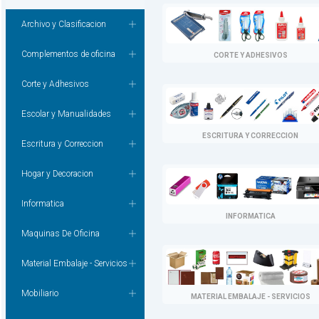
Archivo y Clasificacion
Complementos de oficina
CORTE Y ADHESIVOS
Corte y Adhesivos
Escolar y Manualidades
ESCRITURA Y CORRECCION
Escritura y Correccion
Hogar y Decoracion
Informatica
INFORMATICA
Maquinas De Oficina
Material Embalaje - Servicios
Mobiliario
MATERIAL EMBALAJE - SERVICIOS