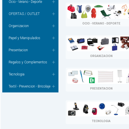
Ocio - Verano - Deporte
OFERTAS / OUTLET
OCIO - VERANO - DEPORTE
Organizacion
Papel y Manipulados
Presentacion
ORGANIZACION
Regalos y Complementos
Tecnologia
Textil - Prevencion - Bricolaje
PRESENTACION
TECNOLOGIA