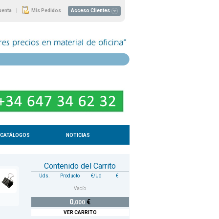
|
uenta
Mis Pedidos
Acceso Clientes
CATÁLOGOS
NOTICIAS
Contenido del Carrito
Uds.
Producto
€/Ud
€
Vacío
0
€
,000
VER CARRITO