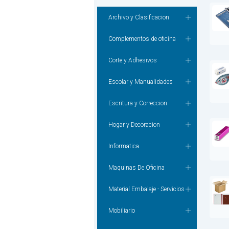
Archivo y Clasificacion
Complementos de oficina
Corte y Adhesivos
Escolar y Manualidades
Escritura y Correccion
Hogar y Decoracion
Informatica
Maquinas De Oficina
Material Embalaje - Servicios
Mobiliario