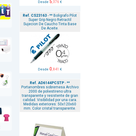
5
,376
Desde
€
Ref. CS23163
- ** Boligrafo Pilot
Super Grip Negro Retractil
Sujecion De Caucho Tinta Base
De Aceite.
0
,841
Desde
€
Ref. AD6144PCSTP
- **
Portanombres sobremesa Archivo
2000 de poliestireno ultra
transparente y resistente de gran
calidad. Visibilidad por una cara.
Medidas exteriores: 50x120x60
mm. Color cristal transparente.
E