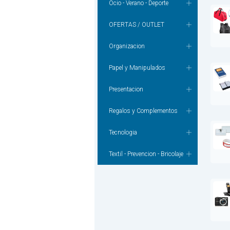
Ocio - Verano - Deporte
OFERTAS / OUTLET
Organizacion
Papel y Manipulados
Presentacion
Regalos y Complementos
Tecnologia
Textil - Prevencion - Bricolaje