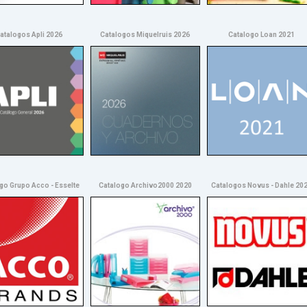
atalogos Apli 2026
Catalogos Miquelruis 2026
Catalogo Loan 2021
go Grupo Acco - Esselte
Catalogo Archivo2000 2020
Catalogos Novus - Dahle 20