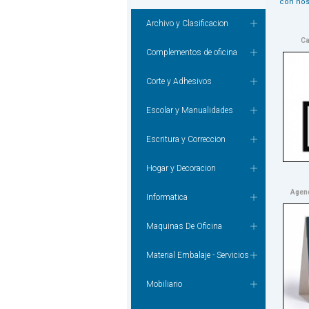
con nos
Archivo y Clasificacion
Ca
Complementos de oficina
Corte y Adhesivos
Escolar y Manualidades
Escritura y Correccion
Hogar y Decoracion
Agend
Informatica
Maquinas De Oficina
Material Embalaje - Servicios
Mobiliario