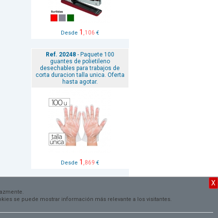
1
,106
Desde
€
Ref. 20248
- Paquete 100
guantes de polietileno
desechables para trabajos de
corta duracion talla unica. Oferta
hasta agotar.
1
,869
Desde
€
X
VER TODAS
cazmente.
cookies se puede mostrar información más relevante a los visitantes.