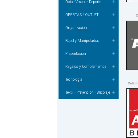
Ocio - Verano - Deporte
OFERTAS / OUTLET
C
Organizacion
Papel y Manipulados
Presentacion
Regalos y Complementos
Tecnologia
Catalo
Textil - Prevencion - Bricolaje