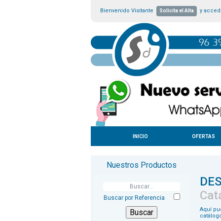
Bienvenido Visitante
y accede
Solicita el Alta
INICIO
OFERTAS
Nuestros Productos
DE
Cat
Buscar por Referencia
Aquí pu
catálog