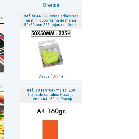
Ofertas
Ref. 5844-39
- Notas adhesivas
26
en mini-cubo forma de manoi
50x50 con 225 hojas en blister.
1
,034
Desde
€
26
Ref. TO114104
- ** Paq. 250
hojas de cartulina Naranja
Intenso A4 160 gr. Papago