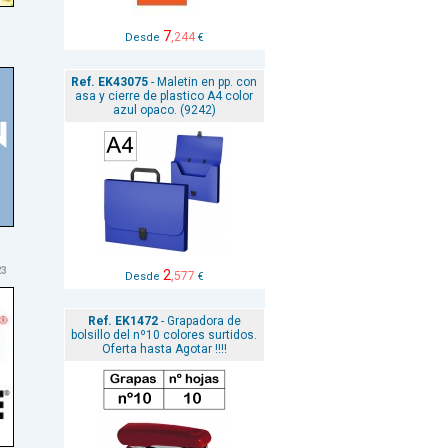
7
,244
Desde
€
Ref. EK43075
- Maletin en pp. con
asa y cierre de plastico A4 color
azul opaco. (9242)
23
2
,577
Desde
€
Ref. EK1472
- Grapadora de
bolsillo del nº10 colores surtidos.
Oferta hasta Agotar !!!!