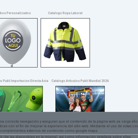
bos Personalizados
Catalogo Ropa Laboral
o Publi Importacion Directa Asia
Catalogo Articulos Publi Mundial 2026
una correcta navegación y aseguran que el contenido de la página web se carga efi
dísticas con el fin de mejorar la experiencia del sitio web. Mediante el uso de estas 
 por complementos externos de contenido como google maps.
 (de las disponibles en la misma), así como información detallada sobre ellas: