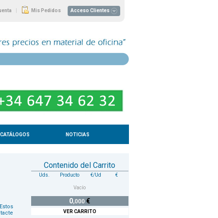
|
uenta
Mis Pedidos
Acceso Clientes
CATÁLOGOS
NOTICIAS
Contenido del Carrito
Uds.
Producto
€/Ud
€
Vacío
0
€
,000
Estos
VER CARRITO
tacte