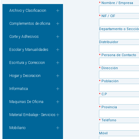
*
Nombre / Empresa
Archivo y Clasificacion
*
NIF / CIF
Complementos de oficina
Departamento o Secció
Corte y Adhesivos
Distribuidor
Escolar y Manualidades
*
Persona de Contacto
Escritura y Correccion
*
Dirección
Hogar y Decoracion
*
Población
Informatica
*
C.P
Maquinas De Oficina
*
Provincia
Material Embalaje - Servicios
*
Teléfono
Mobiliario
Móvil