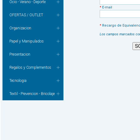
Ocio - Verano - Deporte
*
E-mail
OFERTAS / OUTLET
*
Recargo de Equivalenc
Organizacion
Los campos marcados con 
Papel y Manipulados
Presentacion
Regalos y Complementos
Tecnologia
Textil - Prevencion - Bricolaje