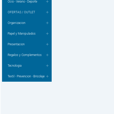
Ocio - Verano - Deporte
OFERTAS / OUTLET
Organizacion
Papel y Manipulados
Presentacion
Regalos y Complementos
Tecnologia
Textil - Prevencion - Bricolaje