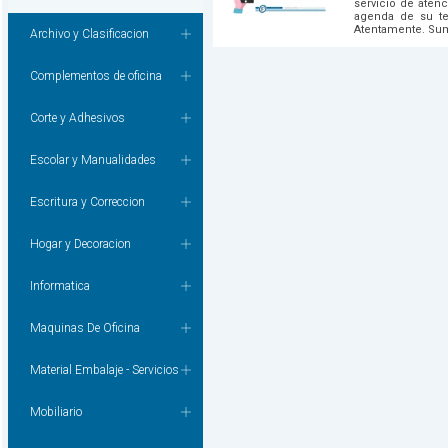
servicio de aten
agenda de su te
Atentamente. Sum
Archivo y Clasificacion
Complementos de oficina
Corte y Adhesivos
Escolar y Manualidades
Escritura y Correccion
Hogar y Decoracion
Informatica
Maquinas De Oficina
Material Embalaje - Servicios
Mobiliario