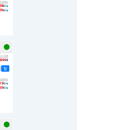
ciales
28
€/u
76
€/u
sin IVA
,599
€
ciales
13
€/u
65
€/u