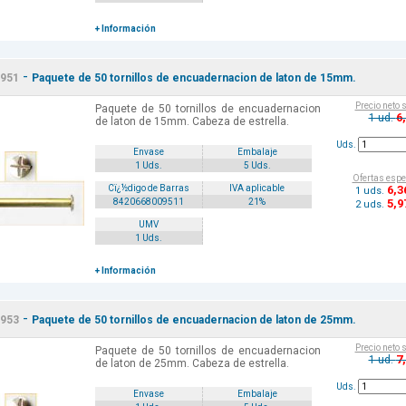
+ Información
-
951
Paquete de 50 tornillos de encuadernacion de laton de 15mm.
Precio neto 
Paquete de 50 tornillos de encuadernacion
6
1 ud.
de laton de 15mm. Cabeza de estrella.
Uds.
Envase
Embalaje
1 Uds.
5 Uds.
Ofertas espe
6
,3
Cï¿½digo de Barras
IVA aplicable
1 uds.
5
,9
8420668009511
21%
2 uds.
UMV
1 Uds.
+ Información
-
953
Paquete de 50 tornillos de encuadernacion de laton de 25mm.
Precio neto 
Paquete de 50 tornillos de encuadernacion
7
1 ud.
de laton de 25mm. Cabeza de estrella.
Uds.
Envase
Embalaje