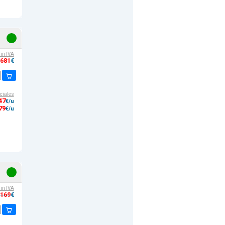
sin IVA
,681
€
ciales
47
€/u
79
€/u
sin IVA
,169
€