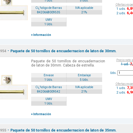
1 Uds.
5 Uds.
Ofertas espe
6
,8
Cï¿½digo de Barras
IVA aplicable
1 uds.
6
,4
8420668009535
21%
2 uds.
UMV
1 Uds.
+ Información
-
954
Paquete de 50 tornillos de encuadernacion de laton de 30mm.
Precio neto 
Paquete de 50 tornillos de encuadernacion
7
1 ud.
de laton de 30mm. Cabeza de estrella.
Uds.
Envase
Embalaje
1 Uds.
5 Uds.
Ofertas espe
7
,3
Cï¿½digo de Barras
IVA aplicable
1 uds.
6
,9
8420668009542
21%
2 uds.
UMV
1 Uds.
+ Información
-
955
Paquete de 50 tornillos de encuadernacion de laton de 35mm.