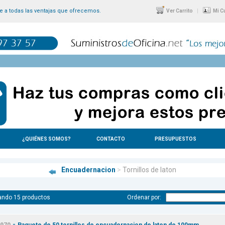
 a todas las ventajas que ofrecemos.
|
Ver Carrito
Mi C
¿QUIÉNES SOMOS?
CONTACTO
PRESUPUESTOS
Encuadernacion
>
Tornillos de laton
ando 15 productos
Ordenar por:
-