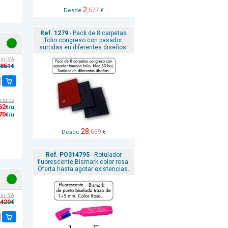
2
,577
Desde
€
Ref. 1279
- Pack de 8 carpetas
folio congreso con pasador
surtidas en diferentes diseños.
sin IVA
,851
€
ciales
62
€/u
70
€/u
28
,669
Desde
€
Ref. PO314795
- Rotulador
fluorescente Bismark color rosa.
Oferta hasta agotar existencias.
sin IVA
,420
€