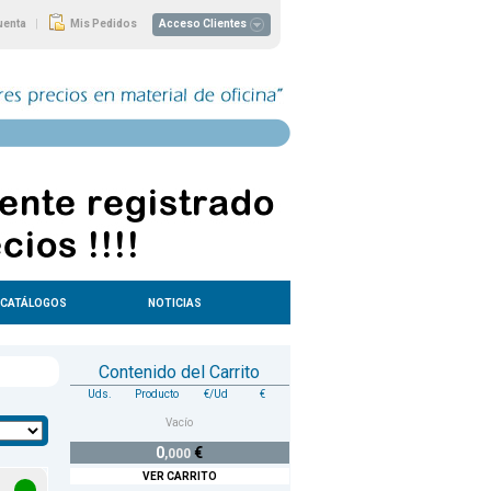
|
uenta
Mis Pedidos
Acceso Clientes
CATÁLOGOS
NOTICIAS
Contenido del Carrito
Uds.
Producto
€/Ud
€
Vacío
0
€
,000
VER CARRITO