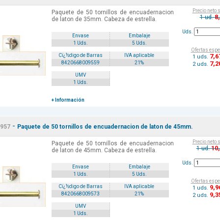
Precio neto 
Paquete de 50 tornillos de encuadernacion
8
1 ud.
de laton de 35mm. Cabeza de estrella.
Uds.
Envase
Embalaje
1 Uds.
5 Uds.
Ofertas espe
7
,6
Cï¿½digo de Barras
IVA aplicable
1 uds.
7
,2
8420668009559
21%
2 uds.
UMV
1 Uds.
+ Información
-
957
Paquete de 50 tornillos de encuadernacion de laton de 45mm.
Precio neto 
Paquete de 50 tornillos de encuadernacion
10
1 ud.
de laton de 45mm. Cabeza de estrella.
Uds.
Envase
Embalaje
1 Uds.
5 Uds.
Ofertas espe
9
,9
Cï¿½digo de Barras
IVA aplicable
1 uds.
9
,3
8420668009573
21%
2 uds.
UMV
1 Uds.