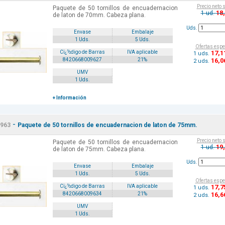
Precio neto 
Paquete de 50 tornillos de encuadernacion
18
1 ud.
de laton de 70mm. Cabeza plana.
Uds.
Envase
Embalaje
1 Uds.
5 Uds.
Ofertas espe
17
,1
Cï¿½digo de Barras
IVA aplicable
1 uds.
16
,0
8420668009627
21%
2 uds.
UMV
1 Uds.
+ Información
-
963
Paquete de 50 tornillos de encuadernacion de laton de 75mm.
Precio neto 
Paquete de 50 tornillos de encuadernacion
19
1 ud.
de laton de 75mm. Cabeza plana.
Uds.
Envase
Embalaje
1 Uds.
5 Uds.
Ofertas espe
17
,7
Cï¿½digo de Barras
IVA aplicable
1 uds.
16
,6
8420668009634
21%
2 uds.
UMV
1 Uds.