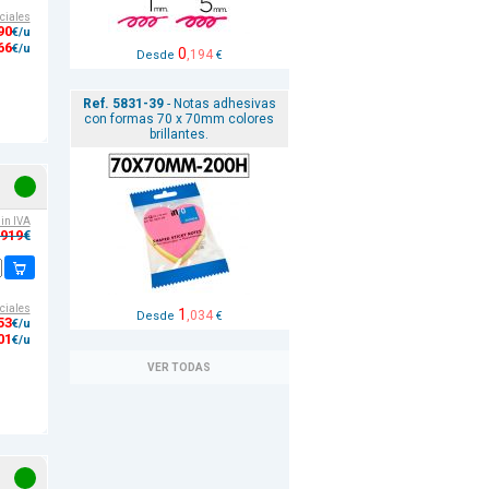
ciales
90
€/u
66
€/u
0
,194
Desde
€
Ref. 5831-39
- Notas adhesivas
con formas 70 x 70mm colores
brillantes.
sin IVA
,919
€
ciales
1
,034
Desde
€
53
€/u
01
€/u
VER TODAS