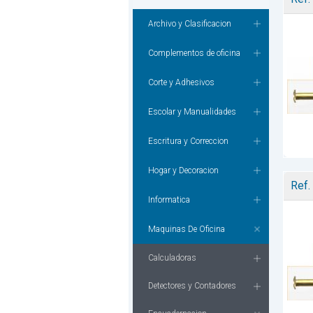
Archivo y Clasificacion
Complementos de oficina
Corte y Adhesivos
Escolar y Manualidades
Escritura y Correccion
Hogar y Decoracion
Ref.
Informatica
Maquinas De Oficina
Calculadoras
Detectores y Contadores