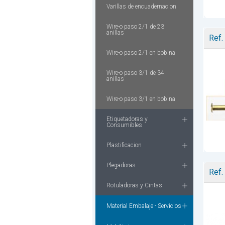
Varillas de encuadernacion
Wire-o paso 2/1 de 23
anillas
Ref.
Wire-o paso 2/1 en bobina
Wire-o paso 3/1 de 34
anillas
Wire-o paso 3/1 en bobina
Etiquetadoras y
Consumibles
Plastificacion
Plegadoras
Ref.
Rotuladoras y Cintas
Material Embalaje - Servicios