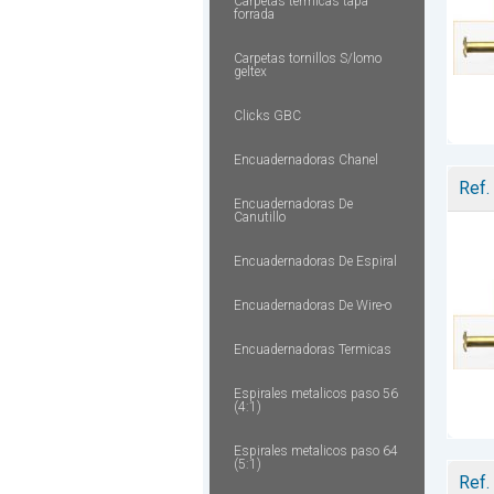
Carpetas termicas tapa
forrada
Carpetas tornillos S/lomo
geltex
Clicks GBC
Encuadernadoras Chanel
Ref.
Encuadernadoras De
Canutillo
Encuadernadoras De Espiral
Encuadernadoras De Wire-o
Encuadernadoras Termicas
Espirales metalicos paso 56
(4:1)
Espirales metalicos paso 64
(5:1)
Ref.