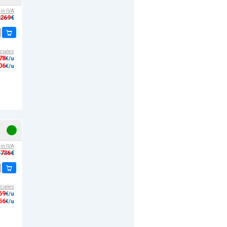
sin IVA
,269
€
ciales
78
€/u
06
€/u
sin IVA
,736
€
ciales
69
€/u
56
€/u