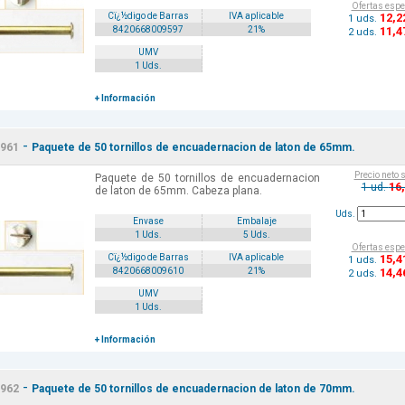
Ofertas espe
12
,2
Cï¿½digo de Barras
IVA aplicable
1 uds.
11
,4
8420668009597
21%
2 uds.
UMV
1 Uds.
+ Información
-
961
Paquete de 50 tornillos de encuadernacion de laton de 65mm.
Precio neto 
Paquete de 50 tornillos de encuadernacion
16
1 ud.
de laton de 65mm. Cabeza plana.
Uds.
Envase
Embalaje
1 Uds.
5 Uds.
Ofertas espe
15
,4
Cï¿½digo de Barras
IVA aplicable
1 uds.
14
,4
8420668009610
21%
2 uds.
UMV
1 Uds.
+ Información
-
962
Paquete de 50 tornillos de encuadernacion de laton de 70mm.