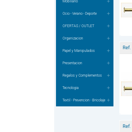
Mobiliario
Ocio - Verano - Deporte
OFERTAS / OUTLET
Organizacion
Ref.
Papel y Manipulados
Presentacion
Regalos y Complementos
Tecnologia
Textil - Prevencion - Bricolaje
Ref.