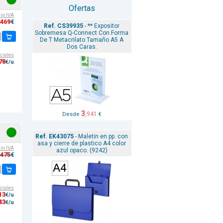
Ofertas
sin IVA
,469
€
Ref. CS39935
- ** Expositor
Sobremesa Q-Connect Con Forma
De T Metacrilato Tamaño A5 A
Dos Caras.
ciales
78
€/u
3
,941
Desde
€
Ref. EK43075
- Maletin en pp. con
asa y cierre de plastico A4 color
sin IVA
azul opaco. (9242)
,475
€
ciales
13
€/u
43
€/u