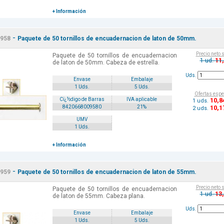
+ Información
-
958
Paquete de 50 tornillos de encuadernacion de laton de 50mm.
Precio neto 
Paquete de 50 tornillos de encuadernacion
11
1 ud.
de laton de 50mm. Cabeza de estrella.
Uds.
Envase
Embalaje
1 Uds.
5 Uds.
Ofertas espe
10
,8
Cï¿½digo de Barras
IVA aplicable
1 uds.
10
,1
8420668009580
21%
2 uds.
UMV
1 Uds.
+ Información
-
959
Paquete de 50 tornillos de encuadernacion de laton de 55mm.
Precio neto 
Paquete de 50 tornillos de encuadernacion
13
1 ud.
de laton de 55mm. Cabeza plana.
Uds.
Envase
Embalaje
1 Uds.
5 Uds.