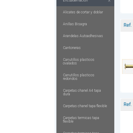
Encuadernacion
Alicates de cortar y doblar
Anillas Bisagra
Ref.
Arandelas Autoadhesivas
Cantoneras
Canutillos plasticos
ovalados
Canutillos plasticos
redondos
Carpetas chanel A4 tapa
dura
Ref.
Carpetas chanel tapa flexible
Carpetas termicas tapa
flexible