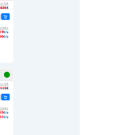
sin IVA
,436
€
ciales
19
€/u
66
€/u
sin IVA
,119
€
ciales
53
€/u
61
€/u