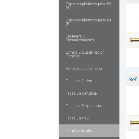
Espirales plasticos paso 56
(4:1)
Espirales plasticos paso 64
(5:1)
Fasteners y
Encuadernadores
Lomera Encuadernacion
Tornillos
Peines Encuadernacion
Ref.
Tapas en Carton
Tapas En Cartulina
Tapas en Polipropileno
Tapas En PVC
Tornillos de laton