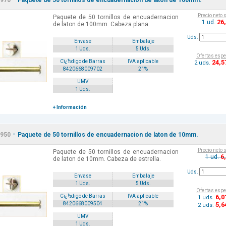
970
Paquete de 50 tornillos de encuadernacion de laton de 100mm.
Precio neto 
Paquete de 50 tornillos de encuadernacion
26
1 ud.
de laton de 100mm. Cabeza plana.
Uds.
Envase
Embalaje
1 Uds.
5 Uds.
Ofertas espe
24
,5
Cï¿½digo de Barras
IVA aplicable
2 uds.
8420668009702
21%
UMV
1 Uds.
+ Información
-
950
Paquete de 50 tornillos de encuadernacion de laton de 10mm.
Precio neto 
Paquete de 50 tornillos de encuadernacion
6
1 ud.
de laton de 10mm. Cabeza de estrella.
Uds.
Envase
Embalaje
1 Uds.
5 Uds.
Ofertas espe
6
,0
Cï¿½digo de Barras
IVA aplicable
1 uds.
5
,6
8420668009504
21%
2 uds.
UMV
1 Uds.