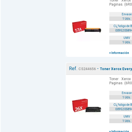
Toner Xerox
Paginas. (6R0
Envase
1 Uds.
Cï¿½digo de 
009520589
UMV
1 Uds.
+ Información
Ref.
-
CS244656
Toner Xerox Every
Toner Xerox
Paginas. (6R0
Envase
1 Uds.
Cï¿½digo de 
009520589
UMV
1 Uds.
+ Información