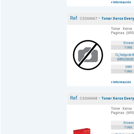
+ Información
Ref.
-
CS244667
Toner Xerox Every
Toner Xerox
Paginas. (6R0
Envase
1 Uds.
Cï¿½digo de 
009520503
UMV
1 Uds.
+ Información
Ref.
-
CS244668
Toner Xerox Every
Toner Xerox
Paginas. (6R0
Envase
1 Uds.