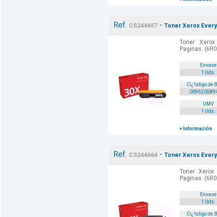
Ref.
-
CS244657
Toner Xerox Every
Toner Xerox
Paginas. (6R0
Envase
1 Uds.
Cï¿½digo de 
009520589
UMV
1 Uds.
+ Información
Ref.
-
CS244664
Toner Xerox Every
Toner Xerox
Paginas. (6R0
Envase
1 Uds.
Cï¿½digo de 