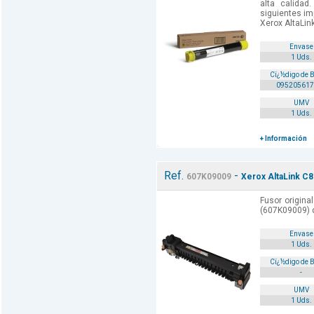
alta calida
siguientes im
Xerox AltaLin
Envase
1 Uds.
Cï¿½digo de 
095205617
UMV
1 Uds.
+ Información
Ref.
-
607K09009
Xerox AltaLink C8
Fusor origina
(607K09009) d
Envase
1 Uds.
Cï¿½digo de 
-
UMV
1 Uds.