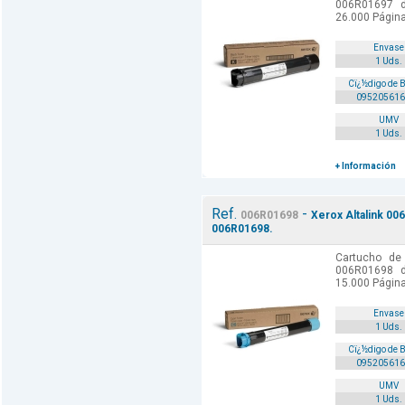
006R01697 de
26.000 Págin
Envase
1 Uds.
Cï¿½digo de 
095205616
UMV
1 Uds.
+ Información
Ref.
-
006R01698
Xerox Altalink 00
006R01698.
Cartucho de 
006R01698 de
15.000 Págin
Envase
1 Uds.
Cï¿½digo de 
095205616
UMV
1 Uds.