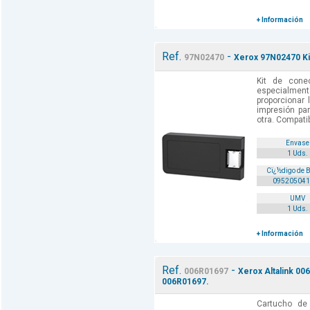
+ Información
Ref.
-
97N02470
Xerox 97N02470 Kit
Kit de conec
especialmen
proporcionar
impresión par
otra. Compatib
Envase
1 Uds.
Cï¿½digo de 
095205041
UMV
1 Uds.
+ Información
Ref.
-
006R01697
Xerox Altalink 00
006R01697.
Cartucho de 