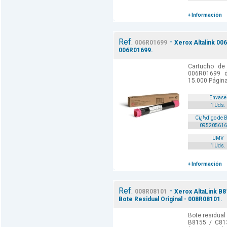
+ Información
Ref.
-
006R01699
Xerox Altalink 00
006R01699.
Cartucho de 
006R01699 de
15.000 Págin
Envase
1 Uds.
Cï¿½digo de 
095205616
UMV
1 Uds.
+ Información
Ref.
-
008R08101
Xerox AltaLink B8
Bote Residual Original - 008R08101.
Bote residual 
B8155 / C81