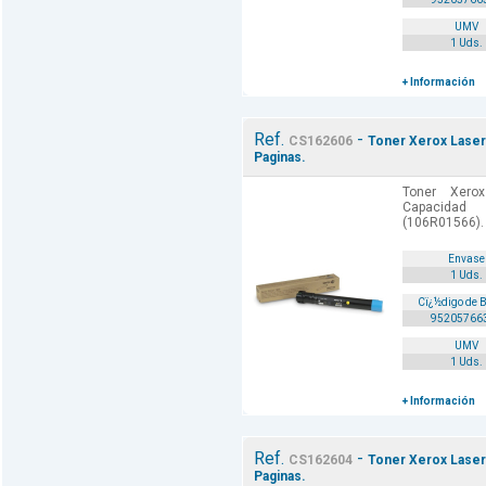
UMV
1 Uds.
+ Información
Ref.
-
CS162606
Toner Xerox Laser
Paginas.
Toner Xero
Capacidad
(106R01566).
Envase
1 Uds.
Cï¿½digo de 
95205766
UMV
1 Uds.
+ Información
Ref.
-
CS162604
Toner Xerox Laser
Paginas.