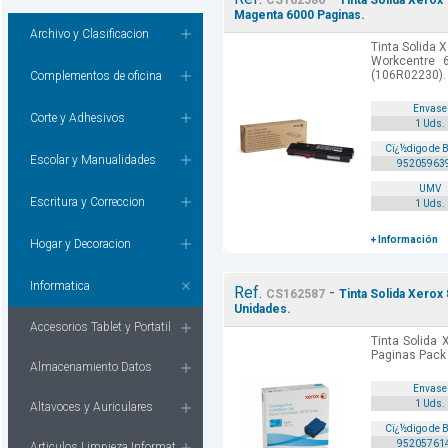
CS162586
Tinta Solida Xero
Magenta 6000 Paginas.
Archivo y Clasificacion
Tinta Solida 
Workcentre 
(106R02230).
Complementos de oficina
Envase
Corte y Adhesivos
1 Uds.
Cï¿½digo de 
Escolar y Manualidades
95205963
UMV
Escritura y Correccion
1 Uds.
+ Información
Hogar y Decoracion
Informatica
Ref.
-
CS162587
Tinta Solida Xerox
Unidades.
Accesorios Tablet y Portatil
Tinta Solida
Paginas Pack
Almacenamiento Datos
Envase
1 Uds.
Altavoces y Auriculares
Cï¿½digo de 
95205761
Articulos Limpieza Informat.