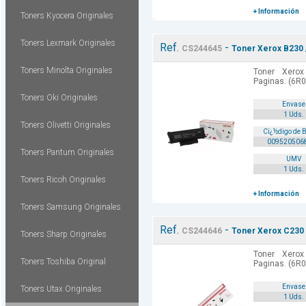
+ Información
Toners Kyocera Originales
Toners Lexmark Originales
Ref.
-
CS244645
Toner Xerox B230 
Toners Minolta Originales
Toner Xero
Paginas. (6R0
Toners Oki Originales
Envase
1 Uds.
Toners Olivetti Originales
Cï¿½digo de 
009520506
Toners Pantum Originales
UMV
1 Uds.
Toners Ricoh Originales
+ Información
Toners Samsung Originales
Ref.
-
CS244646
Toner Xerox C230 
Toners Sharp Originales
Toner Xero
Toners Toshiba Original
Paginas. (6R0
Envase
Toners Utax Originales
1 Uds.