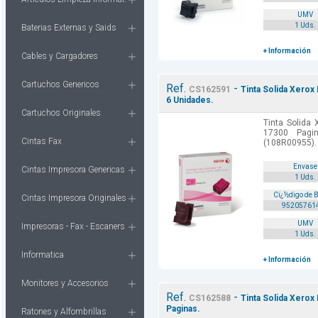
UMV
1 Uds.
Baterias Externas y Saids
+ Información
Cables y Cargadores
Cartuchos Genericos
Ref.
-
CS162591
Tinta Solida Xerox
6 Unidades.
Cartuchos Originales
Tinta Solida
17300 Pagi
Cintas Fax
(108R00955).
Envase
Cintas Impresora Genericas
1 Uds.
Cï¿½digo de 
Cintas Impresora Originales
95205761
UMV
Impresoras - Fax - Escaners
1 Uds.
Informatica
+ Información
Monitores y Accesorios
Ref.
-
CS162588
Tinta Solida Xerox
Paginas.
Ratones y Alfombrillas