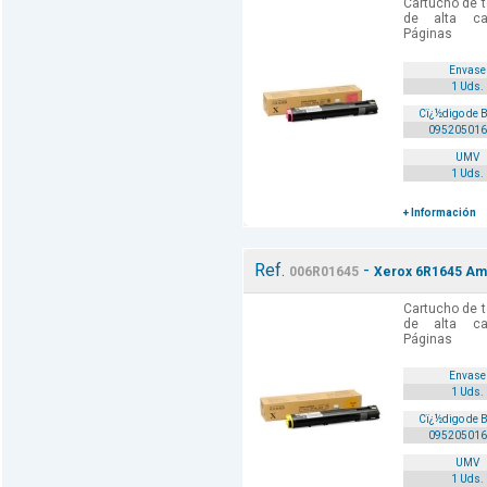
Cartucho de t
de alta cal
Páginas
Envase
1 Uds.
Cï¿½digo de 
095205016
UMV
1 Uds.
+ Información
Ref.
-
006R01645
Xerox 6R1645 Amar
Cartucho de t
de alta cal
Páginas
Envase
1 Uds.
Cï¿½digo de 
095205016
UMV
1 Uds.