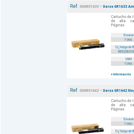
Ref.
-
006R01633
Xerox 6R1633 Amar
Cartucho de t
de alta cal
Páginas
Envase
1 Uds.
Cï¿½digo de 
095205016
UMV
1 Uds.
+ Información
Ref.
-
006R01642
Xerox 6R1642 Neg
Cartucho de t
de alta cal
Páginas
Envase
1 Uds.
Cï¿½digo de 