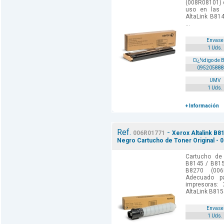
(008R08101) d
uso en las s
AltaLink B81
...
Envase
1 Uds.
Cï¿½digo de 
095205888
UMV
1 Uds.
+ Información
Ref.
-
006R01771
Xerox Altalink B8
Negro Cartucho de Toner Original - 
Cartucho de 
B8145 / B815
B8270 (006
Adecuado p
impresoras:
AltaLink B8155
Envase
1 Uds.