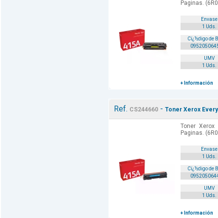
Paginas. (6R0
Envase
1 Uds.
Cï¿½digo de 
095205064
UMV
1 Uds.
+ Información
Ref.
-
CS244660
Toner Xerox Everyd
Toner Xerox 
Paginas. (6R0
Envase
1 Uds.
Cï¿½digo de 
095205064
UMV
1 Uds.
+ Información