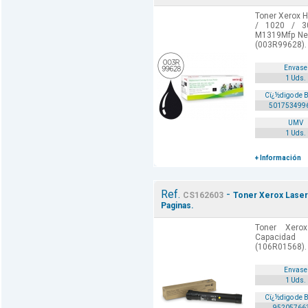
Toner Xerox H
/ 1020 / 3
M1319Mfp Neg
(003R99628).
Envase
1 Uds.
Cï¿½digo de 
501753499
UMV
1 Uds.
+ Información
Ref.
-
CS162603
Toner Xerox Laser
Paginas.
Toner Xero
Capacidad 
(106R01568).
Envase
1 Uds.
Cï¿½digo de 
95205766