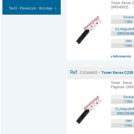
Toner Xerox C
(6R04392).
Textil - Prevencion - Bricolaje
Envase
1 Uds.
Cï¿½digo de 
009520506
UMV
1 Uds.
+ Información
Ref.
-
CS244652
Toner Xerox C230 
Toner Xerox
Paginas. (6R0
Envase
1 Uds.
Cï¿½digo de 
009520506
UMV
1 Uds.