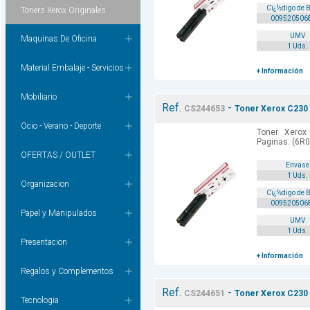
Cï¿½digo de 
Toners Xerox Originales
009520506
UMV
Maquinas De Oficina
1 Uds.
Material Embalaje - Servicios
+ Información
Mobiliario
Ref.
-
CS244653
Toner Xerox C230 /
Ocio - Verano - Deporte
Toner Xerox
Paginas. (6R0
OFERTAS / OUTLET
Envase
1 Uds.
Organizacion
Cï¿½digo de 
009520506
Papel y Manipulados
UMV
1 Uds.
Presentacion
+ Información
Regalos y Complementos
Ref.
-
CS244651
Toner Xerox C230 /
Tecnologia