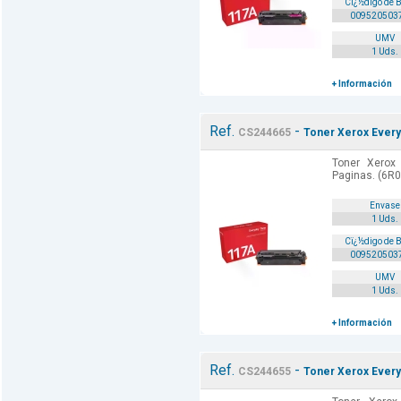
Cï¿½digo de 
009520503
UMV
1 Uds.
+ Información
Ref.
-
CS244665
Toner Xerox Every
Toner Xerox
Paginas. (6R0
Envase
1 Uds.
Cï¿½digo de 
009520503
UMV
1 Uds.
+ Información
Ref.
-
CS244655
Toner Xerox Every