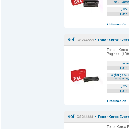
095205069
UMV
1 Uds.
+ Información
Ref.
-
CS244658
Toner Xerox Every
Toner Xerox
Paginas. (6R0
Envase
1 Uds.
Cï¿½digo de 
009520589
UMV
1 Uds.
+ Información
Ref.
-
CS244661
Toner Xerox Everyd
Toner Xerox E