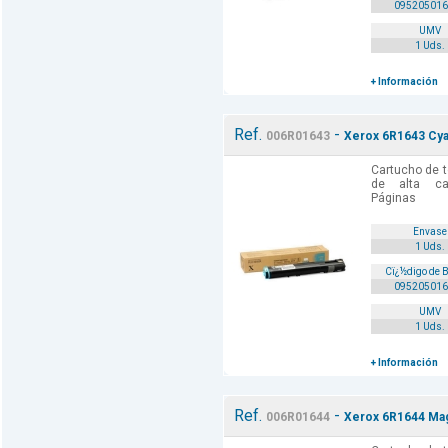
095205016
UMV
1 Uds.
+ Información
Ref.
-
006R01643
Xerox 6R1643 Cyan
Cartucho de t
de alta cal
Páginas
Envase
1 Uds.
Cï¿½digo de 
095205016
UMV
1 Uds.
+ Información
Ref.
-
006R01644
Xerox 6R1644 Mag