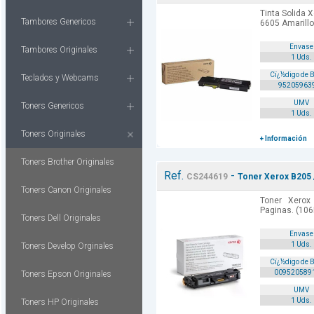
Tinta Solida 
Tambores Genericos
6605 Amarillo
Envase
Tambores Originales
1 Uds.
Cï¿½digo de 
Teclados y Webcams
95205963
UMV
Toners Genericos
1 Uds.
Toners Originales
+ Información
Toners Brother Originales
Ref.
-
CS244619
Toner Xerox B205 
Toners Canon Originales
Toner Xero
Paginas. (10
Toners Dell Originales
Envase
1 Uds.
Toners Develop Orginales
Cï¿½digo de 
009520589
Toners Epson Originales
UMV
1 Uds.
Toners HP Originales