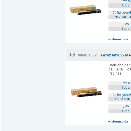
Envase
1 Uds.
Cï¿½digo de 
952050163
UMV
1 Uds.
+ Información
Ref.
-
006R01632
Xerox 6R1632 Mag
Cartucho de t
de alta cal
Páginas
Envase
1 Uds.
Cï¿½digo de 
095205016
UMV
1 Uds.
+ Información