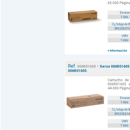
65.000 Págin
Envase
1 Uds.
Cï¿½digo de 
095205015
UMV
1 Uds.
+ Información
Ref.
-
006R01605
Xerox 006R01605 
006R01605.
Cartucho de 
006R01605 de
44.000 Págin
Envase
1 Uds.
Cï¿½digo de 
095205616
UMV
1 Uds.