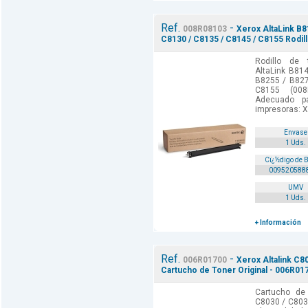
Ref.
-
008R08103
Xerox AltaLink B8
C8130 / C8135 / C8145 / C8155 Rodill
Rodillo de t
AltaLink B81
B8255 / B827
C8155 (008
Adecuado p
impresoras: Xe
Envase
1 Uds.
Cï¿½digo de 
009520588
UMV
1 Uds.
+ Información
Ref.
-
006R01700
Xerox Altalink C8
Cartucho de Toner Original - 006R01
Cartucho de 
C8030 / C803