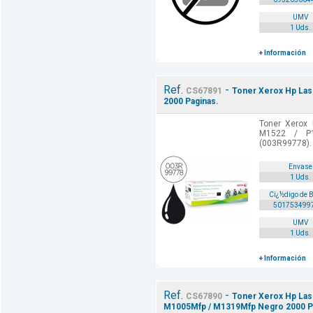
UMV
1 Uds.
+ Información
Ref.
-
CS67891
Toner Xerox Hp Las
2000 Paginas.
Toner Xerox
M1522 / P1
(003R99778).
Envase
1 Uds.
Cï¿½digo de 
501753499
UMV
1 Uds.
+ Información
Ref.
-
CS67890
Toner Xerox Hp Lase
M1005Mfp / M1319Mfp Negro 2000 Pa