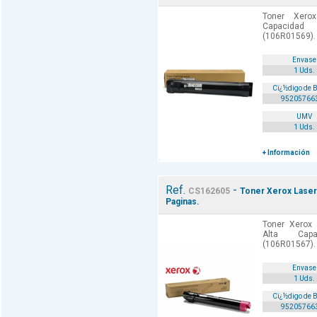
Toner Xero
Capacidad
(106R01569).
Envase
1 Uds.
Cï¿½digo de 
95205766
UMV
1 Uds.
+ Información
Ref.
-
CS162605
Toner Xerox Laser
Paginas.
Toner Xerox
Alta Capa
(106R01567).
Envase
1 Uds.
Cï¿½digo de 
95205766