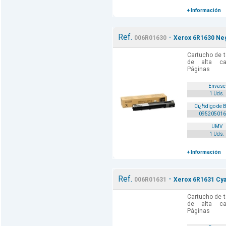
+ Información
Ref.
-
006R01630
Xerox 6R1630 Neg
Cartucho de t
de alta cal
Páginas
Envase
1 Uds.
Cï¿½digo de 
095205016
UMV
1 Uds.
+ Información
Ref.
-
006R01631
Xerox 6R1631 Cyan
Cartucho de t
de alta cal
Páginas