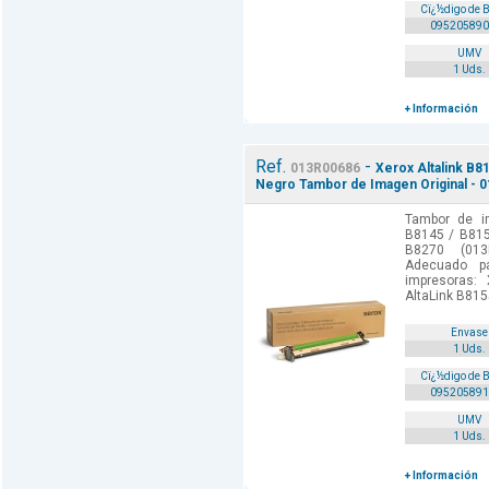
Cï¿½digo de 
095205890
UMV
1 Uds.
+ Información
Ref.
-
013R00686
Xerox Altalink B8
Negro Tambor de Imagen Original - 
Tambor de im
B8145 / B815
B8270 (013
Adecuado p
impresoras:
AltaLink B8155
Envase
1 Uds.
Cï¿½digo de 
095205891
UMV
1 Uds.
+ Información