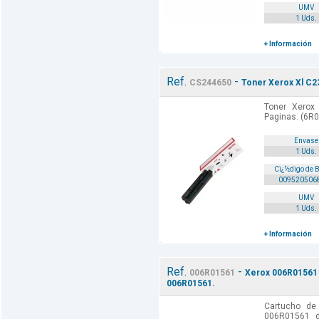
UMV
1 Uds.
+ Información
Ref.
-
CS244650
Toner Xerox Xl C23
Toner Xerox
Paginas. (6R0
Envase
1 Uds.
Cï¿½digo de 
009520506
UMV
1 Uds.
+ Información
Ref.
-
006R01561
Xerox 006R01561 
006R01561.
Cartucho de 
006R01561 de