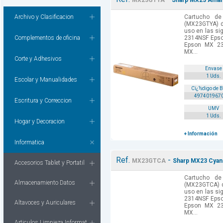
MX23GTYA
Sharp MX23 Amari
Archivo y Clasificacion
Cartucho de
(MX23GTYA) d
uso en las si
Complementos de oficina
2314NSF Eps
Epson MX 2
MX...
Corte y Adhesivos
Envase
1 Uds.
Escolar y Manualidades
Cï¿½digo de 
497401967
Escritura y Correccion
UMV
1 Uds.
Hogar y Decoracion
+ Información
Informatica
Ref.
-
MX23GTCA
Sharp MX23 Cyan
Accesorios Tablet y Portatil
Cartucho de
Almacenamiento Datos
(MX23GTCA) d
uso en las si
2314NSF Eps
Altavoces y Auriculares
Epson MX 2
MX...
Articulos Limpieza Informat.