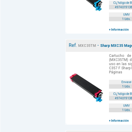
Cï¿½digo de 
497401913
UMV
1 Uds.
+ Información
Ref.
-
MXC35TM
Sharp MXC35 Mage
Cartucho de
(MXC35TM) de
uso en las si
C357 F Sharp
Páginas
Envase
1 Uds.
Cï¿½digo de 
497401913
UMV
1 Uds.
+ Información