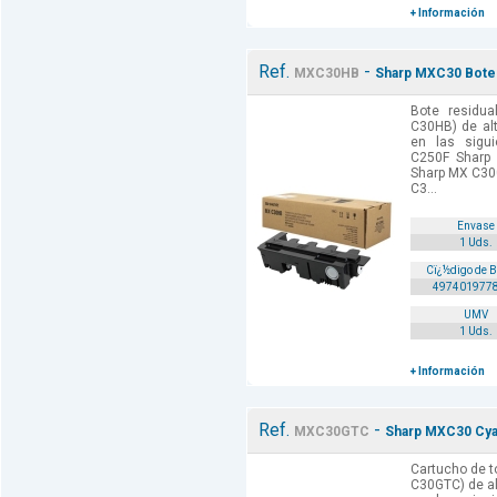
+ Información
Ref.
-
MXC30HB
Sharp MXC30 Bote 
Bote residua
C30HB) de al
en las sigu
C250F Sharp
Sharp MX C3
C3...
Envase
1 Uds.
Cï¿½digo de 
497401977
UMV
1 Uds.
+ Información
Ref.
-
MXC30GTC
Sharp MXC30 Cya
Cartucho de t
C30GTC) de al