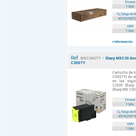
Envase
1 Uds.
Cï¿½digo de 
497401997
UMV
1 Uds.
+ Información
Ref.
-
MXC30GTY
Sharp MXC30 Amar
C30GTY.
Cartucho de t
C30GTY) de al
en las sigu
C250F Sharp
Sharp MX C30
Envase
1 Uds.
Cï¿½digo de 
497401977
UMV
1 Uds.