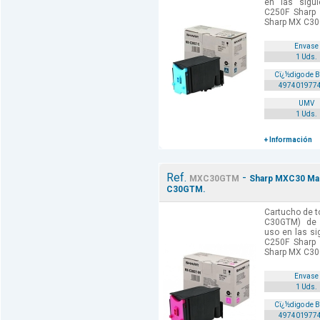
en las sigu
C250F Sharp
Sharp MX C30
Envase
1 Uds.
Cï¿½digo de 
497401977
UMV
1 Uds.
+ Información
Ref.
-
MXC30GTM
Sharp MXC30 Mag
C30GTM.
Cartucho de t
C30GTM) de 
uso en las si
C250F Sharp
Sharp MX C30
Envase
1 Uds.
Cï¿½digo de 
497401977