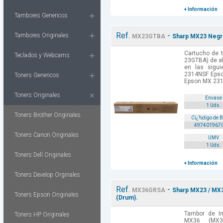
+ Información
Tambores Genericos
Ref.
-
Tambores Originales
MX23GTBA
Sharp MX23 Negro
Cartucho de t
Teclados y Webcams
23GTBA) de al
en las sigu
2314NSF Eps
Toners Genericos
Epson MX 231
Toners Originales
Envase
1 Uds.
Toners Brother Originales
Cï¿½digo de 
497401967
Toners Canon Originales
UMV
1 Uds.
Toners Dell Originales
+ Información
Toners Develop Orginales
Ref.
-
MX36GRSA
Sharp MX23 / MX
Toners Epson Originales
(Drum).
Tambor de I
Toners HP Originales
MX36 (MX36