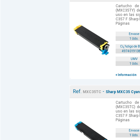
Cartucho de
(MXC35TY) de
uso en las si
C357 F Sharp
Páginas
Envase
1 Uds.
Cï¿½digo de 
497401913
UMV
1 Uds.
+ Información
Ref.
-
MXC35TC
Sharp MXC35 Cyan 
Cartucho de
(MXC35TC) de
uso en las si
C357 F Sharp
Páginas
Envase
1 Uds.