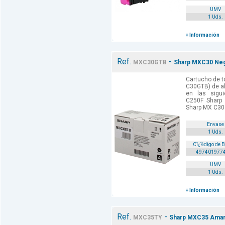
UMV
1 Uds.
+ Información
Ref.
-
MXC30GTB
Sharp MXC30 Negr
Cartucho de t
C30GTB) de al
en las sigu
C250F Sharp
Sharp MX C30
Envase
1 Uds.
Cï¿½digo de 
497401977
UMV
1 Uds.
+ Información
Ref.
-
MXC35TY
Sharp MXC35 Amari