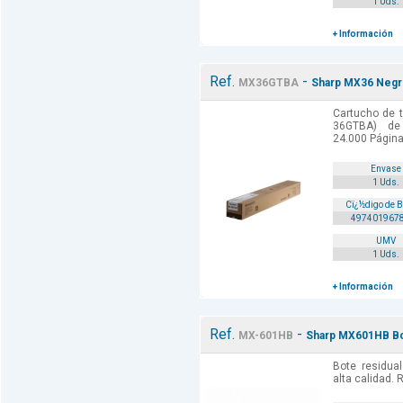
1 Uds.
+ Información
Ref.
-
MX36GTBA
Sharp MX36 Negro
Cartucho de t
36GTBA) de 
24.000 Págin
Envase
1 Uds.
Cï¿½digo de 
497401967
UMV
1 Uds.
+ Información
Ref.
-
MX-601HB
Sharp MX601HB Bot
Bote residua
alta calidad. 