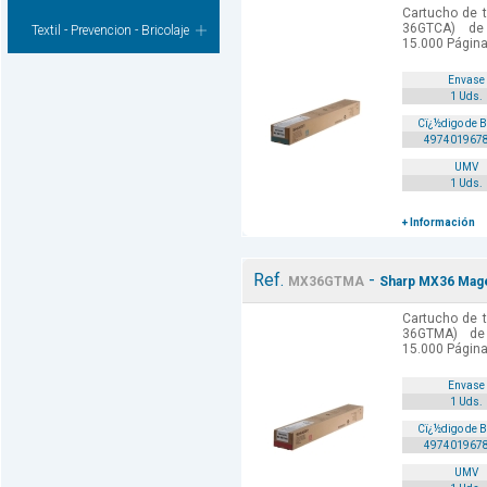
Cartucho de t
36GTCA) de 
Textil - Prevencion - Bricolaje
15.000 Págin
Envase
1 Uds.
Cï¿½digo de 
497401967
UMV
1 Uds.
+ Información
Ref.
-
MX36GTMA
Sharp MX36 Mage
Cartucho de t
36GTMA) de 
15.000 Págin
Envase
1 Uds.
Cï¿½digo de 
497401967
UMV