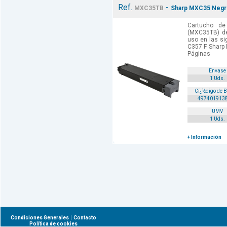
Ref.
-
MXC35TB
Sharp MXC35 Negro
Cartucho de
(MXC35TB) de
uso en las si
C357 F Sharp
Páginas
Envase
1 Uds.
Cï¿½digo de 
497401913
UMV
1 Uds.
+ Información
|
Condiciones Generales
Contacto
Política de cookies