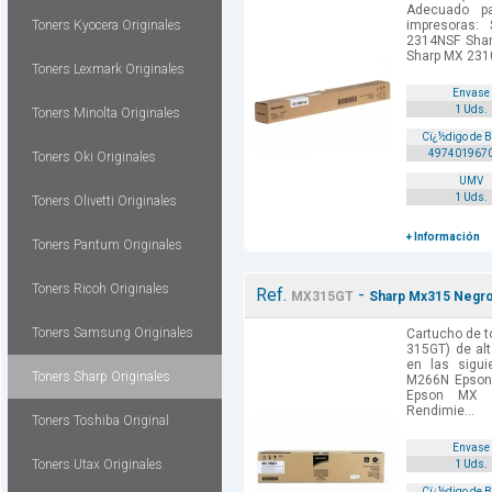
Adecuado p
Toners Kyocera Originales
impresoras
2314NSF Sha
Sharp MX 2310
Toners Lexmark Originales
Envase
1 Uds.
Toners Minolta Originales
Cï¿½digo de 
497401967
Toners Oki Originales
UMV
1 Uds.
Toners Olivetti Originales
+ Información
Toners Pantum Originales
Toners Ricoh Originales
Ref.
-
MX315GT
Sharp Mx315 Negro 
Toners Samsung Originales
Cartucho de t
315GT) de al
en las sigu
Toners Sharp Originales
M266N Epso
Epson MX 
Rendimie...
Toners Toshiba Original
Envase
Toners Utax Originales
1 Uds.
Cï¿½digo de 