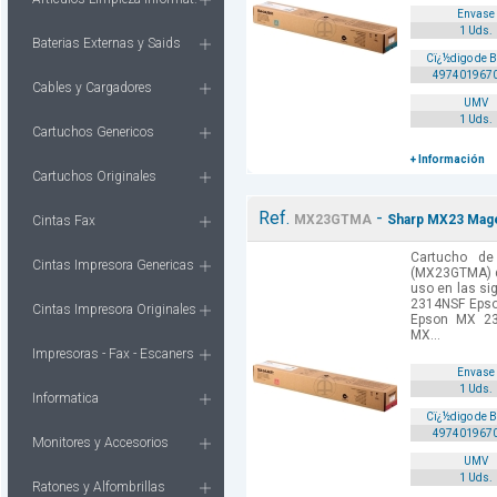
Envase
1 Uds.
Baterias Externas y Saids
Cï¿½digo de 
497401967
Cables y Cargadores
UMV
1 Uds.
Cartuchos Genericos
+ Información
Cartuchos Originales
Ref.
-
MX23GTMA
Sharp MX23 Mage
Cintas Fax
Cartucho de
Cintas Impresora Genericas
(MX23GTMA) d
uso en las si
2314NSF Eps
Cintas Impresora Originales
Epson MX 2
MX...
Impresoras - Fax - Escaners
Envase
1 Uds.
Informatica
Cï¿½digo de 
497401967
Monitores y Accesorios
UMV
1 Uds.
Ratones y Alfombrillas