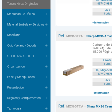
Toners Xerox Originales
497401983
UMV
Maquinas De Oficina
1 Uds.
+ Información
Material Embalaje - Servicios
Mobiliario
Ref.
-
MX36GTYA
Sharp MX36 Amari
Cartucho de t
Ocio - Verano - Deporte
36GTYA) de 
15.000 Págin
OFERTAS / OUTLET
Envase
1 Uds.
Organizacion
Cï¿½digo de 
497401967
Papel y Manipulados
UMV
1 Uds.
Presentacion
+ Información
Regalos y Complementos
Ref.
-
MX36GTCA
Sharp MX36 Cyan
Tecnologia