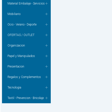
Material Embalaje - Servicios
Mobiliario
Ocio - Verano - Deporte
OFERTAS / OUTLET
Organizacion
Papel y Manipulados
Presentacion
Regalos y Complementos
Tecnologia
Textil - Prevencion - Bricolaje