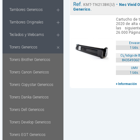
Ref.
-
KMT-TN213BK(U)
Nec Vivid 
Generico.
Tambores Genericos
Cartucho de t
Tambores Originales
2020 de alta 
las siguient
26.000 Págin
Teclados y Webcams
Envase
Toners Genericos
1 Uds.
Cï¿½digo de 
Toners Brother Genericos
843549060
UMV
Toners Canon Genericos
1 Uds.
+ Información
Toners Copystar Genericos
Toners Danka Genericos
Toners Dell Genericos
Toners Develop Genericos
Toners EGT Genericos