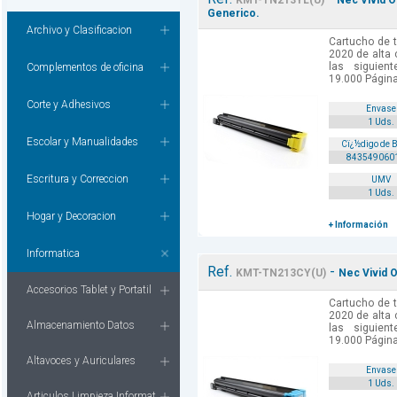
KMT-TN213YL(U)
Nec Vivid O
Generico.
Archivo y Clasificacion
Cartucho de t
2020 de alta 
las siguient
Complementos de oficina
19.000 Págin
Corte y Adhesivos
Envase
1 Uds.
Escolar y Manualidades
Cï¿½digo de 
843549060
Escritura y Correccion
UMV
1 Uds.
Hogar y Decoracion
+ Información
Informatica
Ref.
-
KMT-TN213CY(U)
Nec Vivid 
Accesorios Tablet y Portatil
Cartucho de t
2020 de alta 
Almacenamiento Datos
las siguient
19.000 Págin
Altavoces y Auriculares
Envase
1 Uds.
Articulos Limpieza Informat.