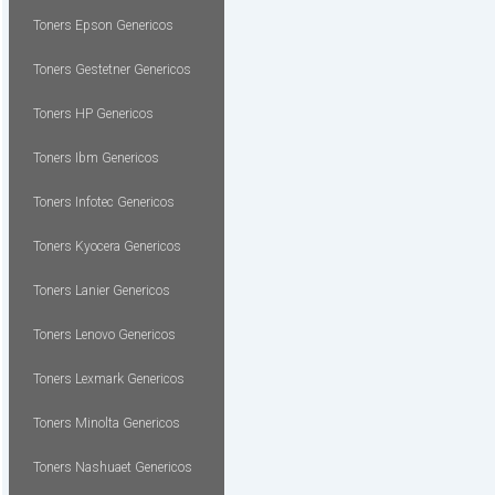
Toners Epson Genericos
Toners Gestetner Genericos
Toners HP Genericos
Toners Ibm Genericos
Toners Infotec Genericos
Toners Kyocera Genericos
Toners Lanier Genericos
Toners Lenovo Genericos
Toners Lexmark Genericos
Toners Minolta Genericos
Toners Nashuaet Genericos