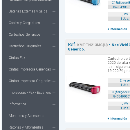
Cï¿½digo de 
843549060
Baterias Externas y Saids
UMV
1 Uds.
Cables y Cargadores
+ Información
Cartuchos Genericos
Ref.
-
KMT-TN213MG(U)
Nec Vivid 
Cartuchos Originales
Generico.
Cintas Fax
Cartucho de t
2020 de alta 
las siguient
Cintas Impresora Genericas
19.000 Págin
Cintas Impresora Originales
Envase
1 Uds.
Impresoras - Fax - Escaners
Cï¿½digo de 
843549060
Informatica
UMV
1 Uds.
Monitores y Accesorios
+ Información
Ratones y Alfombrillas