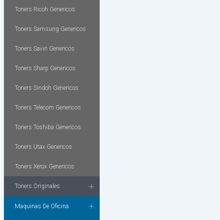
Toners Ricoh Genericos
Toners Samsung Genericos
Toners Savin Genericos
Toners Sharp Genericos
Toners Sindoh Genericos
Toners Telecom Genericos
Toners Toshiba Genericos
Toners Utax Genericos
Toners Xerox Genericos
Toners Originales
Maquinas De Oficina