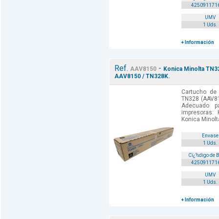
425091171
UMV
1 Uds.
+ Información
Ref.
-
AAV8150
Konica Minolta TN32
AAV8150 / TN328K.
Cartucho de 
TN328 (AAV81
Adecuado p
impresoras: 
Konica Minolt
Envase
1 Uds.
Cï¿½digo de 
425091171
UMV
1 Uds.
+ Información