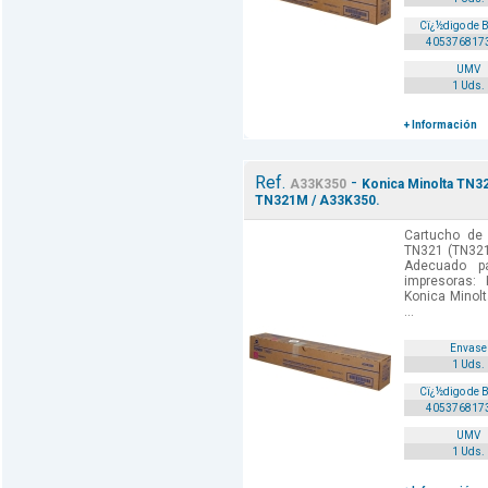
Cï¿½digo de 
405376817
UMV
1 Uds.
+ Información
Ref.
-
A33K350
Konica Minolta TN32
TN321M / A33K350.
Cartucho de 
TN321 (TN321
Adecuado p
impresoras:
Konica Minol
...
Envase
1 Uds.
Cï¿½digo de 
405376817
UMV
1 Uds.