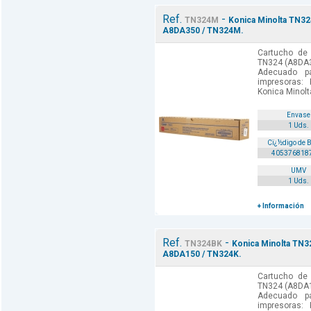
Ref.
-
TN324M
Konica Minolta TN32
A8DA350 / TN324M.
Cartucho de 
TN324 (A8DA35
Adecuado p
impresoras:
Konica Minolt
Envase
1 Uds.
Cï¿½digo de 
405376818
UMV
1 Uds.
+ Información
Ref.
-
TN324BK
Konica Minolta TN32
A8DA150 / TN324K.
Cartucho de 
TN324 (A8DA15
Adecuado p
impresoras: