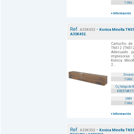
1 Uds.
+ Información
Ref.
-
A33K452
Konica Minolta TN51
A33K452.
Cartucho de 
TN512 (TN512
Adecuado p
impresoras:
Konica Minol
2...
Envase
1 Uds.
Cï¿½digo de 
405376817
UMV
1 Uds.
+ Información
Ref.
-
A33K352
Konica Minolta TN51