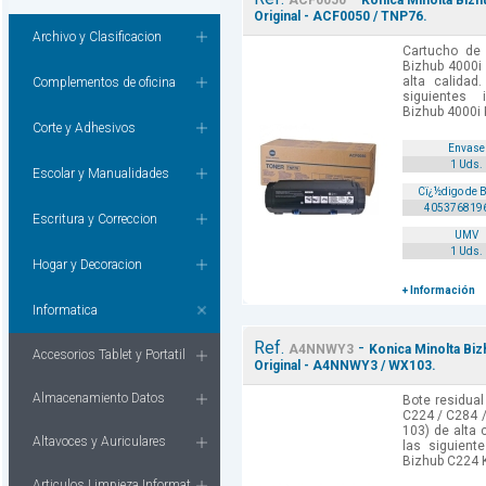
ACF0050
Konica Minolta Bizh
Original - ACF0050 / TNP76.
Archivo y Clasificacion
Cartucho de 
Bizhub 4000i
alta calida
Complementos de oficina
siguientes 
Bizhub 4000i 
Corte y Adhesivos
Envase
1 Uds.
Escolar y Manualidades
Cï¿½digo de 
405376819
Escritura y Correccion
UMV
1 Uds.
Hogar y Decoracion
+ Información
Informatica
Ref.
-
A4NNWY3
Konica Minolta Biz
Accesorios Tablet y Portatil
Original - A4NNWY3 / WX103.
Almacenamiento Datos
Bote residual
C224 / C284 
103) de alta 
Altavoces y Auriculares
las siguient
Bizhub C224 K
Articulos Limpieza Informat.