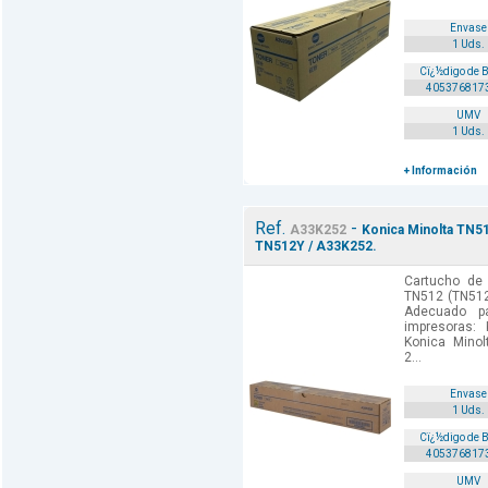
Envase
1 Uds.
Cï¿½digo de 
405376817
UMV
1 Uds.
+ Información
Ref.
-
A33K252
Konica Minolta TN51
TN512Y / A33K252.
Cartucho de 
TN512 (TN512
Adecuado p
impresoras:
Konica Minol
2...
Envase
1 Uds.
Cï¿½digo de 
405376817
UMV