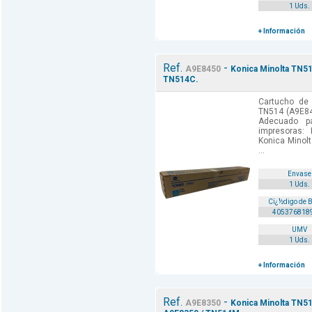
1 Uds.
+ Información
Ref.
-
A9E8450
Konica Minolta TN51
TN514C.
Cartucho de 
TN514 (A9E84
Adecuado p
impresoras:
Konica Minol
...
Envase
1 Uds.
Cï¿½digo de 
405376818
UMV
1 Uds.
+ Información
Ref.
-
A9E8350
Konica Minolta TN51