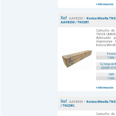
+ Información
Ref.
-
AAV8250
Konica Minolta TN32
AAV8250 / TN328Y.
Cartucho de 
TN328 (AAV82
Adecuado p
impresoras: 
Konica Minolt
Envase
1 Uds.
Cï¿½digo de 
425091171
UMV
1 Uds.
+ Información
Ref.
-
AAV8450
Konica Minolta TN3
/ TN328C.
Cartucho de 