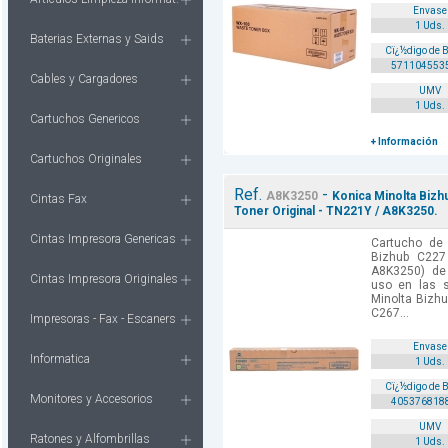
Envase
1 Uds.
Baterias Externas y Saids
Cï¿½digo de 
571104553
Cables y Cargadores
UMV
1 Uds.
Cartuchos Genericos
+ Información
Cartuchos Originales
Ref.
-
A8K3250
Konica Minolta Bizh
Cintas Fax
Toner Original - TN221Y / A8K3250.
Cintas Impresora Genericas
Cartucho de 
Bizhub C22
A8K3250) de 
Cintas Impresora Originales
uso en las s
Minolta Bizh
C267...
Impresoras - Fax - Escaners
Envase
Informatica
1 Uds.
Cï¿½digo de 
Monitores y Accesorios
405376818
UMV
Ratones y Alfombrillas
1 Uds.