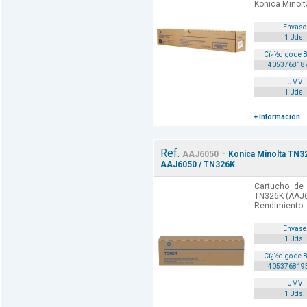
Konica Minolt
Envase
1 Uds.
Cï¿½digo de 
405376818
UMV
1 Uds.
+ Información
Ref.
-
AAJ6050
Konica Minolta TN32
AAJ6050 / TN326K.
Cartucho de 
TN326K (AAJ60
Rendimiento:
Envase
1 Uds.
Cï¿½digo de 
405376819
UMV
1 Uds.