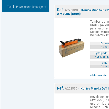
Textil - Prevencion - Bricolaje
Ref.
-
A7Y00RD
Konica Minolta DR3
A7Y00RD (Drum).
Tambor de im
DR312 (A7Y00
para uso en
Konica Minol
Bizhub 287 Ko
Envase
1 Uds.
Cï¿½digo de 
405376818
UMV
1 Uds.
+ Información
Ref.
-
A202550
Konica Minolta DV41
Revelador or
(A202550) de
uso en las s
Minolta Bizh