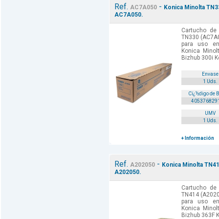
Ref.
-
AC7A050
Konica Minolta TN3
AC7A050.
Cartucho de 
TN330 (AC7A0
para uso en
Konica Minol
Bizhub 300i Ko
Envase
1 Uds.
Cï¿½digo de 
405376829
UMV
1 Uds.
+ Información
Ref.
-
A202050
Konica Minolta TN41
A202050.
Cartucho de 
TN414 (A2020
para uso en
Konica Minol
Bizhub 363F K