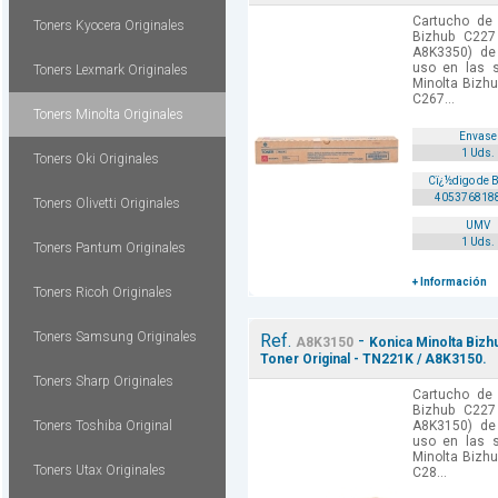
Cartucho de 
Toners Kyocera Originales
Bizhub C22
A8K3350) de 
uso en las s
Toners Lexmark Originales
Minolta Bizh
C267...
Toners Minolta Originales
Envase
1 Uds.
Toners Oki Originales
Cï¿½digo de 
405376818
Toners Olivetti Originales
UMV
1 Uds.
Toners Pantum Originales
+ Información
Toners Ricoh Originales
Toners Samsung Originales
Ref.
-
A8K3150
Konica Minolta Bizh
Toner Original - TN221K / A8K3150.
Toners Sharp Originales
Cartucho de 
Bizhub C227
Toners Toshiba Original
A8K3150) de 
uso en las s
Minolta Bizh
Toners Utax Originales
C28...