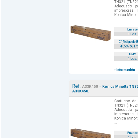
TN321 (TN321
Adecuado p
impresoras:
Konica Minol
...
Envase
1 Uds.
Cï¿½digo de 
405376817
UMV
1 Uds.
+ Información
Ref.
-
A33K450
Konica Minolta TN32
A33K450.
Cartucho de 
TN321 (TN321
Adecuado p
impresoras:
Konica Minol
...
Envase
1 Uds.