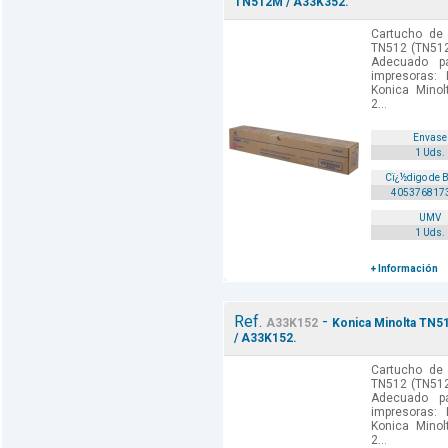
TN512M / A33K352.
Cartucho de 
TN512 (TN512
Adecuado p
impresoras:
Konica Minol
2...
Envase
1 Uds.
Cï¿½digo de 
405376817
UMV
1 Uds.
+ Información
Ref.
-
A33K152
Konica Minolta TN51
/ A33K152.
Cartucho de 
TN512 (TN512
Adecuado p
impresoras:
Konica Minol
2...