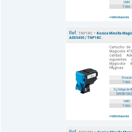
UMV
1 Uds.
+ Información
Ref.
-
TNP18C
Konica Minolta Magic
A0X5450 / TNP18C.
Cartucho de 
Magicolor 47
calidad. A
siguientes 
Magicolor 
PÃ¡ginas
Envase
1 Uds.
Cï¿½digo de 
039281052
UMV
1 Uds.
+ Información
Ref.
-