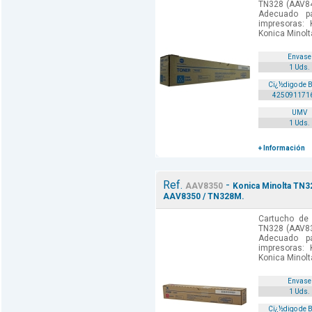
TN328 (AAV84
Adecuado p
impresoras: 
Konica Minolt
Envase
1 Uds.
Cï¿½digo de 
425091171
UMV
1 Uds.
+ Información
Ref.
-
AAV8350
Konica Minolta TN32
AAV8350 / TN328M.
Cartucho de 
TN328 (AAV83
Adecuado p
impresoras: 
Konica Minolt
Envase
1 Uds.
Cï¿½digo de 