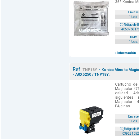
363 Konica Mi
Envase
1 Uds.
Cï¿½digo de 
405376817
UMV
1 Uds.
+ Información
Ref.
-
TNP18Y
Konica Minolta Magic
- A0X5250 / TNP18Y.
Cartucho de 
Magicolor 47
calidad. A
siguientes 
Magicolor 
PÃ¡ginas
Envase
1 Uds.
Cï¿½digo de 
039281052