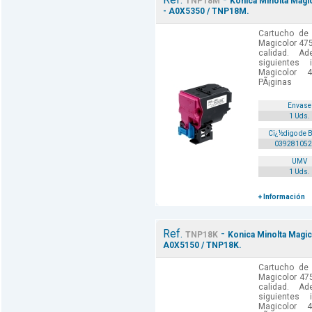
TNP18M
Konica Minolta Magi
- A0X5350 / TNP18M.
Cartucho de 
Magicolor 47
calidad. A
siguientes 
Magicolor 
PÃ¡ginas
Envase
1 Uds.
Cï¿½digo de 
039281052
UMV
1 Uds.
+ Información
Ref.
-
TNP18K
Konica Minolta Magic
A0X5150 / TNP18K.
Cartucho de 
Magicolor 47
calidad. A
siguientes 
Magicolor 