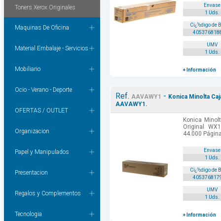
Envase
Toners Xerox Originales
1 Uds.
Cï¿½digo de 
Maquinas De Oficina
405376818
UMV
Material Embalaje - Servicios
1 Uds.
Mobiliario
+ Información
Ocio - Verano - Deporte
Ref.
-
AAVAWY1
Konica Minolta Caj
AAVAWY1.
OFERTAS / OUTLET
Konica Minol
Original WX
Organizacion
44.000 Págin
Envase
Papel y Manipulados
1 Uds.
Cï¿½digo de 
Presentacion
405376817
UMV
Regalos y Complementos
1 Uds.
Tecnologia
+ Información