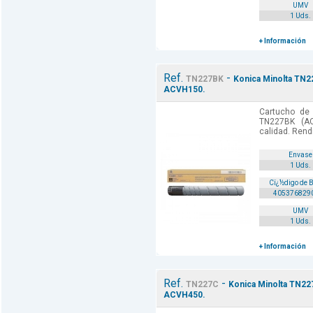
UMV
1 Uds.
+ Información
Ref.
-
TN227BK
Konica Minolta TN2
ACVH150.
Cartucho de 
TN227BK (A
calidad. Rend
Envase
1 Uds.
Cï¿½digo de 
405376829
UMV
1 Uds.
+ Información
Ref.
-
TN227C
Konica Minolta TN227
ACVH450.