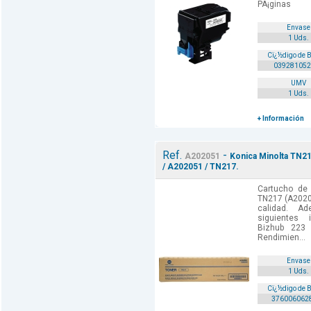
PÃ¡ginas
Envase
1 Uds.
Cï¿½digo de 
039281052
UMV
1 Uds.
+ Información
Ref.
-
A202051
Konica Minolta TN21
/ A202051 / TN217.
Cartucho de 
TN217 (A2020
calidad. A
siguientes 
Bizhub 223 
Rendimien...
Envase
1 Uds.
Cï¿½digo de 
376006062