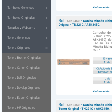
Tambores Genericos
+ Información
Tambores Originales
Ref.
-
A8K3450
Konica Minolta Bizh
Original - TN221C / A8K3450.
Teclados y Webcams
Cartucho de 
Bizhub C22
Toners Genericos
A8K3450) de 
uso en las s
Minolta Bizh
Toners Originales
C267...
Toners Brother Originales
Envase
1 Uds.
Toners Canon Originales
Cï¿½digo de 
405376818
Toners Dell Originales
UMV
1 Uds.
Toners Develop Orginales
+ Información
Toners Epson Originales
Ref.
-
A8K3350
Konica Minolta Bizh
Toners HP Originales
Toner Original - TN221C / A8K3450.