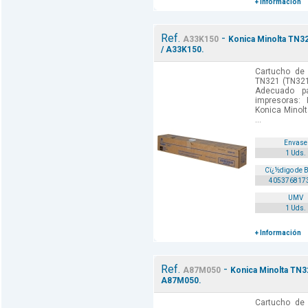
+ Información
Ref.
-
A33K150
Konica Minolta TN32
/ A33K150.
Cartucho de 
TN321 (TN321
Adecuado p
impresoras:
Konica Minol
...
Envase
1 Uds.
Cï¿½digo de 
405376817
UMV
1 Uds.
+ Información
Ref.
-
A87M050
Konica Minolta TN3
A87M050.
Cartucho de 