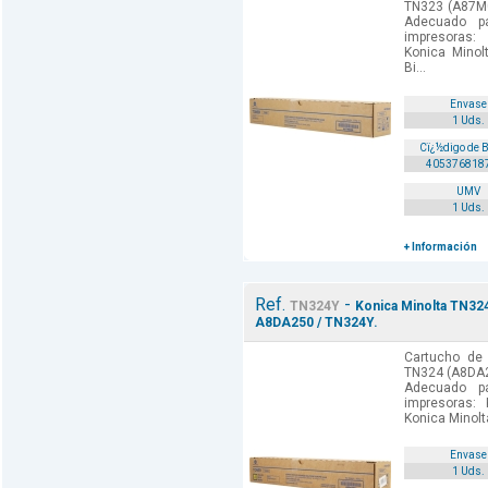
TN323 (A87M0
Adecuado p
impresoras:
Konica Minol
Bi...
Envase
1 Uds.
Cï¿½digo de 
405376818
UMV
1 Uds.
+ Información
Ref.
-
TN324Y
Konica Minolta TN324
A8DA250 / TN324Y.
Cartucho de 
TN324 (A8DA25
Adecuado p
impresoras:
Konica Minolt
Envase
1 Uds.