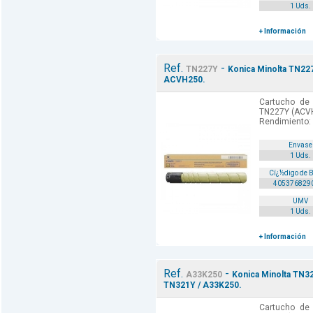
1 Uds.
+ Información
Ref.
-
TN227Y
Konica Minolta TN227
ACVH250.
Cartucho de 
TN227Y (ACVH2
Rendimiento:
Envase
1 Uds.
Cï¿½digo de 
405376829
UMV
1 Uds.
+ Información
Ref.
-
A33K250
Konica Minolta TN32
TN321Y / A33K250.
Cartucho de 