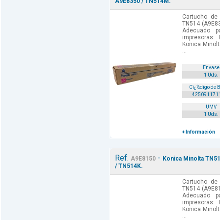
A9E8350 / TN514M.
Cartucho de 
TN514 (A9E83
Adecuado p
impresoras:
Konica Minol
...
Envase
1 Uds.
Cï¿½digo de 
425091171
UMV
1 Uds.
+ Información
Ref.
-
A9E8150
Konica Minolta TN51
/ TN514K.
Cartucho de 
TN514 (A9E81
Adecuado p
impresoras:
Konica Minol
...