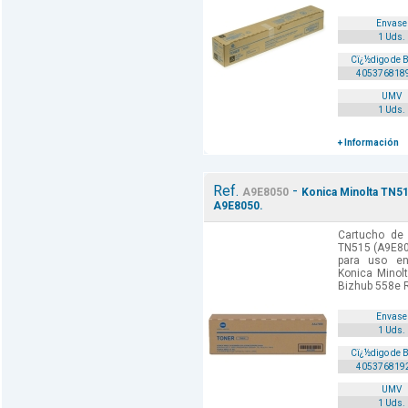
Envase
1 Uds.
Cï¿½digo de 
405376818
UMV
1 Uds.
+ Información
Ref.
-
A9E8050
Konica Minolta TN51
A9E8050.
Cartucho de 
TN515 (A9E80
para uso en
Konica Minol
Bizhub 558e R
Envase
1 Uds.
Cï¿½digo de 
405376819
UMV
1 Uds.