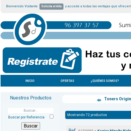
Bienvenido Visitante
y accede a todas las ventajas que ofrece
Solicita el Alta
INICIO
OFERTAS
¿QUIÉNES SOMOS?
Nuestros Productos
Toners Origi
Mostrando 72 productos
Buscar por Referencia
Ref.
-