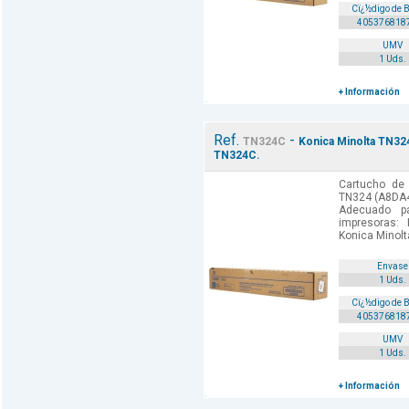
Cï¿½digo de 
405376818
UMV
1 Uds.
+ Información
Ref.
-
TN324C
Konica Minolta TN324
TN324C.
Cartucho de 
TN324 (A8DA45
Adecuado p
impresoras:
Konica Minolt
Envase
1 Uds.
Cï¿½digo de 
405376818
UMV
1 Uds.
+ Información