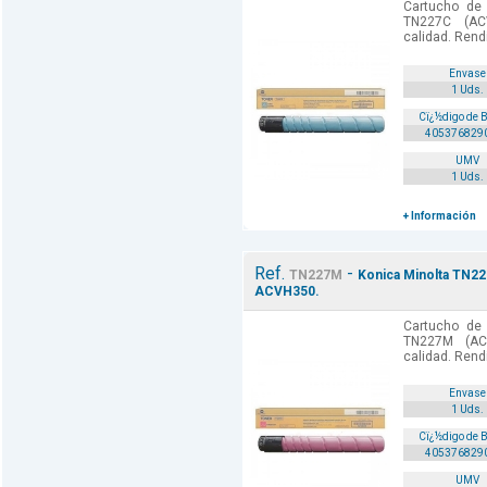
Cartucho de 
TN227C (AC
calidad. Rend
Envase
1 Uds.
Cï¿½digo de 
405376829
UMV
1 Uds.
+ Información
Ref.
-
TN227M
Konica Minolta TN22
ACVH350.
Cartucho de 
TN227M (AC
calidad. Rend
Envase
1 Uds.
Cï¿½digo de 
405376829
UMV