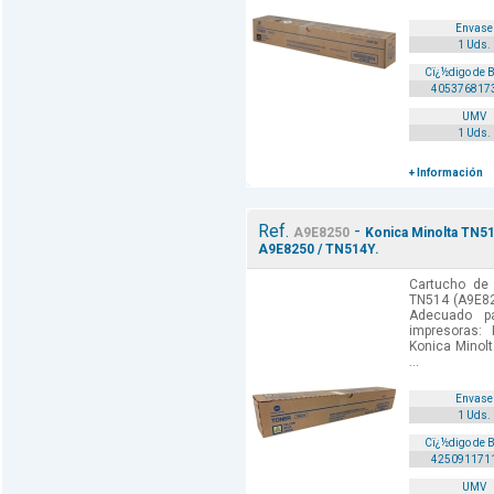
Envase
1 Uds.
Cï¿½digo de 
405376817
UMV
1 Uds.
+ Información
Ref.
-
A9E8250
Konica Minolta TN51
A9E8250 / TN514Y.
Cartucho de 
TN514 (A9E82
Adecuado p
impresoras:
Konica Minol
...
Envase
1 Uds.
Cï¿½digo de 
425091171
UMV