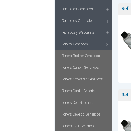
Ref.
Tambores Genericos
Tambores Originales
Teclados y Webcams
Toners Genericos
Toners Brother Genericos
Toners Canon Genericos
Toners Copystar Genericos
Toners Danka Genericos
Ref.
Toners Dell Genericos
Toners Develop Genericos
Toners EGT Genericos