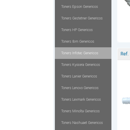
Toners Epson Genericos
Toners Gestetner Genericos
Toners HP Genericos
Toners Ibm Genericos
Toners Infotec Genericos
Ref.
Toners Kyocera Genericos
Toners Lanier Genericos
Toners Lenovo Genericos
Toners Lexmark Genericos
Toners Minolta Genericos
Toners Nashuaet Genericos