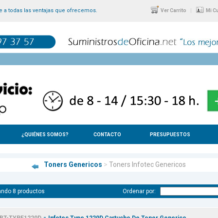
 a todas las ventajas que ofrecemos.
|
Ver Carrito
Mi C
¿QUIÉNES SOMOS?
CONTACTO
PRESUPUESTOS
Toners Genericos
>
Toners Infotec Genericos
ndo 8 productos
Ordenar por:
-