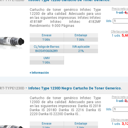
RT-TYPE1220D
Infotec Type 1220D Cartucho De Toner Generico.
Precio neto 
Cartucho de toner genérico Infotec Type
6
1 ud.
1220D de alta calidad. Adecuado para uso
en las siguientes impresoras: Infotec Infotec
Uds.
4181MF Infotec Infotec 4182MF
Rendimiento: 9.000 Páginas
Ofertas espe
5
,6
1 uds.
Envase
Embalaje
1 Uds.
1 Uds.
Cï¿½digo de Barras
IVA aplicable
8435490606289
21%
UMV
1 Uds.
+ Información
-
RT-TYPE1230D
Infotec Type 1230D Negro Cartucho De Toner Generico.
Precio neto 
Cartucho de toner genérico Infotec Type
3
1 ud.
1230D de alta calidad. Adecuado para uso
en las siguientes impresoras: Danka IS 2018
Uds.
Danka IS 2018D Danka IS 2216 Danka IS
2220 Danka IS 2220D Danka IS...
Ofertas espe
3
,1
1 uds.
Envase
Embalaje
1 Uds.
1 Uds.