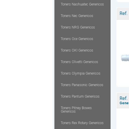
Toners Nashuatec Genericos
Ref.
Toners Nec Genericos
Toners NRG Genericos
Toners Oce Genericos
Toners OKI Genericos
Toners Olivetti Genericos
Toners Olympia Genericos
Toners Panasonic Genericos
Toners Pantum Genericos
Ref.
Gener
Toners Pitney Bowes
Genericos
Toners Rex Rotary Genericos