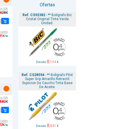
Ofertas
sin IVA
,428
€
Ref. CS92382
- ** Boligrafo Bic
Cristal Original Tinta Verde
Unidad.
ciales
01
€/u
0
,194
Desde
€
Ref. CS28594
- ** Boligrafo Pilot
Super Grip Amarillo Retractil
Sujecion De Caucho Tinta Base
De Aceite.
sin IVA
,582
€
ciales
22
€/u
0
,841
Desde
€