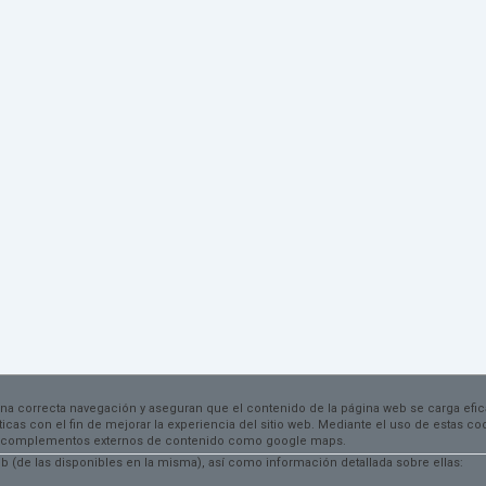
una correcta navegación y aseguran que el contenido de la página web se carga efi
dísticas con el fin de mejorar la experiencia del sitio web. Mediante el uso de estas 
 por complementos externos de contenido como google maps.
 (de las disponibles en la misma), así como información detallada sobre ellas: