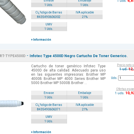
6
,8
1 uds.
Envase
Embalaje
1 Uds.
1 Uds.
Cï¿½digo de Barras
IVA aplicable
8435490606302
21%
UMV
1 Uds.
+ Información
-
RT-TYPE4500D
Infotec Type 4500D Negro Cartucho De Toner Generico.
Precio neto 
Cartucho de toner genérico Infotec Type
12
1 ud.
4500D de alta calidad. Adecuado para uso
en las siguientes impresoras: Brother MP
Uds.
4000B Brother MP 4000 Series Brother MP
5000 Brother MP 5000B Brother ...
Ofertas espe
10
,9
1 uds.
Envase
Embalaje
1 Uds.
1 Uds.
Cï¿½digo de Barras
IVA aplicable
8435490606371
21%
UMV
1 Uds.
+ Información