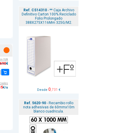
Ref. CS14310
- ** Caja Archivo
Definitivo Carton 100% Reciclado
Folio Prolongado
388X275X116Mm 325G/M2.
sin IVA
,690
€
ciales
15
€/u
0
,731
Desde
€
Ref. 5620-90
- Recambio rollo
nota adhesivas de 60mmx10m
blanco cuadricula.