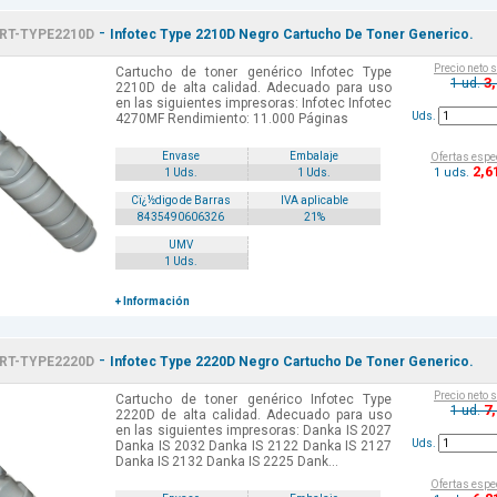
-
RT-TYPE2210D
Infotec Type 2210D Negro Cartucho De Toner Generico.
Precio neto 
Cartucho de toner genérico Infotec Type
3
1 ud.
2210D de alta calidad. Adecuado para uso
en las siguientes impresoras: Infotec Infotec
Uds.
4270MF Rendimiento: 11.000 Páginas
Envase
Embalaje
Ofertas espe
2
,6
1 uds.
1 Uds.
1 Uds.
Cï¿½digo de Barras
IVA aplicable
8435490606326
21%
UMV
1 Uds.
+ Información
-
RT-TYPE2220D
Infotec Type 2220D Negro Cartucho De Toner Generico.
Precio neto 
Cartucho de toner genérico Infotec Type
7
1 ud.
2220D de alta calidad. Adecuado para uso
en las siguientes impresoras: Danka IS 2027
Uds.
Danka IS 2032 Danka IS 2122 Danka IS 2127
Danka IS 2132 Danka IS 2225 Dank...
Ofertas espe