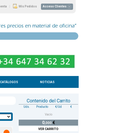
|
uenta
Mis Pedidos
Acceso Clientes
CATÁLOGOS
NOTICIAS
Contenido del Carrito
Uds.
Producto
€/Ud
€
Vacío
0
€
,000
VER CARRITO