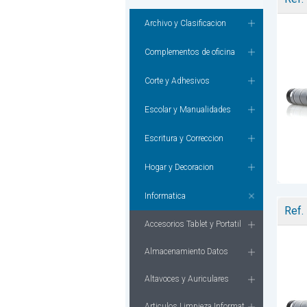
Archivo y Clasificacion
Complementos de oficina
Corte y Adhesivos
Escolar y Manualidades
Escritura y Correccion
Hogar y Decoracion
Informatica
Ref.
Accesorios Tablet y Portatil
Almacenamiento Datos
Altavoces y Auriculares
Articulos Limpieza Informat.