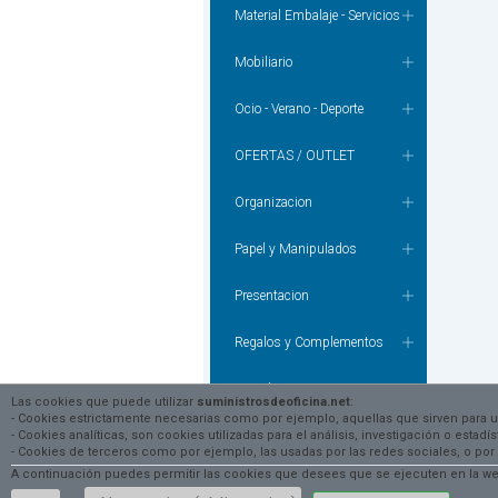
Material Embalaje - Servicios
Mobiliario
Ocio - Verano - Deporte
OFERTAS / OUTLET
Organizacion
Papel y Manipulados
Presentacion
Regalos y Complementos
Tecnologia
Las cookies que puede utilizar
suministrosdeoficina.net
:
- Cookies estrictamente necesarias como por ejemplo, aquellas que sirven para 
- Cookies analíticas, son cookies utilizadas para el análisis, investigación o esta
Textil - Prevencion - Bricolaje
- Cookies de terceros como por ejemplo, las usadas por las redes sociales, o
A continuación puedes permitir las cookies que desees que se ejecuten en la web