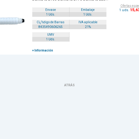
Ofertas espe
15
,6
1 uds.
Envase
Embalaje
1 Uds.
1 Uds.
Cï¿½digo de Barras
IVA aplicable
8435490606265
21%
UMV
1 Uds.
+ Información
ATRÁS