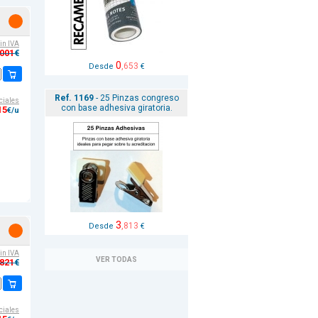
sin IVA
,001
€
0
,653
Desde
€
Ref. 1169
- 25 Pinzas congreso
ciales
con base adhesiva giratoria.
15
€/u
3
,813
Desde
€
sin IVA
VER TODAS
,821
€
ciales