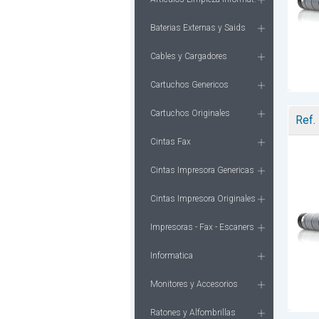
Baterias Externas y Saids
Cables y Cargadores
Cartuchos Genericos
Cartuchos Originales
Ref.
Cintas Fax
Cintas Impresora Genericas
Cintas Impresora Originales
Impresoras - Fax - Escaners
Informatica
Monitores y Accesorios
Ratones y Alfombrillas