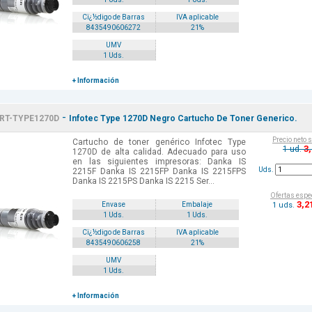
Cï¿½digo de Barras
IVA aplicable
8435490606272
21%
UMV
1 Uds.
+ Información
-
RT-TYPE1270D
Infotec Type 1270D Negro Cartucho De Toner Generico.
Precio neto 
Cartucho de toner genérico Infotec Type
3
1 ud.
1270D de alta calidad. Adecuado para uso
en las siguientes impresoras: Danka IS
Uds.
2215F Danka IS 2215FP Danka IS 2215FPS
Danka IS 2215PS Danka IS 2215 Ser...
Ofertas espe
3
,2
1 uds.
Envase
Embalaje
1 Uds.
1 Uds.
Cï¿½digo de Barras
IVA aplicable
8435490606258
21%
UMV
1 Uds.
+ Información