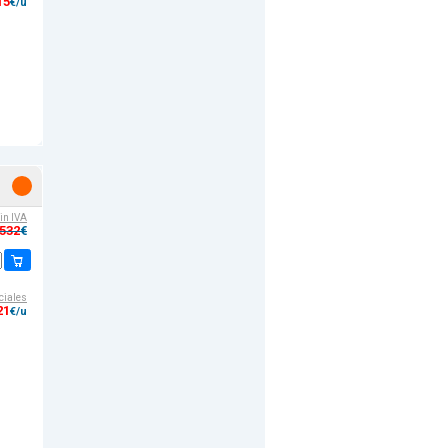
15
€/u
sin IVA
,532
€
ciales
21
€/u