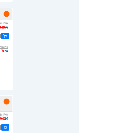
sin IVA
,626
€
ciales
17
€/u
sin IVA
,943
€