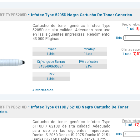
-
RT-TYPE5205D
Infotec Type 5205D Negro Cartucho De Toner Generico.
Precio neto 
Cartucho de toner genérico Infotec Type
8
1 ud.
5205D de alta calidad. Adecuado para uso
en las siguientes impresoras: Rendimiento:
Uds.
43.000 Páginas
Envase
Embalaje
Ofertas espe
7
,5
1 uds.
1 Uds.
1 Uds.
Cï¿½digo de Barras
IVA aplicable
8435490606357
21%
UMV
1 Uds.
+ Información
-
RT-TYPE6210D
Infotec Type 6110D / 6210D Negro Cartucho De Toner
ico.
Precio neto 
Cartucho de toner genérico Infotec Type
17
1 ud.
6110D / 6210D de alta calidad. Adecuado
para uso en las siguientes impresoras:
Uds.
Danka IS 2060 Danka IS 2075 Danka IS 2151
Danka IS 2160 Danka IS 2175 Danka IS 225...