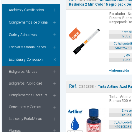
CS166205
Rotulador Nobo Min
Redonda 2 Mm Color Negro pack De 
Archivo y Clasificacion
Rotulador N
Pizarra Blan
Negropack De
Complementos de oficina
Envase
Corte y Adhesivos
5 Uds.
Cï¿½digo de 
Escolar y Manualidades
502825260
UMV
Escritura y Correccion
1 Uds.
+ Información
Boligrafos Marcas
Boligrafos Publicidad
Ref.
-
CS42858
Tinta Artline Azul P
Complementos Escritura
Tinta Artlin
Blanca 500-A 
Correctores y Gomas
Envase
12 Uds.
Lapices y PortaMinas
Cï¿½digo de 
497405281
Plumas