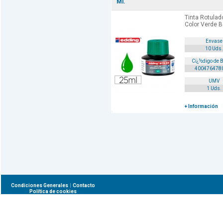
Ml.
Tinta Rotulad
Color Verde B
Envase
10 Uds.
Cï¿½digo de 
400476478
UMV
1 Uds.
+ Información
|
Condiciones Generales
Contacto
Política de cookies