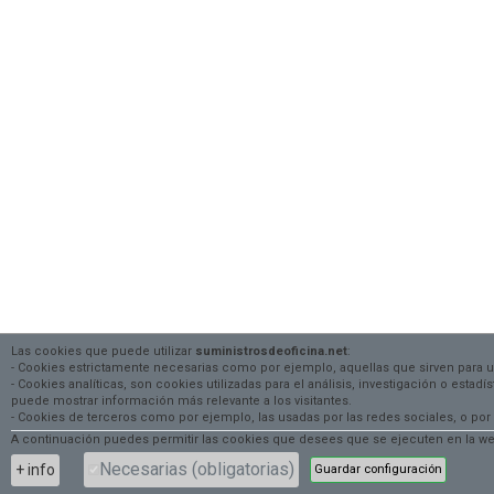
Las cookies que puede utilizar
suministrosdeoficina.net
:
- Cookies estrictamente necesarias como por ejemplo, aquellas que sirven para 
- Cookies analíticas, son cookies utilizadas para el análisis, investigación o estad
puede mostrar información más relevante a los visitantes.
- Cookies de terceros como por ejemplo, las usadas por las redes sociales, o
A continuación puedes permitir las cookies que desees que se ejecuten en la web
Necesarias (obligatorias)
+ info
Guardar configuración