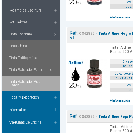
UMV
1 Uds.
Recambios Escritura
+ Información
Rotuladores
Ref.
-
CS42857
Tinta Artline Negro 
Tinta Escritura
Ml.
Tinta China
Tinta Artline
Blanca 500-A 
Tinta Estilografica
Envase
12 Uds.
Tinta Rotulador Permanente
Cï¿½digo de 
497405281
Tinta Rotulador Pizarra
Blanca
UMV
1 Uds.
Hogar y Decoracion
+ Información
Informatica
Ref.
-
CS42859
Tinta Artline Rojo P
Maquinas De Oficina
Tinta Artlin
Blanca 500-A 