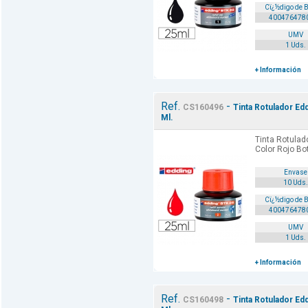
Cï¿½digo de 
400476478
UMV
1 Uds.
+ Información
Ref.
-
CS160496
Tinta Rotulador Ed
Ml.
Tinta Rotulad
Color Rojo Bo
Envase
10 Uds.
Cï¿½digo de 
400476478
UMV
1 Uds.
+ Información
Ref.
-
CS160498
Tinta Rotulador Ed