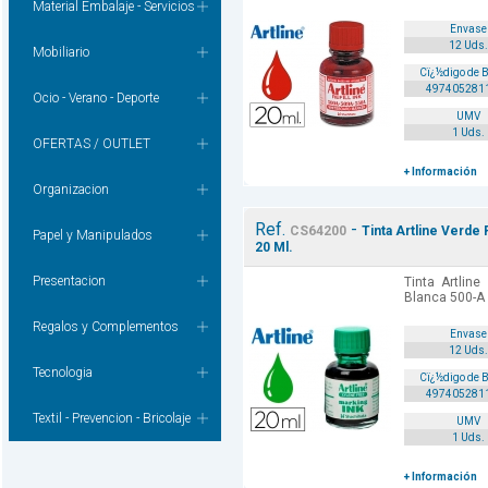
Material Embalaje - Servicios
Envase
12 Uds.
Mobiliario
Cï¿½digo de 
497405281
Ocio - Verano - Deporte
UMV
1 Uds.
OFERTAS / OUTLET
+ Información
Organizacion
Ref.
-
CS64200
Tinta Artline Verde
Papel y Manipulados
20 Ml.
Presentacion
Tinta Artline
Blanca 500-A 
Regalos y Complementos
Envase
12 Uds.
Tecnologia
Cï¿½digo de 
497405281
Textil - Prevencion - Bricolaje
UMV
1 Uds.
+ Información