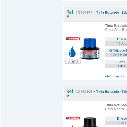
Ref.
-
CS160497
Tinta Rotulador Ed
Ml.
Tinta Rotulad
Color Azul Bo
Envase
10 Uds.
Cï¿½digo de 
400476478
UMV
1 Uds.
+ Información
Ref.
-
CS160495
Tinta Rotulador Ed
Ml.
Tinta Rotulad
Color Negro B
Envase
10 Uds.