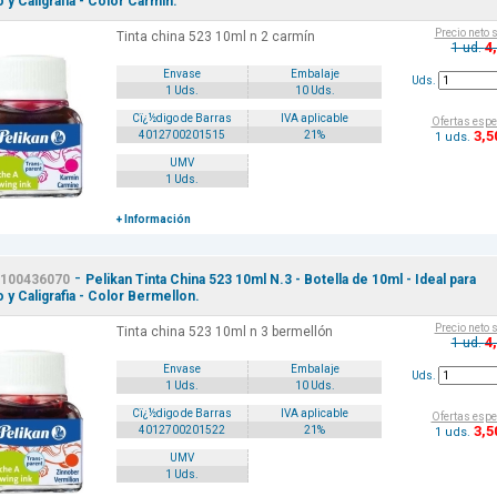
o y Caligrafia - Color Carmin.
Precio neto 
Tinta china 523 10ml n 2 carmín
4
1 ud.
Envase
Embalaje
Uds.
1 Uds.
10 Uds.
Cï¿½digo de Barras
IVA aplicable
Ofertas espe
3
,5
4012700201515
21%
1 uds.
UMV
1 Uds.
+ Información
-
100436070
Pelikan Tinta China 523 10ml N.3 - Botella de 10ml - Ideal para
o y Caligrafia - Color Bermellon.
Precio neto 
Tinta china 523 10ml n 3 bermellón
4
1 ud.
Envase
Embalaje
Uds.
1 Uds.
10 Uds.
Cï¿½digo de Barras
IVA aplicable
Ofertas espe
3
,5
4012700201522
21%
1 uds.
UMV
1 Uds.