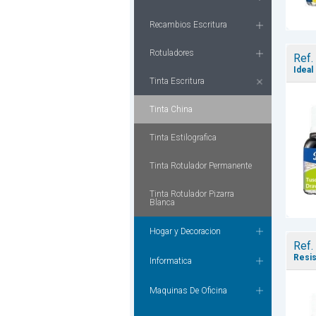
Recambios Escritura
Rotuladores
Ref.
Ideal 
Tinta Escritura
Tinta China
Tinta Estilografica
Tinta Rotulador Permanente
Tinta Rotulador Pizarra
Blanca
Hogar y Decoracion
Ref.
Resis
Informatica
Maquinas De Oficina