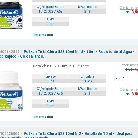
Cï¿½digo de Barras
IVA aplicable
Ofertas espe
3
,5
4012700201669
21%
1 uds.
UMV
1 Uds.
+ Información
-
400142516
Pelikan Tinta China 523 10ml N.18 - 10ml - Resistente al Agua -
o Rapido - Color Blanco.
Precio neto 
Tinta china 523 10ml n 18 blanco
4
1 ud.
Envase
Embalaje
Uds.
1 Uds.
10 Uds.
Cï¿½digo de Barras
IVA aplicable
Ofertas espe
3
,5
4012700201676
21%
1 uds.
UMV
1 Uds.
+ Información
-
100436069
Pelikan Tinta China 523 10ml N.2 - Botella de 10ml - Ideal para