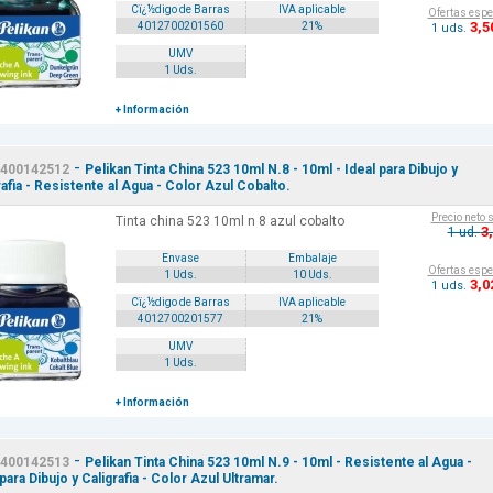
Cï¿½digo de Barras
IVA aplicable
Ofertas espe
3
,5
4012700201560
21%
1 uds.
UMV
1 Uds.
+ Información
-
400142512
Pelikan Tinta China 523 10ml N.8 - 10ml - Ideal para Dibujo y
rafia - Resistente al Agua - Color Azul Cobalto.
Precio neto 
Tinta china 523 10ml n 8 azul cobalto
3
1 ud.
Envase
Embalaje
Ofertas espe
1 Uds.
10 Uds.
3
,0
1 uds.
Cï¿½digo de Barras
IVA aplicable
4012700201577
21%
UMV
1 Uds.
+ Información
-
400142513
Pelikan Tinta China 523 10ml N.9 - 10ml - Resistente al Agua -
para Dibujo y Caligrafia - Color Azul Ultramar.