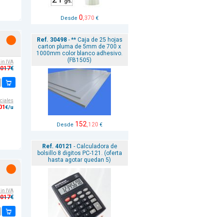
0
,370
Desde
€
Ref. 30498
- ** Caja de 25 hojas
carton pluma de 5mm de 700 x
1000mm color blanco adhesivo.
(FB1505)
sin IVA
,017
€
ciales
01
€/u
152
,120
Desde
€
Ref. 40121
- Calculadora de
bolsillo 8 digitos PC-121. (oferta
hasta agotar quedan 5)
sin IVA
,017
€