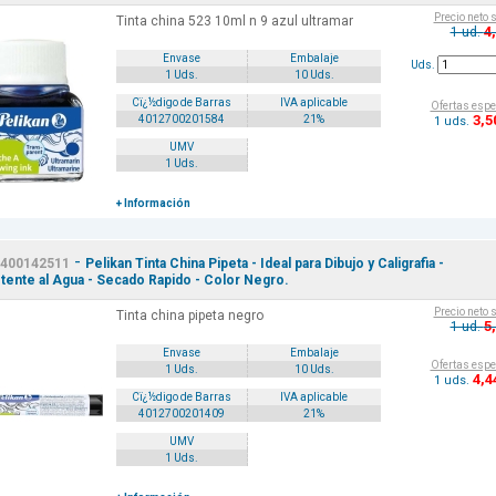
Precio neto 
Tinta china 523 10ml n 9 azul ultramar
4
1 ud.
Envase
Embalaje
Uds.
1 Uds.
10 Uds.
Cï¿½digo de Barras
IVA aplicable
Ofertas espe
3
,5
4012700201584
21%
1 uds.
UMV
1 Uds.
+ Información
-
400142511
Pelikan Tinta China Pipeta - Ideal para Dibujo y Caligrafia -
tente al Agua - Secado Rapido - Color Negro.
Precio neto 
Tinta china pipeta negro
5
1 ud.
Envase
Embalaje
Ofertas espe
1 Uds.
10 Uds.
4
,4
1 uds.
Cï¿½digo de Barras
IVA aplicable
4012700201409
21%
UMV
1 Uds.