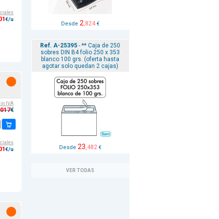
ciales
01
€/u
2
,824
Desde
€
Ref. A-25395
- ** Caja de 250
sobres DIN B4 folio 250 x 353
blanco 100 grs. (oferta hasta
agotar solo quedan 2 cajas)
sin IVA
,017
€
ciales
23
,482
Desde
€
01
€/u
VER TODAS