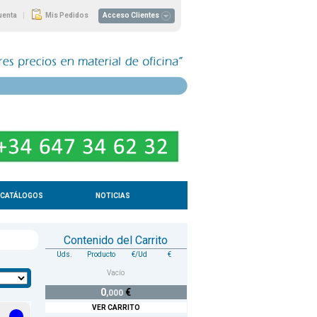
|
uenta
Mis Pedidos
Acceso Clientes
CATÁLOGOS
NOTICIAS
Contenido del Carrito
Uds.
Producto
€/Ud
€
Vacío
0
€
,000
VER CARRITO