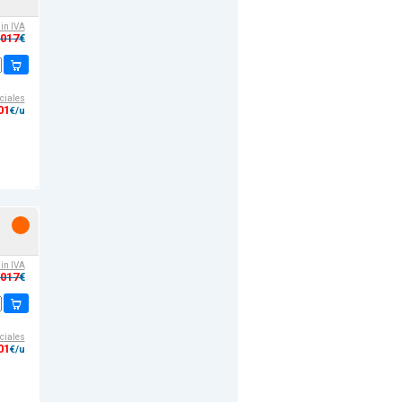
sin IVA
,017
€
ciales
01
€/u
sin IVA
,017
€
ciales
01
€/u