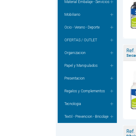
Material Embalaje - Servicios
Mobiliario
Ocio - Verano - Deporte
OFERTAS / OUTLET
Ref.
Organizacion
Secad
Papel y Manipulados
Presentacion
Regalos y Complementos
Tecnologia
Textil - Prevencion - Bricolaje
Ref.