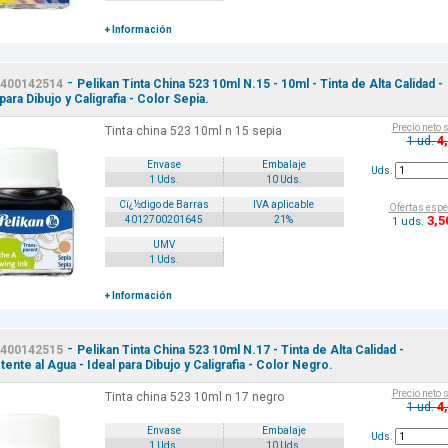
+ Información
-
400142514
Pelikan Tinta China 523 10ml N.15 - 10ml - Tinta de Alta Calidad -
para Dibujo y Caligrafia - Color Sepia.
Precio neto 
Tinta china 523 10ml n 15 sepia
4
1 ud.
Envase
Embalaje
Uds.
1 Uds.
10 Uds.
Cï¿½digo de Barras
IVA aplicable
Ofertas espe
3
,5
4012700201645
21%
1 uds.
UMV
1 Uds.
+ Información
-
400142515
Pelikan Tinta China 523 10ml N.17 - Tinta de Alta Calidad -
tente al Agua - Ideal para Dibujo y Caligrafia - Color Negro.
Precio neto 
Tinta china 523 10ml n 17 negro
4
1 ud.
Envase
Embalaje
Uds.
1 Uds.
10 Uds.