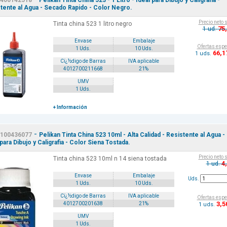
400142518
Pelikan Tinta China 523 - 1 Litro - Ideal para Dibujo y Caligrafia -
tente al Agua - Secado Rapido - Color Negro.
Precio neto 
Tinta china 523 1 litro negro
75
1 ud.
Envase
Embalaje
Ofertas espe
1 Uds.
10 Uds.
66
,1
1 uds.
Cï¿½digo de Barras
IVA aplicable
4012700211668
21%
UMV
1 Uds.
+ Información
-
100436077
Pelikan Tinta China 523 10ml - Alta Calidad - Resistente al Agua -
 para Dibujo y Caligrafia - Color Siena Tostada.
Precio neto 
Tinta china 523 10ml n 14 siena tostada
4
1 ud.
Envase
Embalaje
Uds.
1 Uds.
10 Uds.
Cï¿½digo de Barras
IVA aplicable
Ofertas espe
3
,5
4012700201638
21%
1 uds.
UMV
1 Uds.