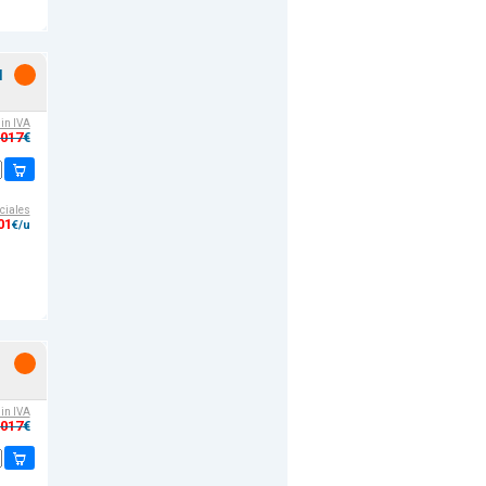
l
sin IVA
,017
€
ciales
01
€/u
sin IVA
,017
€