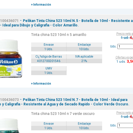
+ Información
-
100436071
Pelikan Tinta China 523 10ml N.5 - Botella de 10ml - Resistente a
 Ideal para Dibujo y Caligrafia - Color Amarillo.
Precio neto 
Tinta china 523 10ml n 5 amarillo
4
1 ud.
Envase
Embalaje
Uds.
1 Uds.
10 Uds.
Cï¿½digo de Barras
IVA aplicable
Ofertas espe
3
,5
4012700201546
21%
1 uds.
UMV
1 Uds.
+ Información
-
100436073
Pelikan Tinta China 523 10ml N.7 - Botella de 10ml - Ideal para
o y Caligrafia - Resistente al Agua y de Secado Rapido - Color Verde Oscuro.
Precio neto 
Tinta china 523 10ml n 7 verde oscuro
4
1 ud.
Envase
Embalaje
Uds.
1 Uds.
10 Uds.