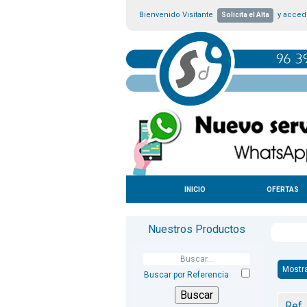
Bienvenido Visitante
y accede
Solicita el Alta
INICIO
OFERTAS
Nuestros Productos
Mostr
Buscar por Referencia
Ref.