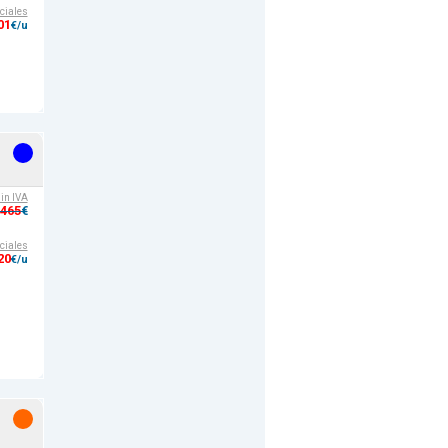
ciales
01
€/u
sin IVA
,465
€
ciales
20
€/u