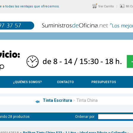
 a todas las ventajas que ofrecemos.
|
Ver Carrito
Mi C
¿QUIÉNES SOMOS?
CONTACTO
PRESUPUESTOS
Tinta Escritura
>
Tinta China
ando 28 productos
Ordenar por:
-