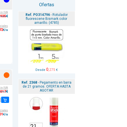
Ofertas
sin IVA
Ref. PO314796
- Rotulador
,935
€
fluorescene Bismark color
amarillo. (4785)
ciales
72
€/u
0
,275
Desde
€
Ref. 2368
- Pegamento en barra
de 21 gramos. OFERTA HASTA
sin IVA
AGOTAR
,017
€
ciales
01
€/u