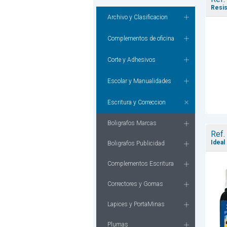
Resis
Archivo y Clasificacion
Complementos de oficina
Corte y Adhesivos
Escolar y Manualidades
Escritura y Correccion
Boligrafos Marcas
Ref.
Ideal
Boligrafos Publicidad
Complementos Escritura
Correctores y Gomas
Lapices y PortaMinas
Plumas