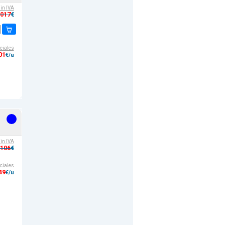
sin IVA
,017
€
ciales
01
€/u
sin IVA
,106
€
ciales
49
€/u