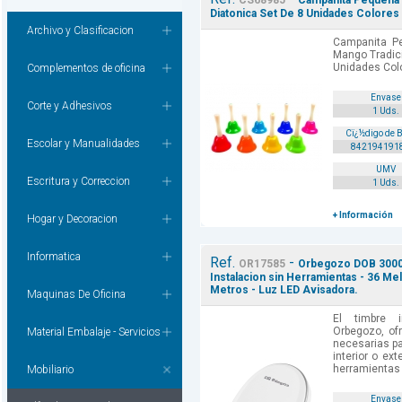
CS68985
Campanita Pequeña 
Diatonica Set De 8 Unidades Colores 
Archivo y Clasificacion
Campanita 
Mango Tradici
Unidades Colo
Complementos de oficina
Envase
Corte y Adhesivos
1 Uds.
Cï¿½digo de 
Escolar y Manualidades
842194191
UMV
Escritura y Correccion
1 Uds.
+ Información
Hogar y Decoracion
Informatica
Ref.
-
OR17585
Orbegozo DOB 3000 T
Instalacion sin Herramientas - 36 Me
Metros - Luz LED Avisadora.
Maquinas De Oficina
El timbre 
Orbegozo, ofr
Material Embalaje - Servicios
necesarias p
interior o ext
herramientas p
Mobiliario
Envase