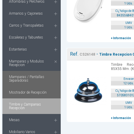
Alfombras y Percheros
1 Uds.
Cï¿½digo de 
Armarios y Cajoneras
843556840
UMV
Carros y Transpaletas
1 Uds.
Escaleras y Taburetes
+ Información
Estanterias
Ref.
-
CS26148
Timbre Recepcion 
Mamparas y Modulos
Timbre Rec
Recepcion
85X55 Mm. (K
Mamparas / Pantallas
Envase
Separadoras
12 Uds.
Cï¿½digo de 
Mostrador de Recepción
570583101
UMV
Timbre y Campanas
1 Uds.
Recepcion
+ Información
Mesas
Mobiliario Varios