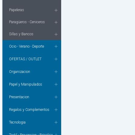
Papeleras
Paragüeros - Ceniceros
Sillas y Bancos
Ocio - Verano - Deporte
OFERTAS / OUTLET
Organizacion
Papel y Manipulados
Presentacion
Regalos y Complementos
Tecnologia