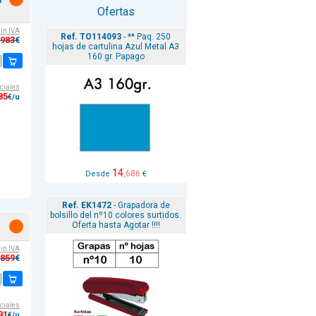
i
Ofertas
sin IVA
Ref. TO114093
- ** Paq. 250
,983
€
hojas de cartulina Azul Metal A3
160 gr. Papago
ciales
85
€/u
14
,686
Desde
€
Ref. EK1472
- Grapadora de
bolsillo del nº10 colores surtidos.
Oferta hasta Agotar !!!!
sin IVA
,859
€
ciales
91
€/u