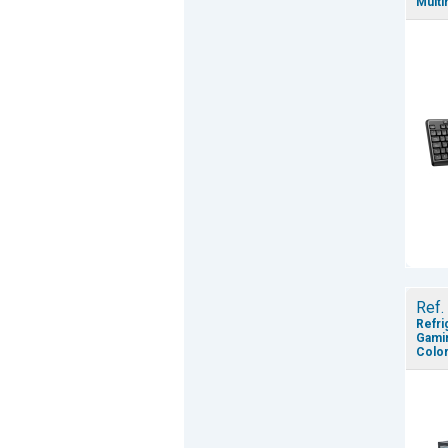
Multi
Ref.
Refri
Gamin
Color