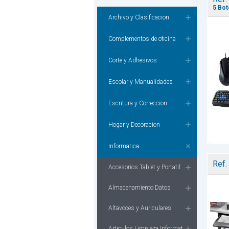
5 Bot
Archivo y Clasificacion
Complementos de oficina
Corte y Adhesivos
Escolar y Manualidades
Escritura y Correccion
Hogar y Decoracion
Informatica
Ref.
Accesorios Tablet y Portatil
Almacenamiento Datos
Altavoces y Auriculares
Articulos Limpieza Informat.