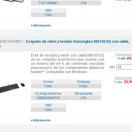
77511938047
21%
UMV
1 Uds.
+ Información
-
ESK75452ES
Conjunto de ratón y teclado Kensington KM100 EQ con cable,
.
Precio neto 
El kit de teclado y ratón con cable KM100 EQ
27
1 ud.
es un conjunto económico que cuenta con
un mínimo del 64 % de contenido reciclado
Uds.
posconsumo de los componentes plásticos
totales*. Compatible con Windows ...
Ofertas espe
23
,9
1 uds.
Envase
Embalaje
1 Uds.
5 Uds.
Cï¿½digo de Barras
IVA aplicable
5028252644747
21%
UMV
1 Uds.
+ Información