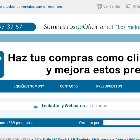
 a todas las ventajas que ofrecemos.
|
Ver Carrito
Mi C
¿QUIÉNES SOMOS?
CONTACTO
PRESUPUESTOS
Teclados y Webcams
>
Teclados
ando 369 productos
Ordenar por:
-