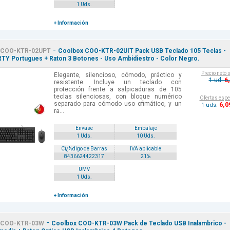
1 Uds.
+ Información
-
COO-KTR-02UPT
Coolbox COO-KTR-02UIT Pack USB Teclado 105 Teclas -
Y Portugues + Raton 3 Botones - Uso Ambidiestro - Color Negro.
Precio neto 
Elegante, silencioso, cómodo, práctico y
6
1 ud.
resistente. Incluye un teclado con
protección frente a salpicaduras de 105
teclas silenciosas, con bloque numérico
Ofertas espe
separado para cómodo uso ofimático, y un
6
,0
1 uds.
ra...
Envase
Embalaje
1 Uds.
10 Uds.
Cï¿½digo de Barras
IVA aplicable
8436624422317
21%
UMV
1 Uds.
+ Información
-
COO-KTR-03W
Coolbox COO-KTR-03W Pack de Teclado USB Inalambrico -