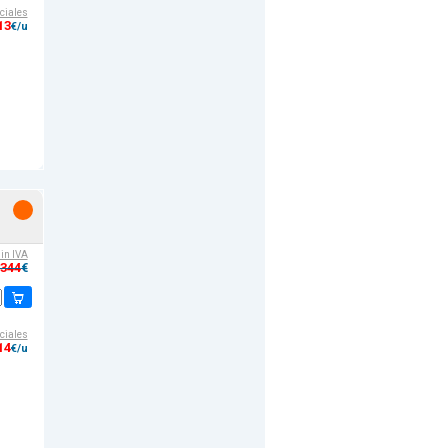
ciales
13
€/u
sin IVA
,344
€
ciales
14
€/u