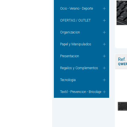
Ocio - Verano - Deporte
OFERTAS / OUTLET
Organizacion
Papel y Manipulados
Presentacion
Ref.
QWERT
Regalos y Complementos
Tecnologia
Textil - Prevencion - Bricolaje