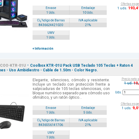
Ofertas espe
193
,4
1 uds.
Envase
Embalaje
1 Uds.
10 Uds.
Cï¿½digo de Barras
IVA aplicable
8436624421020
21%
UMV
1 Uds.
+ Información
-
COO-KTR-01U
Coolbox KTR-01U Pack USB Teclado 105 Teclas + Raton 4
es - Uso Ambidiestro - Cable de 1.50m - Color Negro.
Precio neto 
Elegante, silencioso, cómodo y resistente.
10
1 ud.
Incluye un teclado con protección frente a
salpicaduras de 105 teclas silenciosas, con
Uds.
bloque numérico separado para cómodo uso
ofimático, y un ratón óptico...
Ofertas espe
9
,0
1 uds.
Envase
Embalaje
1 Uds.
5 Uds.
Cï¿½digo de Barras
IVA aplicable
8436556141706
21%
UMV
1 Uds.