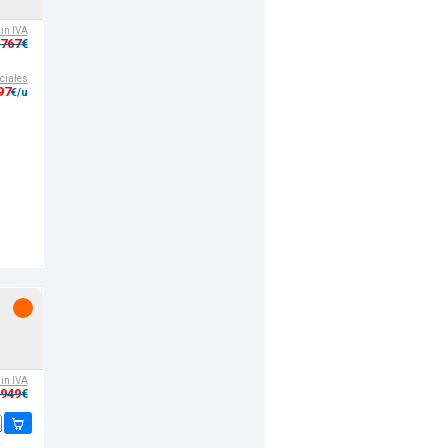
sin IVA
,767
€
ciales
97
€/u
sin IVA
,949
€