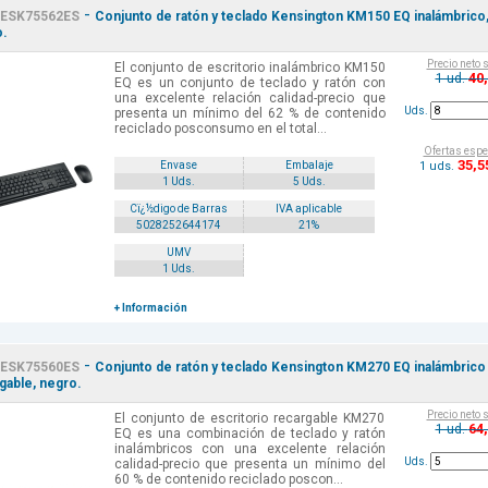
-
ESK75562ES
Conjunto de ratón y teclado Kensington KM150 EQ inalámbrico
.
Precio neto 
El conjunto de escritorio inalámbrico KM150
40
1 ud.
EQ es un conjunto de teclado y ratón con
una excelente relación calidad-precio que
Uds.
presenta un mínimo del 62 % de contenido
reciclado posconsumo en el total...
Ofertas espe
35
,5
1 uds.
Envase
Embalaje
1 Uds.
5 Uds.
Cï¿½digo de Barras
IVA aplicable
5028252644174
21%
UMV
1 Uds.
+ Información
-
ESK75560ES
Conjunto de ratón y teclado Kensington KM270 EQ inalámbrico
gable, negro.
Precio neto 
El conjunto de escritorio recargable KM270
64
1 ud.
EQ es una combinación de teclado y ratón
inalámbricos con una excelente relación
Uds.
calidad-precio que presenta un mínimo del
60 % de contenido reciclado poscon...