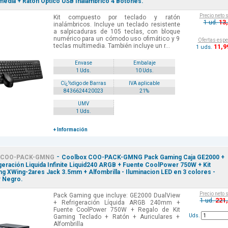
media + Raton Optico USB Inalambrico 4 Botones.
Precio neto 
Kit compuesto por teclado y ratón
13
1 ud.
inalámbricos. Incluye un teclado resistente
a salpicaduras de 105 teclas, con bloque
numérico para un cómodo uso ofimático y 9
Ofertas espe
teclas multimedia. También incluye un r...
11
,9
1 uds.
Envase
Embalaje
1 Uds.
10 Uds.
Cï¿½digo de Barras
IVA aplicable
8436624420023
21%
UMV
1 Uds.
+ Información
-
COO-PACK-GMNG
Coolbox COO-PACK-GMNG Pack Gaming Caja GE2000 +
geración Liquida Infinite Liquid240 ARGB + Fuente CoolPower 750W + Kit
g XWing-2ares Jack 3.5mm + Alfombrilla - Iluminacion LED en 3 colores -
 Negro.
Precio neto 
Pack Gaming que incluye: GE2000 DualView
221
1 ud.
+ Refrigeración Líquida ARGB 240mm +
Fuente CoolPower 750W + Regalo de Kit
Uds.
Gaming Teclado + Ratón + Auriculares +
Alfombrilla