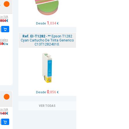
,
sin IVA
,804
€
1
,034
Desde
€
Ref. EI-T1282
- ** Epson T1282
Cyan Cartucho De Tinta Generico
ciales
58
€/u
C13T12824010.
0
,856
Desde
€
VER TODAS
sin IVA
,140
€