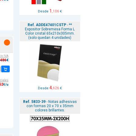
1
,106
Desde
€
Ref. ADDE47401CSTP
- **
Expositor Sobremesa Forma L
Color cristal 65x210x305mm.
(solo quedan 4 unidades)
sin IVA
,486
€
ciales
52
€/u
4
,626
Desde
€
Ref. 5833-39
- Notas adhesivas
con formas 20 x 70 x 35mm
colores brillantes.