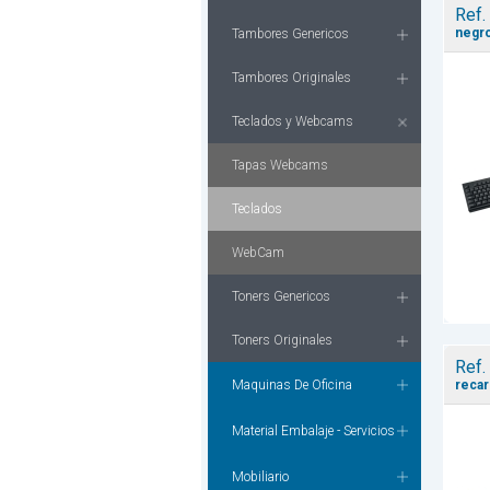
Ref.
negro
Tambores Genericos
Tambores Originales
Teclados y Webcams
Tapas Webcams
Teclados
WebCam
Toners Genericos
Toners Originales
Ref.
Maquinas De Oficina
recar
Material Embalaje - Servicios
Mobiliario