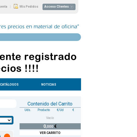
|
uenta
Mis Pedidos
Acceso Clientes
CATÁLOGOS
NOTICIAS
Contenido del Carrito
Uds.
Producto
€/Ud
€
Vacío
0
€
,000
VER CARRITO