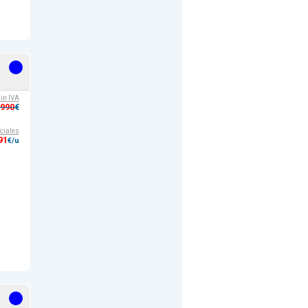
sin IVA
,990
€
ciales
91
€/u