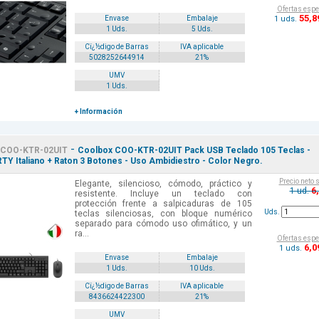
Ofertas espe
55
,8
1 uds.
Envase
Embalaje
1 Uds.
5 Uds.
Cï¿½digo de Barras
IVA aplicable
5028252644914
21%
UMV
1 Uds.
+ Información
-
COO-KTR-02UIT
Coolbox COO-KTR-02UIT Pack USB Teclado 105 Teclas -
Y Italiano + Raton 3 Botones - Uso Ambidiestro - Color Negro.
Precio neto 
Elegante, silencioso, cómodo, práctico y
6
1 ud.
resistente. Incluye un teclado con
protección frente a salpicaduras de 105
Uds.
teclas silenciosas, con bloque numérico
separado para cómodo uso ofimático, y un
ra...
Ofertas espe
6
,0
1 uds.
Envase
Embalaje
1 Uds.
10 Uds.
Cï¿½digo de Barras
IVA aplicable
8436624422300
21%
UMV