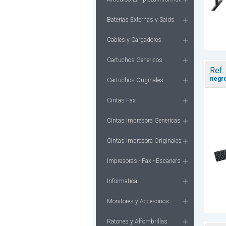
Baterias Externas y Saids
Cables y Cargadores
Cartuchos Genericos
Ref.
negro
Cartuchos Originales
Cintas Fax
Cintas Impresora Genericas
Cintas Impresora Originales
Impresoras - Fax - Escaners
Informatica
Monitores y Accesorios
Ratones y Alfombrillas