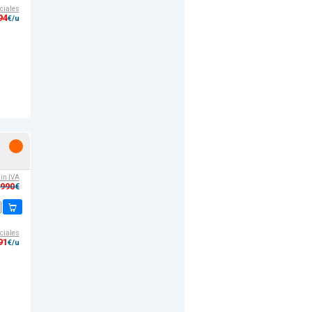
ciales
94
€/u
sin IVA
,990
€
ciales
91
€/u