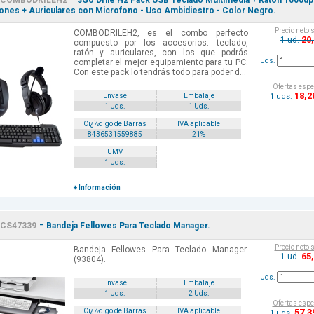
COMBODRILEH2
3Go Drile H2 Pack USB Teclado Multimedia + Raton 1000dp
ones + Auriculares con Microfono - Uso Ambidiestro - Color Negro.
Precio neto 
COMBODRILEH2, es el combo perfecto
20
1 ud.
compuesto por los accesorios: teclado,
ratón y auriculares, con los que podrás
Uds.
completar el mejor equipamiento para tu PC.
Con este pack lo tendrás todo para poder d...
Ofertas espe
18
,2
1 uds.
Envase
Embalaje
1 Uds.
1 Uds.
Cï¿½digo de Barras
IVA aplicable
8436531559885
21%
UMV
1 Uds.
+ Información
-
CS47339
Bandeja Fellowes Para Teclado Manager.
Precio neto 
Bandeja Fellowes Para Teclado Manager.
65
1 ud.
(93804).
Uds.
Envase
Embalaje
1 Uds.
2 Uds.
Ofertas espe
57
,3
Cï¿½digo de Barras
IVA aplicable
1 uds.