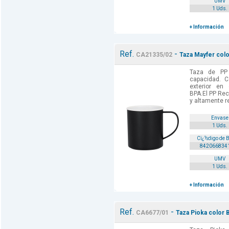
UMV
1 Uds.
+ Información
Ref.
-
CA21335/02
Taza Mayfer col
Taza de PP
capacidad. C
exterior en 
BPA.El PP Rec
y altamente re
Envase
1 Uds.
Cï¿½digo de 
842066834
UMV
1 Uds.
+ Información
Ref.
-
CA6677/01
Taza Pioka color 