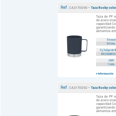
Ref.
-
CA21703/06
Taza Rosby color
Taza de PP r
de acero inox
capacidad.Co
garantizand
alimentos ent
Envase
50 Uds.
Cï¿½digo de 
842066835
UMV
1 Uds.
+ Información
Ref.
-
CA21703/02
Taza Rosby colo
Taza de PP r
de acero inox
capacidad.Co
garantizand
alimentos ent