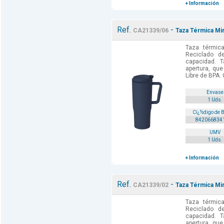
+ Información
Ref.
-
CA21339/06
Taza Térmica Mir
Taza térmica
Reciclado d
capacidad. T
apertura, que 
Libre de BPA. 
Envase
1 Uds.
Cï¿½digo de 
842066834
UMV
1 Uds.
+ Información
Ref.
-
CA21339/02
Taza Térmica Mi
Taza térmica
Reciclado d
capacidad. T
apertura, que 