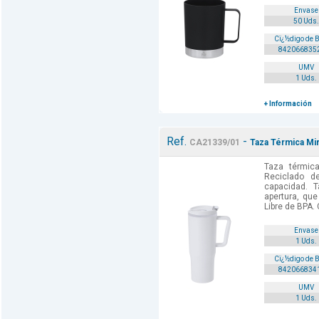
Envase
50 Uds.
Cï¿½digo de 
842066835
UMV
1 Uds.
+ Información
Ref.
-
CA21339/01
Taza Térmica Mir
Taza térmica
Reciclado d
capacidad. T
apertura, que 
Libre de BPA. 
Envase
1 Uds.
Cï¿½digo de 
842066834
UMV
1 Uds.