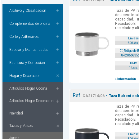
CA21714/01
Taza Blakent col
Archivo y Clasificacion
Taza de PP r
de acero inox
capacidad. I
Complementos de oficina
Reciclado.El
reciclado y al
Corte y Adhesivos
Envase
50 Uds.
Escolar y Manualidades
Cï¿½digo de 
842066835
Escritura y Correccion
UMV
1 Uds.
Hogar y Decoracion
+ Información
Articulos Hogar Cocina
Ref.
-
CA21714/06
Taza Blakent col
Articulos Hogar Decoracion
Taza de PP r
de acero inox
Navidad
capacidad. I
Reciclado.El
reciclado y al
Tazas y Vasos
Envase
Jarras
50 Uds.