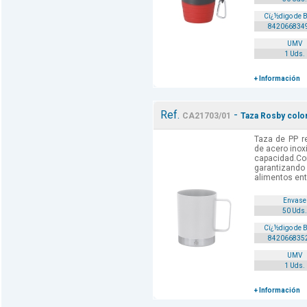
Cï¿½digo de 
842066834
UMV
1 Uds.
+ Información
Ref.
-
CA21703/01
Taza Rosby color
Taza de PP r
de acero inox
capacidad.Co
garantizand
alimentos ent
Envase
50 Uds.
Cï¿½digo de 
842066835
UMV
1 Uds.
+ Información