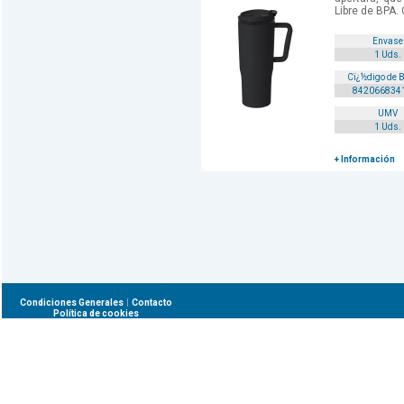
Libre de BPA. 
Envase
1 Uds.
Cï¿½digo de 
842066834
UMV
1 Uds.
+ Información
|
Condiciones Generales
Contacto
Política de cookies