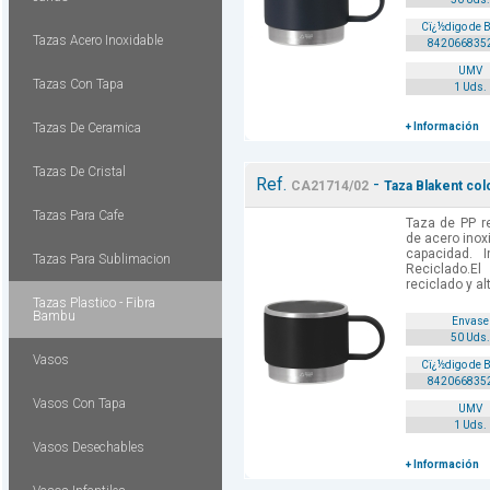
Cï¿½digo de 
Tazas Acero Inoxidable
842066835
UMV
Tazas Con Tapa
1 Uds.
Tazas De Ceramica
+ Información
Tazas De Cristal
Ref.
-
CA21714/02
Taza Blakent col
Tazas Para Cafe
Taza de PP r
de acero inox
capacidad. I
Tazas Para Sublimacion
Reciclado.El
reciclado y al
Tazas Plastico - Fibra
Bambu
Envase
50 Uds.
Vasos
Cï¿½digo de 
842066835
Vasos Con Tapa
UMV
1 Uds.
Vasos Desechables
+ Información