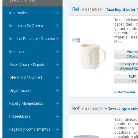
Vasos Infantiles
Ref.
-
CA1160/13
Taza Esprit color N
Informatica
Taza fabrica
capacidad. C
Maquinas De Oficina
garantizand
alimentos 
material usa
Material Embalaje - Servicios
Medi...
Mobiliario
Envase
30 Uds.
Ocio - Verano - Deporte
Cï¿½digo de 
842066828
UMV
OFERTAS / OUTLET
1 Uds.
Organizacion
+ Información
Papel y Manipulados
Ref.
-
CA21338/01
Taza Jurgen colo
Presentacion
Taza fabricad
corcho natur
Distinguid
Regalos y Complementos
cuadrada. El
reciclado y al