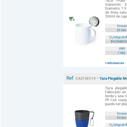
Taza Pioka
impresión: 
Diametro: 7.9 
de línea nat
350ml de capa
Envase
25 Uds.
Cï¿½digo de 
842066826
UMV
1 Uds.
+ Información
Ref.
-
CA21567/19
Taza Plegable Mi
Taza plegab
Fabricado en
borde y asa r
PP. Con cuer
puede ser ple
Envase
50 Uds.
Cï¿½digo de 