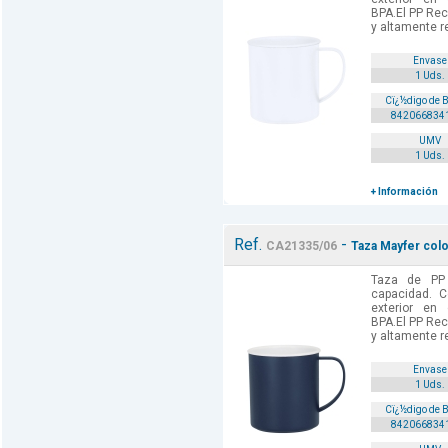
BPA.El PP Rec
y altamente re
Envase
1 Uds.
Cï¿½digo de 
842066834
UMV
1 Uds.
+ Información
Ref.
-
CA21335/06
Taza Mayfer colo
Taza de PP
capacidad. C
exterior en 
BPA.El PP Rec
y altamente re
Envase
1 Uds.
Cï¿½digo de 
842066834