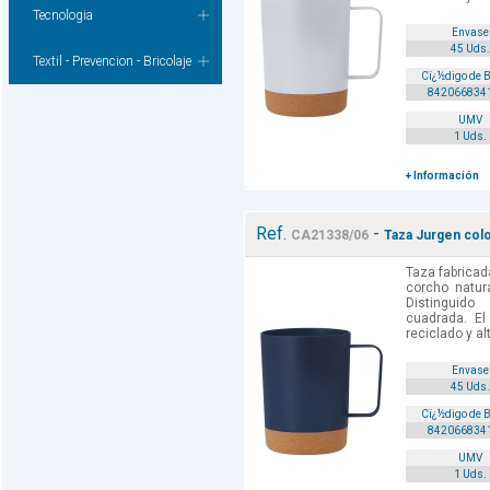
Tecnologia
Envase
45 Uds.
Textil - Prevencion - Bricolaje
Cï¿½digo de 
842066834
UMV
1 Uds.
+ Información
Ref.
-
CA21338/06
Taza Jurgen colo
Taza fabricad
corcho natur
Distinguid
cuadrada. El
reciclado y al
Envase
45 Uds.
Cï¿½digo de 
842066834
UMV
1 Uds.