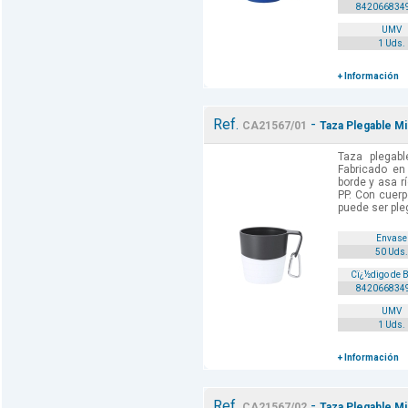
842066834
UMV
1 Uds.
+ Información
Ref.
-
CA21567/01
Taza Plegable Mi
Taza plegab
Fabricado en
borde y asa r
PP. Con cuer
puede ser ple
Envase
50 Uds.
Cï¿½digo de 
842066834
UMV
1 Uds.
+ Información
Ref.
-
CA21567/02
Taza Plegable Mi