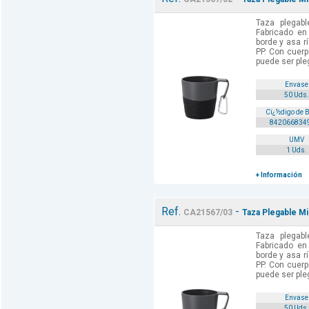
Taza plegab
Fabricado en
borde y asa r
PP. Con cuer
puede ser ple
Envase
50 Uds.
Cï¿½digo de 
842066834
UMV
1 Uds.
+ Información
Ref.
-
CA21567/03
Taza Plegable Mi
Taza plegab
Fabricado en
borde y asa r
PP. Con cuer
puede ser ple
Envase
50 Uds.