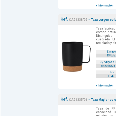
+ Información
Ref.
-
CA21338/02
Taza Jurgen col
Taza fabricad
corcho natur
Distinguid
cuadrada. El
reciclado y al
Envase
45 Uds.
Cï¿½digo de 
842066834
UMV
1 Uds.
+ Información
Ref.
-
CA21335/01
Taza Mayfer colo
Taza de PP
capacidad. C
exterior en 