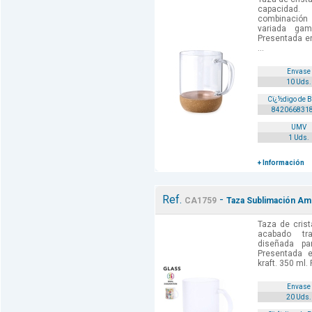
capacidad.
combinación
variada gam
Presentada en
...
Envase
10 Uds.
Cï¿½digo de 
842066831
UMV
1 Uds.
+ Información
Ref.
-
CA1759
Taza Sublimación Ami
Taza de cris
acabado tr
diseñada pa
Presentada e
kraft. 350 ml.
Envase
20 Uds.