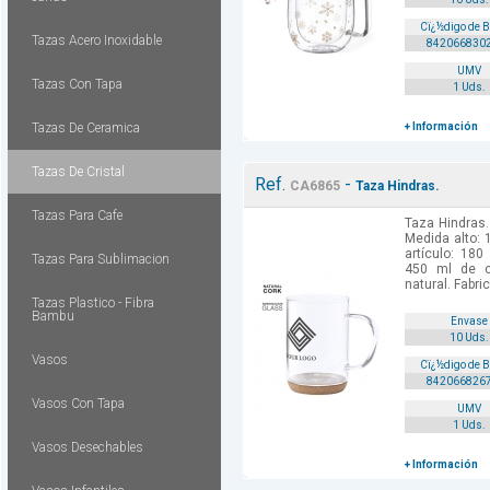
Cï¿½digo de 
Tazas Acero Inoxidable
842066830
UMV
Tazas Con Tapa
1 Uds.
Tazas De Ceramica
+ Información
Tazas De Cristal
Ref.
-
CA6865
Taza Hindras.
Tazas Para Cafe
Taza Hindras.
Medida alto: 
artículo: 180
Tazas Para Sublimacion
450 ml de c
natural. Fabric
Tazas Plastico - Fibra
Bambu
Envase
10 Uds.
Vasos
Cï¿½digo de 
842066826
Vasos Con Tapa
UMV
1 Uds.
Vasos Desechables
+ Información