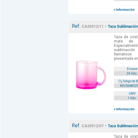
+ Información
Ref.
-
CA20512/11
Taza Sublimación
Taza de crist
mate de 
Especialm
sublimación
llamativos
presentada en 
Envase
24 Uds.
Cï¿½digo de 
842066832
UMV
1 Uds.
+ Información
Ref.
-
CA20512/07
Taza Sublimación
Taza de crist