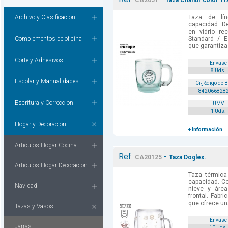
CA2651
Taza Chantir color T
Archivo y Clasificacion
Taza de lí
capacidad. D
en vidrio re
Complementos de oficina
Standard / E
que garantiza 
Corte y Adhesivos
Envase
8 Uds.
Escolar y Manualidades
Cï¿½digo de 
842066828
Escritura y Correccion
UMV
1 Uds.
Hogar y Decoracion
+ Información
Articulos Hogar Cocina
Ref.
-
CA20125
Taza Doglex.
Articulos Hogar Decoracion
Taza térmica
capacidad. Co
Navidad
nieve y áre
frontal. Fabri
que ofrece una
Tazas y Vasos
Envase
Jarras
10 Uds.