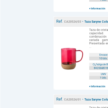
+ Información
Ref.
-
CA20524/03
Taza Saryne Colo
Taza de crista
capacidad.
combinación
variada gam
Presentada en
...
Envase
10 Uds.
Cï¿½digo de 
842066831
UMV
1 Uds.
+ Información
Ref.
-
CA20524/01
Taza Saryne Col
Taza de crista