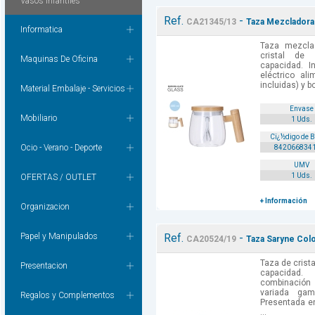
Vasos Infantiles
Ref.
-
CA21345/13
Taza Mezcladora 
Informatica
Taza mezclad
cristal de
Maquinas De Oficina
capacidad. I
eléctrico al
incluidas) y bo
Material Embalaje - Servicios
Envase
Mobiliario
1 Uds.
Cï¿½digo de 
Ocio - Verano - Deporte
842066834
UMV
1 Uds.
OFERTAS / OUTLET
+ Información
Organizacion
Papel y Manipulados
Ref.
-
CA20524/19
Taza Saryne Colo
Taza de crista
Presentacion
capacidad.
combinación
variada gam
Regalos y Complementos
Presentada en
...