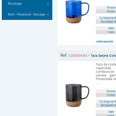
Tecnologia
Envase
10 Uds.
Textil - Prevencion - Bricolaje
Cï¿½digo de 
842066831
UMV
1 Uds.
+ Información
Ref.
-
CA20524/02
Taza Saryne Col
Taza de crista
capacidad.
combinación
variada gam
Presentada en
...
Envase
10 Uds.
Cï¿½digo de 
842066831
UMV
1 Uds.