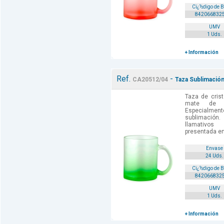
Cï¿½digo de 
842066832
UMV
1 Uds.
+ Información
Ref.
-
CA20512/04
Taza Sublimació
Taza de crist
mate de 
Especialm
sublimación
llamativos
presentada en 
Envase
24 Uds.
Cï¿½digo de 
842066832
UMV
1 Uds.
+ Información