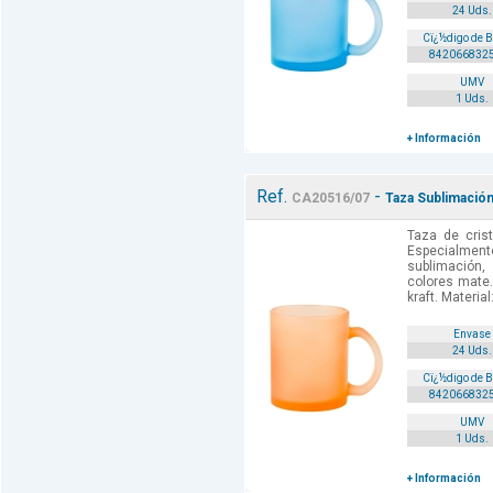
24 Uds.
Cï¿½digo de 
842066832
UMV
1 Uds.
+ Información
Ref.
-
CA20516/07
Taza Sublimación
Taza de cris
Especialmen
sublimación
colores mate.
kraft. Material
Envase
24 Uds.
Cï¿½digo de 
842066832
UMV
1 Uds.
+ Información