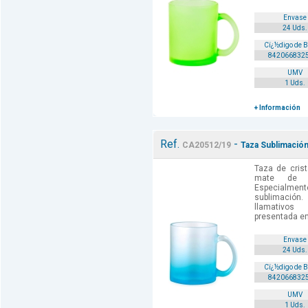
Envase
24 Uds.
Cï¿½digo de 
842066832
UMV
1 Uds.
+ Información
Ref.
-
CA20512/19
Taza Sublimación
Taza de crist
mate de 
Especialm
sublimación
llamativos
presentada en 
Envase
24 Uds.
Cï¿½digo de 
842066832
UMV
1 Uds.