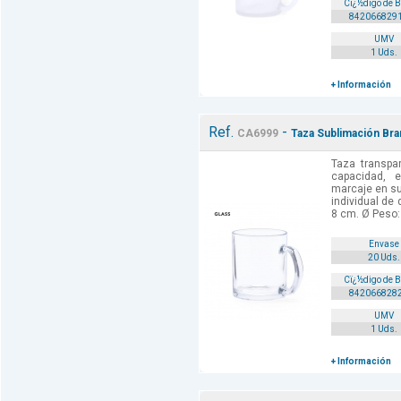
Cï¿½digo de 
842066829
UMV
1 Uds.
+ Información
Ref.
-
CA6999
Taza Sublimación Bra
Taza transpa
capacidad, 
marcaje en su
individual de 
8 cm. Ø Peso: 
Envase
20 Uds.
Cï¿½digo de 
842066828
UMV
1 Uds.
+ Información