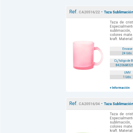
Ref.
-
CA20516/22
Taza Sublimació
Taza de cris
Especialmen
sublimación
colores mate.
kraft. Material
Envase
24 Uds.
Cï¿½digo de 
842066832
UMV
1 Uds.
+ Información
Ref.
-
CA20516/04
Taza Sublimación
Taza de cris
Especialmen
sublimación
colores mate.
kraft. Material