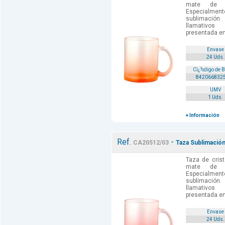
mate de 
Especialm
sublimación
llamativos
presentada en 
Envase
24 Uds.
Cï¿½digo de 
842066832
UMV
1 Uds.
+ Información
Ref.
-
CA20512/03
Taza Sublimación
Taza de crist
mate de 
Especialm
sublimación
llamativos
presentada en 
Envase
24 Uds.