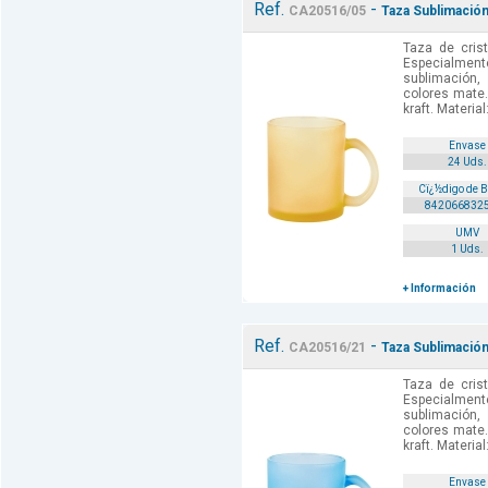
Ref.
-
CA20516/05
Taza Sublimación
Taza de cris
Especialmen
sublimación
colores mate.
kraft. Material
Envase
24 Uds.
Cï¿½digo de 
842066832
UMV
1 Uds.
+ Información
Ref.
-
CA20516/21
Taza Sublimación
Taza de cris
Especialmen
sublimación
colores mate.
kraft. Material
Envase