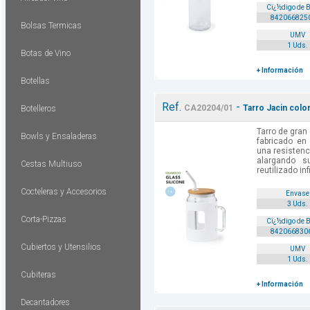
Cï¿½digo de 
842066825
Bolsas Termicas
UMV
1 Uds.
Botas de Vino
+ Información
Botellas
Ref.
-
CA20204/01
Tarro Jacin colo
Botelleros
Tarro de gran
Bowls y Ensaladeras
fabricado en 
una resistenc
alargando s
Cestas Multiuso
reutilizado inf
Cocteleras y Accesorios
Envase
3 Uds.
Corta-Pizzas
Cï¿½digo de 
842066830
Cubiertos y Utensilios
UMV
1 Uds.
Cubiteras
+ Información
Decantadores