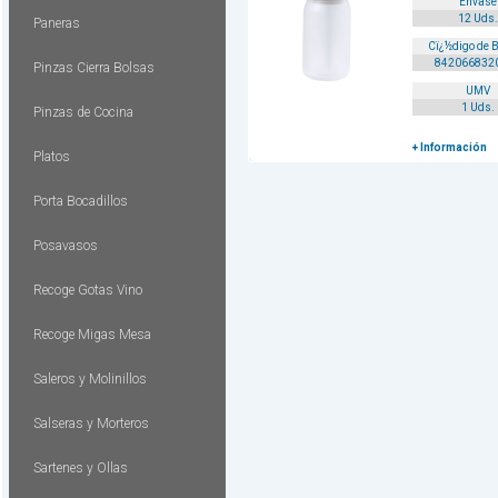
Envase
12 Uds.
Paneras
Cï¿½digo de 
842066832
Pinzas Cierra Bolsas
UMV
1 Uds.
Pinzas de Cocina
+ Información
Platos
Porta Bocadillos
Posavasos
Recoge Gotas Vino
Recoge Migas Mesa
Saleros y Molinillos
Salseras y Morteros
Sartenes y Ollas