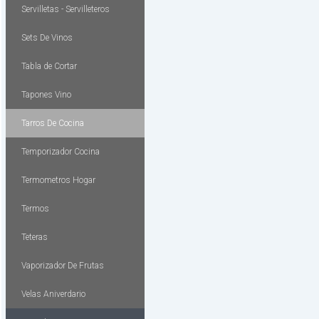
Servilletas - Servilleteros
Sets De Vinos
Tabla de Cortar
Tapones Vino
Tarros De Cocina
Temporizador Cocina
Termometros Hogar
Termos
Teteras
Vaporizador De Frutas
Velas Aniverdario