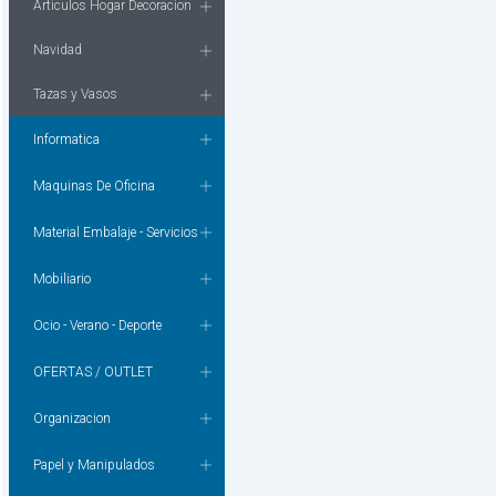
Articulos Hogar Decoracion
Navidad
Tazas y Vasos
Informatica
Maquinas De Oficina
Material Embalaje - Servicios
Mobiliario
Ocio - Verano - Deporte
OFERTAS / OUTLET
Organizacion
Papel y Manipulados