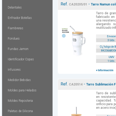
Ref.
-
CA20205/01
Tarro Namun col
Delantales
Tarro de gran
fabricado en 
Enfriador Botellas
una resistenc
alargando s
reutilizado in
Fiambreras
Envase
Fondues
3 Uds.
Cï¿½digo de 
Fundas Jamon
842066830
UMV
Identificador Copas
1 Uds.
Infusores
+ Información
Medidor Bebidas
Ref.
-
CA20514
Tarro Sublimación F
Moldes para Helados
Tarro de sub
en resistent
capacidad. 
Moldes Reposteria
orificio para p
en acero inox)
Paletas de Silicona