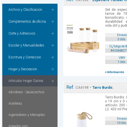
CA1242
Especiero Tumber co
Archivo y Clasificacion
Set de especi
tarros de 70
borosilicato,
Complementos de oficina
durabilidad 
vida útil y pud
Corte y Adhesivos
Envase
5 Uds.
Escolar y Manualidades
Cï¿½digo de 
842066827
Escritura y Correccion
UMV
1 Uds.
Hogar y Decoracion
+ Información
Articulos Hogar Cocina
Ref.
-
CA6198
Tarro Burdis.
Abridores - Sacacorchos
Tarro Burdis.
x 19 cm x 0 
Aceiteras
artículo: 200 
L2. 420 ml Pre
Agarradores y Manoplas
Envase
10 Uds.
Aireador vino