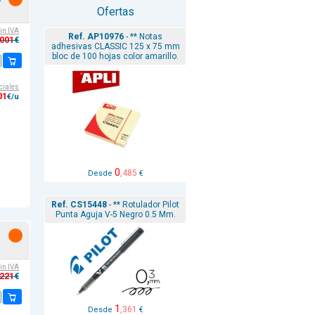
0
Ofertas
sin IVA
Ref. AP10976
- ** Notas
,001
€
adhesivas CLASSIC 125 x 75 mm
bloc de 100 hojas color amarillo.
ciales
01
€/u
0
,485
Desde
€
Ref. CS15448
- ** Rotulador Pilot
Punta Aguja V-5 Negro 0.5 Mm.
sin IVA
,221
€
1
,361
Desde
€