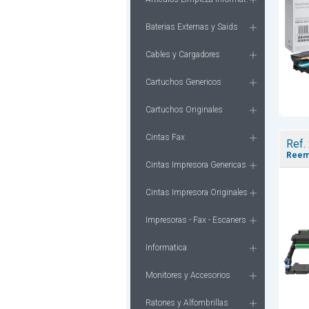
Baterias Externas y Saids
Cables y Cargadores
Cartuchos Genericos
Cartuchos Originales
Cintas Fax
Ref.
Reemp
Cintas Impresora Genericas
Cintas Impresora Originales
Impresoras - Fax - Escaners
Informatica
Monitores y Accesorios
Ratones y Alfombrillas