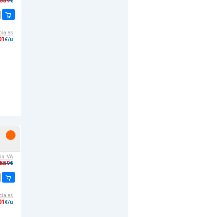
,559
€
ciales
01
€/u
sin IVA
,559
€
ciales
01
€/u