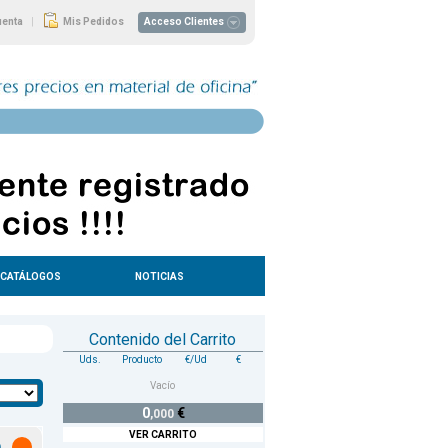
|
uenta
Mis Pedidos
Acceso Clientes
CATÁLOGOS
NOTICIAS
Contenido del Carrito
Uds.
Producto
€/Ud
€
Vacío
0
€
,000
VER CARRITO