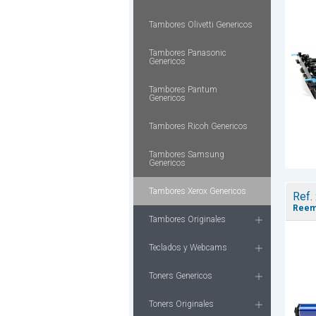
Tambores Olivetti Genericos
Tambores Panasonic
Genericos
Tambores Pantum
Genericos
Tambores Ricoh Genericos
Tambores Samsung
Genericos
Tambores Xerox Genericos
Ref.
Reemp
Tambores Originales
Teclados y Webcams
Toners Genericos
Toners Originales