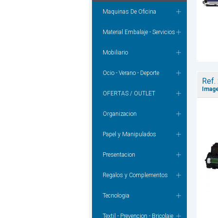
Maquinas De Oficina
Material Embalaje - Servicios
Mobiliario
Ocio - Verano - Deporte
Ref.
Image
OFERTAS / OUTLET
Organizacion
Papel y Manipulados
Presentacion
Regalos y Complementos
Tecnologia
Textil - Prevencion - Bricolaje