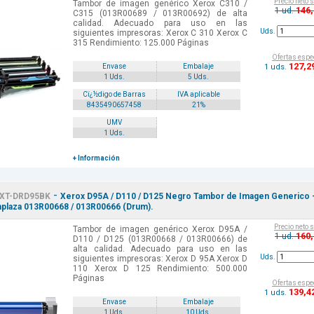
Precio neto 
Tambor de imagen genérico Xerox C310 /
146
1 ud.
C315 (013R00689 / 013R00692) de alta
calidad. Adecuado para uso en las
Uds.
siguientes impresoras: Xerox C 310 Xerox C
315 Rendimiento: 125.000 Páginas
Ofertas espe
127
,2
1 uds.
Envase
Embalaje
1 Uds.
5 Uds.
Cï¿½digo de Barras
IVA aplicable
8435490657458
21%
UMV
1 Uds.
+ Información
-
XT-DRD95BK
Xerox D95A / D110 / D125 Negro Tambor de Imagen Generico 
laza 013R00668 / 013R00666 (Drum).
Precio neto 
Tambor de imagen genérico Xerox D95A /
160
1 ud.
D110 / D125 (013R00668 / 013R00666) de
alta calidad. Adecuado para uso en las
Uds.
siguientes impresoras: Xerox D 95A Xerox D
110 Xerox D 125 Rendimiento: 500.000
Páginas
Ofertas espe
139
,4
1 uds.
Envase
Embalaje
1 Uds.
10 Uds.