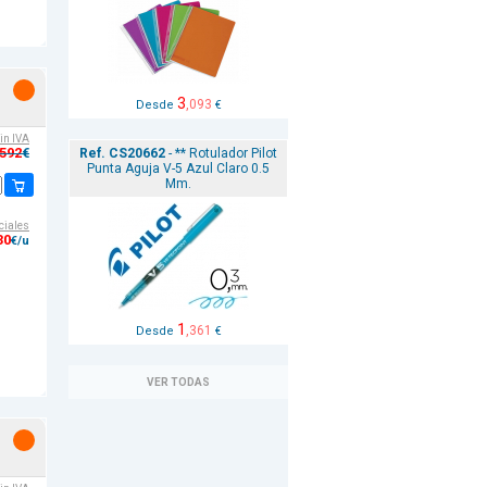
3
,093
Desde
€
sin IVA
,592
Ref. CS20662
- ** Rotulador Pilot
€
Punta Aguja V-5 Azul Claro 0.5
Mm.
ciales
30
€/u
1
,361
Desde
€
VER TODAS