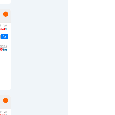
sin IVA
,374
€
ciales
55
€/u
sin IVA