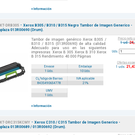
+ Información
-
XT-DRB305
Xerox B305 / B310 / B315 Negro Tambor de Imagen Generico -
laza 013R00690 (Drum).
Precio neto 
Tambor de imagen genérico Xerox B305 /
24
1 ud.
B310 / B315 (013R00690) de alta calidad.
Adecuado para uso en las siguientes
Uds.
impresoras: Xerox B 305 Xerox B 310 Xerox
B 315 Rendimiento: 40.000 Páginas
Ofertas espe
21
,4
1 uds.
Envase
Embalaje
1 Uds.
10 Uds.
Cï¿½digo de Barras
IVA aplicable
8435490654778
21%
UMV
1 Uds.
+ Información
-
XT-DRC315KCMY
Xerox C310 / C315 Tambor de Imagen Generico -
laza 013R00689 / 013R00692 (Drum).