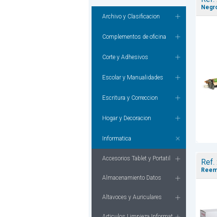
Negro
Archivo y Clasificacion
Complementos de oficina
Corte y Adhesivos
Escolar y Manualidades
Escritura y Correccion
Hogar y Decoracion
Informatica
Accesorios Tablet y Portatil
Ref.
Reemp
Almacenamiento Datos
Altavoces y Auriculares
Articulos Limpieza Informat.