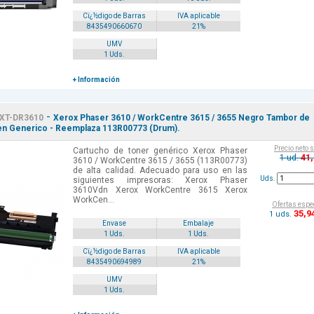
Cï¿½digo de Barras
IVA aplicable
8435490660670
21%
UMV
1 Uds.
+ Información
-
XT-DR3610
Xerox Phaser 3610 / WorkCentre 3615 / 3655 Negro Tambor de
n Generico - Reemplaza 113R00773 (Drum).
Precio neto 
Cartucho de toner genérico Xerox Phaser
41
1 ud.
3610 / WorkCentre 3615 / 3655 (113R00773)
de alta calidad. Adecuado para uso en las
Uds.
siguientes impresoras: Xerox Phaser
3610Vdn Xerox WorkCentre 3615 Xerox
WorkCen...
Ofertas espe
35
,9
1 uds.
Envase
Embalaje
1 Uds.
1 Uds.
Cï¿½digo de Barras
IVA aplicable
8435490694989
21%
UMV
1 Uds.