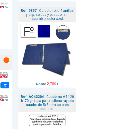
ciales
92
€/u
Ref. 9357
- Carpeta folio 4 anillas
y clip, solapa y pasador sin
recambio, color azul.
sin IVA
,075
€
2
,750
Desde
€
ciales
Ref. AC43204
- Cuaderno A4 120
23
€/u
h. 70 gr. tapa polipropileno rayado
cuadro de 5x5 mm colores
surtidos.