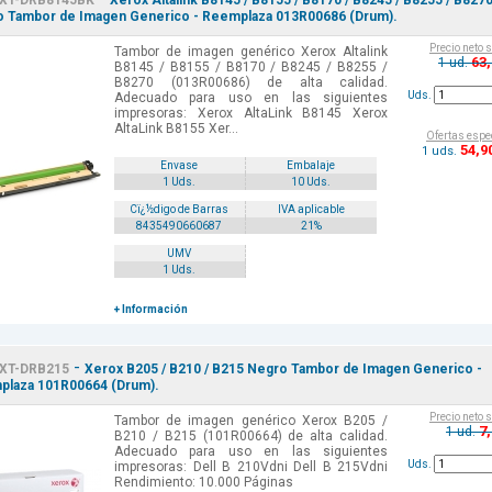
XT-DRB8145BK
Xerox Altalink B8145 / B8155 / B8170 / B8245 / B8255 / B827
 Tambor de Imagen Generico - Reemplaza 013R00686 (Drum).
Precio neto 
Tambor de imagen genérico Xerox Altalink
63
1 ud.
B8145 / B8155 / B8170 / B8245 / B8255 /
B8270 (013R00686) de alta calidad.
Uds.
Adecuado para uso en las siguientes
impresoras: Xerox AltaLink B8145 Xerox
AltaLink B8155 Xer...
Ofertas espe
54
,9
1 uds.
Envase
Embalaje
1 Uds.
10 Uds.
Cï¿½digo de Barras
IVA aplicable
8435490660687
21%
UMV
1 Uds.
+ Información
-
XT-DRB215
Xerox B205 / B210 / B215 Negro Tambor de Imagen Generico -
laza 101R00664 (Drum).
Precio neto 
Tambor de imagen genérico Xerox B205 /
7
1 ud.
B210 / B215 (101R00664) de alta calidad.
Adecuado para uso en las siguientes
Uds.
impresoras: Dell B 210Vdni Dell B 215Vdni
Rendimiento: 10.000 Páginas