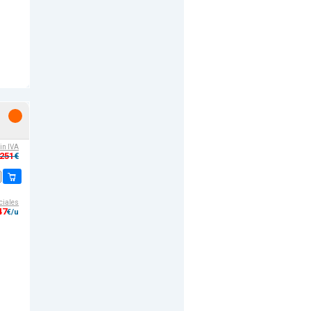
sin IVA
,251
€
ciales
47
€/u