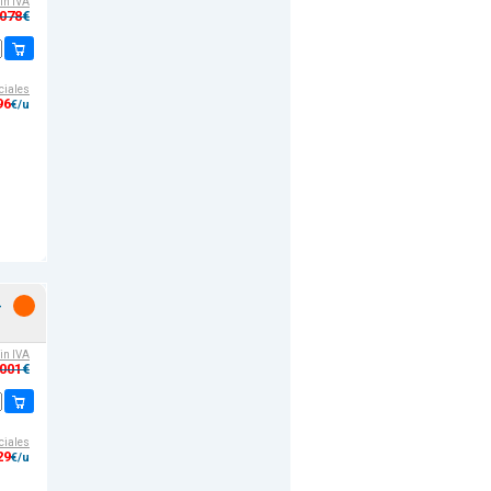
sin IVA
,078
€
ciales
96
€/u
-
sin IVA
,001
€
ciales
29
€/u