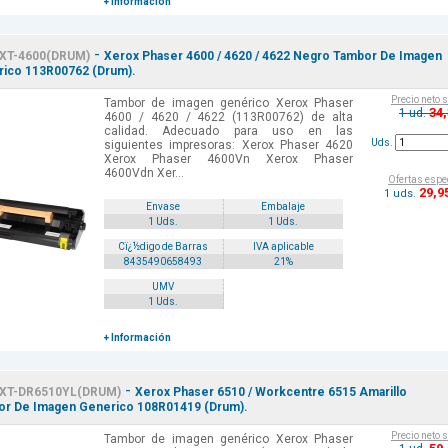
+ Información
-
XT-4600(DRUM)
Xerox Phaser 4600 / 4620 / 4622 Negro Tambor De Imagen
ico 113R00762 (Drum).
Precio neto 
Tambor de imagen genérico Xerox Phaser
34
1 ud.
4600 / 4620 / 4622 (113R00762) de alta
calidad. Adecuado para uso en las
Uds.
siguientes impresoras: Xerox Phaser 4620
Xerox Phaser 4600Vn Xerox Phaser
4600Vdn Xer...
Ofertas espe
29
,9
1 uds.
Envase
Embalaje
1 Uds.
1 Uds.
Cï¿½digo de Barras
IVA aplicable
8435490658493
21%
UMV
1 Uds.
+ Información
-
XT-DR6510YL(DRUM)
Xerox Phaser 6510 / Workcentre 6515 Amarillo
r De Imagen Generico 108R01419 (Drum).
Precio neto 
Tambor de imagen genérico Xerox Phaser