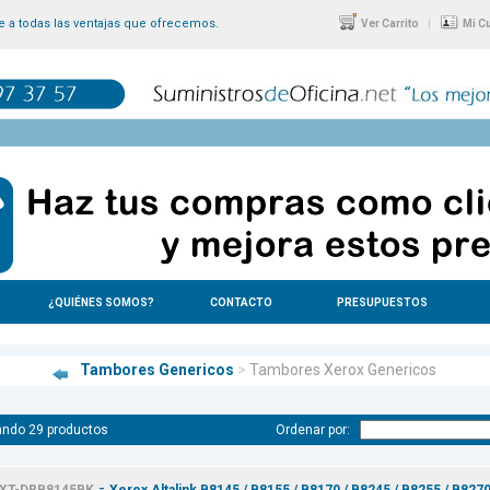
 a todas las ventajas que ofrecemos.
|
Ver Carrito
Mi C
¿QUIÉNES SOMOS?
CONTACTO
PRESUPUESTOS
Tambores Genericos
>
Tambores Xerox Genericos
ando 29 productos
Ordenar por:
-