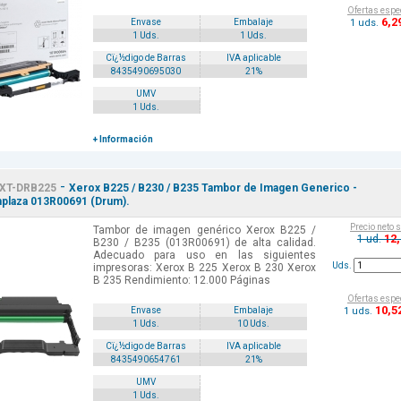
Ofertas espe
6
,2
1 uds.
Envase
Embalaje
1 Uds.
1 Uds.
Cï¿½digo de Barras
IVA aplicable
8435490695030
21%
UMV
1 Uds.
+ Información
-
XT-DRB225
Xerox B225 / B230 / B235 Tambor de Imagen Generico -
laza 013R00691 (Drum).
Precio neto 
Tambor de imagen genérico Xerox B225 /
12
1 ud.
B230 / B235 (013R00691) de alta calidad.
Adecuado para uso en las siguientes
Uds.
impresoras: Xerox B 225 Xerox B 230 Xerox
B 235 Rendimiento: 12.000 Páginas
Ofertas espe
10
,5
1 uds.
Envase
Embalaje
1 Uds.
10 Uds.
Cï¿½digo de Barras
IVA aplicable
8435490654761
21%
UMV
1 Uds.