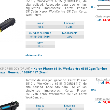
59
1 ud.
6510 / WorkCentre 6515 (108R01419) de
alta calidad. Adecuado para uso en las
Uds.
siguientes impresoras: Xerox Phaser
6510Vdn Xerox WorkCentre 6515Vn Xerox
WorkCentre ...
Ofertas espe
51
,9
1 uds.
Envase
Embalaje
1 Uds.
1 Uds.
Cï¿½digo de Barras
IVA aplicable
8435490619616
21%
UMV
1 Uds.
+ Información
-
XT-DR6510CY(DRUM)
Xerox Phaser 6510 / Workcentre 6515 Cyan Tambor
agen Generico 108R01417 (Drum).
Precio neto 
Tambor de imagen genérico Xerox Phaser
59
1 ud.
6510 / WorkCentre 6515 (108R01417) de
alta calidad. Adecuado para uso en las
Uds.
siguientes impresoras: Xerox Phaser
6510Vdn Xerox WorkCentre 6515Vn Xerox
WorkCentre ...
Ofertas espe
51
,9
1 uds.
Envase
Embalaje
1 Uds.
1 Uds.