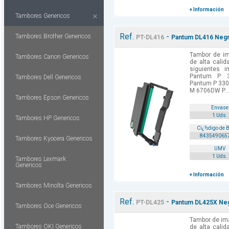
+ Información
Tambores Genericos
Ref.
-
Tambores Brother Genericos
PT-DL416
Pantum DL416 Negr
Tambor de i
Tambores Canon Genericos
de alta cali
siguientes 
Pantum P 
Tambores Dell Genericos
Pantum P 33
M 6706DW P...
Tambores Epson Genericos
Envase
1 Uds.
Tambores HP Genericos
Cï¿½digo de 
843549065
Tambores Kyocera Genericos
UMV
1 Uds.
Tambores Lexmark
Genericos
+ Información
Tambores Minolta Genericos
Ref.
-
PT-DL425
Pantum DL425X Neg
Tambores Oce Genericos
Tambor de im
Tambores OKI Genericos
de alta cali