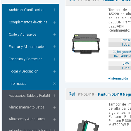
PT-DLA5220
Pantum DL-A522
Archivo y Clasificacion
Tambor de i
A5220 de alt
en las sigui
Complementos de oficina
5200DN Pan
5220ADN
Rendimiento: 3
Corte y Adhesivos
Envase
1 Uds.
Escolar y Manualidades
Cï¿½digo de 
843549065
Escritura y Correccion
UMV
1 Uds.
Hogar y Decoracion
+ Información
Informatica
Ref.
-
PT-DL410
Pantum DL410 Negr
Accesorios Tablet y Portatil
Tambor de i
Almacenamiento Datos
de alta cali
siguientes 
Pantum P 
Altavoces y Auriculares
Pantum P 33
M 6700DW P...
Articulos Limpieza Informat.