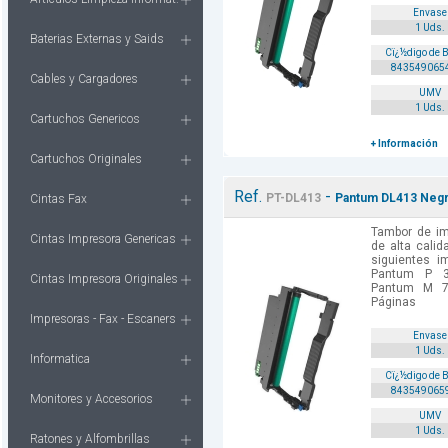
Envase
1 Uds.
Baterias Externas y Saids
Cï¿½digo de 
843549065
Cables y Cargadores
UMV
1 Uds.
Cartuchos Genericos
+ Información
Cartuchos Originales
Ref.
-
PT-DL413
Pantum DL413 Negr
Cintas Fax
Tambor de i
Cintas Impresora Genericas
de alta cali
siguientes 
Pantum P 
Cintas Impresora Originales
Pantum M 7
Páginas
Impresoras - Fax - Escaners
Envase
1 Uds.
Informatica
Cï¿½digo de 
843549065
Monitores y Accesorios
UMV
1 Uds.
Ratones y Alfombrillas