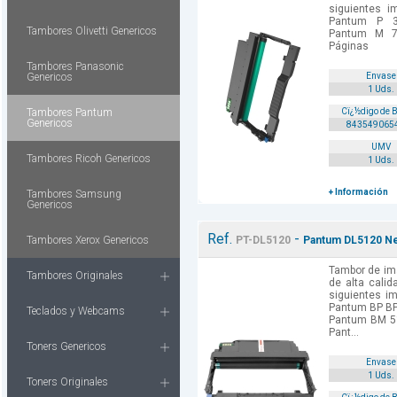
siguientes 
Pantum P 
Tambores Olivetti Genericos
Pantum M 7
Páginas
Tambores Panasonic
Genericos
Envase
1 Uds.
Tambores Pantum
Cï¿½digo de 
Genericos
843549065
UMV
Tambores Ricoh Genericos
1 Uds.
+ Información
Tambores Samsung
Genericos
Ref.
-
Tambores Xerox Genericos
PT-DL5120
Pantum DL5120 Ne
Tambor de im
Tambores Originales
de alta cali
siguientes i
Pantum BP B
Teclados y Webcams
Pantum BM 
Pant...
Toners Genericos
Envase
1 Uds.
Toners Originales