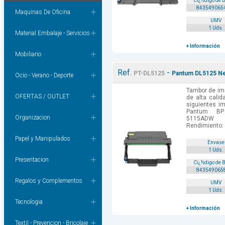
Cï¿½digo de 
843549065
Maquinas De Oficina
UMV
1 Uds.
Material Embalaje - Servicios
+ Información
Mobiliario
Ref.
-
PT-DL5125
Pantum DL5125 Ne
Ocio - Verano - Deporte
Tambor de im
OFERTAS / OUTLET
de alta cali
siguientes i
Pantum B
Organizacion
5115ADW
Rendimiento: 3
Papel y Manipulados
Envase
1 Uds.
Presentacion
Cï¿½digo de 
843549065
Regalos y Complementos
UMV
1 Uds.
Tecnologia
+ Información
Textil - Prevencion - Bricolaje