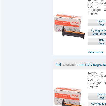
Tambor de 
(46507306) d
uso en las
Burroughs C
Páginas
Envase
1 Uds.
Cï¿½digo de 
503171306
UMV
1 Uds.
+ Información
Ref.
-
46507308
OKI C612 Negro Tam
Tambor de 
(46507308) d
uso en las
Burroughs C
Páginas
Envase
1 Uds.
Cï¿½digo de 