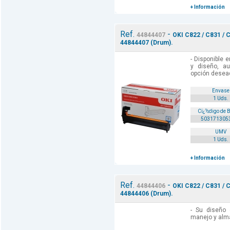
+ Información
Ref.
-
44844407
OKI C822 / C831 / 
44844407 (Drum).
- Disponible 
y diseño, a
opción desea
Envase
1 Uds.
Cï¿½digo de 
503171305
UMV
1 Uds.
+ Información
Ref.
-
44844406
OKI C822 / C831 / 
44844406 (Drum).
- Su diseño 
manejo y alm