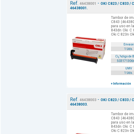
Ref.
-
46438001
OKI C823 / C833 / 
46438001.
Tambor de ima
C843 (464380
para uso en l
843dn Oki C 
Oki C 823n Ok
Envase
1 Uds.
Cï¿½digo de 
503171306
UMV
1 Uds.
+ Información
Ref.
-
46438003
OKI C823 / C833 / 
46438003.
Tambor de ima
C843 (464380
para uso en l
843dn Oki C 
Oki C 823n Ok