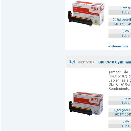
Envase
1 Uds.
Cï¿½digo de 
503171304
UMV
1 Uds.
+ Información
Ref.
-
44315107
OKI C610 Cyan Tamb
Tambor de 
(44315107) d
uso en las si
Oki C 610d
Rendimiento:
Envase
1 Uds.
Cï¿½digo de 
503171304
UMV
1 Uds.