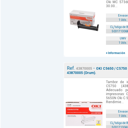
Oki MC 573d
30.00...
Envase
1 Uds.
Cï¿½digo de 
503171306
UMV
1 Uds.
+ Información
Ref.
-
43870005
OKI C5650 / C5750 
43870005 (Drum).
Tambor de i
C5750 (438
Adecuado p
impresoras: 
5650N Oki C 
Rendimie...
Envase
1 Uds.
Cï¿½digo de 
503171304