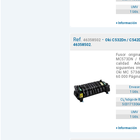
UMV
1 Uds.
+ Información
Ref.
-
46358502
Oki C532Dn / C542D
46358502.
Fusor origi
MC573DN / M
calidad. A
siguientes i
Oki MC 573d
60.000 Págin
Envase
1 Uds.
Cï¿½digo de 
503171306
UMV
1 Uds.
+ Información