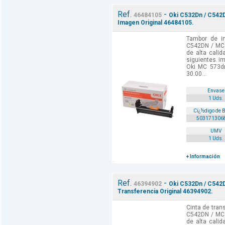
Ref.
-
46484105
Oki C532Dn / C542
Imagen Original 46484105.
Tambor de i
C542DN / MC
de alta cali
siguientes i
Oki MC 573d
30.00...
Envase
1 Uds.
Cï¿½digo de 
503171306
UMV
1 Uds.
+ Información
Ref.
-
46394902
Oki C532Dn / C542
Transferencia Original 46394902.
Cinta de tran
C542DN / MC
de alta cali