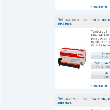
+ Información
Ref.
-
46438004
OKI C823 / C833 / 
46438004.
Tambor de ima
C843 (464380
para uso en l
843dn Oki C 
Oki C 823n Ok
Envase
1 Uds.
Cï¿½digo de 
503171306
UMV
1 Uds.
+ Información
Ref.
-
46857505
OKI C824 / C834 / 
46857505.