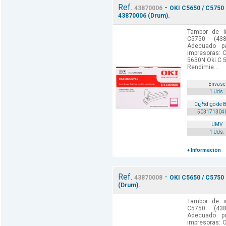
Ref.
-
43870006
OKI C5650 / C5750 
43870006 (Drum).
Tambor de i
C5750 (438
Adecuado p
impresoras: 
5650N Oki C 
Rendimie...
Envase
1 Uds.
Cï¿½digo de 
503171304
UMV
1 Uds.
+ Información
Ref.
-
43870008
OKI C5650 / C5750 
(Drum).
Tambor de i
C5750 (438
Adecuado p
impresoras: 