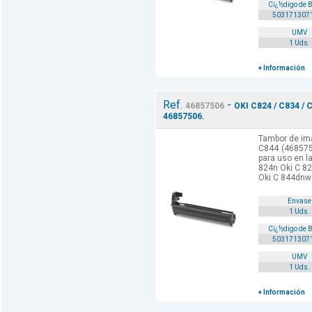
Cï¿½digo de 
503171307
UMV
1 Uds.
+ Información
Ref.
-
46857506
OKI C824 / C834 / 
46857506.
Tambor de ima
C844 (468575
para uso en l
824n Oki C 8
Oki C 844dnw 
Envase
1 Uds.
Cï¿½digo de 
503171307
UMV
1 Uds.
+ Información