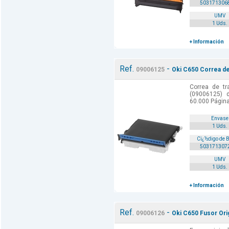
503171306
UMV
1 Uds.
+ Información
Ref.
-
09006125
Oki C650 Correa de
Correa de tr
(09006125) d
60.000 Págin
Envase
1 Uds.
Cï¿½digo de 
503171307
UMV
1 Uds.
+ Información
Ref.
-
09006126
Oki C650 Fusor Orig