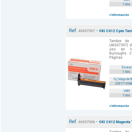
1 Uds.
+ Información
Ref.
-
46507307
OKI C612 Cyan Tamb
Tambor de 
(46507307) d
uso en las
Burroughs C
Páginas
Envase
1 Uds.
Cï¿½digo de 
503171306
UMV
1 Uds.
+ Información
Ref.
-
46507306
OKI C612 Magenta T