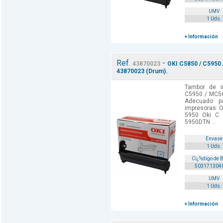
UMV
1 Uds.
+ Información
Ref.
-
43870023
OKI C5850 / C5950 
43870023 (Drum).
Tambor de i
C5950 / MC56
Adecuado p
impresoras: O
5950 Oki C
5950DTN ...
Envase
1 Uds.
Cï¿½digo de 
503171304
UMV
1 Uds.
+ Información