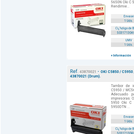
5650N Oki C 
Rendimie...
Envase
1 Uds.
Cï¿½digo de 
503171304
UMV
1 Uds.
+ Información
Ref.
-
43870021
OKI C5850 / C5950 
43870021 (Drum).
Tambor de i
C5950 / MC56
Adecuado p
impresoras: O
5950 Oki C
5950DTN ...
Envase
1 Uds.
Cï¿½digo de 
503171304