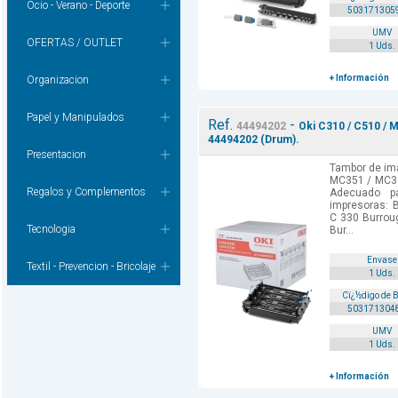
Ocio - Verano - Deporte
503171305
UMV
OFERTAS / OUTLET
1 Uds.
+ Información
Organizacion
Papel y Manipulados
Ref.
-
44494202
Oki C310 / C510 / 
44494202 (Drum).
Presentacion
Tambor de ima
MC351 / MC36
Regalos y Complementos
Adecuado p
impresoras: 
C 330 Burrou
Tecnologia
Bur...
Envase
Textil - Prevencion - Bricolaje
1 Uds.
Cï¿½digo de 
503171304
UMV
1 Uds.
+ Información