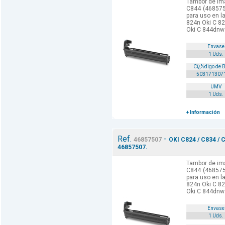
Tambor de ima
C844 (468575
para uso en l
824n Oki C 8
Oki C 844dnw 
Envase
1 Uds.
Cï¿½digo de 
503171307
UMV
1 Uds.
+ Información
Ref.
-
46857507
OKI C824 / C834 / 
46857507.
Tambor de ima
C844 (468575
para uso en l
824n Oki C 8
Oki C 844dnw 
Envase
1 Uds.