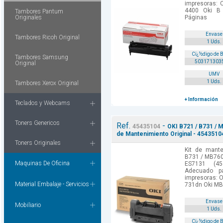
impresoras: 
4400 Oki B 
Tambores Pantum
Originales
Páginas
Envase
Tambores Ricoh Original
1 Uds.
Cï¿½digo de 
Tambores Samsung
503171303
Original
UMV
1 Uds.
Tambores Xerox Original
+ Información
Teclados y Webcams
Toners Genericos
Ref.
-
45435104
OKI B721 / B731 / 
de Mantenimiento Original - 4543510
Toners Originales
Kit de mante
B731 / MB760
Maquinas De Oficina
ES7131 (45
Adecuado p
impresoras: O
Material Embalaje - Servicios
731dn Oki MB.
Envase
Mobiliario
1 Uds.
Cï¿½digo de 