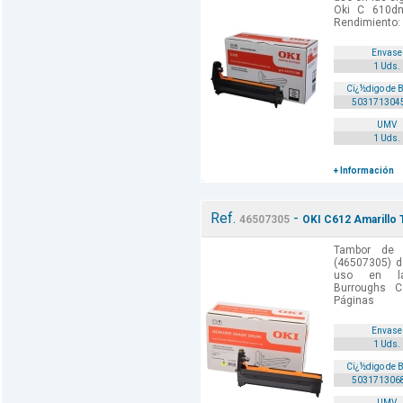
Oki C 610d
Rendimiento:
Envase
1 Uds.
Cï¿½digo de 
503171304
UMV
1 Uds.
+ Información
Ref.
-
46507305
OKI C612 Amarillo 
Tambor de 
(46507305) d
uso en las
Burroughs C
Páginas
Envase
1 Uds.
Cï¿½digo de 
503171306
UMV