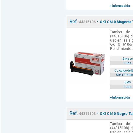
+ Información
Ref.
-
44315106
OKI C610 Magenta T
Tambor de 
(44315106) d
uso en las si
Oki C 610d
Rendimiento:
Envase
1 Uds.
Cï¿½digo de 
503171304
UMV
1 Uds.
+ Información
Ref.
-
44315108
OKI C610 Negro Tam
Tambor de 
(44315108) d
uso en las si