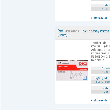
UMV
1 Uds.
+ Información
Ref.
-
43870007
OKI C5650 / C5750 
(Drum).
Tambor de i
C5750 (438
Adecuado p
impresoras: 
5650N Oki C 
Rendimie...
Envase
1 Uds.
Cï¿½digo de 
503171304
UMV
1 Uds.
+ Información