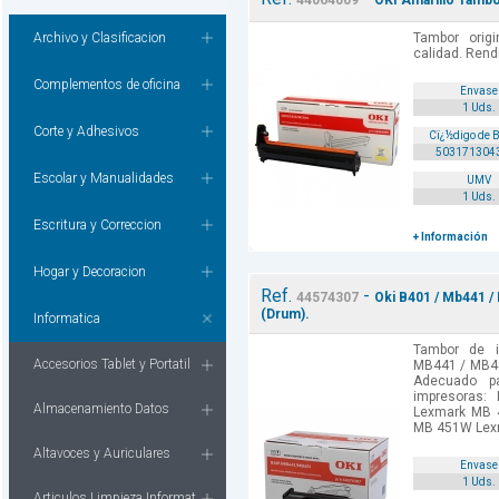
44064009
OKI Amarillo Tambor
Archivo y Clasificacion
Tambor orig
calidad. Rend
Complementos de oficina
Envase
1 Uds.
Corte y Adhesivos
Cï¿½digo de 
503171304
Escolar y Manualidades
UMV
1 Uds.
Escritura y Correccion
+ Información
Hogar y Decoracion
Ref.
-
44574307
Oki B401 / Mb441 /
(Drum).
Informatica
Tambor de i
Accesorios Tablet y Portatil
MB441 / MB45
Adecuado p
impresoras:
Almacenamiento Datos
Lexmark MB 
MB 451W Lexm
Altavoces y Auriculares
Envase
1 Uds.
Articulos Limpieza Informat.