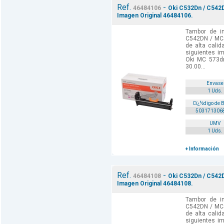
Ref.
-
46484106
Oki C532Dn / C542
Imagen Original 46484106.
Tambor de i
C542DN / MC
de alta cali
siguientes i
Oki MC 573d
30.00...
Envase
1 Uds.
Cï¿½digo de 
503171306
UMV
1 Uds.
+ Información
Ref.
-
46484108
Oki C532Dn / C542
Imagen Original 46484108.
Tambor de i
C542DN / MC
de alta cali
siguientes i