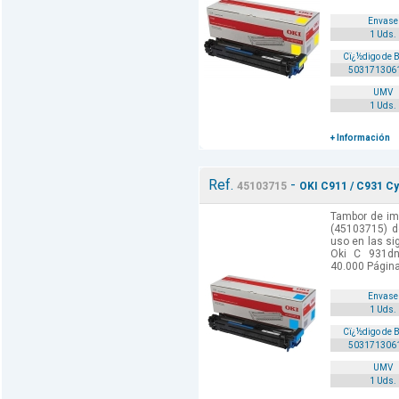
Envase
1 Uds.
Cï¿½digo de 
503171306
UMV
1 Uds.
+ Información
Ref.
-
45103715
OKI C911 / C931 Cy
Tambor de im
(45103715) d
uso en las si
Oki C 931dn
40.000 Págin
Envase
1 Uds.
Cï¿½digo de 
503171306
UMV
1 Uds.