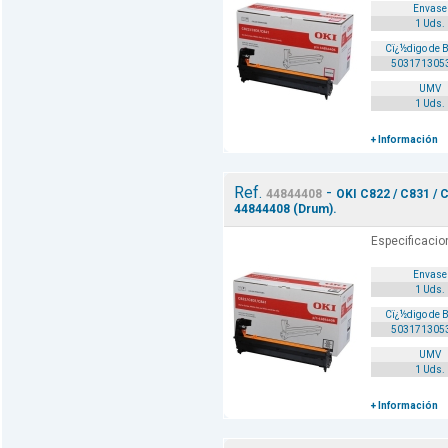
Envase
1 Uds.
Cï¿½digo de 
503171305
UMV
1 Uds.
+ Información
Ref.
-
44844408
OKI C822 / C831 / 
44844408 (Drum).
Especificacio
Envase
1 Uds.
Cï¿½digo de 
503171305
UMV
1 Uds.
+ Información