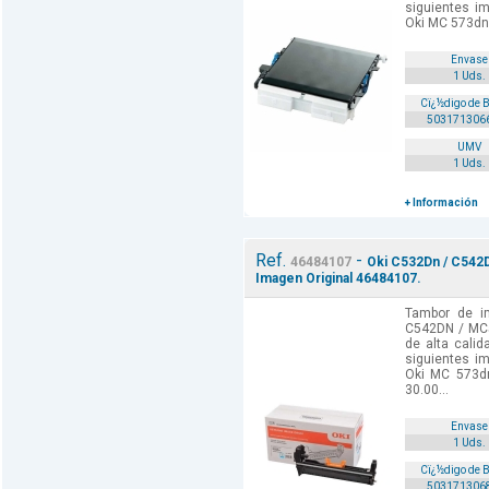
siguientes i
Oki MC 573dn 
Envase
1 Uds.
Cï¿½digo de 
503171306
UMV
1 Uds.
+ Información
Ref.
-
46484107
Oki C532Dn / C542
Imagen Original 46484107.
Tambor de i
C542DN / MC
de alta cali
siguientes i
Oki MC 573d
30.00...
Envase
1 Uds.
Cï¿½digo de 
503171306