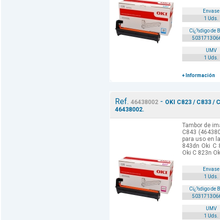
Envase
1 Uds.
Cï¿½digo de 
503171306
UMV
1 Uds.
+ Información
Ref.
-
46438002
OKI C823 / C833 / 
46438002.
Tambor de ima
C843 (464380
para uso en l
843dn Oki C 
Oki C 823n Ok
Envase
1 Uds.
Cï¿½digo de 
503171306
UMV
1 Uds.