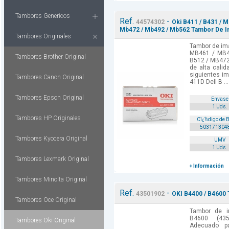
Tambores Genericos
Ref.
-
44574302
Oki B411 / B431 / M
Mb472 / Mb492 / Mb562 Tambor De Im
Tambores Originales
Tambor de ima
MB461 / MB4
Tambores Brother Original
B512 / MB472
de alta cali
siguientes im
Tambores Canon Original
411D Dell B ...
Tambores Epson Original
Envase
1 Uds.
Tambores HP Originales
Cï¿½digo de 
503171304
Tambores Kyocera Original
UMV
1 Uds.
Tambores Lexmark Original
+ Información
Tambores Minolta Original
Ref.
-
43501902
OKI B4400 / B4600 
Tambores Oce Original
Tambor de i
B4600 (435
Tambores Oki Original
Adecuado p