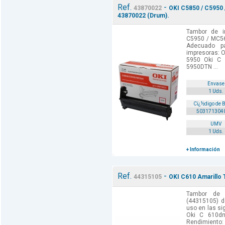
Ref.
-
43870022
OKI C5850 / C5950 
43870022 (Drum).
Tambor de i
C5950 / MC56
Adecuado p
impresoras: O
5950 Oki C
5950DTN ...
Envase
1 Uds.
Cï¿½digo de 
503171304
UMV
1 Uds.
+ Información
Ref.
-
44315105
OKI C610 Amarillo 
Tambor de 
(44315105) d
uso en las si
Oki C 610d
Rendimiento: