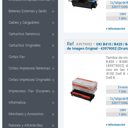
Cï¿½digo de 
503171305
Baterias Externas y Saids
UMV
1 Uds.
Cables y Cargadores
+ Información
Cartuchos Genericos
Ref.
-
43979002
OKI B410 / B420 / 
Cartuchos Originales
de Imagen Original - 43979002 (Drum
Cintas Fax
Tambor de ima
B430 / B44
(43979002) d
Cintas Impresora Genericas
uso en las s
410D Dell B 
Dell B ...
Cintas Impresora Originales
Envase
Impresoras - Fax - Escaners
1 Uds.
Cï¿½digo de 
Informatica
503171304
UMV
Monitores y Accesorios
1 Uds.
+ Información
Ratones y Alfombrillas