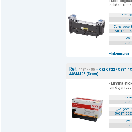
Fusor origina
calidad. Rend
Envase
1 Uds.
Cï¿½digo de 
503171307
UMV
1 Uds.
+ Información
Ref.
-
44844405
OKI C822 / C831 / 
44844405 (Drum).
- Elimina efi
sin dejar rast
Envase
1 Uds.
Cï¿½digo de 
503171305
UMV
1 Uds.