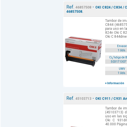
Ref.
-
46857508
OKI C824 / C834 / 
46857508.
Tambor de ima
C844 (468575
para uso en l
824n Oki C 8
Oki C 844dnw 
Envase
1 Uds.
Cï¿½digo de 
503171307
UMV
1 Uds.
+ Información
Ref.
-
45103713
OKI C911 / C931 Am
Tambor de im
(45103713) d
uso en las si
Oki C 931dn
40.000 Págin