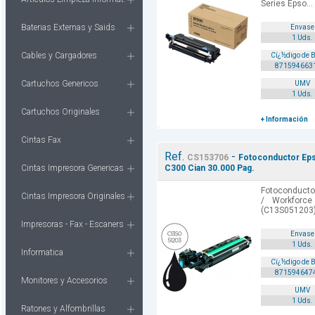
Series Epso...
Baterias Externas y Saids
Envase
1 Uds.
Cables y Cargadores
Cï¿½digo de 
871594663
Cartuchos Genericos
UMV
1 Uds.
Cartuchos Originales
+ Información
Cintas Fax
Ref.
-
CS153706
Fotoconductor Eps
Cintas Impresora Genericas
C300 Cian 30.000 Pag.
Fotoconducto
Cintas Impresora Originales
/ Workforce
(C13S051203)
Impresoras - Fax - Escaners
Envase
1 Uds.
Informatica
Cï¿½digo de 
871594647
Monitores y Accesorios
UMV
1 Uds.
Ratones y Alfombrillas