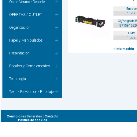
Ocio - Verano - Deporte
Envase
1 Uds.
OFERTAS / OUTLET
Cï¿½digo de 
871594652
Organizacion
UMV
1 Uds.
Papel y Manipulados
+ Información
Presentacion
Regalos y Complementos
Tecnologia
Textil - Prevencion - Bricolaje
|
Condiciones Generales
Contacto
Política de cookies