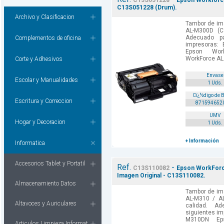
C13S051228
Epson Workforc
C13S051228 (Drum).
Archivo y Clasificacion
Tambor de im
AL-M300D (C
Adecuado p
Complementos de oficina
impresoras:
Epson Wor
WorkForce AL.
Corte y Adhesivos
Envase
Escolar y Manualidades
1 Uds.
Cï¿½digo de 
Escritura y Correccion
871594652
UMV
Hogar y Decoracion
1 Uds.
+ Información
Informatica
Accesorios Tablet y Portatil
Ref.
-
C13S110082
Epson WorkForc
Imagen Original - C13S110082.
Almacenamiento Datos
Tambor de im
AL-M310 / A
Altavoces y Auriculares
calidad. A
siguientes im
M310DN Ep
Articulos Limpieza Informat.