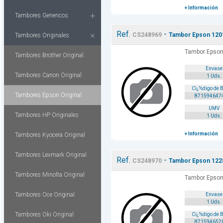
+ Información
Tambores Genericos
Ref.
-
CS248969
Tambor Epson 1201
Tambores Originales
Tambor Epson 
Tambores Brother Original
Envase
Tambores Canon Original
1 Uds.
Cï¿½digo de 
Tambores Epson Original
871594647
UMV
Tambores HP Originales
1 Uds.
+ Información
Tambores Kyocera Original
Tambores Lexmark Original
Ref.
-
CS248970
Tambor Epson 122
Tambores Minolta Original
Tambor Epson
Tambores Oce Original
Envase
1 Uds.
Tambores Oki Original
Cï¿½digo de 
871594652