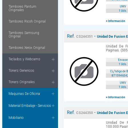
Tambores Pantum
UMV
Originales
1 Uds.
Tambores Ricoh Original
+ Información
Tambores Samsung
Ref.
-
Original
CS244351
Unidad De Fusion 
Unidad De F
Tambores Xerox Original
Paginas. (S05
Teclados y Webcams
Envase
1 Uds.
Toners Genericos
Cï¿½digo de 
871594654
Toners Originales
UMV
1 Uds.
Maquinas De Oficina
+ Información
Material Embalaje - Servicios
Ref.
-
CS244350
Unidad De Fusion E
Mobiliario
Unidad De 
100.000 Pagin