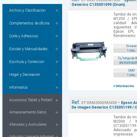
ET-DREPL6200/M1200
Epson 
Generico C13S051099 (Drum).
Archivo y Clasificacion
Tambor de im
M1200 / EPL
calidad. A
Complementos de oficina
siguientes 
Epson EPL
Rendimiento: 
Corte y Adhesivos
Envase
Escolar y Manualidades
1 Uds.
Cï¿½digo de 
Escritura y Correccion
843549060
UMV
Hogar y Decoracion
1 Uds.
+ Información
Informatica
Accesorios Tablet y Portatil
Ref.
-
ET-DRM2000/M2400
Epson Ac
De Imagen Generico C13S051199 / 
Almacenamiento Datos
Tambor de im
M2000 / 
Altavoces y Auriculares
(C13S051199 /
Adecuado p
impresoras
Articulos Limpieza Informat.