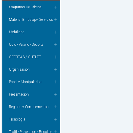
Maquinas De Oficina
Material Embalaje - Servicios
Mobiliario
Ocio - Verano - Deporte
OFERTAS / OUTLET
Organizacion
Papel y Manipulados
Presentacion
Regalos y Complementos
Tecnologia
Textil - Prevencion - Bricolaje