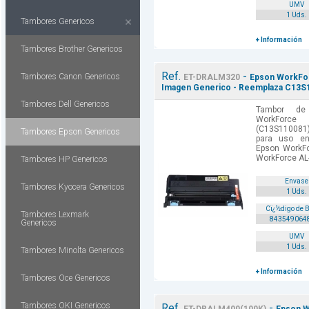
UMV
1 Uds.
Tambores Genericos
+ Información
Tambores Brother Genericos
Ref.
-
Tambores Canon Genericos
ET-DRALM320
Epson WorkFo
Imagen Generico - Reemplaza C13S
Tambores Dell Genericos
Tambor de
WorkForc
(C13S110081
Tambores Epson Genericos
para uso en
Epson WorkF
WorkForce AL
Tambores HP Genericos
Envase
Tambores Kyocera Genericos
1 Uds.
Cï¿½digo de 
Tambores Lexmark
843549064
Genericos
UMV
1 Uds.
Tambores Minolta Genericos
+ Información
Tambores Oce Genericos
Tambores OKI Genericos
Ref.
-