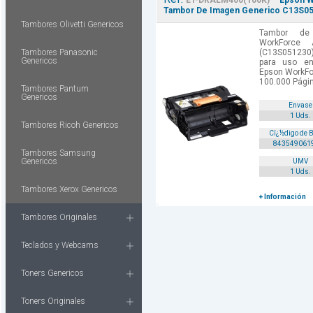
ET-DRALM400(100K)
Epson W
Tambor De Imagen Generico C13S05
Tambores Olivetti Genericos
Tambor de
WorkForce
Tambores Panasonic
(C13S051230
Genericos
para uso en
Epson WorkFo
100.000 Pági
Tambores Pantum
Genericos
Envase
1 Uds.
Tambores Ricoh Genericos
Cï¿½digo de 
843549061
Tambores Samsung
Genericos
UMV
1 Uds.
Tambores Xerox Genericos
+ Información
Tambores Originales
Teclados y Webcams
Toners Genericos
Toners Originales