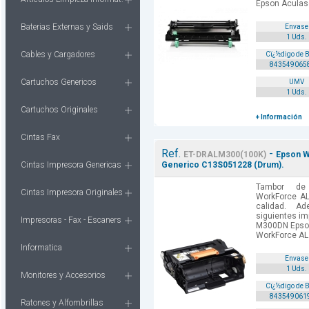
Epson Aculase
Baterias Externas y Saids
Envase
1 Uds.
Cables y Cargadores
Cï¿½digo de 
843549065
Cartuchos Genericos
UMV
1 Uds.
Cartuchos Originales
+ Información
Cintas Fax
Ref.
-
ET-DRALM300(100K)
Epson W
Cintas Impresora Genericas
Generico C13S051228 (Drum).
Tambor de
Cintas Impresora Originales
WorkForce AL
calidad. A
siguientes im
Impresoras - Fax - Escaners
M300DN Epso
WorkForce AL.
Informatica
Envase
1 Uds.
Monitores y Accesorios
Cï¿½digo de 
843549061
Ratones y Alfombrillas