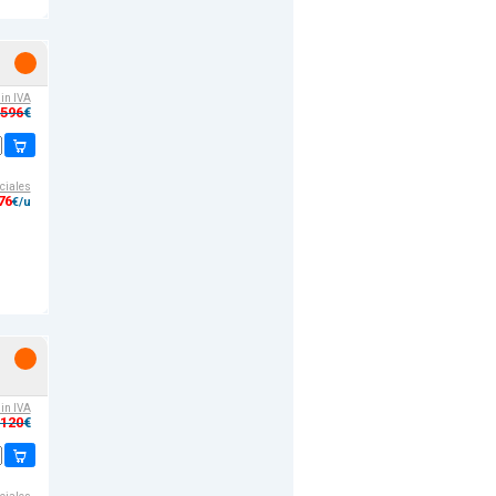
sin IVA
,596
€
ciales
76
€/u
sin IVA
,120
€