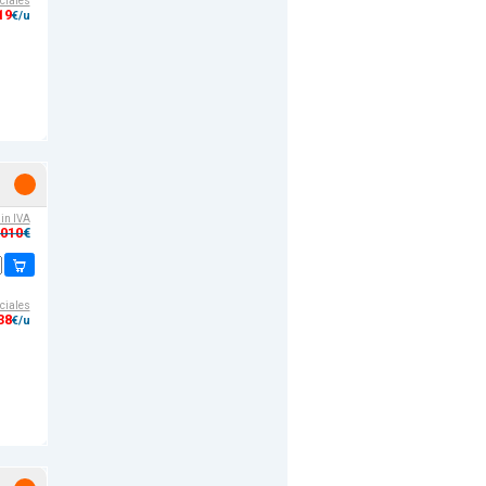
ciales
19
€/u
sin IVA
,010
€
ciales
38
€/u