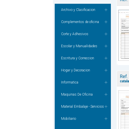
Archivo y Clasificacion
Complementos de oficina
Corte y Adhesivos
Escolar y Manualidades
Escritura y Correccion
Hogar y Decoracion
Ref.
catala
Informatica
Maquinas De Oficina
Material Embalaje - Servicios
Mobiliario