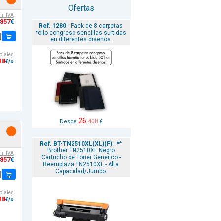
Ofertas
sin IVA
,857
€
Ref. 1280
- Pack de 8 carpetas
folio congreso sencillas surtidas
en diferentes diseños.
ciales
18
€/u
26
,400
Desde
€
Ref. BT-TN2510XL(XL)(P)
- **
Brother TN2510XL Negro
sin IVA
Cartucho de Toner Generico -
,857
€
Reemplaza TN2510XL - Alta
Capacidad/Jumbo.
ciales
18
€/u