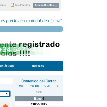
|
uenta
Mis Pedidos
Acceso Clientes
CATÁLOGOS
NOTICIAS
Contenido del Carrito
Uds.
Producto
€/Ud
€
Vacío
0
€
,000
VER CARRITO