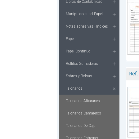
Libros de Contabilidad
Manipulados del Papel
Notas adhesivas - Indices
Papel
Papel Continuo
Rollitos Sumadoras
Ref.
Sobres y Bolsas
Talonarios
Talonarios Albaranes
Talonarios Camareros
Talonarios De Caja
Talonarios Entregas