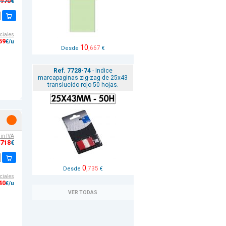
,970
€
ciales
59
€/u
10
,667
Desde
€
Ref. 7728-74
- Indice
marcapaginas zig-zag de 25x43
translucido-rojo 50 hojas.
sin IVA
,718
€
0
,735
Desde
€
ciales
40
€/u
VER TODAS