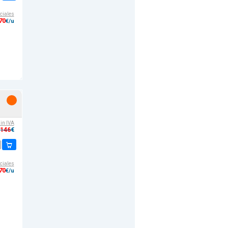
ciales
70
€/u
sin IVA
,146
€
ciales
70
€/u