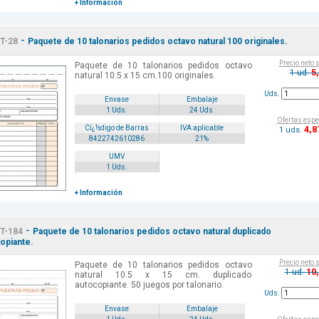
+ Información
-
T-28
Paquete de 10 talonarios pedidos octavo natural 100 originales.
Precio neto 
Paquete de 10 talonarios pedidos octavo
5
1 ud.
natural 10.5 x 15 cm.100 originales.
Uds.
Envase
Embalaje
1 Uds.
24 Uds.
Ofertas espe
4
,8
Cï¿½digo de Barras
IVA aplicable
1 uds.
8422742610286
21%
UMV
1 Uds.
+ Información
-
T-184
Paquete de 10 talonarios pedidos octavo natural duplicado
opiante.
Precio neto 
Paquete de 10 talonarios pedidos octavo
10
1 ud.
natural 10.5 x 15 cm. duplicado
autocopiante. 50 juegos por talonario.
Uds.
Envase
Embalaje