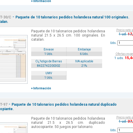
+ Información
-
T-30/C
Paquete de 10 talonarios pedidos holandesa natural 100 originales.
talan.
Precio neto 
Paquete de 10 talonarios pedidos holandesa
17
1 ud.
natural 21.5 x 26.5 cm. 100 originales. En
catalan.
Uds.
Envase
Embalaje
Ofertas espe
1 Uds.
6 Uds.
15
,4
1 uds.
Cï¿½digo de Barras
IVA aplicable
8422742200302
21%
UMV
1 Uds.
+ Información
-
T-97
Paquete de 10 talonarios pedidos holandesa natural duplicado
opiante.
Precio neto 
Paquete de 10 talonarios pedidos holandesa
37
1 ud.
natural 21.5 x 26.5 cm. duplicado
autocopiante. 50 juegos por talonario.
Uds.