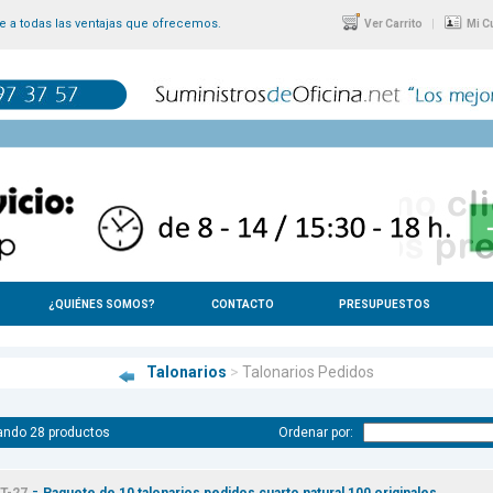
 a todas las ventajas que ofrecemos.
|
Ver Carrito
Mi C
¿QUIÉNES SOMOS?
CONTACTO
PRESUPUESTOS
Talonarios
>
Talonarios Pedidos
ando 28 productos
Ordenar por:
-