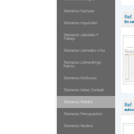
Talonarios Facturas
Ref.
En ca
Talonarios Inquilinato
Talonarios Laborales Y
Trabajo
Talonarios Llamadas o Fax
Talonarios Loteria-Bingo-
Rabino
Talonarios Multiusos
Talonarios Notas Contado
Talonarios Pedidos
Ref.
autoc
Talonarios Presupuestos
Talonarios Recibos