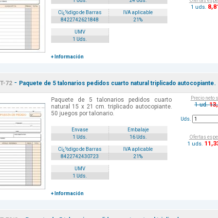
Ofertas espe
1 Uds.
24 Uds.
8
,8
1 uds.
Cï¿½digo de Barras
IVA aplicable
8422742621848
21%
UMV
1 Uds.
+ Información
-
T-72
Paquete de 5 talonarios pedidos cuarto natural triplicado autocopiante.
Precio neto 
Paquete de 5 talonarios pedidos cuarto
13
1 ud.
natural 15 x 21 cm. triplicado autocopiante.
50 juegos por talonario.
Uds.
Envase
Embalaje
Ofertas espe
1 Uds.
16 Uds.
11
,3
1 uds.
Cï¿½digo de Barras
IVA aplicable
8422742430723
21%
UMV
1 Uds.
+ Información