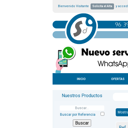
Bienvenido Visitante
y accede
Solicita el Alta
INICIO
OFERTAS
Nuestros Productos
Mostr
Buscar por Referencia
Ref.