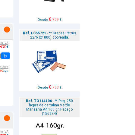
8
,769
Desde
€
Ref. ES55721
- ** Grapas Petrus
22/6 (x1000) cobreada.
sin IVA
,970
€
ciales
59
€/u
0
,763
Desde
€
Ref. TO114106
- ** Paq. 250
hojas de cartulina Verde
Manzana A4 160 gr. Papago
(156274)
sin IVA