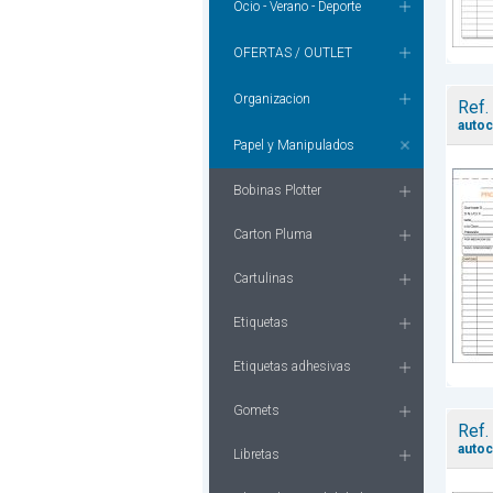
Ocio - Verano - Deporte
OFERTAS / OUTLET
Organizacion
Ref.
autoc
Papel y Manipulados
Bobinas Plotter
Carton Pluma
Cartulinas
Etiquetas
Etiquetas adhesivas
Gomets
Ref.
autoc
Libretas