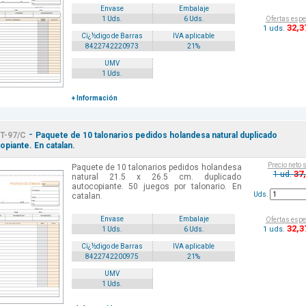
Envase
Embalaje
Ofertas espe
1 Uds.
6 Uds.
32
,3
1 uds.
Cï¿½digo de Barras
IVA aplicable
8422742220973
21%
UMV
1 Uds.
+ Información
-
T-97/C
Paquete de 10 talonarios pedidos holandesa natural duplicado
opiante. En catalan.
Precio neto 
Paquete de 10 talonarios pedidos holandesa
37
1 ud.
natural 21.5 x 26.5 cm. duplicado
autocopiante. 50 juegos por talonario. En
Uds.
catalan.
Envase
Embalaje
Ofertas espe
32
,3
1 uds.
1 Uds.
6 Uds.
Cï¿½digo de Barras
IVA aplicable
8422742200975
21%
UMV
1 Uds.