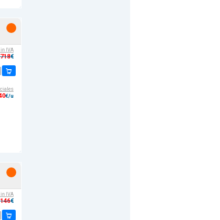
sin IVA
,718
€
ciales
40
€/u
sin IVA
,146
€