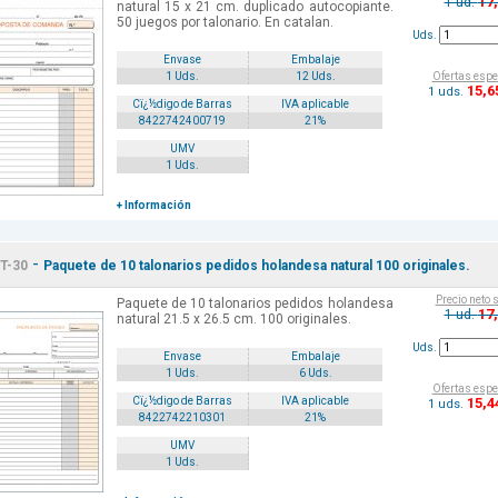
17
1 ud.
natural 15 x 21 cm. duplicado autocopiante.
50 juegos por talonario. En catalan.
Uds.
Envase
Embalaje
Ofertas espe
1 Uds.
12 Uds.
15
,6
1 uds.
Cï¿½digo de Barras
IVA aplicable
8422742400719
21%
UMV
1 Uds.
+ Información
-
T-30
Paquete de 10 talonarios pedidos holandesa natural 100 originales.
Precio neto 
Paquete de 10 talonarios pedidos holandesa
17
1 ud.
natural 21.5 x 26.5 cm. 100 originales.
Uds.
Envase
Embalaje
1 Uds.
6 Uds.
Ofertas espe
15
,4
Cï¿½digo de Barras
IVA aplicable
1 uds.
8422742210301
21%
UMV
1 Uds.