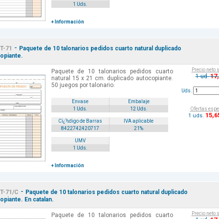
1 Uds.
+ Información
-
T-71
Paquete de 10 talonarios pedidos cuarto natural duplicado
opiante.
Precio neto 
Paquete de 10 talonarios pedidos cuarto
17
1 ud.
natural 15 x 21 cm. duplicado autocopiante.
50 juegos por talonario.
Uds.
Envase
Embalaje
Ofertas espe
1 Uds.
12 Uds.
15
,6
1 uds.
Cï¿½digo de Barras
IVA aplicable
8422742420717
21%
UMV
1 Uds.
+ Información
-
T-71/C
Paquete de 10 talonarios pedidos cuarto natural duplicado
opiante. En catalan.
Precio neto 
Paquete de 10 talonarios pedidos cuarto