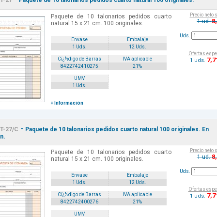
T-27
Paquete de 10 talonarios pedidos cuarto natural 100 originales.
Precio neto 
Paquete de 10 talonarios pedidos cuarto
8
1 ud.
natural 15 x 21 cm. 100 originales.
Uds.
Envase
Embalaje
1 Uds.
12 Uds.
Ofertas espe
7
,7
Cï¿½digo de Barras
IVA aplicable
1 uds.
8422742410275
21%
UMV
1 Uds.
+ Información
-
T-27/C
Paquete de 10 talonarios pedidos cuarto natural 100 originales. En
n.
Precio neto 
Paquete de 10 talonarios pedidos cuarto
8
1 ud.
natural 15 x 21 cm. 100 originales.
Uds.
Envase
Embalaje
1 Uds.
12 Uds.
Ofertas espe
7
,7
Cï¿½digo de Barras
IVA aplicable
1 uds.
8422742400276
21%
UMV