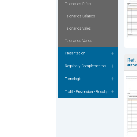
Talonarios Rifas
Talonarios Salarios
Talonarios Vales
Talonarios Varios
Presentacion
Ref.
autoc
Regalos y Complementos
Tecnologia
Textil - Prevencion - Bricolaje