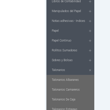
Libros de Contabilidad
Manipulados del Papel
Notas adhesivas - Indices
Papel
Papel Continuo
Rollitos Sumadoras
Sobres y Bolsas
Talonarios
Talonarios Albaranes
Talonarios Camareros
Talonarios De Caja
Talonarios Entregas