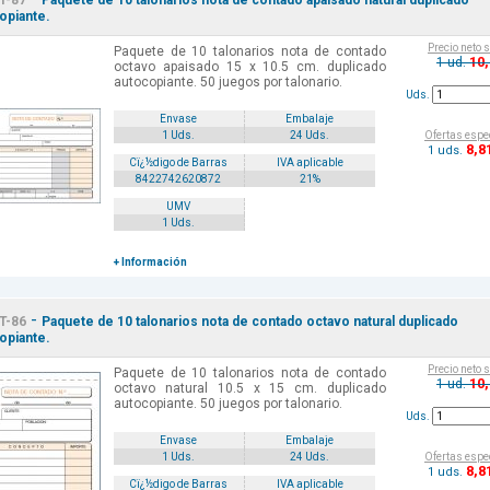
T-87
Paquete de 10 talonarios nota de contado apaisado natural duplicado
opiante.
Precio neto 
Paquete de 10 talonarios nota de contado
10
1 ud.
octavo apaisado 15 x 10.5 cm. duplicado
autocopiante. 50 juegos por talonario.
Uds.
Envase
Embalaje
Ofertas espe
1 Uds.
24 Uds.
8
,8
1 uds.
Cï¿½digo de Barras
IVA aplicable
8422742620872
21%
UMV
1 Uds.
+ Información
-
T-86
Paquete de 10 talonarios nota de contado octavo natural duplicado
opiante.
Precio neto 
Paquete de 10 talonarios nota de contado
10
1 ud.
octavo natural 10.5 x 15 cm. duplicado
autocopiante. 50 juegos por talonario.
Uds.
Envase
Embalaje
Ofertas espe
1 Uds.
24 Uds.
8
,8
1 uds.
Cï¿½digo de Barras
IVA aplicable