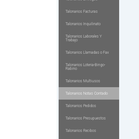
Talonarios Facturas
Talonarios Inquilinato
Talonarios Laborales Y
Trabajo
Talonarios Llamadas o Fax
Talonarios Loteria-Bingo-
Rabino
Talonarios Multiusos
Talonarios Notas Contado
Talonarios Pedidos
Talonarios Presupuestos
Talonarios Recibos