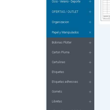
Ocio - Verano - Deporte
OFERTAS / OUTLET
Organizacion
Papel y Manipulados
Bobinas Plotter
Carton Pluma
Cartulinas
Etiquetas
Etiquetas adhesivas
Gomets
Libretas