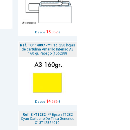
15
,052
Desde
€
Ref. TO114097
- ** Paq. 250 hojas
de cartulina Amarillo Intenso A3
160 gr. Papago (156288)
14
,686
Desde
€
Ref. EI-T1282
- ** Epson T1282
Cyan Cartucho De Tinta Generico
C13T12824010.