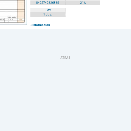
8422742620865
21%
UMV
1 Uds.
+ Información
ATRÁS