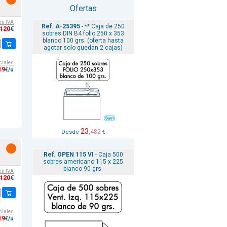
Ofertas
sin IVA
Ref. A-25395
- ** Caja de 250
,120
€
sobres DIN B4 folio 250 x 353
blanco 100 grs. (oferta hasta
agotar solo quedan 2 cajas)
ciales
19
€/u
23
,482
Desde
€
Ref. OPEN 115 VI
- Caja 500
sobres americano 115 x 225
blanco 90 grs.
sin IVA
,120
€
ciales
19
€/u