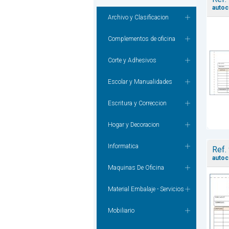
autoc
Archivo y Clasificacion
Complementos de oficina
Corte y Adhesivos
Escolar y Manualidades
Escritura y Correccion
Hogar y Decoracion
Informatica
Ref.
autoc
Maquinas De Oficina
Material Embalaje - Servicios
Mobiliario