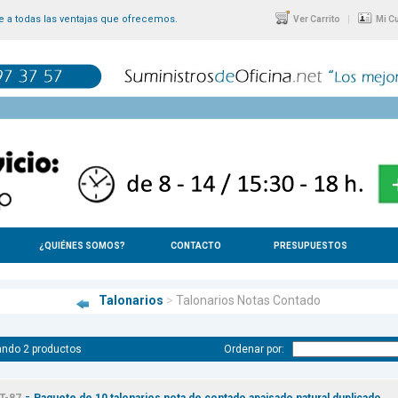
 a todas las ventajas que ofrecemos.
|
Ver Carrito
Mi C
¿QUIÉNES SOMOS?
CONTACTO
PRESUPUESTOS
Talonarios
>
Talonarios Notas Contado
ndo 2 productos
Ordenar por:
-