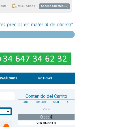
|
uenta
Mis Pedidos
Acceso Clientes
CATÁLOGOS
NOTICIAS
Contenido del Carrito
Uds.
Producto
€/Ud
€
Vacío
0
€
,000
VER CARRITO