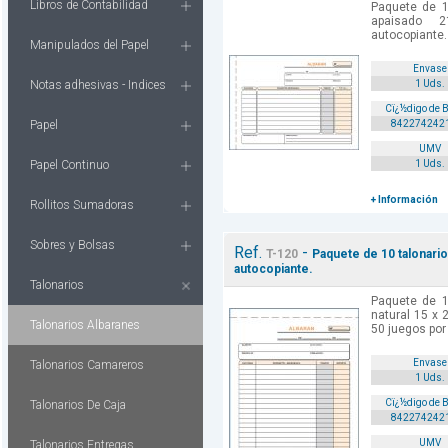
Libros de Contabilidad
Paquete de 1
apaisado 
autocopiante. 
Manipulados del Papel
Envase
Notas adhesivas - Indices
1 Uds.
Cï¿½digo de 
Papel
842274242
UMV
Papel Continuo
1 Uds.
+ Información
Rollitos Sumadoras
Sobres y Bolsas
Ref.
-
T-120
Paquete de 10 talonario
autocopiante.
Talonarios
Paquete de 1
natural 15 x 
Talonarios Albaranes
50 juegos por 
Envase
Talonarios Camareros
1 Uds.
Cï¿½digo de 
Talonarios De Caja
842274242
UMV
Talonarios Entregas