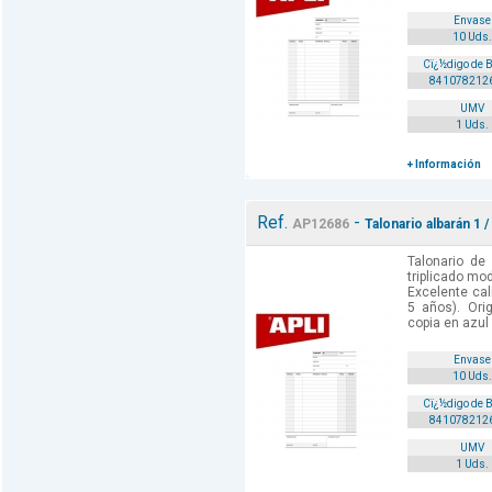
Envase
10 Uds.
Cï¿½digo de 
841078212
UMV
1 Uds.
+ Información
Ref.
-
AP12686
Talonario albarán 1 /
Talonario de
triplicado mo
Excelente cal
5 años). Orig
copia en azul 
Envase
10 Uds.
Cï¿½digo de 
841078212
UMV
1 Uds.