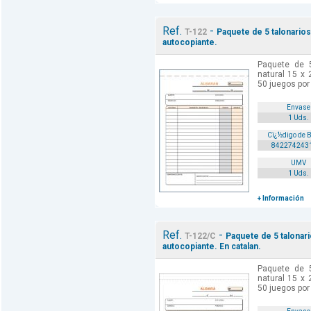
Ref.
-
T-122
Paquete de 5 talonarios 
autocopiante.
Paquete de 5
natural 15 x 
50 juegos por 
Envase
1 Uds.
Cï¿½digo de 
842274243
UMV
1 Uds.
+ Información
Ref.
-
T-122/C
Paquete de 5 talonario
autocopiante. En catalan.
Paquete de 5
natural 15 x 
50 juegos por 