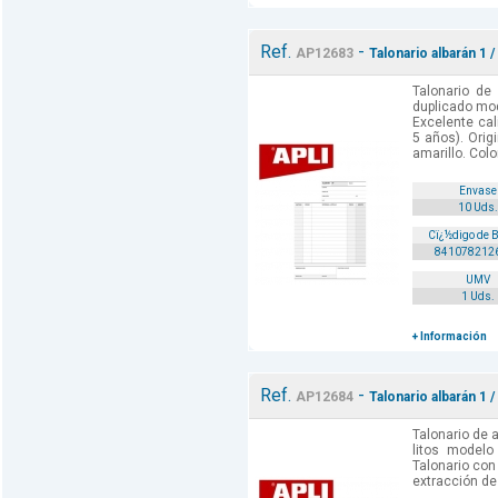
Ref.
-
AP12683
Talonario albarán 1 /
Talonario de
duplicado mod
Excelente cal
5 años). Orig
amarillo. Color
Envase
10 Uds.
Cï¿½digo de 
841078212
UMV
1 Uds.
+ Información
Ref.
-
AP12684
Talonario albarán 1 / 
Talonario de a
litos modelo
Talonario con 
extracción de