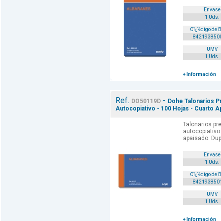
Envase
1 Uds.
Cï¿½digo de 
842193850
UMV
1 Uds.
+ Información
Ref.
-
DO50119D
Dohe Talonarios P
Autocopiativo - 100 Hojas - Cuarto A
Talonarios pr
autocopiati
apaisado. Dup
Envase
1 Uds.
Cï¿½digo de 
842193850
UMV
1 Uds.
+ Información