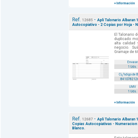
+ Información
Ref.
-
12685
Apli Talonario Albaran 
Autocopiativo - 2 Copias por Hoja - 
El Talonario 
duplicado mo
alta calidad 
negocio. Sus
Gramaje de 60
Envase
1 Uds.
Cï¿½digo de 
841078212
UMV
1 Uds.
+ Información
Ref.
-
12687
Apli Talonario Albaran 
Copias Autocopiativas - Numeracion 
Blanco.