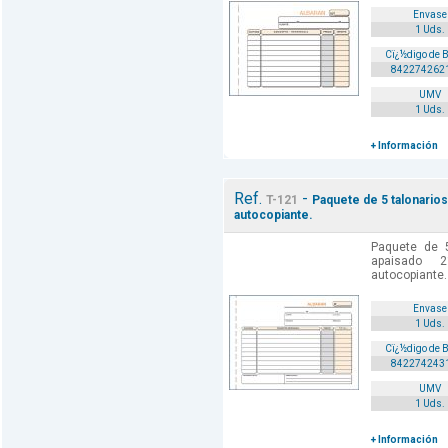
Envase
1 Uds.
Cï¿½digo de 
842274262
UMV
1 Uds.
+ Información
Ref.
-
T-121
Paquete de 5 talonarios
autocopiante.
Paquete de 5
apaisado 
autocopiante. 
Envase
1 Uds.
Cï¿½digo de 
842274243
UMV
1 Uds.
+ Información