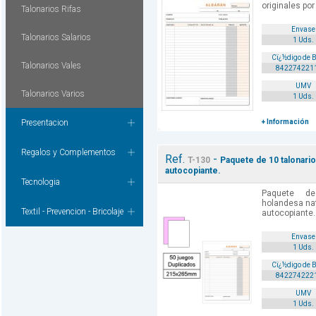
originales por
Talonarios Rifas
Envase
Talonarios Salarios
1 Uds.
Cï¿½digo de 
Talonarios Vales
842274221
UMV
Talonarios Varios
1 Uds.
Presentacion
+ Información
Regalos y Complementos
Ref.
-
T-130
Paquete de 10 talonario
autocopiante.
Tecnologia
Paquete de
holandesa nat
Textil - Prevencion - Bricolaje
autocopiante. 
Envase
1 Uds.
Cï¿½digo de 
842274222
UMV
1 Uds.