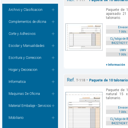
T-117
Paquete de 10 talonario
Archivo y Clasificacion
Paquete de 1
apaisado 21 
talonario.
Complementos de oficina
Envase
1 Uds.
Corte y Adhesivos
Cï¿½digo de 
842274211
Escolar y Manualidades
UMV
1 Uds.
Escritura y Correccion
+ Información
Hogar y Decoracion
Ref.
-
T-118
Paquete de 10 talonario
Informatica
Paquete de 1
Maquinas De Oficina
natural 15 
talonario.
Material Embalaje - Servicios
Envase
1 Uds.
Mobiliario
Cï¿½digo de 
842274241