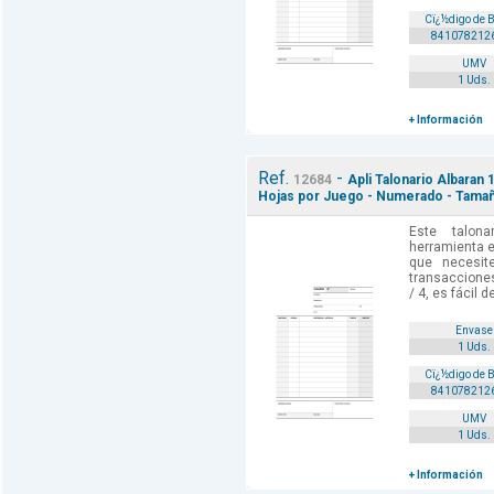
Cï¿½digo de 
841078212
UMV
1 Uds.
+ Información
Ref.
-
12684
Apli Talonario Albaran 1
Hojas por Juego - Numerado - Tamañ
Este talon
herramienta e
que necesit
transacciones
/ 4, es fácil d
Envase
1 Uds.
Cï¿½digo de 
841078212
UMV
1 Uds.
+ Información