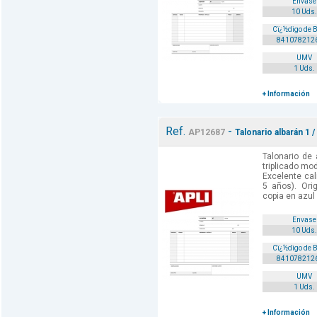
Envase
10 Uds.
Cï¿½digo de 
841078212
UMV
1 Uds.
+ Información
Ref.
-
AP12687
Talonario albarán 1 /
Talonario de
triplicado mo
Excelente cal
5 años). Orig
copia en azul 
Envase
10 Uds.
Cï¿½digo de 
841078212
UMV
1 Uds.
+ Información