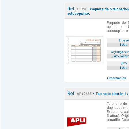
Ref.
-
T-124
Paquete de 5 talonarios
autocopiante.
Paquete de 5
apaisado 1
autocopiante. 
Envase
1 Uds.
Cï¿½digo de 
842274263
UMV
1 Uds.
+ Información
Ref.
-
AP12685
Talonario albarán 1 
Talonario de
duplicado mod
Excelente cal
5 años). Orig
amarillo. Color