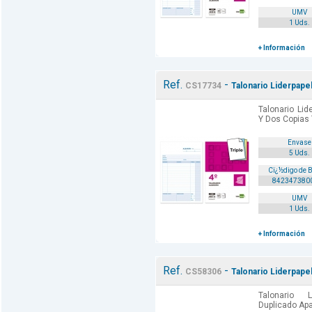
UMV
1 Uds.
+ Información
Ref.
-
CS17734
Talonario Liderpape
Talonario Lid
Y Dos Copias 
Envase
5 Uds.
Cï¿½digo de 
842347380
UMV
1 Uds.
+ Información
Ref.
-
CS58306
Talonario Liderpape
Talonario 
Duplicado Apa