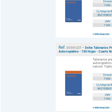
Envase
1 Uds.
Cï¿½digo de 
842193850
UMV
1 Uds.
+ Información
Ref.
-
DO50122T
Dohe Talonarios P
Autocopiativo - 150 Hojas - Cuarto Nat
Talonarios pr
autocopiati
natural. Tripli
Envase
1 Uds.
Cï¿½digo de 
842193850
UMV
1 Uds.
+ Información