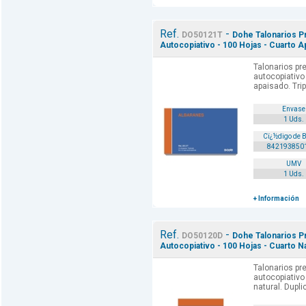
Ref.
-
DO50121T
Dohe Talonarios P
Autocopiativo - 100 Hojas - Cuarto Ap
Talonarios pr
autocopiati
apaisado. Trip
Envase
1 Uds.
Cï¿½digo de 
842193850
UMV
1 Uds.
+ Información
Ref.
-
DO50120D
Dohe Talonarios P
Autocopiativo - 100 Hojas - Cuarto Na
Talonarios pr
autocopiati
natural. Dupli