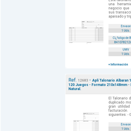
Este talonari
una herramie
negocio que n
sus transacc
apaisado y trip
Envase
1 Uds.
Cï¿½digo de 
841078212
UMV
1 Uds.
+ Información
Ref.
-
12683
Apli Talonario Albaran 1
120 Juegos - Formato 210x148mm - N
Natural.
El Talonario 
duplicado mo
gran utilida
facturación.
siguientes: - 
Envase
1 Uds.