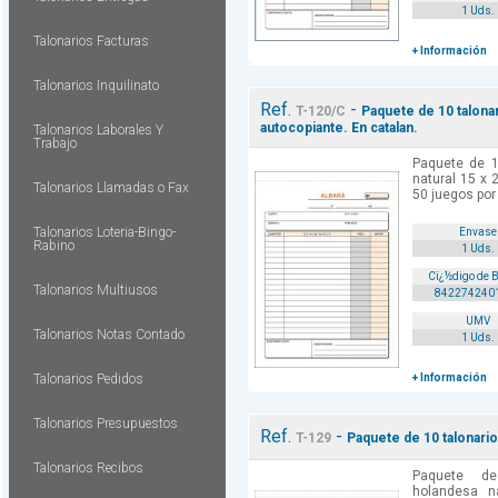
1 Uds.
Talonarios Facturas
+ Información
Talonarios Inquilinato
Ref.
-
T-120/C
Paquete de 10 talonar
autocopiante. En catalan.
Talonarios Laborales Y
Trabajo
Paquete de 1
natural 15 x 
Talonarios Llamadas o Fax
50 juegos por 
Talonarios Loteria-Bingo-
Envase
Rabino
1 Uds.
Cï¿½digo de 
Talonarios Multiusos
842274240
UMV
Talonarios Notas Contado
1 Uds.
Talonarios Pedidos
+ Información
Talonarios Presupuestos
Ref.
-
T-129
Paquete de 10 talonario
Talonarios Recibos
Paquete de
holandesa n