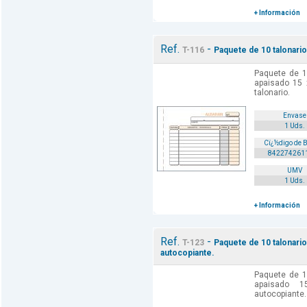
+ Información
Ref.
-
T-116
Paquete de 10 talonario
Paquete de 1
apaisado 15 
talonario.
Envase
1 Uds.
Cï¿½digo de 
842274261
UMV
1 Uds.
+ Información
Ref.
-
T-123
Paquete de 10 talonario
autocopiante.
Paquete de 1
apaisado 
autocopiante. 