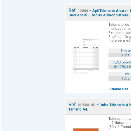
Ref.
-
12686
Apli Talonario Albaran 
Secuencial - Copias Autocopiativas
Talonario de
triplicado mo
Excelente cal
5 años). Orig
copia en azul 
Envase
1 Uds.
Cï¿½digo de 
841078212
UMV
1 Uds.
+ Información
Ref.
-
DO50010D
Dohe Talonario Alb
Tamaño A4.
Talonario alb
a 2 tintas en
(50 x 2. Tama