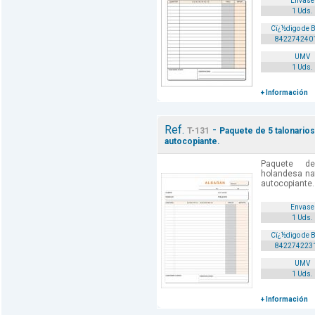
Envase
1 Uds.
Cï¿½digo de 
842274240
UMV
1 Uds.
+ Información
Ref.
-
T-131
Paquete de 5 talonarios
autocopiante.
Paquete de
holandesa nat
autocopiante. 
Envase
1 Uds.
Cï¿½digo de 
842274223
UMV
1 Uds.
+ Información