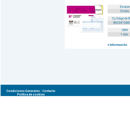
Envase
10 Uds.
Cï¿½digo de 
842347358
UMV
1 Uds.
+ Información
|
Condiciones Generales
Contacto
Política de cookies