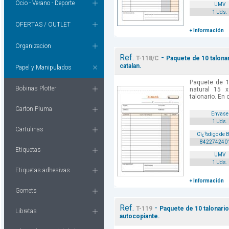
Ocio - Verano - Deporte
UMV
1 Uds.
OFERTAS / OUTLET
+ Información
Organizacion
Ref.
-
T-118/C
Paquete de 10 talonar
catalan.
Papel y Manipulados
Paquete de 1
Bobinas Plotter
natural 15 
talonario. En 
Carton Pluma
Envase
1 Uds.
Cartulinas
Cï¿½digo de 
842274240
Etiquetas
UMV
1 Uds.
Etiquetas adhesivas
+ Información
Gomets
Ref.
-
T-119
Paquete de 10 talonario
Libretas
autocopiante.