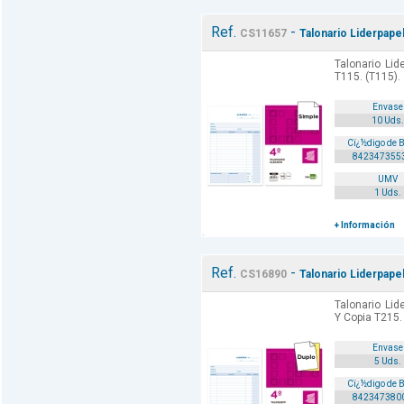
Ref.
-
CS11657
Talonario Liderpapel
Talonario Lid
T115. (T115).
Envase
10 Uds.
Cï¿½digo de 
842347355
UMV
1 Uds.
+ Información
Ref.
-
CS16890
Talonario Liderpapel
Talonario Lid
Y Copia T215.
Envase
5 Uds.
Cï¿½digo de 
842347380