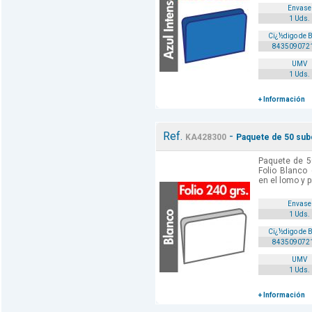
Envase
1 Uds.
Cï¿½digo de 
843509072
UMV
1 Uds.
+ Información
Ref.
-
KA428300
Paquete de 50 subc
Paquete de 5
Folio Blanco
en el lomo y p
Envase
1 Uds.
Cï¿½digo de 
843509072
UMV
1 Uds.
+ Información