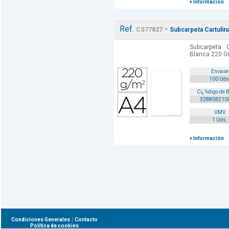
+ Información
Ref.
-
CS77827
Subcarpeta Cartulin
Subcarpeta 
Blanca 220 Gr
Envase
100 Uds
Cï¿½digo de 
328858210
UMV
1 Uds.
+ Información
|
Condiciones Generales
Contacto
Política de cookies