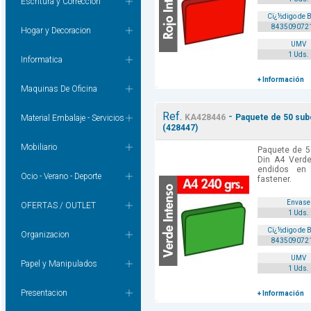
Escritura y Correccion
Cï¿½digo de 
843509072
Hogar y Decoracion
UMV
1 Uds.
Informatica
+ Información
Maquinas De Oficina
Ref.
-
KA428446
Paquete de 50 subc
Material Embalaje - Servicios
(428447)
Mobiliario
Paquete de 5
Din A4 Verd
endidos en
Ocio - Verano - Deporte
fastener.
Envase
OFERTAS / OUTLET
1 Uds.
Cï¿½digo de 
Organizacion
843509072
UMV
Papel y Manipulados
1 Uds.
Presentacion
+ Información