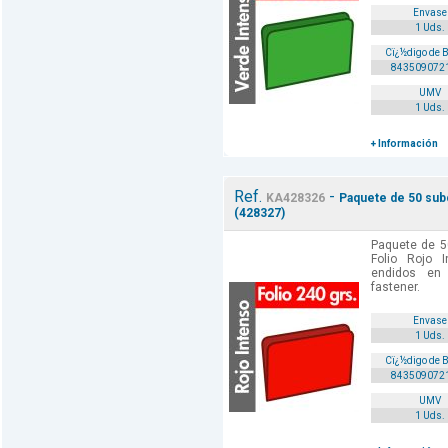
Envase
1 Uds.
Cï¿½digo de 
843509072
UMV
1 Uds.
+ Información
Ref.
-
KA428326
Paquete de 50 subc
(428327)
Paquete de 5
Folio Rojo 
endidos en
fastener.
Envase
1 Uds.
Cï¿½digo de 
843509072
UMV
1 Uds.