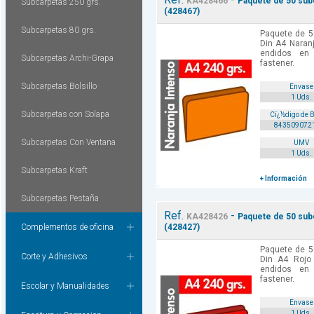
KA428466
Paquete de 50 subc
Subcarpetas 250 grs.
(428467)
Subcarpetas 80 grs.
Paquete de 5
Din A4 Naran
endidos en
Subcarpetas Archi-Grapa
fastener.
Subcarpetas Bolsillo
Envase
1 Uds.
Subcarpetas con Solapa
Cï¿½digo de 
843509072
Subcarpetas Con Ventana
UMV
1 Uds.
Subcarpetas Kraft
+ Información
Subcarpetas Pestaña
Ref.
-
KA428426
Paquete de 50 subc
Complementos de oficina
(428427)
Paquete de 5
Corte y Adhesivos
Din A4 Rojo
endidos en
fastener.
Escolar y Manualidades
Envase
1 Uds.