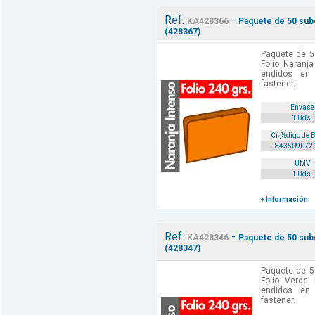
Ref.
-
KA428366
Paquete de 50 subc
(428367)
Paquete de 5
Folio Naranj
endidos en
fastener.
Envase
1 Uds.
Cï¿½digo de 
843509072
UMV
1 Uds.
+ Información
Ref.
-
KA428346
Paquete de 50 subc
(428347)
Paquete de 5
Folio Verde
endidos en
fastener.