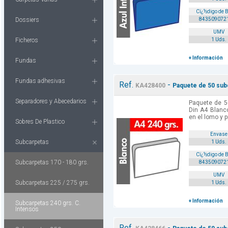
Cï¿½digo de 
Dossiers
843509072
UMV
Ficheros
1 Uds.
+ Información
Fundas
Fundas adhesivas
Ref.
-
KA428400
Paquete de 50 subc
Separadores y Abecedarios
Paquete de 5
Din A4 Blanc
en el lomo y p
Sobres De Plastico
Envase
Subcarpetas
1 Uds.
Cï¿½digo de 
Subcarpetas 170 - 180 grs.
843509072
UMV
Subcarpetas 225 / 275 grs.
1 Uds.
+ Información
Subcarpetas 240 grs. C.
Intensos
Ref.
-