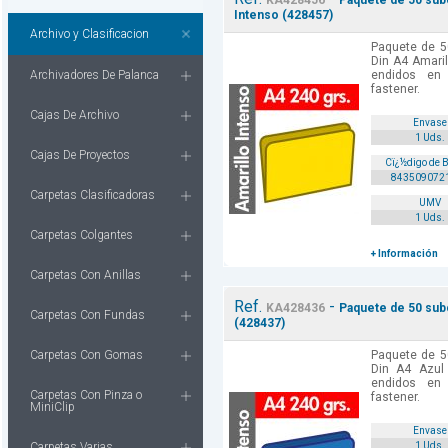
KA428456
Paquete de 50 subc
Intenso (428457)
Archivo y Clasificacion
Paquete de 5
Din A4 Amari
Archivadores De Palanca
endidos en
fastener.
Cajas De Archivo
Envase
1 Uds.
Cajas De Proyectos
Cï¿½digo de 
843509072
Carpetas Clasificadoras
UMV
1 Uds.
Carpetas Colgantes
+ Información
Carpetas Con Anillas
Ref.
-
KA428436
Paquete de 50 subc
Carpetas Con Fundas
(428437)
Carpetas Con Gomas
Paquete de 5
Din A4 Azul
endidos en
Carpetas Con Pinza o
fastener.
MiniClip
Envase
Carpetas Varias
1 Uds.