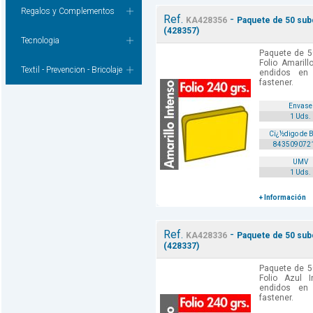
Regalos y Complementos
Ref.
-
KA428356
Paquete de 50 subc
(428357)
Tecnologia
Paquete de 5
Folio Amaril
Textil - Prevencion - Bricolaje
endidos en
fastener.
Envase
1 Uds.
Cï¿½digo de 
843509072
UMV
1 Uds.
+ Información
Ref.
-
KA428336
Paquete de 50 subc
(428337)
Paquete de 5
Folio Azul 
endidos en
fastener.