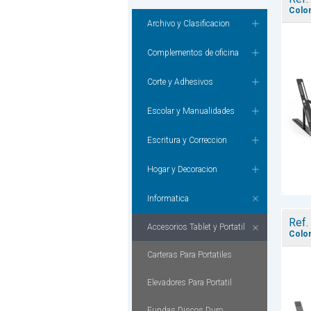
Color
Archivo y Clasificacion
Complementos de oficina
Corte y Adhesivos
Escolar y Manualidades
Escritura y Correccion
Hogar y Decoracion
Informatica
Ref.
Accesorios Tablet y Portatil
Color
Carteras Para Portatiles
Elevadores Para Portatil
Fundas Discos Duro