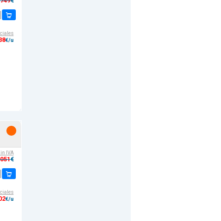
,749
€
ciales
38
€/u
sin IVA
,051
€
ciales
02
€/u