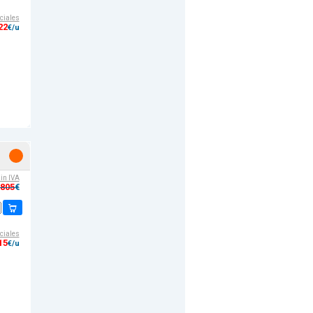
ciales
22
€/u
sin IVA
,805
€
ciales
15
€/u