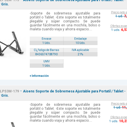
LPS2M-175
Aisens Soporte de Sobremesa Ajustable para Portatil / Tablet -
 Gris.
Precio neto 
-Soporte de sobremesa ajustable para
7
1 ud.
portátil o Tablet. -Este soporte es totalmente
plegable y súper compacto. Se puede
guardar fácilmente en una mochila, bolso o
Ofertas espe
maleta cuando viaja y ahorra espacio....
6
,5
1 uds.
Envase
Embalaje
1 Uds.
10 Uds.
Cï¿½digo de Barras
IVA aplicable
8436574708790
21%
UMV
1 Uds.
+ Información
-
LPS3M-179
Aisens Soporte de Sobremesa Ajustable para Portatil / Tablet -
 Gris.
Precio neto 
-Soporte de sobremesa ajustable para
11
1 ud.
portátil o Tablet. -Este soporte es totalmente
plegable y súper compacto. Se puede
guardar fácilmente en una mochila, bolso o
Ofertas espe
maleta cuando viaja y ahorra espacio....
10
,2
1 uds.