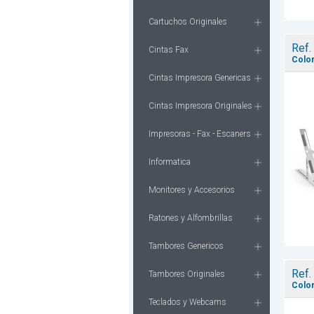
Cartuchos Originales
Ref.
Cintas Fax
Color
Cintas Impresora Genericas
Cintas Impresora Originales
Impresoras - Fax - Escaners
Informatica
Monitores y Accesorios
Ratones y Alfombrillas
Tambores Genericos
Ref.
Tambores Originales
Color
Teclados y Webcams