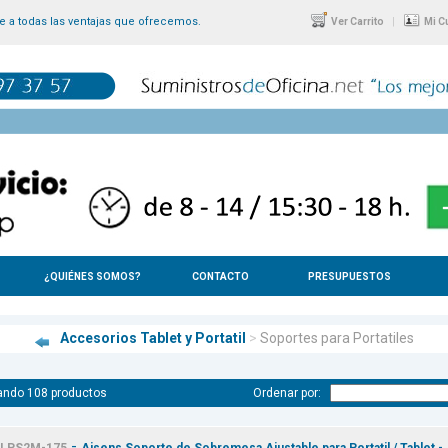
 a todas las ventajas que ofrecemos.
|
Ver Carrito
Mi C
¿QUIÉNES SOMOS?
CONTACTO
PRESUPUESTOS
Accesorios Tablet y Portatil
>
Soportes para Portatiles
ando 108 productos
Ordenar por:
-