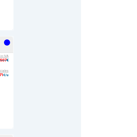
sin IVA
,507
€
ciales
71
€/u