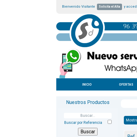
Bienvenido Visitante
y accede
Solicita el Alta
INICIO
OFERTAS
Nuestros Productos
Mostr
Buscar por Referencia
Ref.