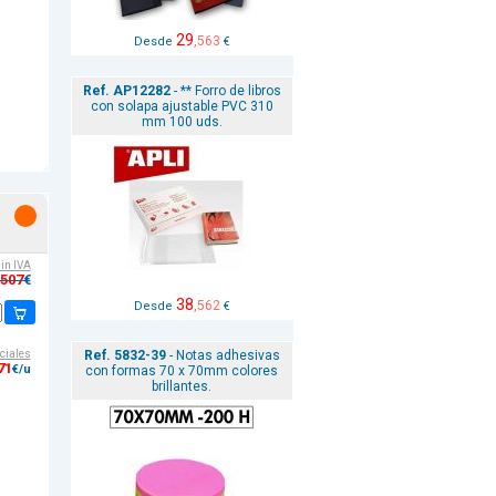
29
,563
Desde
€
Ref. AP12282
- ** Forro de libros
con solapa ajustable PVC 310
mm 100 uds.
sin IVA
,507
€
38
,562
Desde
€
Ref. 5832-39
- Notas adhesivas
ciales
71
€/u
con formas 70 x 70mm colores
brillantes.