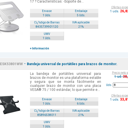
17 ? Características: -Soporte de...
Ofertas espe
26
,8
1 uds.
Envase
Embalaje
1 Uds.
5 Uds.
Cï¿½digo de Barras
IVA aplicable
8435739901120
21%
UMV
1 Uds.
+ Información
-
ESK53801WW
Bandeja universal de portátiles para brazos de monitor.
Precio neto 
La bandeja de portátiles universal para
38
1 ud.
brazos de monitor es una plataforma estable
y segura que se monta fácilmente en
Uds.
cualquier brazo de monitor con una placa
VESA® 75 / 100 estándar, lo que permite e...
Ofertas espe
33
,8
1 uds.
Envase
Embalaje
1 Uds.
6 Uds.
Cï¿½digo de Barras
IVA aplicable
85896538011
21%
UMV
1 Uds.