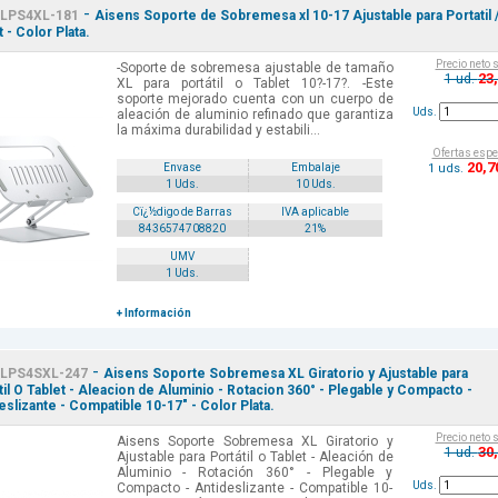
-
LPS4XL-181
Aisens Soporte de Sobremesa xl 10-17 Ajustable para Portatil 
 - Color Plata.
Precio neto 
-Soporte de sobremesa ajustable de tamaño
23
1 ud.
XL para portátil o Tablet 10?-17?. -Este
soporte mejorado cuenta con un cuerpo de
Uds.
aleación de aluminio refinado que garantiza
la máxima durabilidad y estabili...
Ofertas espe
20
,7
1 uds.
Envase
Embalaje
1 Uds.
10 Uds.
Cï¿½digo de Barras
IVA aplicable
8436574708820
21%
UMV
1 Uds.
+ Información
-
LPS4SXL-247
Aisens Soporte Sobremesa XL Giratorio y Ajustable para
til O Tablet - Aleacion de Aluminio - Rotacion 360° - Plegable y Compacto -
eslizante - Compatible 10-17" - Color Plata.
Precio neto 
Aisens Soporte Sobremesa XL Giratorio y
30
1 ud.
Ajustable para Portátil o Tablet - Aleación de
Aluminio - Rotación 360° - Plegable y
Uds.
Compacto - Antideslizante - Compatible 10-