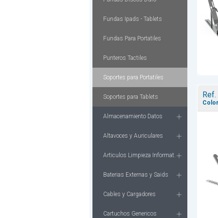
Fundas Ipads - Tablets
Fundas Para Portatiles
Punteros Tactiles
Soportes para Portatiles
Ref.
Soportes para Tablets
Color
Almacenamiento Datos
Altavoces y Auriculares
Articulos Limpieza Informat.
Baterias Externas y Saids
Cables y Cargadores
Cartuchos Genericos