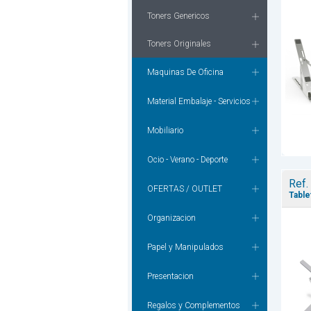
Toners Genericos
Toners Originales
Maquinas De Oficina
Material Embalaje - Servicios
Mobiliario
Ocio - Verano - Deporte
Ref.
OFERTAS / OUTLET
Table
Organizacion
Papel y Manipulados
Presentacion
Regalos y Complementos