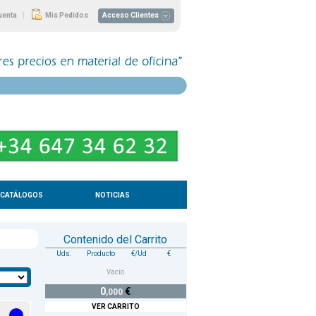
|
uenta
Mis Pedidos
Acceso Clientes
CATÁLOGOS
NOTICIAS
Contenido del Carrito
Uds.
Producto
€/Ud
€
Vacío
0
€
,000
VER CARRITO