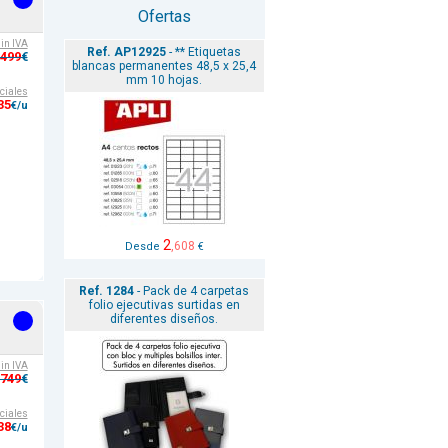
Ofertas
sin IVA
Ref. AP12925
- ** Etiquetas
,499
€
blancas permanentes 48,5 x 25,4
mm 10 hojas.
ciales
35
€/u
2
,608
Desde
€
Ref. 1284
- Pack de 4 carpetas
folio ejecutivas surtidas en
diferentes diseños.
sin IVA
,749
€
ciales
38
€/u