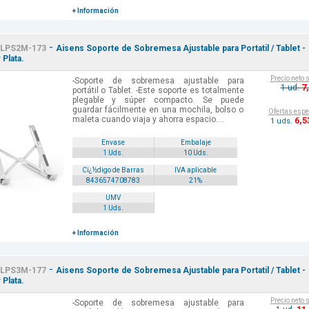
+ Información
-
LPS2M-173
Aisens Soporte de Sobremesa Ajustable para Portatil / Tablet -
 Plata.
Precio neto 
-Soporte de sobremesa ajustable para
7
1 ud.
portátil o Tablet. -Este soporte es totalmente
plegable y súper compacto. Se puede
guardar fácilmente en una mochila, bolso o
Ofertas espe
maleta cuando viaja y ahorra espacio....
6
,5
1 uds.
Envase
Embalaje
1 Uds.
10 Uds.
Cï¿½digo de Barras
IVA aplicable
8436574708783
21%
UMV
1 Uds.
+ Información
-
LPS3M-177
Aisens Soporte de Sobremesa Ajustable para Portatil / Tablet -
 Plata.
Precio neto 
-Soporte de sobremesa ajustable para