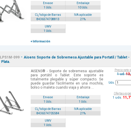
Envase
Embalaje
1 Uds.
10 Uds.
Cï¿½digo de Barras
IVA aplicable
8436574708813
21%
UMV
1 Uds.
+ Información
-
LPS1M-099
Aisens Soporte de Sobremesa Ajustable para Portatil / Tablet -
 Plata.
Precio neto 
AISENS® - Soporte de sobremesa ajustable
13
1 ud.
para portátil o Tablet. Este soporte es
totalmente plegable y súper compacto. Se
Uds.
puede guardar fácilmente en una mochila,
bolso o maleta cuando viaja y ahorra ...
Ofertas espe
11
,7
1 uds.
Envase
Embalaje
1 Uds.
1 Uds.
Cï¿½digo de Barras
IVA aplicable
8436574705584
21%
UMV
1 Uds.