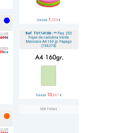
1
,034
Desde
€
Ref. TO114106
- ** Paq. 250
sin IVA
hojas de cartulina Verde
,499
€
Manzana A4 160 gr. Papago
(156274)
ciales
35
€/u
10
,667
Desde
€
VER TODAS
sin IVA