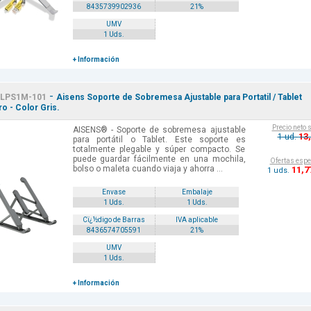
8435739902936
21%
UMV
1 Uds.
+ Información
-
LPS1M-101
Aisens Soporte de Sobremesa Ajustable para Portatil / Tablet
o - Color Gris.
Precio neto 
AISENS® - Soporte de sobremesa ajustable
13
1 ud.
para portátil o Tablet. Este soporte es
totalmente plegable y súper compacto. Se
puede guardar fácilmente en una mochila,
Ofertas espe
bolso o maleta cuando viaja y ahorra ...
11
,7
1 uds.
Envase
Embalaje
1 Uds.
1 Uds.
Cï¿½digo de Barras
IVA aplicable
8436574705591
21%
UMV
1 Uds.
+ Información