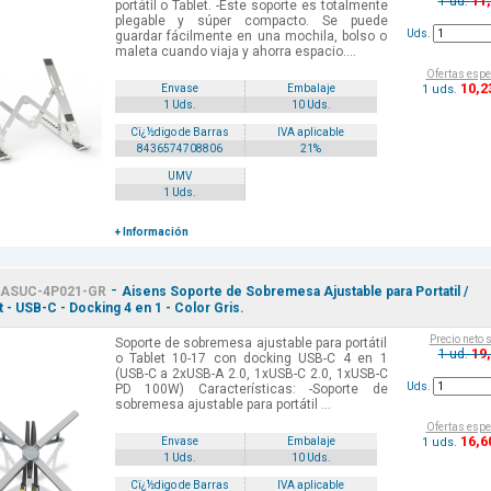
11
1 ud.
portátil o Tablet. -Este soporte es totalmente
plegable y súper compacto. Se puede
Uds.
guardar fácilmente en una mochila, bolso o
maleta cuando viaja y ahorra espacio....
Ofertas espe
10
,2
1 uds.
Envase
Embalaje
1 Uds.
10 Uds.
Cï¿½digo de Barras
IVA aplicable
8436574708806
21%
UMV
1 Uds.
+ Información
-
ASUC-4P021-GR
Aisens Soporte de Sobremesa Ajustable para Portatil /
t - USB-C - Docking 4 en 1 - Color Gris.
Precio neto 
Soporte de sobremesa ajustable para portátil
19
1 ud.
o Tablet 10-17 con docking USB-C 4 en 1
(USB-C a 2xUSB-A 2.0, 1xUSB-C 2.0, 1xUSB-C
Uds.
PD 100W) Características: -Soporte de
sobremesa ajustable para portátil ...
Ofertas espe
16
,6
1 uds.
Envase
Embalaje
1 Uds.
10 Uds.
Cï¿½digo de Barras
IVA aplicable