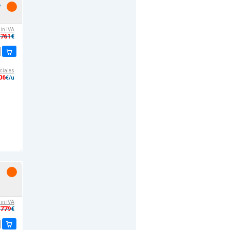
/
sin IVA
,761
€
ciales
06
€/u
sin IVA
,779
€