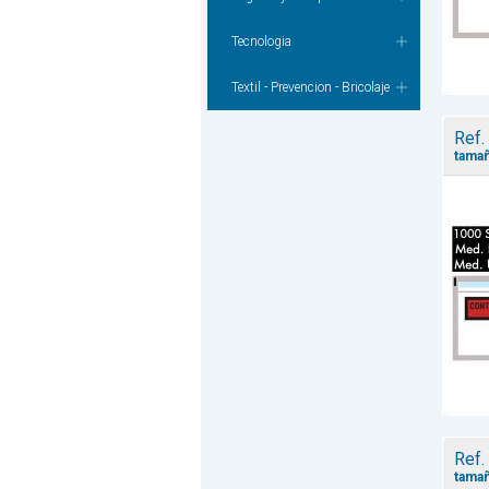
Tecnologia
Textil - Prevencion - Bricolaje
Ref.
tamañ
Ref.
tamañ