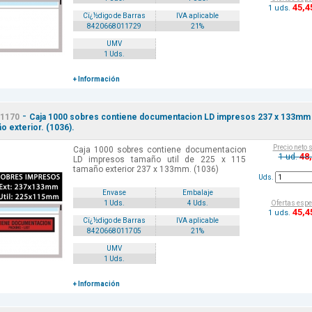
45
,4
1 uds.
Cï¿½digo de Barras
IVA aplicable
8420668011729
21%
UMV
1 Uds.
+ Información
-
1170
Caja 1000 sobres contiene documentacion LD impresos 237 x 133mm
o exterior. (1036).
Precio neto 
Caja 1000 sobres contiene documentacion
48
1 ud.
LD impresos tamaño util de 225 x 115
tamaño exterior 237 x 133mm. (1036)
Uds.
Envase
Embalaje
Ofertas espe
1 Uds.
4 Uds.
45
,4
1 uds.
Cï¿½digo de Barras
IVA aplicable
8420668011705
21%
UMV
1 Uds.
+ Información