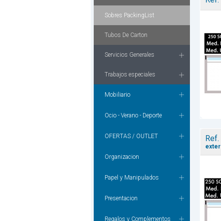
Sobres PackingList
Tubos De Carton
Servicios Generales
Trabajos especiales
Mobiliario
Ocio - Verano - Deporte
OFERTAS / OUTLET
Ref.
exter
Organizacion
Papel y Manipulados
Presentacion
Regalos y Complementos