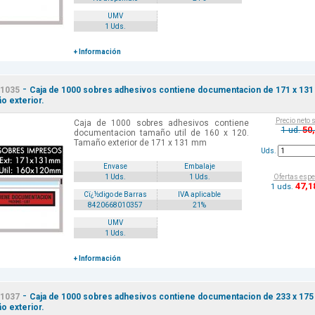
UMV
1 Uds.
+ Información
-
1035
Caja de 1000 sobres adhesivos contiene documentacion de 171 x 131
o exterior.
Precio neto 
Caja de 1000 sobres adhesivos contiene
50
1 ud.
documentacion tamaño util de 160 x 120.
Tamaño exterior de 171 x 131 mm
Uds.
Envase
Embalaje
Ofertas espe
1 Uds.
1 Uds.
47
,1
1 uds.
Cï¿½digo de Barras
IVA aplicable
8420668010357
21%
UMV
1 Uds.
+ Información
-
1037
Caja de 1000 sobres adhesivos contiene documentacion de 233 x 175
o exterior.