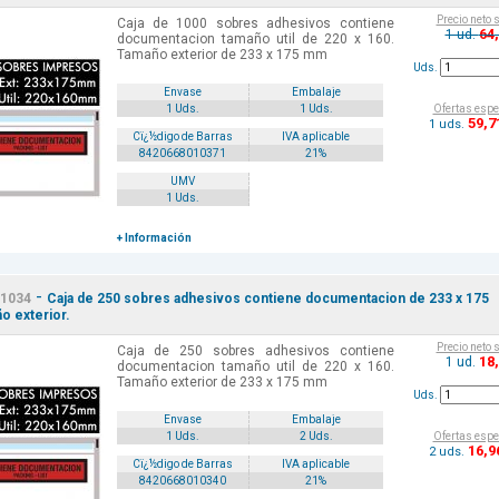
Precio neto 
Caja de 1000 sobres adhesivos contiene
64
1 ud.
documentacion tamaño util de 220 x 160.
Tamaño exterior de 233 x 175 mm
Uds.
Envase
Embalaje
Ofertas espe
1 Uds.
1 Uds.
59
,7
1 uds.
Cï¿½digo de Barras
IVA aplicable
8420668010371
21%
UMV
1 Uds.
+ Información
-
1034
Caja de 250 sobres adhesivos contiene documentacion de 233 x 175
o exterior.
Precio neto 
Caja de 250 sobres adhesivos contiene
18
1 ud.
documentacion tamaño util de 220 x 160.
Tamaño exterior de 233 x 175 mm
Uds.
Envase
Embalaje
Ofertas espe
1 Uds.
2 Uds.
16
,9
2 uds.
Cï¿½digo de Barras
IVA aplicable
8420668010340
21%