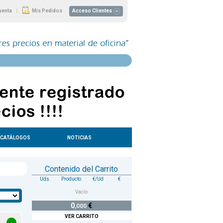
|
uenta
Mis Pedidos
Acceso Clientes
CATÁLOGOS
NOTICIAS
Contenido del Carrito
Uds.
Producto
€/Ud
€
Vacío
0
€
,000
VER CARRITO