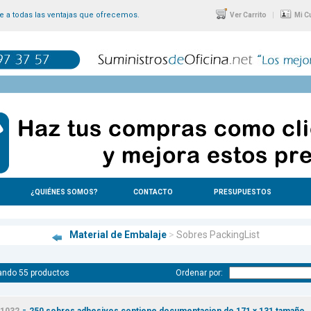
 a todas las ventajas que ofrecemos.
|
Ver Carrito
Mi C
¿QUIÉNES SOMOS?
CONTACTO
PRESUPUESTOS
Material de Embalaje
>
Sobres PackingList
ando 55 productos
Ordenar por:
-