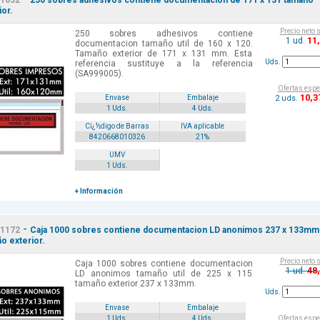
1032
250 sobres adhesivos contiene documentacion de 171 x 131 tamaño
ior.
Precio neto 
250 sobres adhesivos contiene
11
1 ud.
documentacion tamaño util de 160 x 120.
Tamaño exterior de 171 x 131 mm. Esta
Uds.
referencia sustituye a la referencia
(SA999005).
Ofertas espe
10
,3
2 uds.
Envase
Embalaje
1 Uds.
4 Uds.
Cï¿½digo de Barras
IVA aplicable
8420668010326
21%
UMV
1 Uds.
+ Información
-
1172
Caja 1000 sobres contiene documentacion LD anonimos 237 x 133mm
o exterior.
Precio neto 
Caja 1000 sobres contiene documentacion
48
1 ud.
LD anonimos tamaño util de 225 x 115
tamaño exterior 237 x 133mm.
Uds.
Envase
Embalaje
Ofertas espe
1 Uds.
4 Uds.