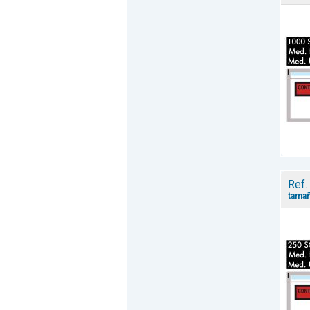
Ref.
tamañ