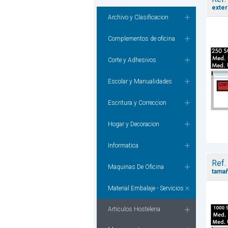
exter
Archivo y Clasificacion
Complementos de oficina
Corte y Adhesivos
Escolar y Manualidades
Escritura y Correccion
Hogar y Decoracion
Informatica
Ref.
Maquinas De Oficina
tamañ
Material Embalaje - Servicios
Articulos Hosteleria