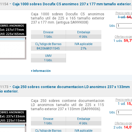
-
1154
Caja 1000 sobres Docufix C5 anonimos 237 x 177 mm tamaño exterior.
Precio neto 
Caja 1000 sobres Docufix C5 anonimos
64
1 ud.
tamaño util de 225 x 165 tamaño exterior
237 x 177 mm. (antigua SA999008)
Uds.
Envase
Embalaje
Ofertas espe
1 Uds.
4 Uds.
59
,7
1 uds.
Cï¿½digo de Barras
IVA aplicable
8420668011545
21%
UMV
1 Uds.
+ Información
-
1173
Caja 250 sobres contiene documentacion LD anonimos 237 x 133mm
o exterior.
Precio neto 
Caja 250 sobres contiene documentacion
15
1 ud.
LD anonimos tamaño util de 225 x 115
tamaño exterior 237 x 133mm (SA999006).
Uds.
Envase
Embalaje
Ofertas espe
1 Uds.
4 Uds.
14
,0
2 uds.
Cï¿½digo de Barras
IVA aplicable