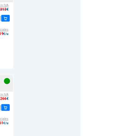
sin IVA
,313
€
ciales
19
€/u
sin IVA
,266
€
ciales
61
€/u