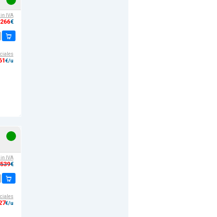
sin IVA
,266
€
ciales
61
€/u
sin IVA
,539
€
ciales
27
€/u