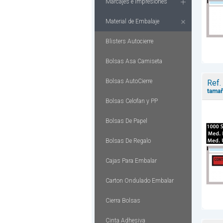
Marcajes e Impresiones
Material de Embalaje
Blisters Autocierre
Bolsas Asa Camiseta
Bolsas AutoCierre
Ref.
tamañ
Bolsas Celofan y PP
Bolsas De Papel
Bolsas De Regalo
Cajas Para Embalar
Carton Ondulado Embalar
Cierra Bolsas
Cinta Adhesiva