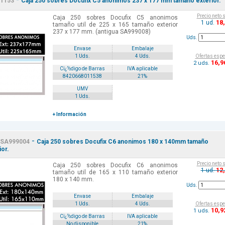
1153
Caja 250 sobres Docufix C5 anonimos 237 x 177 mm tamaño exterior.
Precio neto 
Caja 250 sobres Docufix C5 anonimos
18
1 ud.
tamaño util de 225 x 165 tamaño exterior
237 x 177 mm. (antigua SA999008)
Uds.
Envase
Embalaje
Ofertas espe
1 Uds.
4 Uds.
16
,9
2 uds.
Cï¿½digo de Barras
IVA aplicable
8420668011538
21%
UMV
1 Uds.
+ Información
-
SA999004
Caja 250 sobres Docufix C6 anonimos 180 x 140mm tamaño
ior.
Precio neto 
Caja 250 sobres Docufix C6 anonimos
12
1 ud.
tamaño util de 165 x 110 tamaño exterior
180 x 140 mm.
Uds.
Envase
Embalaje
Ofertas espe
1 Uds.
4 Uds.
10
,9
1 uds.
Cï¿½digo de Barras
IVA aplicable
No disponible
21%