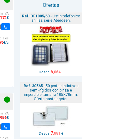
Ofertas
sin IVA
Ref. OF1005/63
- Listin telefonico
,174
€
anillas serie Aberdeen.
ciales
76
€/u
6
,064
Desde
€
Ref. 30565
- 50 porta distintivos
semi-rígidos con pinza e
imperdible tamaño 105X70mm.
Oferta hasta agotar.
sin IVA
,956
€
7
,881
Desde
€
ciales