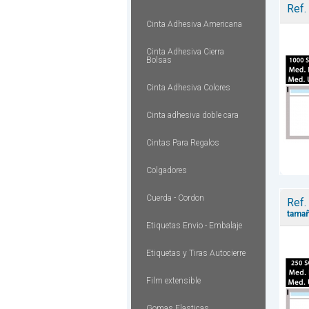
Ref.
Cinta Adhesiva Americana
Cinta Adhesiva Cierra
Bolsas
Cinta Adhesiva Colores
Cinta adhesiva doble cara
Cintas Para Regalos
Colgadores
Cuerda - Cordon
Ref.
tamañ
Etiquetas Envio - Embalaje
Etiquetas y Tiras Autocierre
Film extensible
Gomas Elasticas