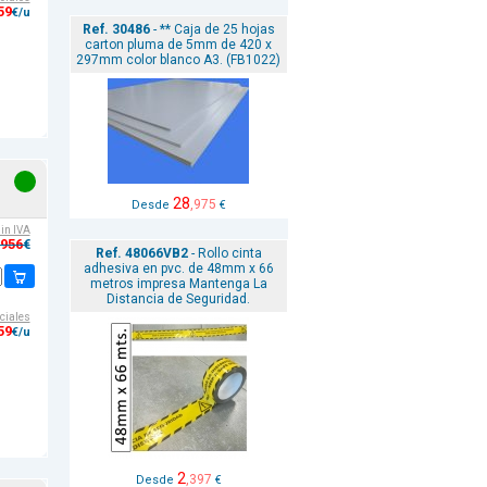
59
€/u
Ref. 30486
- ** Caja de 25 hojas
carton pluma de 5mm de 420 x
297mm color blanco A3. (FB1022)
28
,975
Desde
€
sin IVA
,956
€
Ref. 48066VB2
- Rollo cinta
adhesiva en pvc. de 48mm x 66
metros impresa Mantenga La
Distancia de Seguridad.
ciales
59
€/u
2
,397
Desde
€