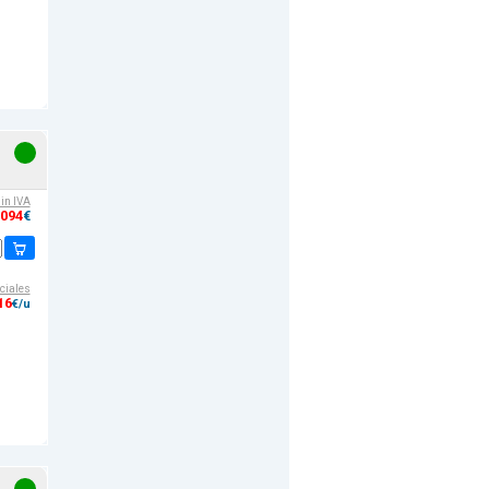
sin IVA
,094
€
ciales
16
€/u