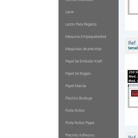
Lacre
Lazos Para Regalos
Maquina Empaquetadora
Ref.
tamañ
Maquinas de precintar
Papel De Embalar Kraft
Papel De Regalo
Papel Manila
Plastico Burbuja
Porta Rollos
Porta Rollos Papel
Precinto Adhesivo
Ref.