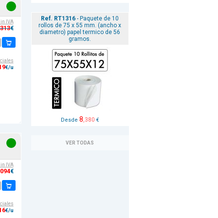
Ref. RT1316
- Paquete de 10
sin IVA
rollos de 75 x 55 mm. (ancho x
,313
€
diametro) papel termico de 56
gramos.
ciales
19
€/u
8
,380
Desde
€
VER TODAS
sin IVA
,094
€
ciales
16
€/u