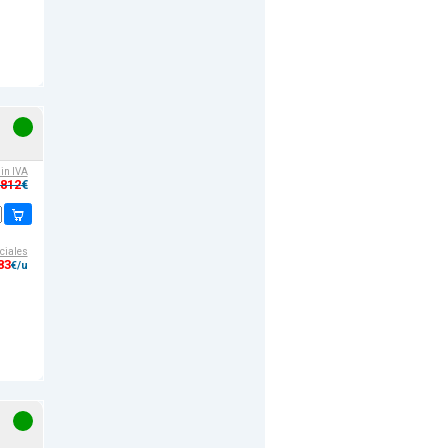
sin IVA
,812
€
ciales
83
€/u