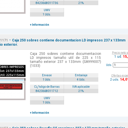
8420668011736
21%
UMV
1 Uds.
+ Información
-
1171
Caja 250 sobres contiene documentacion LD impresos 237 x 133mm
o exterior.
Precio neto 
Caja 250 sobres contiene documentacion
15
1 ud.
LD impresos tamaño util de 225 x 115
tamaño exterior 237 x 133mm (SA999007)
Uds.
(1033)
Envase
Embalaje
Ofertas espe
14
,0
2 uds.
1 Uds.
4 Uds.
Cï¿½digo de Barras
IVA aplicable
8420668011712
21%
UMV
1 Uds.
+ Información
-