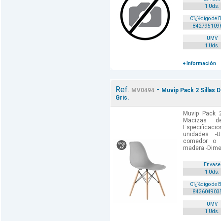
1 Uds.
Cï¿½digo de 
842795109
UMV
1 Uds.
+ Información
Ref.
-
MV0494
Muvip Pack 2 Sillas 
Gris.
Muvip Pack 2
Macizas d
Especificac
unidades -U
comedor o 
madera -Dimen
Envase
1 Uds.
Cï¿½digo de 
843604903
UMV
1 Uds.