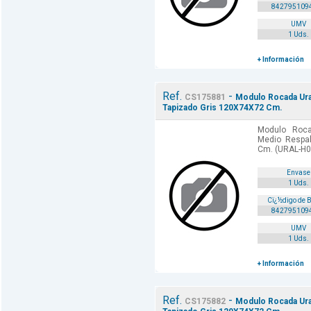
842795109
UMV
1 Uds.
+ Información
Ref.
-
CS175881
Modulo Rocada Ura
Tapizado Gris 120X74X72 Cm.
Modulo Roca
Medio Respa
Cm. (URAL-H0
Envase
1 Uds.
Cï¿½digo de 
842795109
UMV
1 Uds.
+ Información
Ref.
-
CS175882
Modulo Rocada Ura