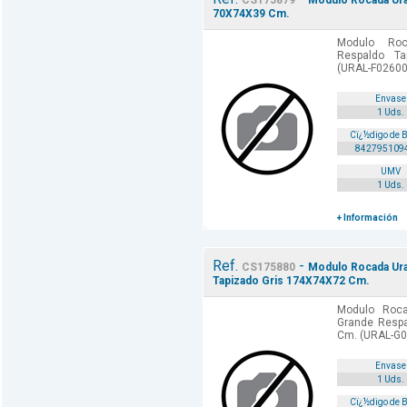
CS175879
Modulo Rocada Ura
70X74X39 Cm.
Modulo Roc
Respaldo T
(URAL-F02600
Envase
1 Uds.
Cï¿½digo de 
842795109
UMV
1 Uds.
+ Información
Ref.
-
CS175880
Modulo Rocada Ura
Tapizado Gris 174X74X72 Cm.
Modulo Roca
Grande Respa
Cm. (URAL-G0
Envase
1 Uds.
Cï¿½digo de 