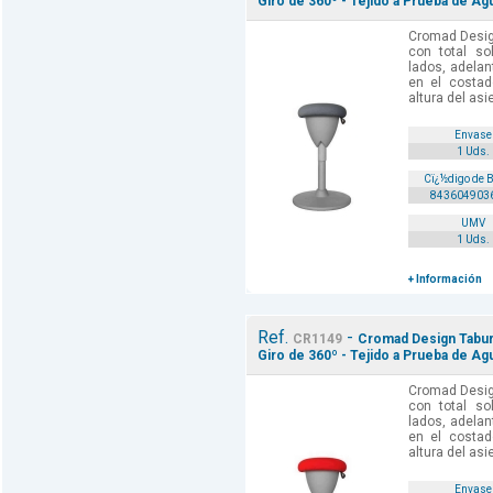
Giro de 360º - Tejido a Prueba de Agu
Cromad Desig
con total so
lados, adelan
en el costad
altura del as
Envase
1 Uds.
Cï¿½digo de 
843604903
UMV
1 Uds.
+ Información
Ref.
-
CR1149
Cromad Design Tabure
Giro de 360º - Tejido a Prueba de Agu
Cromad Desig
con total so
lados, adelan
en el costad
altura del as
Envase