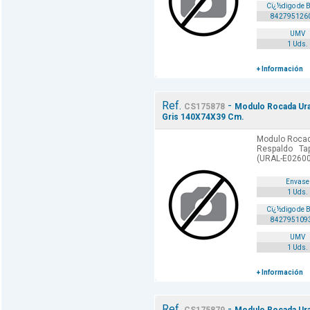
Cï¿½digo de 
842795126
UMV
1 Uds.
+ Información
Ref.
-
CS175878
Modulo Rocada Ural
Gris 140X74X39 Cm.
Modulo Rocada
Respaldo Ta
(URAL-E02600
Envase
1 Uds.
Cï¿½digo de 
842795109
UMV
1 Uds.
+ Información
Ref.
-