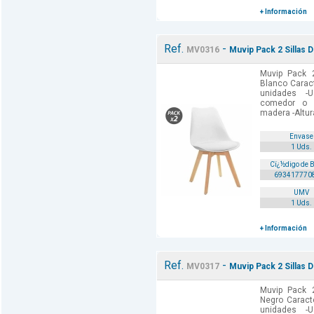
+ Información
Ref.
-
MV0316
Muvip Pack 2 Sillas 
Muvip Pack 2
Blanco Caract
unidades -U
comedor o 
madera -Altur
Envase
1 Uds.
Cï¿½digo de 
693417770
UMV
1 Uds.
+ Información
Ref.
-
MV0317
Muvip Pack 2 Sillas 
Muvip Pack 2
Negro Caracte
unidades -U