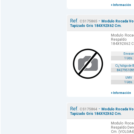
+ Información
Ref.
-
CS175865
Modulo Rocada Vol
Tapizado Gris 184X92X62 Cm.
Modulo Rocad
Respaldo 
184X92X62 C
Envase
1 Uds.
Cï¿½digo de 
842795109
UMV
1 Uds.
+ Información
Ref.
-
CS175864
Modulo Rocada Vol
Tapizado Gris 184X92X62 Cm.
Modulo Rocad
Respaldo Der
Cm. (VOLGA-