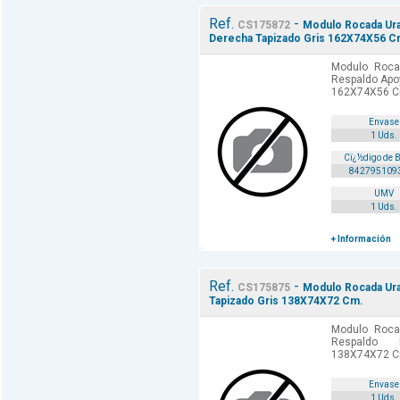
Ref.
-
CS175872
Modulo Rocada Ura
Derecha Tapizado Gris 162X74X56 C
Modulo Rocad
Respaldo Apo
162X74X56 C
Envase
1 Uds.
Cï¿½digo de 
842795109
UMV
1 Uds.
+ Información
Ref.
-
CS175875
Modulo Rocada Ural
Tapizado Gris 138X74X72 Cm.
Modulo Rocad
Respaldo 
138X74X72 C
Envase
1 Uds.