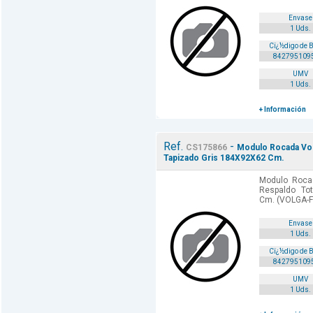
Envase
1 Uds.
Cï¿½digo de 
842795109
UMV
1 Uds.
+ Información
Ref.
-
CS175866
Modulo Rocada Vol
Tapizado Gris 184X92X62 Cm.
Modulo Rocad
Respaldo To
Cm. (VOLGA-F
Envase
1 Uds.
Cï¿½digo de 
842795109
UMV
1 Uds.