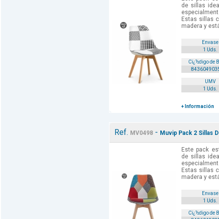
de sillas idea
especialment
Estas sillas
madera y está
Envase
1 Uds.
Cï¿½digo de 
843604903
UMV
1 Uds.
+ Información
Ref.
-
MV0498
Muvip Pack 2 Sillas 
Este pack es
de sillas idea
especialment
Estas sillas
madera y está
Envase
1 Uds.
Cï¿½digo de 