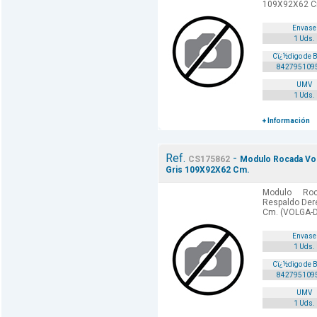
109X92X62 C
Envase
1 Uds.
Cï¿½digo de 
842795109
UMV
1 Uds.
+ Información
Ref.
-
CS175862
Modulo Rocada Vol
Gris 109X92X62 Cm.
Modulo Roc
Respaldo Der
Cm. (VOLGA-
Envase
1 Uds.
Cï¿½digo de 
842795109
UMV
1 Uds.