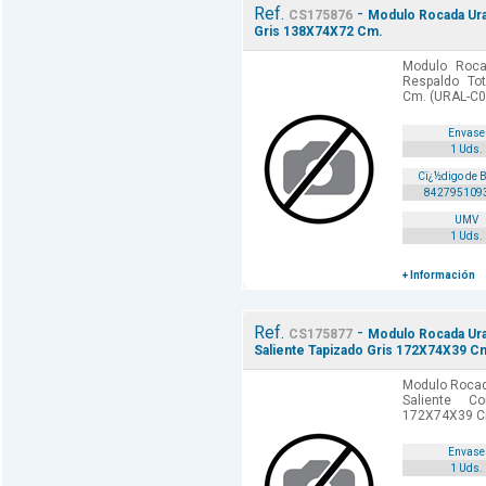
Ref.
-
CS175876
Modulo Rocada Ural
Gris 138X74X72 Cm.
Modulo Roca
Respaldo To
Cm. (URAL-C0
Envase
1 Uds.
Cï¿½digo de 
842795109
UMV
1 Uds.
+ Información
Ref.
-
CS175877
Modulo Rocada Ural
Saliente Tapizado Gris 172X74X39 C
Modulo Rocada
Saliente C
172X74X39 C
Envase
1 Uds.