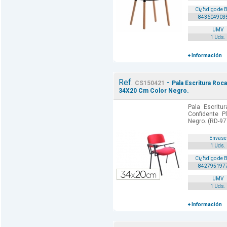
Cï¿½digo de 
843604903
UMV
1 Uds.
+ Información
Ref.
-
CS150421
Pala Escritura Roc
34X20 Cm Color Negro.
Pala Escritu
Confidente 
Negro. (RD-97
Envase
1 Uds.
Cï¿½digo de 
842795197
UMV
1 Uds.
+ Información