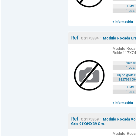
UMV
1 Uds.
+ Información
Ref.
-
CS175884
Modulo Rocada Ura
Modulo Rocad
Roble 117X74
Envase
1 Uds.
Cï¿½digo de 
842795109
UMV
1 Uds.
+ Información
Ref.
-
CS175859
Modulo Rocada Vol
Gris 91X69X39 Cm.
Modulo Rocad