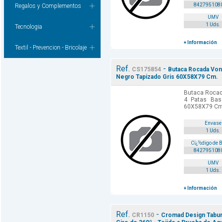
842795108
Regalos y Complementos
UMV
1 Uds.
Tecnologia
+ Información
Textil - Prevencion - Bricolaje
Ref.
-
CS175854
Butaca Rocada Von
Negro Tapizado Gris 60X58X79 Cm.
Butaca Rocad
4 Patas Bas
60X58X79 Cm
Envase
1 Uds.
Cï¿½digo de 
842795108
UMV
1 Uds.
+ Información
Ref.
-
CR1150
Cromad Design Tabure