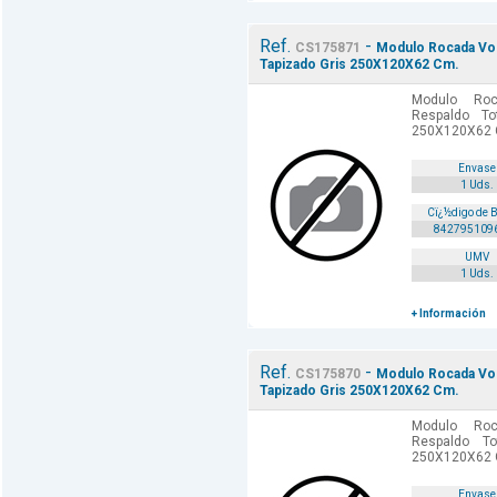
Ref.
-
CS175871
Modulo Rocada Volg
Tapizado Gris 250X120X62 Cm.
Modulo Roc
Respaldo To
250X120X62 C
Envase
1 Uds.
Cï¿½digo de 
842795109
UMV
1 Uds.
+ Información
Ref.
-
CS175870
Modulo Rocada Vol
Tapizado Gris 250X120X62 Cm.
Modulo Roc
Respaldo To
250X120X62 
Envase