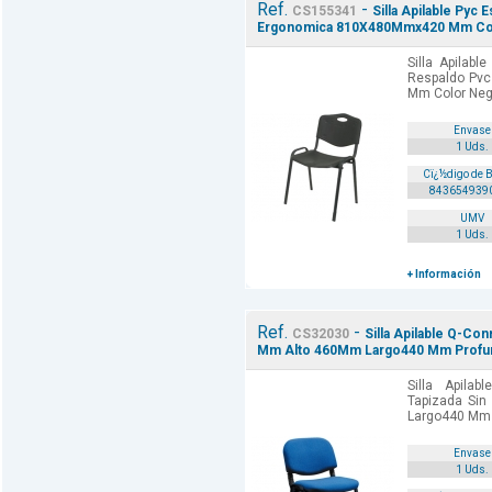
Ref.
-
CS155341
Silla Apilable Pyc
Ergonomica 810X480Mmx420 Mm Col
Silla Apilabl
Respaldo Pv
Mm Color Neg
Envase
1 Uds.
Cï¿½digo de 
843654939
UMV
1 Uds.
+ Información
Ref.
-
CS32030
Silla Apilable Q-Co
Mm Alto 460Mm Largo440 Mm Profun
Silla Apila
Tapizada Si
Largo440 Mm 
Envase
1 Uds.