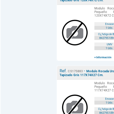
Tapizado Gris 120X74X72 Cm.
Modulo Roca
Pequeño R
120X74X72 Cm
Envase
1 Uds.
Cï¿½digo de 
842795109
UMV
1 Uds.
+ Información
Ref.
-
CS175883
Modulo Rocada Ura
Tapizado Gris 117X74X27 Cm.
Modulo Roca
Pequeño R
117X74X27 C
Envase
1 Uds.
Cï¿½digo de 
842795109