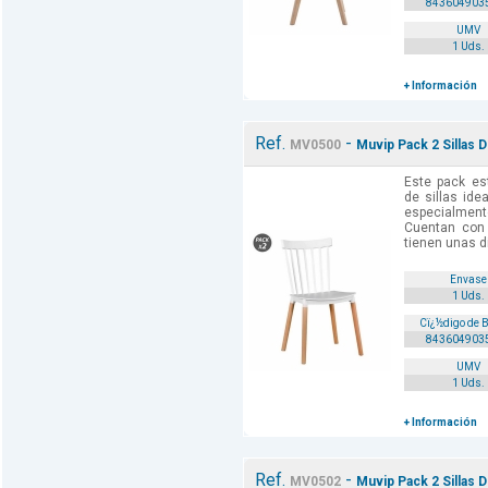
843604903
UMV
1 Uds.
+ Información
Ref.
-
MV0500
Muvip Pack 2 Sillas 
Este pack es
de sillas ide
especialmen
Cuentan con
tienen unas d
Envase
1 Uds.
Cï¿½digo de 
843604903
UMV
1 Uds.
+ Información
Ref.
-
MV0502
Muvip Pack 2 Sillas D