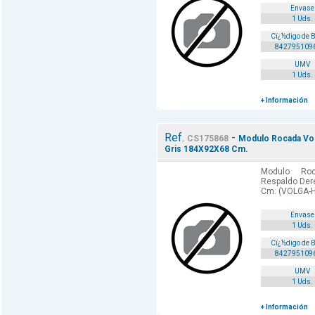
Envase
1 Uds.
Cï¿½digo de 
842795109
UMV
1 Uds.
+ Información
Ref.
-
CS175868
Modulo Rocada Vol
Gris 184X92X68 Cm.
Modulo Ro
Respaldo Der
Cm. (VOLGA-
Envase
1 Uds.
Cï¿½digo de 
842795109
UMV
1 Uds.
+ Información