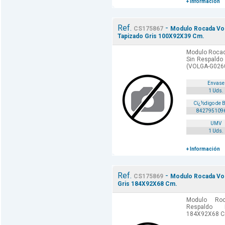
+ Información
Ref.
-
CS175867
Modulo Rocada Vol
Tapizado Gris 100X92X39 Cm.
Modulo Rocad
Sin Respaldo
(VOLGA-G026
Envase
1 Uds.
Cï¿½digo de 
842795109
UMV
1 Uds.
+ Información
Ref.
-
CS175869
Modulo Rocada Vol
Gris 184X92X68 Cm.
Modulo Ro
Respaldo 
184X92X68 C