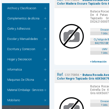
CS175855
Butaca Rocada Avo
Color Madera Oscuro Tapizado Gris
Archivo y Clasificacion
Butaca Rocad
De 4 Patas
Tapizado G
Complementos de oficina
D026210000T
Corte y Adhesivos
Envase
1 Uds.
Escolar y Manualidades
Cï¿½digo de 
842795108
Escritura y Correccion
UMV
1 Uds.
Hogar y Decoracion
+ Información
Informatica
Ref.
-
CS175856
Butaca Rocada Avon
Color Negro Tapizado Gris 60X56X7
Maquinas De Oficina
Butaca Roca
Estrella De 
Material Embalaje - Servicios
Gris 60X56X7
Mobiliario
Envase
1 Uds.