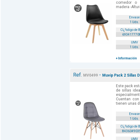
comedor o 
madera -Altur
Envase
1 Uds.
Cï¿½digo de 
693417770
UMV
1 Uds.
+ Información
Ref.
-
MV0499
Muvip Pack 2 Sillas D
Este pack es
de sillas ide
especialmen
Cuentan con
tienen unas 
Envase
1 Uds.
Cï¿½digo de 
843604903
UMV