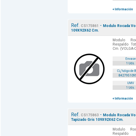
+ Información
Ref.
-
CS175861
Modulo Rocada Vol
109X92X62 Cm.
Modulo Roc
Respaldo To
Cm. (VOLGA-
Envase
1 Uds.
Cï¿½digo de 
842795109
UMV
1 Uds.
+ Información
Ref.
-
CS175863
Modulo Rocada Vol
Tapizado Gris 109X92X62 Cm.
Modulo Roc
Respaldo 