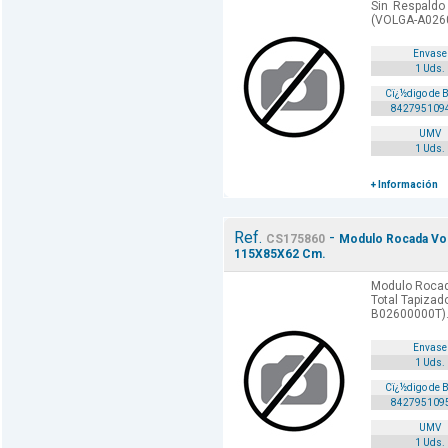
Sin Respaldo
(VOLGA-A026
Envase
1 Uds.
Cï¿½digo de 
842795109
UMV
1 Uds.
+ Información
Ref.
-
CS175860
Modulo Rocada Volg
115X85X62 Cm.
Modulo Rocad
Total Tapiza
B02600000T)
Envase
1 Uds.
Cï¿½digo de 
842795109
UMV
1 Uds.