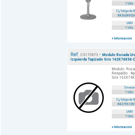
1 Uds.
Cï¿½digo de 
843604903
UMV
1 Uds.
+ Información
Ref.
-
CS175873
Modulo Rocada Ura
Izquierda Tapizado Gris 162X74X56 
Modulo Rocad
Respaldo Ap
Gris 162X74X
Envase
1 Uds.
Cï¿½digo de 
842795109
UMV
1 Uds.
+ Información