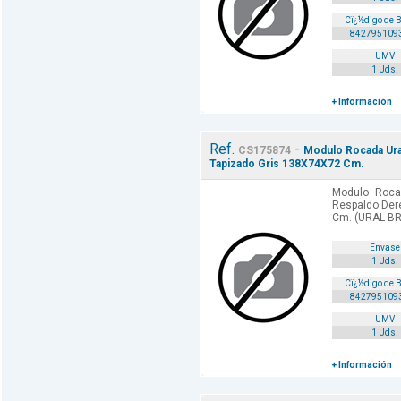
Cï¿½digo de 
842795109
UMV
1 Uds.
+ Información
Ref.
-
CS175874
Modulo Rocada Ura
Tapizado Gris 138X74X72 Cm.
Modulo Rocad
Respaldo Der
Cm. (URAL-BR
Envase
1 Uds.
Cï¿½digo de 
842795109
UMV
1 Uds.
+ Información