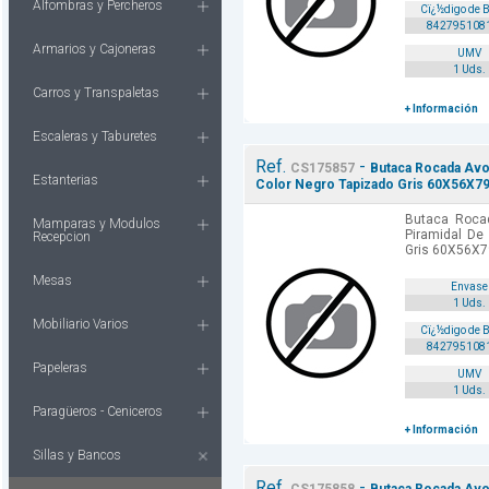
Alfombras y Percheros
Cï¿½digo de 
842795108
Armarios y Cajoneras
UMV
1 Uds.
Carros y Transpaletas
+ Información
Escaleras y Taburetes
Ref.
-
CS175857
Butaca Rocada Avon
Estanterias
Color Negro Tapizado Gris 60X56X7
Butaca Roca
Mamparas y Modulos
Piramidal De
Recepcion
Gris 60X56X7
Mesas
Envase
1 Uds.
Mobiliario Varios
Cï¿½digo de 
842795108
Papeleras
UMV
1 Uds.
Paragüeros - Ceniceros
+ Información
Sillas y Bancos
Ref.
-