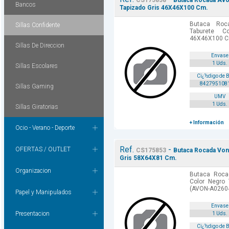
CS175858
Butaca Rocada Avo
Bancos
Tapizado Gris 46X46X100 Cm.
Butaca Ro
Sillas Confidente
Taburete C
46X46X100 C
Sillas De Direccion
Envase
1 Uds.
Sillas Escolares
Cï¿½digo de 
842795108
Sillas Gaming
UMV
1 Uds.
Sillas Giratorias
+ Información
Ocio - Verano - Deporte
Ref.
-
OFERTAS / OUTLET
CS175853
Butaca Rocada Von
Gris 58X64X81 Cm.
Organizacion
Butaca Roc
Color Negro
(AVON-A0260
Papel y Manipulados
Envase
Presentacion
1 Uds.
Cï¿½digo de 