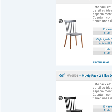
Este pack es
de sillas ide
especialmen
Cuentan con
tienen unas 
Envase
1 Uds.
Cï¿½digo de 
843604903
UMV
1 Uds.
+ Información
Ref.
-
MV0501
Muvip Pack 2 Sillas 
Este pack es
de sillas ide
especialmen
Cuentan con
tienen unas 
Envase
1 Uds.