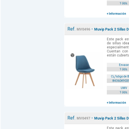
1 Uds.
+ Información
Ref.
-
MV0496
Muvip Pack 2 Sillas 
Este pack es
de sillas idea
especialment
Cuentan con
están cubierta
Envase
1 Uds.
Cï¿½digo de 
843604903
UMV
1 Uds.
+ Información
Ref.
-
MV0497
Muvip Pack 2 Sillas 
Este pack es