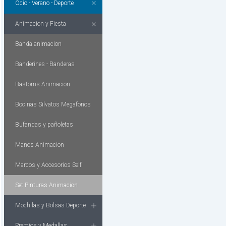
Ocio - Verano - Deporte
Animacion y Fiesta
Banda animacion
Banderines - Banderas
Bastoms Animacion
Bocinas Silvatos Megafonos
Bufandas y pañoletas
Manos Animacion
Marcos y Accesorios Selfi
Set Pinturas Animacion
Mochilas y Bolsas Deporte
Premios y Medallas