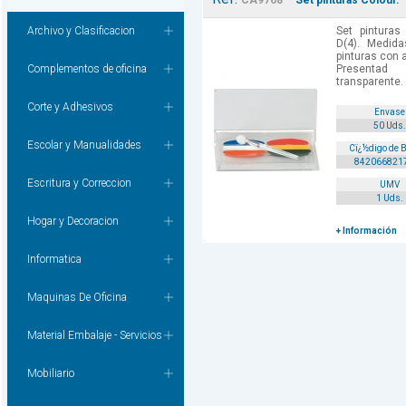
CA9768
Set pinturas Colour.
Archivo y Clasificacion
Set pinturas
D(4). Medid
pinturas con a
Complementos de oficina
Presentad
transparente.
Corte y Adhesivos
Envase
50 Uds.
Escolar y Manualidades
Cï¿½digo de 
842066821
Escritura y Correccion
UMV
1 Uds.
Hogar y Decoracion
+ Información
Informatica
Maquinas De Oficina
Material Embalaje - Servicios
Mobiliario