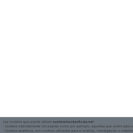
Las cookies que puede utilizar
suministrosdeoficina.net
:
- Cookies estrictamente necesarias como por ejemplo, aquellas que sirven para 
- Cookies analíticas, son cookies utilizadas para el análisis, investigación o estad