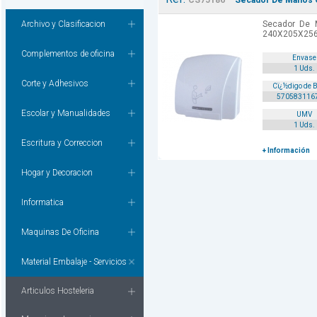
CS75186
Secador De Manos 
Archivo y Clasificacion
Secador De 
240X205X256
Complementos de oficina
Envase
1 Uds.
Corte y Adhesivos
Cï¿½digo de 
570583116
Escolar y Manualidades
UMV
1 Uds.
Escritura y Correccion
+ Información
Hogar y Decoracion
Informatica
Maquinas De Oficina
Material Embalaje - Servicios
Articulos Hosteleria