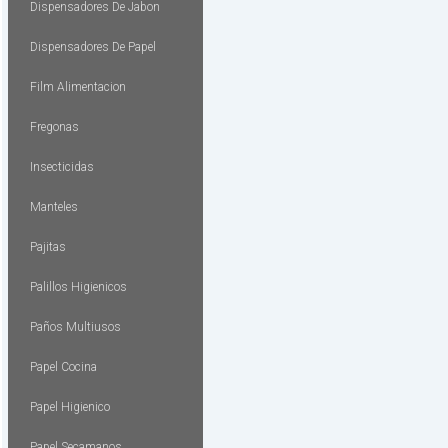
Dispensadores De Jabon
Dispensadores De Papel
Film Alimentacion
Fregonas
Insecticidas
Manteles
Pajitas
Palillos Higienicos
Paños Multiusos
Papel Cocina
Papel Higienico
Papel Secamanos