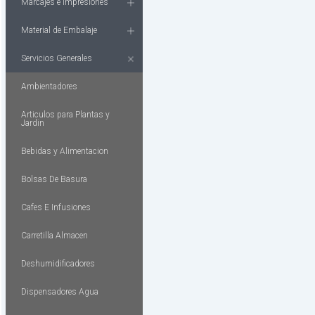
Marcajes e Impresiones
Material de Embalaje
Servicios Generales
Ambientadores
Articulos para Plantas y
Jardin
Bebidas y Alimentacion
Bolsas De Basura
Cafes E Infusiones
Carretilla Almacen
Deshumidificadores
Dispensadores Agua