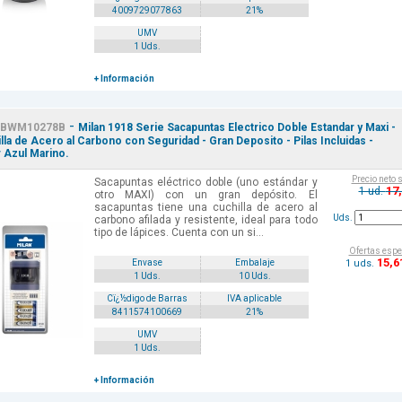
4009729077863
21%
UMV
1 Uds.
+ Información
-
BWM10278B
Milan 1918 Serie Sacapuntas Electrico Doble Estandar y Maxi -
lla de Acero al Carbono con Seguridad - Gran Deposito - Pilas Incluidas -
 Azul Marino.
Precio neto 
Sacapuntas eléctrico doble (uno estándar y
17
1 ud.
otro MAXI) con un gran depósito. El
sacapuntas tiene una cuchilla de acero al
Uds.
carbono afilada y resistente, ideal para todo
tipo de lápices. Cuenta con un si...
Ofertas espe
15
,6
1 uds.
Envase
Embalaje
1 Uds.
10 Uds.
Cï¿½digo de Barras
IVA aplicable
8411574100669
21%
UMV
1 Uds.
+ Información