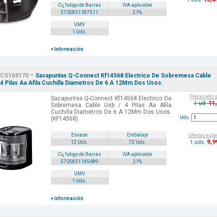
Cï¿½digo de Barras
IVA aplicable
5705831187511
21%
UMV
1 Uds.
+ Información
-
CS169170
Sacapuntas Q-Connect Kf14568 Electrico De Sobremesa Cable
 4 Pilas Aa Afila Cuchilla Diametros De 6 A 12Mm Dos Usos.
Precio neto 
Sacapuntas Q-Connect Kf14568 Electrico De
11
1 ud.
Sobremesa Cable Usb / 4 Pilas Aa Afila
Cuchilla Diametros De 6 A 12Mm Dos Usos.
Uds.
(KF14568).
Envase
Embalaje
Ofertas espe
9
,9
1 uds.
12 Uds.
72 Uds.
Cï¿½digo de Barras
IVA aplicable
5705831145689
21%
UMV
1 Uds.
+ Información