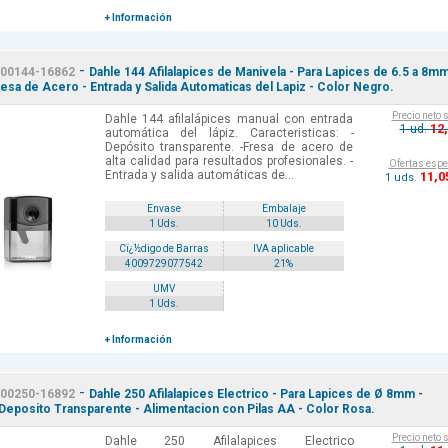
+ Información
-
00144-16862
Dahle 144 Afilalapices de Manivela - Para Lapices de 6.5 a 8m
resa de Acero - Entrada y Salida Automaticas del Lapiz - Color Negro.
Precio neto 
Dahle 144 afilalápices manual con entrada
12
1 ud.
automática del lápiz. Caracteristicas: -
Depósito transparente. -Fresa de acero de
alta calidad para resultados profesionales. -
Ofertas espe
Entrada y salida automáticas de...
11
,0
1 uds.
Envase
Embalaje
1 Uds.
10 Uds.
Cï¿½digo de Barras
IVA aplicable
4009729077542
21%
UMV
1 Uds.
+ Información
-
00250-16892
Dahle 250 Afilalapices Electrico - Para Lapices de Ø 8mm -
Deposito Transparente - Alimentacion con Pilas AA - Color Rosa.
Precio neto 
Dahle 250 Afilalapices Electrico