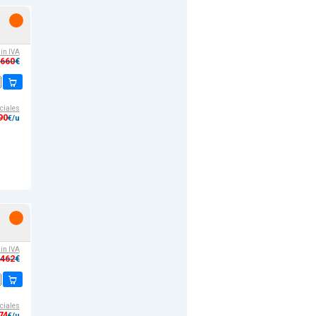
sin IVA
,660
€
ciales
90
€/u
sin IVA
,462
€
ciales
74
€/u