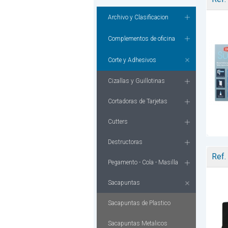
Archivo y Clasificacion
Complementos de oficina
Corte y Adhesivos
Cizallas y Guillotinas
Cortadoras de Tarjetas
Cutters
Destructoras
Ref.
Pegamento - Cola - Masilla
Sacapuntas
Sacapuntas de Plastico
Sacapuntas Metalicos