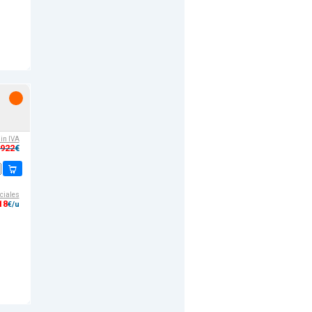
sin IVA
,922
€
ciales
18
€/u