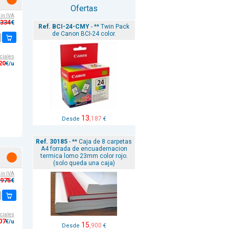
Ofertas
sin IVA
,334
€
Ref. BCI-24-CMY
- ** Twin Pack
de Canon BCI-24 color.
ciales
20
€/u
13
,187
Desde
€
Ref. 30185
- ** Caja de 8 carpetas
A4 forrada de encuadernacion
termica lomo 23mm color rojo.
(solo queda una caja)
sin IVA
,975
€
ciales
07
€/u
15
,900
Desde
€