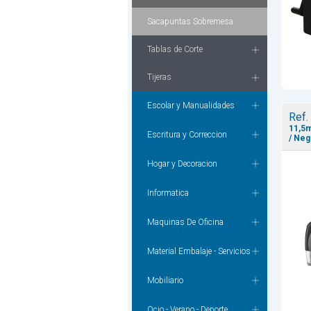
Sacapuntas Sobremesa
Tablas de Corte
Tijeras
Escolar y Manualidades
Ref.
11,5m
Escritura y Correccion
/ Neg
Hogar y Decoracion
Informatica
Maquinas De Oficina
Material Embalaje - Servicios
Mobiliario
Ocio - Verano - Deporte