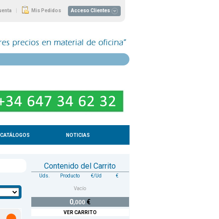
|
uenta
Mis Pedidos
Acceso Clientes
CATÁLOGOS
NOTICIAS
Contenido del Carrito
Uds.
Producto
€/Ud
€
Vacío
0
€
,000
VER CARRITO