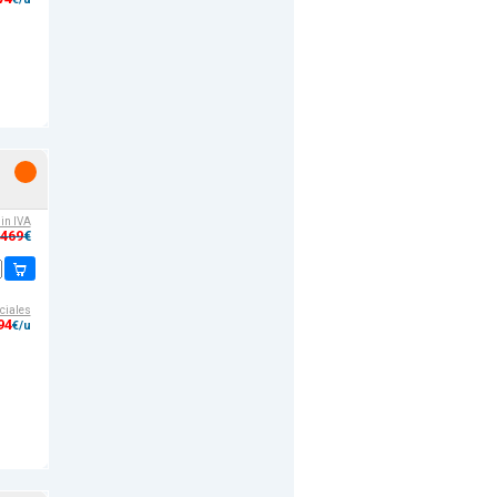
sin IVA
,469
€
ciales
94
€/u