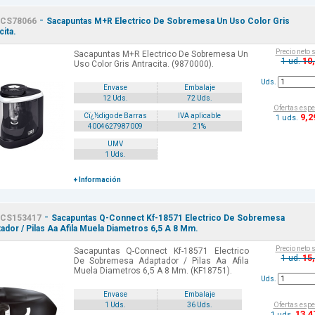
-
CS78066
Sacapuntas M+R Electrico De Sobremesa Un Uso Color Gris
cita.
Precio neto 
Sacapuntas M+R Electrico De Sobremesa Un
10
1 ud.
Uso Color Gris Antracita. (9870000).
Uds.
Envase
Embalaje
12 Uds.
72 Uds.
Ofertas espe
9
,2
Cï¿½digo de Barras
IVA aplicable
1 uds.
4004627987009
21%
UMV
1 Uds.
+ Información
-
CS153417
Sacapuntas Q-Connect Kf-18571 Electrico De Sobremesa
ador / Pilas Aa Afila Muela Diametros 6,5 A 8 Mm.
Precio neto 
Sacapuntas Q-Connect Kf-18571 Electrico
15
1 ud.
De Sobremesa Adaptador / Pilas Aa Afila
Muela Diametros 6,5 A 8 Mm. (KF18751).
Uds.
Envase
Embalaje
Ofertas espe
1 Uds.
36 Uds.
13
,4
1 uds.