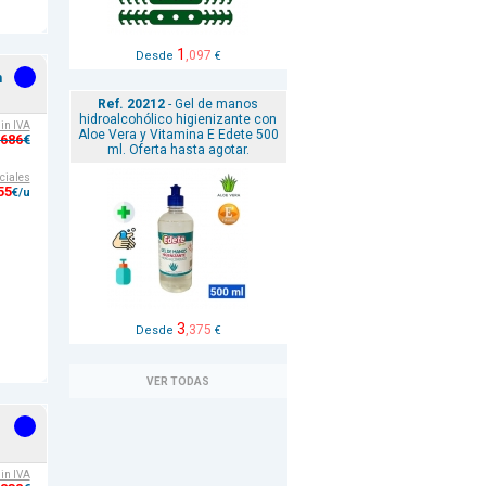
1
,097
Desde
€
m
Ref. 20212
- Gel de manos
hidroalcohólico higienizante con
sin IVA
Aloe Vera y Vitamina E Edete 500
,686
€
ml. Oferta hasta agotar.
ciales
55
€/u
3
,375
Desde
€
VER TODAS
sin IVA