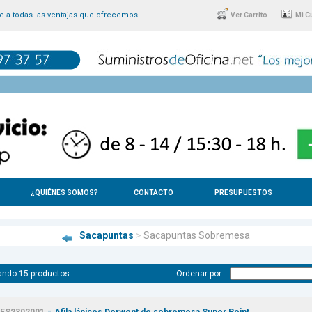
 a todas las ventajas que ofrecemos.
|
Ver Carrito
Mi C
¿QUIÉNES SOMOS?
CONTACTO
PRESUPUESTOS
Sacapuntas
>
Sacapuntas Sobremesa
ando 15 productos
Ordenar por:
-