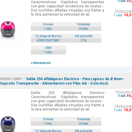
11
1 ud.
Caracteristicas: -Depósitos transparentes
con gran capacidad recolectora de virutas. -
Dos cuchillas afiladas situadas una frente a
Ofertas espe
la otra aumentan la velocidad de afi...
10
,3
1 uds.
Envase
Embalaje
1 Uds.
10 Uds.
Cï¿½digo de Barras
IVA aplicable
4009729077887
21%
UMV
1 Uds.
+ Información
-
00250-16891
Dahle 250 Afilalapices Electrico - Para Lapices de Ø 8mm -
Deposito Transparente - Alimentacion con Pilas AA - ColorAzul.
Precio neto 
Dahle 250 Afilalapices Electrico
11
1 ud.
Caracteristicas: -Depósitos transparentes
con gran capacidad recolectora de virutas. -
Dos cuchillas afiladas situadas una frente a
Ofertas espe
la otra aumentan la velocidad de afi...
10
,3
1 uds.
Envase
Embalaje
1 Uds.
10 Uds.
Cï¿½digo de Barras
IVA aplicable