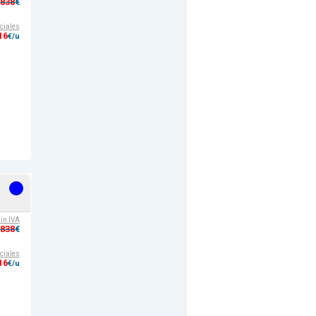
,838
€
ciales
16
€/u
sin IVA
,838
€
ciales
16
€/u