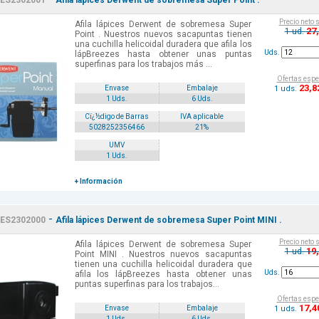
ES2302001
Afila lápices Derwent de sobremesa Super Point .
Precio neto 
Afila lápices Derwent de sobremesa Super
27
1 ud.
Point . Nuestros nuevos sacapuntas tienen
una cuchilla helicoidal duradera que afila los
Uds.
lápBreezes hasta obtener unas puntas
superfinas para los trabajos más ...
Ofertas espe
23
,8
1 uds.
Envase
Embalaje
1 Uds.
6 Uds.
Cï¿½digo de Barras
IVA aplicable
5028252356466
21%
UMV
1 Uds.
+ Información
-
ES2302000
Afila lápices Derwent de sobremesa Super Point MINI .
Precio neto 
Afila lápices Derwent de sobremesa Super
19
1 ud.
Point MINI . Nuestros nuevos sacapuntas
tienen una cuchilla helicoidal duradera que
Uds.
afila los lápBreezes hasta obtener unas
puntas superfinas para los trabajos...
Ofertas espe
17
,4
1 uds.
Envase
Embalaje
1 Uds.
6 Uds.