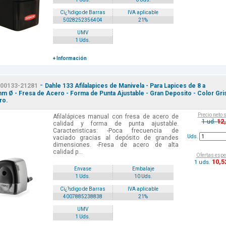
Cï¿½digo de Barras
IVA aplicable
5028252356404
21%
UMV
1 Uds.
+ Información
-
00133-21281
Dahle 133 Afilalapices de Manivela - Para Lapices de 8 a
m Ø - Fresa de Acero - Forma de Punta Ajustable - Gran Deposito - Color Gri
ro.
Precio neto 
Afilalápices manual con fresa de acero de
12
1 ud.
calidad y forma de punta ajustable.
Caracteristicas: -Poca frecuencia de
Uds.
vaciado gracias al depósito de grandes
dimensiones. -Fresa de acero de alta
calidad p...
Ofertas espe
10
,5
1 uds.
Envase
Embalaje
1 Uds.
10 Uds.
Cï¿½digo de Barras
IVA aplicable
4007885238838
21%
UMV
1 Uds.