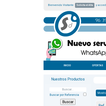
Bienvenido Visitante
y accede
Solicita el Alta
INICIO
OFERTAS
Nuestros Productos
Mostr
Buscar por Referencia
Ref.