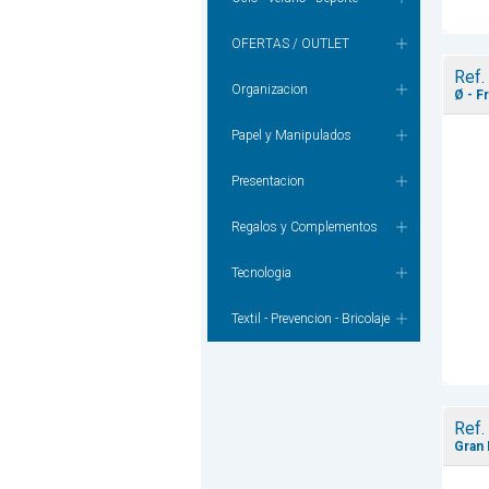
OFERTAS / OUTLET
Ref.
Organizacion
Ø - F
Papel y Manipulados
Presentacion
Regalos y Complementos
Tecnologia
Textil - Prevencion - Bricolaje
Ref.
Gran 