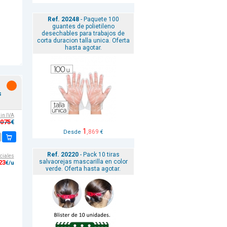
Ref. 20248
- Paquete 100
guantes de polietileno
desechables para trabajos de
corta duracion talla unica. Oferta
hasta agotar.
s
sin IVA
,075
€
1
,869
Desde
€
Ref. 20220
- Pack 10 tiras
ciales
salvaorejas mascarilla en color
23
€/u
verde. Oferta hasta agotar.