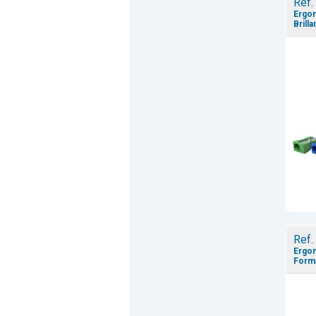
Ref.
Ergon
Brilla
Ref.
Ergon
Forma