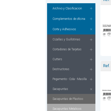
Archivo y Clasificacion
Complementos de oficina
Corte y Adhesivos
Cizallas y Guillotinas
Cortadoras de Tarjetas
Cutters
Ref.
Destructoras
Pegamento - Cola - Masilla
Sacapuntas
Sacapuntas de Plastico
Sacapuntas Metalicos