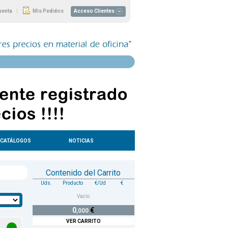
|
uenta
Mis Pedidos
Acceso Clientes
CATÁLOGOS
NOTICIAS
Contenido del Carrito
Uds.
Producto
€/Ud
€
Vacío
0
€
,000
VER CARRITO