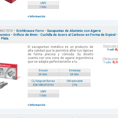
UMV
1 Uds.
+ Información
-
MC7074
Erichkrause Ferro - Sacapuntas de Aluminio con Agarre
omico - Orificio de 8mm - Cuchilla de Acero al Carbono en Forma de Espiral -
 Plata.
Precio neto 
El sacapuntas metálico es un producto de
0
1 ud.
alta calidad que te permitirá afilar tus lápices
de forma precisa y cómoda. Su diseño
cuenta con una zona de agarre ergonómica
Ofertas espe
que se adapta perfectamente a tu...
0
,1
1 uds.
Envase
Embalaje
24 Uds.
24 Uds.
Cï¿½digo de Barras
IVA aplicable
4041485070740
21%
UMV
1 Uds.
+ Información