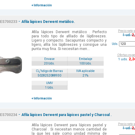
+ Información
-
ES700233
Afila lápices Derwent metálico.
Precio neto 
Afila lápices Derwent metálico . Perfecto
2
1 ud.
para todo tipo de afilado de lápBreezes.
Ligero y compacto. Sacapuntas compacto y
Uds.
ligero, afila los lápBreezes y consigue una
punta muy fina. Si necesitan men...
Ofertas espe
2
,2
1 uds.
Envase
Embalaje
20 Uds.
100 Uds.
Cï¿½digo de Barras
IVA aplicable
5028252088930
21%
UMV
1 Uds.
+ Información
-
ES700234
Afila lápices Derwent para lápices pastel y Charcoal .
Precio neto 
Afila lápices Derwent para lápices pastel y
2
1 ud.
Charcoal . Si necesitan menos cantidad de
la que les sale como unidad mínima de