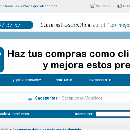
 a todas las ventajas que ofrecemos.
|
Ver Carrito
Mi C
¿QUIÉNES SOMOS?
CONTACTO
PRESUPUESTOS
Sacapuntas
>
Sacapuntas Metalicos
ando 41 productos
Ordenar por:
-