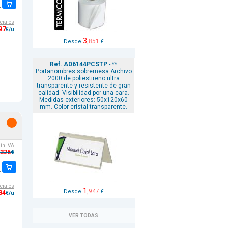
ciales
97
€/u
3
,851
Desde
€
Ref. AD6144PCSTP
- **
Portanombres sobremesa Archivo
2000 de poliestireno ultra
transparente y resistente de gran
calidad. Visibilidad por una cara.
Medidas exteriores: 50x120x60
mm. Color cristal transparente.
sin IVA
,326
€
ciales
1
,947
Desde
€
84
€/u
VER TODAS