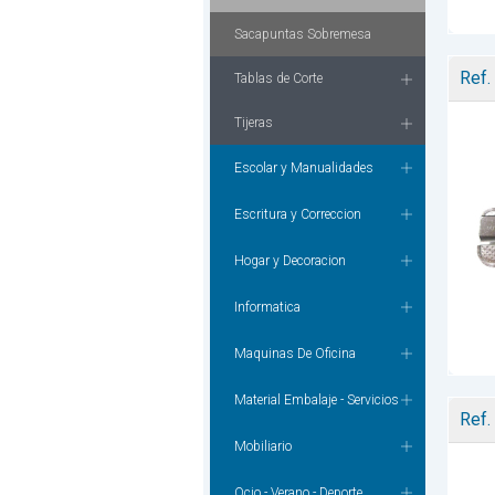
Sacapuntas Sobremesa
Ref.
Tablas de Corte
Tijeras
Escolar y Manualidades
Escritura y Correccion
Hogar y Decoracion
Informatica
Maquinas De Oficina
Material Embalaje - Servicios
Ref.
Mobiliario
Ocio - Verano - Deporte