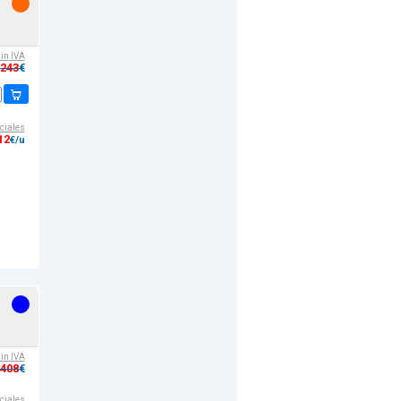
sin IVA
,243
€
ciales
12
€/u
sin IVA
,408
€
ciales