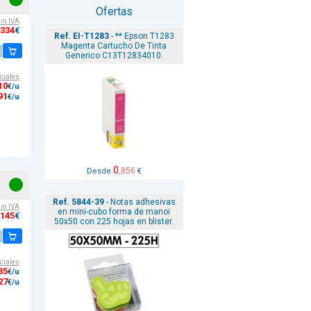
Ofertas
sin IVA
,334
€
Ref. EI-T1283
- ** Epson T1283
Magenta Cartucho De Tinta
Generico C13T12834010.
ciales
10
€/u
91
€/u
0
,856
Desde
€
Ref. 5844-39
- Notas adhesivas
sin IVA
en mini-cubo forma de manoi
,145
€
50x50 con 225 hojas en blister.
ciales
35
€/u
27
€/u