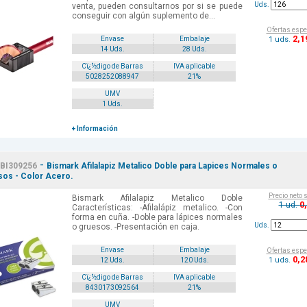
Uds.
venta, pueden consultarnos por si se puede
conseguir con algún suplemento de...
Ofertas espe
2
,1
1 uds.
Envase
Embalaje
14 Uds.
28 Uds.
Cï¿½digo de Barras
IVA aplicable
5028252088947
21%
UMV
1 Uds.
+ Información
-
BI309256
Bismark Afilalapiz Metalico Doble para Lapices Normales o
os - Color Acero.
Precio neto 
Bismark Afilalapiz Metalico Doble
0
1 ud.
Características: -Afilalápiz metalico. -Con
forma en cuña. -Doble para lápices normales
Uds.
o gruesos. -Presentación en caja.
Envase
Embalaje
Ofertas espe
0
,2
1 uds.
12 Uds.
120 Uds.
Cï¿½digo de Barras
IVA aplicable
8430173092564
21%
UMV