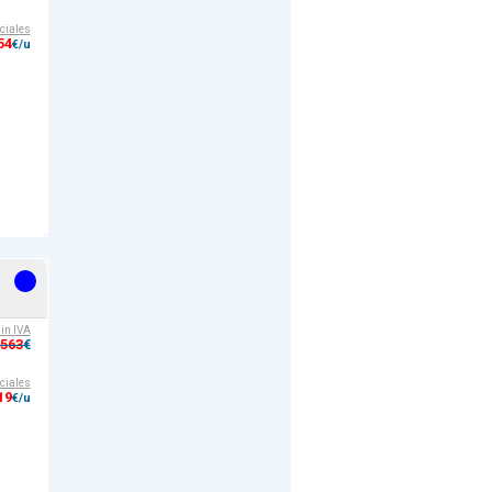
ciales
54
€/u
sin IVA
,563
€
ciales
19
€/u