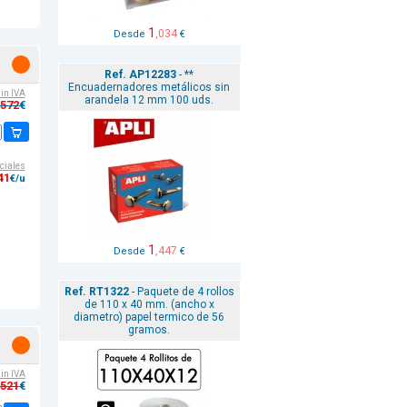
1
,034
Desde
€
Ref. AP12283
- **
Encuadernadores metálicos sin
sin IVA
arandela 12 mm 100 uds.
,572
€
ciales
41
€/u
1
,447
Desde
€
Ref. RT1322
- Paquete de 4 rollos
de 110 x 40 mm. (ancho x
diametro) papel termico de 56
gramos.
sin IVA
,521
€