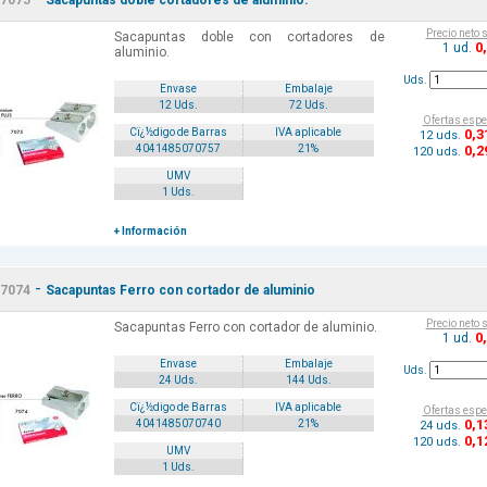
7075
Sacapuntas doble cortadores de aluminio.
Precio neto 
Sacapuntas doble con cortadores de
0
1 ud.
aluminio.
Uds.
Envase
Embalaje
12 Uds.
72 Uds.
Ofertas espe
0
,3
Cï¿½digo de Barras
IVA aplicable
12 uds.
0
,2
4041485070757
21%
120 uds.
UMV
1 Uds.
+ Información
-
7074
Sacapuntas Ferro con cortador de aluminio
Precio neto 
Sacapuntas Ferro con cortador de aluminio.
0
1 ud.
Envase
Embalaje
Uds.
24 Uds.
144 Uds.
Cï¿½digo de Barras
IVA aplicable
Ofertas espe
0
,1
4041485070740
21%
24 uds.
0
,1
120 uds.
UMV
1 Uds.