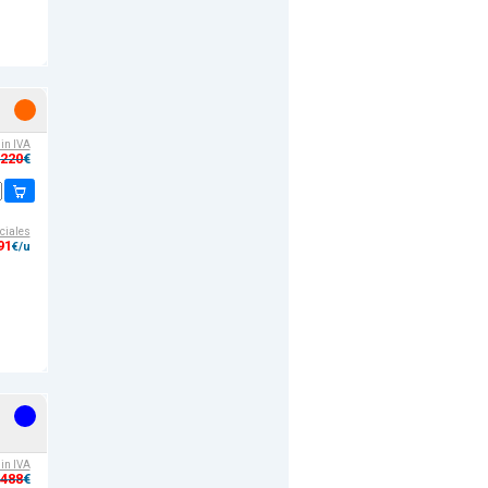
sin IVA
,220
€
ciales
91
€/u
sin IVA
,488
€