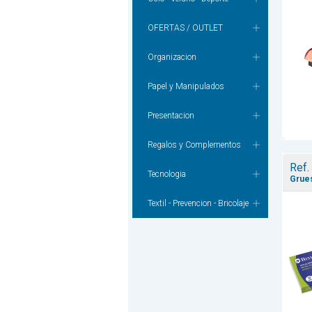
OFERTAS / OUTLET
Organizacion
Papel y Manipulados
Presentacion
Regalos y Complementos
Ref.
Tecnologia
Grues
Textil - Prevencion - Bricolaje