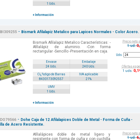
1 Uds.
+ Información
-
BI309255
Bismark Afilalapiz Metalico para Lapices Normales - Color Acero.
Precio neto 
Bismark Afilalapiz Metalico Características: -
0
1 ud.
Afilalápiz de aluminio. -Con forma
rectangular -Sencillo -Presentación en caja.
Uds.
Envase
Embalaje
Ofertas espe
24 Uds.
240 Uds.
0
,1
1 uds.
Cï¿½digo de Barras
IVA aplicable
8430173092557
21%
UMV
1 Uds.
+ Información
-
DO79566
Dohe Caja de 12 Afilalapices Doble de Metal - Forma de Cuña -
lla de Acero Resistente.
Precio neto 
Afilalápices doble de metal ligero y
6
1 ud.
resistente con forma de cuña y con cuchilla