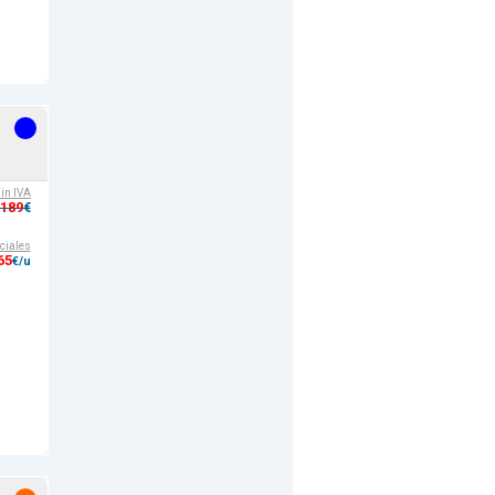
sin IVA
,189
€
ciales
65
€/u