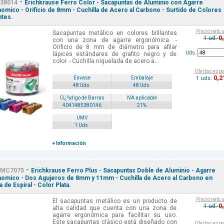
-
38014
Erichkrause Ferro Color - Sacapuntas de Aluminio con Agarre
omico - Orificio de 8mm - Cuchilla de Acero al Carbono - Surtido de Colores
ntes.
Precio neto 
Sacapuntas metálico en colores brillantes
0
1 ud.
con una zona de agarre ergonómica. -
Orificio de 8 mm de diámetro para afilar
Uds.
lápices estándares de grafito negro y de
color. - Cuchilla niquelada de acero a...
Ofertas espe
0
,2
1 uds.
Envase
Embalaje
48 Uds.
48 Uds.
Cï¿½digo de Barras
IVA aplicable
4041485380146
21%
UMV
1 Uds.
+ Información
-
MC7075
Erichkrause Ferro Plus - Sacapuntas Doble de Aluminio - Agarre
omico - Dos Agujeros de 8mm y 11mm - Cuchilla de Acero al Carbono en
 de Espiral - Color Plata.
Precio neto 
El sacapuntas metálico es un producto de
0
1 ud.
alta calidad que cuenta con una zona de
agarre ergonómica para facilitar su uso.
Este sacapuntas clásico está diseñado con
Ofertas espe