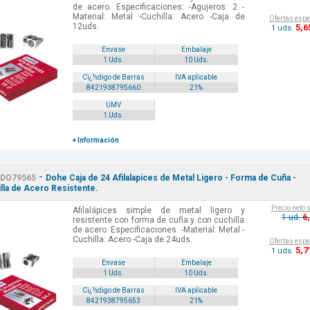
de acero. Especificaciones: -Agujeros: 2 -
Material: Metal -Cuchilla: Acero -Caja de
Ofertas espe
12uds.
5
,6
1 uds.
Envase
Embalaje
1 Uds.
10 Uds.
Cï¿½digo de Barras
IVA aplicable
8421938795660
21%
UMV
1 Uds.
+ Información
-
DO79565
Dohe Caja de 24 Afilalapices de Metal Ligero - Forma de Cuña -
lla de Acero Resistente.
Precio neto 
Afilalápices simple de metal ligero y
6
1 ud.
resistente con forma de cuña y con cuchilla
de acero. Especificaciones: -Material: Metal -
Cuchilla: Acero -Caja de 24uds.
Ofertas espe
5
,7
1 uds.
Envase
Embalaje
1 Uds.
10 Uds.
Cï¿½digo de Barras
IVA aplicable
8421938795653
21%