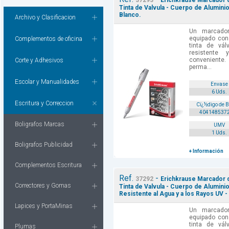
37293
Erichkrause Marcador d
Tinta de Valvula - Cuerpo de Alumini
Blanco.
Archivo y Clasificacion
Un marcador
equipado con
Complementos de oficina
tinta de vál
resistente
conveniente.
Corte y Adhesivos
perma...
Escolar y Manualidades
Envase
6 Uds.
Escritura y Correccion
Cï¿½digo de 
404148537
Boligrafos Marcas
UMV
1 Uds.
Boligrafos Publicidad
+ Información
Complementos Escritura
Ref.
-
37292
Erichkrause Marcador d
Correctores y Gomas
Tinta de Valvula - Cuerpo de Alumini
Resistente al Agua y a los Rayos UV 
Lapices y PortaMinas
Un marcador
equipado con
tinta de vál
Plumas