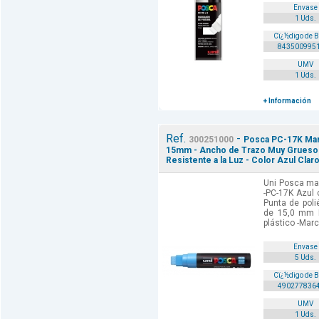
Envase
1 Uds.
Cï¿½digo de 
843500995
UMV
1 Uds.
+ Información
Ref.
-
300251000
Posca PC-17K Marc
15mm - Ancho de Trazo Muy Grueso -
Resistente a la Luz - Color Azul Claro
Uni Posca mar
-PC-17K Azul 
Punta de poli
de 15,0 mm 
plástico -Marc
Envase
5 Uds.
Cï¿½digo de 
490277836
UMV
1 Uds.