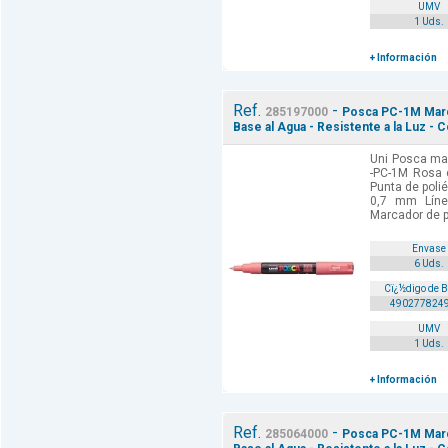
UMV
1 Uds.
+ Información
Ref.
-
285197000
Posca PC-1M Marca
Base al Agua - Resistente a la Luz - 
Uni Posca mar
-PC-1M Rosa c
Punta de poli
0,7 mm Línea
Marcador de p
Envase
6 Uds.
Cï¿½digo de 
490277824
UMV
1 Uds.
+ Información
Ref.
-
285064000
Posca PC-1M Marca