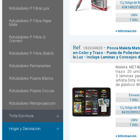
Cï¿½digo de 
404148537
Rotuladores P. Fibra Lyra
UMV
1 Uds.
Rotuladores P. Fibra Paper
Mate
+ Información
Rotuladores P. Fibra Q-
Connect
Ref.
-
182634820
Posca Maleta Meta
en Color y Trazo - Punta de Polieste
Rotuladores P. Fibra Stabilo
la Luz - Incluye Laminas y Consejos de
Rotuladores Permanentes
Maleta METÁL
trazo. 20 uni
3 láminas par
Rotuladores Pizarra Blanca
artista Dirty 
de plástico -M
Rotuladores Pizarra Oscura
Envase
1 Uds.
Rotuladores Retroproyeccion
Cï¿½digo de 
843500995
Tinta Escritura
UMV
1 Uds.
Hogar y Decoracion
+ Información