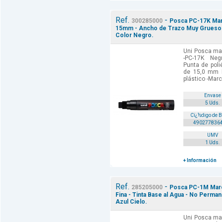
Ref.
-
300285000
Posca PC-17K Marc
15mm - Ancho de Trazo Muy Grueso - T
Color Negro.
Uni Posca mar
-PC-17K Neg
Punta de poli
de 15,0 mm 
plástico -Marc
Envase
5 Uds.
Cï¿½digo de 
490277836
UMV
1 Uds.
+ Información
Ref.
-
285205000
Posca PC-1M Marca
Fina - Tinta Base al Agua - No Perman
Azul Cielo.
Uni Posca mar