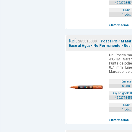
490277865
UMV
1 Uds.
+ Información
Ref.
-
285015000
Posca PC-1M Marca
Base al Agua - No Permanente - Resist
Uni Posca mar
-PC-1M Naran
Punta de poli
0,7 mm Línea
Marcador de p
Envase
6 Uds.
Cï¿½digo de 
490277865
UMV
1 Uds.
+ Información