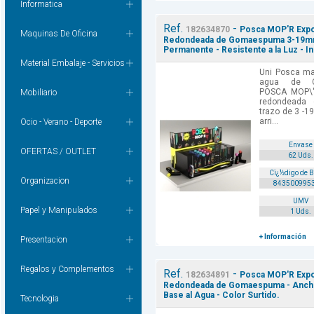
Informatica
Ref.
-
182634870
Posca MOP'R Expos
Maquinas De Oficina
Redondeada de Gomaespuma 3-19mm - 
Permanente - Resistente a la Luz - I
Material Embalaje - Servicios
Uni Posca ma
agua de Ca
POSCA MOP\'
Mobiliario
redondeada
trazo de 3 -1
arri...
Ocio - Verano - Deporte
Envase
OFERTAS / OUTLET
62 Uds.
Cï¿½digo de 
Organizacion
843500995
UMV
Papel y Manipulados
1 Uds.
+ Información
Presentacion
Regalos y Complementos
Ref.
-
182634891
Posca MOP'R Expos
Redondeada de Gomaespuma - Ancho d
Base al Agua - Color Surtido.
Tecnologia