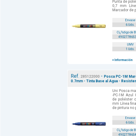
Punta de poli
0,7 mm Línea
Marcador de p
Envase
6 Uds.
Cï¿½digo de 
490277865
UMV
1 Uds.
+ Información
Ref.
-
285122000
Posca PC-1M Marca
0.7mm - Tinta Base al Agua - Resisten
Uni Posca mar
-PC-1M Azul 
de poliéster 
mm Línea fina
de pintura no 
Envase
6 Uds.
Cï¿½digo de 
490277865