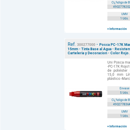
Cï¿½digo de 
490277820
UMV
1 Uds.
+ Información
Ref.
-
300277000
Posca PC-17K Marc
15mm - Tinta Base al Agua - Resistent
Carteleria y Decoracion - Color Rojo.
Uni Posca mar
-PC-17K Rojo1
de poliéster
15,0 mm Lí
plástico -Marc
Envase
5 Uds.
Cï¿½digo de 
490277836
UMV
1 Uds.
+ Información