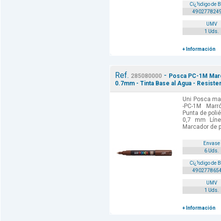
Cï¿½digo de 
490277824
UMV
1 Uds.
+ Información
Ref.
-
285080000
Posca PC-1M Marca
0.7mm - Tinta Base al Agua - Resiste
Uni Posca mar
-PC-1M Marr
Punta de poli
0,7 mm Línea
Marcador de p
Envase
6 Uds.
Cï¿½digo de 
490277865
UMV
1 Uds.
+ Información