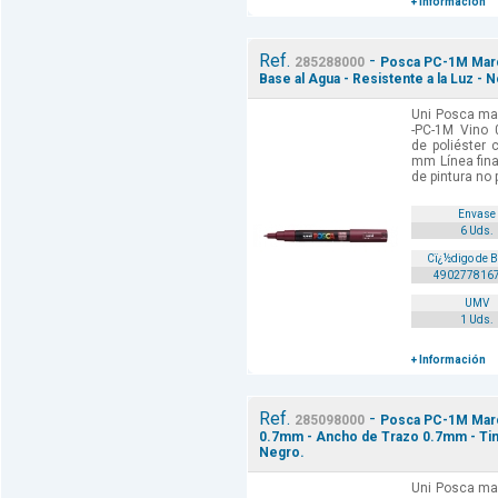
+ Información
Ref.
-
285288000
Posca PC-1M Marca
Base al Agua - Resistente a la Luz -
Uni Posca mar
-PC-1M Vino 
de poliéster 
mm Línea fina
de pintura no 
Envase
6 Uds.
Cï¿½digo de 
490277816
UMV
1 Uds.
+ Información
Ref.
-
285098000
Posca PC-1M Marca
0.7mm - Ancho de Trazo 0.7mm - Tinta
Negro.
Uni Posca mar