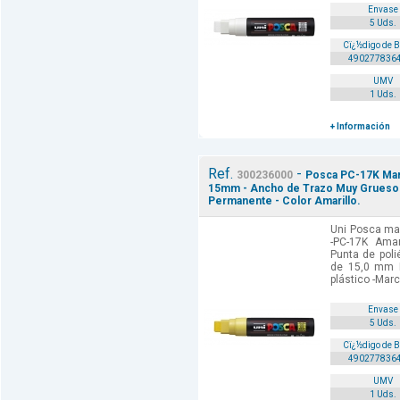
Envase
5 Uds.
Cï¿½digo de 
490277836
UMV
1 Uds.
+ Información
Ref.
-
300236000
Posca PC-17K Marc
15mm - Ancho de Trazo Muy Grueso - T
Permanente - Color Amarillo.
Uni Posca mar
-PC-17K Amar
Punta de poli
de 15,0 mm 
plástico -Marc
Envase
5 Uds.
Cï¿½digo de 
490277836
UMV
1 Uds.