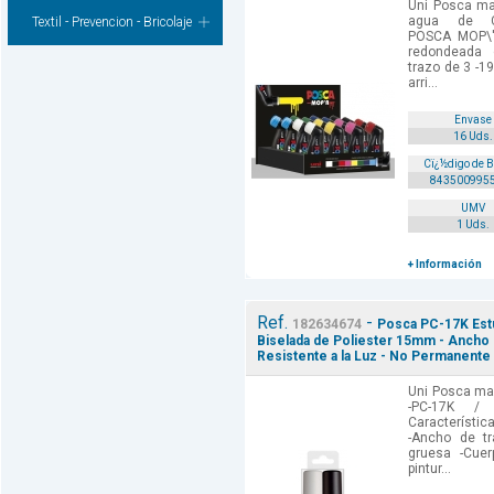
Uni Posca ma
agua de Ca
Textil - Prevencion - Bricolaje
POSCA MOP\'
redondeada
trazo de 3 -1
arri...
Envase
16 Uds.
Cï¿½digo de 
843500995
UMV
1 Uds.
+ Información
Ref.
-
182634674
Posca PC-17K Estu
Biselada de Poliester 15mm - Ancho 
Resistente a la Luz - No Permanente 
Uni Posca mar
-PC-17K /
Característica
-Ancho de t
gruesa -Cuer
pintur...