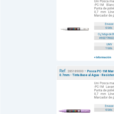
Uni Posca mar
-PC-1M Blan
Punta de poli
0,7 mm Línea
Marcador de p
Envase
6 Uds.
Cï¿½digo de 
490277865
UMV
1 Uds.
+ Información
Ref.
-
285189000
Posca PC-1M Marca
0.7mm - Tinta Base al Agua - Resiste
Uni Posca mar
-PC-1M Lavan
Punta de poli
0,7 mm Línea
Marcador de p
Envase
6 Uds.