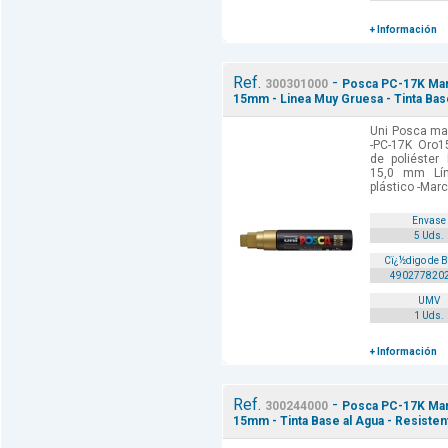
+ Información
Ref.
-
300301000
Posca PC-17K Marc
15mm - Linea Muy Gruesa - Tinta Base 
Uni Posca mar
-PC-17K Oro1
de poliéster
15,0 mm Lí
plástico -Marc
Envase
5 Uds.
Cï¿½digo de 
490277820
UMV
1 Uds.
+ Información
Ref.
-
300244000
Posca PC-17K Marc
15mm - Tinta Base al Agua - Resistent