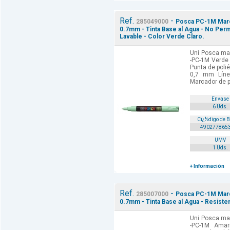
Ref.
-
285049000
Posca PC-1M Marca
0.7mm - Tinta Base al Agua - No Perm
Lavable - Color Verde Claro.
Uni Posca mar
-PC-1M Verde 
Punta de poli
0,7 mm Línea
Marcador de p
Envase
6 Uds.
Cï¿½digo de 
490277865
UMV
1 Uds.
+ Información
Ref.
-
285007000
Posca PC-1M Marca
0.7mm - Tinta Base al Agua - Resisten
Uni Posca mar
-PC-1M Amari