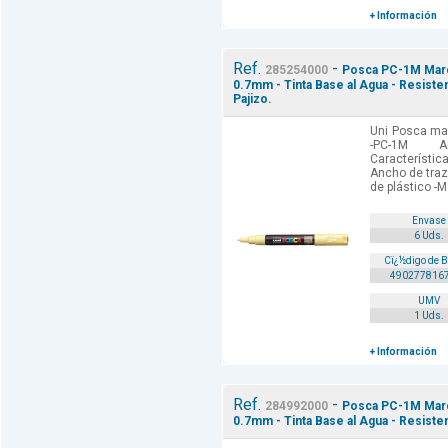
+ Información
Ref.
-
285254000
Posca PC-1M Marca
0.7mm - Tinta Base al Agua - Resiste
Pajizo.
Uni Posca mar
-PC-1M A
Característica
Ancho de traz
de plástico -M
Envase
6 Uds.
Cï¿½digo de 
490277816
UMV
1 Uds.
+ Información
Ref.
-
284992000
Posca PC-1M Marca
0.7mm - Tinta Base al Agua - Resiste