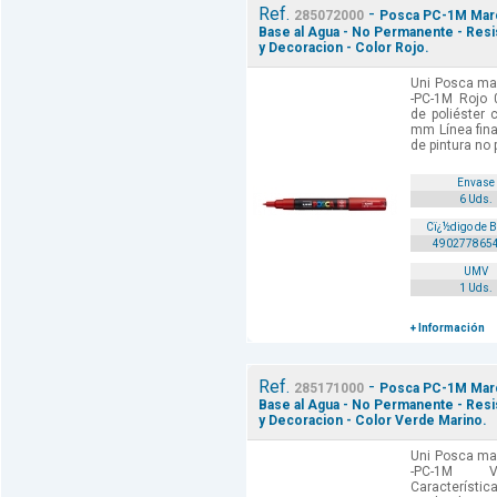
Ref.
-
285072000
Posca PC-1M Marca
Base al Agua - No Permanente - Resist
y Decoracion - Color Rojo.
Uni Posca mar
-PC-1M Rojo 
de poliéster 
mm Línea fina
de pintura no 
Envase
6 Uds.
Cï¿½digo de 
490277865
UMV
1 Uds.
+ Información
Ref.
-
285171000
Posca PC-1M Marca
Base al Agua - No Permanente - Resist
y Decoracion - Color Verde Marino.
Uni Posca mar
-PC-1M 
Característica