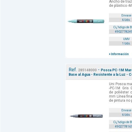
Ancho de traz
de plástico -M
Envase
6 Uds.
Cï¿½digo de 
490277824
UMV
1 Uds.
+ Información
Ref.
-
285148000
Posca PC-1M Marca
Base al Agua - Resistente a la Luz - C
Uni Posca mar
-PC-1M Gris 
de poliéster 
mm Línea fina
de pintura no 
Envase
6 Uds.
Cï¿½digo de 
490277816