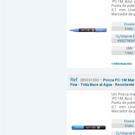
-PC-1M Azul c
Punta de poli
0,7 mm Línea
Marcador de p
Envase
6 Uds.
Cï¿½digo de 
490277824
UMV
1 Uds.
+ Información
Ref.
-
285031000
Posca PC-1M Marca
Fina - Tinta Base al Agua - Resistente 
Uni Posca mar
-PC-1M Azul c
Punta de poli
0,7 mm Línea
Marcador de p
Envase
6 Uds.
Cï¿½digo de 