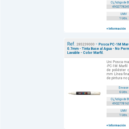
Cï¿½digo de 
490277824
UMV
1 Uds.
+ Información
Ref.
-
285239000
Posca PC-1M Marca
0.7mm - Tinta Base al Agua - No Perm
Lavable - Color Marfil.
Uni Posca mar
-PC-1M Marfil
de poliéster 
mm Línea fina
de pintura no 
Envase
6 Uds.
Cï¿½digo de 
490277816
UMV
1 Uds.
+ Información