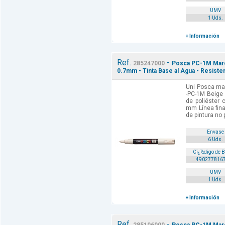
UMV
1 Uds.
+ Información
Ref.
-
285247000
Posca PC-1M Marca
0.7mm - Tinta Base al Agua - Resisten
Uni Posca mar
-PC-1M Beige 
de poliéster 
mm Línea fina
de pintura no 
Envase
6 Uds.
Cï¿½digo de 
490277816
UMV
1 Uds.
+ Información
Ref.
-