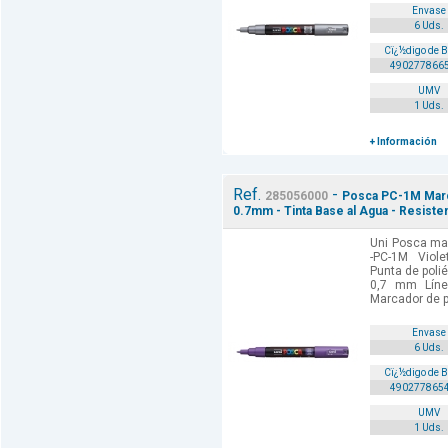
Envase
6 Uds.
Cï¿½digo de 
490277866
UMV
1 Uds.
+ Información
Ref.
-
285056000
Posca PC-1M Marca
0.7mm - Tinta Base al Agua - Resistent
Uni Posca mar
-PC-1M Viole
Punta de poli
0,7 mm Línea
Marcador de p
Envase
6 Uds.
Cï¿½digo de 
490277865
UMV
1 Uds.