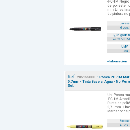
-PC-1M Negro 
de poliéster 
mm Línea fina
de pintura no 
Envase
6 Uds.
Cï¿½digo de 
490277865
UMV
1 Uds.
+ Información
Ref.
-
285155000
Posca PC-1M Marca
0.7mm - Tinta Base al Agua - No Perm
Sol.
Uni Posca mar
-PC-1M Amaril
Punta de poli
0,7 mm Línea
Marcador de p
Envase
6 Uds.