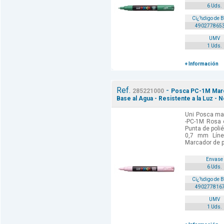
6 Uds.
Cï¿½digo de 
490277865
UMV
1 Uds.
+ Información
Ref.
-
285221000
Posca PC-1M Marca
Base al Agua - Resistente a la Luz -
Uni Posca mar
-PC-1M Rosa c
Punta de poli
0,7 mm Línea
Marcador de p
Envase
6 Uds.
Cï¿½digo de 
490277816
UMV
1 Uds.