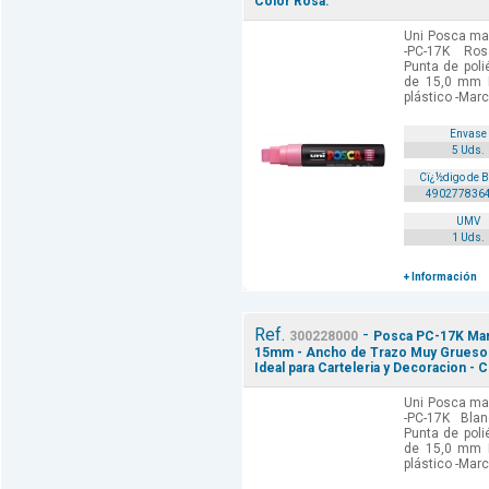
Color Rosa.
Uni Posca mar
-PC-17K Ros
Punta de poli
de 15,0 mm 
plástico -Marc
Envase
5 Uds.
Cï¿½digo de 
490277836
UMV
1 Uds.
+ Información
Ref.
-
300228000
Posca PC-17K Marc
15mm - Ancho de Trazo Muy Grueso - T
Ideal para Carteleria y Decoracion - 
Uni Posca mar
-PC-17K Blan
Punta de poli
de 15,0 mm 
plástico -Marc