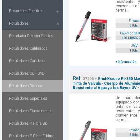
resistente
conveniente.
perma...
Recambios Escritura
Envase
Rotuladores
6 Uds.
Cï¿½digo de 
Rotudador Detector Billetes
404148537
UMV
Rotuladores Calibrados
1 Uds.
Rotuladores Carteleria
+ Información
Rotuladores CD - DVD
Ref.
-
37295
ErichKrause Pt-350 Mar
Tinta de Valvula - Cuerpo de Alumini
Rotuladores De Laca
Resistente al Agua y a los Rayos UV -
Un marcador
Rotuladores Especiales
equipado con
tinta de vál
Rotuladores Fluorescentes
resistente
conveniente.
perma...
Rotuladores P. Fibra Bic
Envase
6 Uds.
Rotuladores P. Fibra Edding