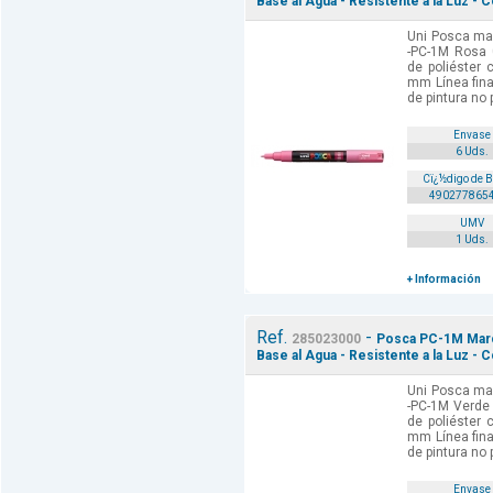
Base al Agua - Resistente a la Luz - 
Uni Posca mar
-PC-1M Rosa 
de poliéster 
mm Línea fina
de pintura no 
Envase
6 Uds.
Cï¿½digo de 
490277865
UMV
1 Uds.
+ Información
Ref.
-
285023000
Posca PC-1M Marca
Base al Agua - Resistente a la Luz - 
Uni Posca mar
-PC-1M Verde 
de poliéster 
mm Línea fina
de pintura no 
Envase