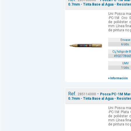
285106000
Posca PC-1M Marca
0.7mm - Tinta Base al Agua - Resisten
Uni Posca mar
-PC-1M Oro 0
de poliéster 
mm Línea fina
de pintura no 
Envase
6 Uds.
Cï¿½digo de 
490277866
UMV
1 Uds.
+ Información
Ref.
-
285114000
Posca PC-1M Marca
0.7mm - Tinta Base al Agua - Resistent
Uni Posca mar
-PC-1M Plata 
de poliéster 
mm Línea fina
de pintura no 