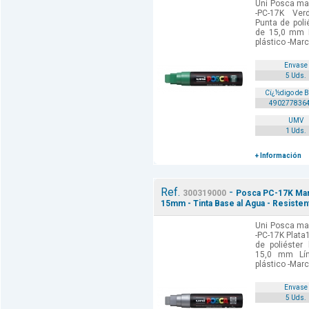
Uni Posca mar
-PC-17K Ver
Punta de poli
de 15,0 mm 
plástico -Marc
Envase
5 Uds.
Cï¿½digo de 
490277836
UMV
1 Uds.
+ Información
Ref.
-
300319000
Posca PC-17K Marc
15mm - Tinta Base al Agua - Resistent
Uni Posca mar
-PC-17K Plata
de poliéster
15,0 mm Lí
plástico -Marc
Envase
5 Uds.