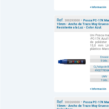
+ Información
Ref.
-
300293000
Posca PC-17K Marc
15mm - Ancho de Trazo Muy Grueso -
Resistente a la Luz - Color Azul.
Uni Posca mar
-PC-17K Azul1
de poliéster
15,0 mm Lí
plástico -Marc
Envase
5 Uds.
Cï¿½digo de 
490277836
UMV
1 Uds.
+ Información
Ref.
-
300269000
Posca PC-17K Marc
15mm - Ancho de Trazo Muy Grueso - T