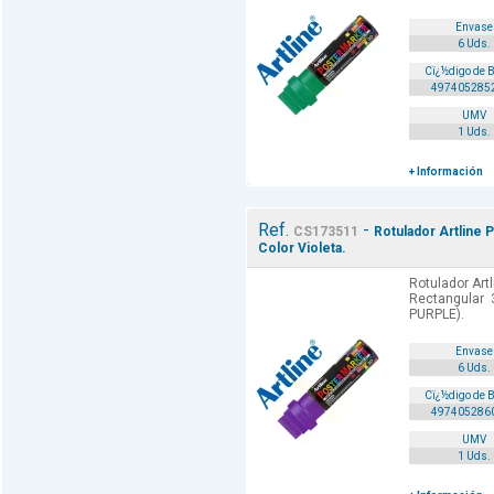
Envase
6 Uds.
Cï¿½digo de 
497405285
UMV
1 Uds.
+ Información
Ref.
-
CS173511
Rotulador Artline 
Color Violeta.
Rotulador Art
Rectangular 
PURPLE).
Envase
6 Uds.
Cï¿½digo de 
497405286
UMV
1 Uds.