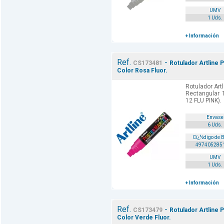
UMV
1 Uds.
+ Información
Ref.
-
CS173481
Rotulador Artline 
Color Rosa Fluor.
Rotulador Art
Rectangular 
12 FLU PINK).
Envase
6 Uds.
Cï¿½digo de 
497405285
UMV
1 Uds.
+ Información
Ref.
-
CS173479
Rotulador Artline 
Color Verde Fluor.