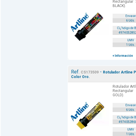
Rectangular
BLACK).
Envase
6 Uds.
Cï¿½digo de 
497405285
UMV
1 Uds.
+ Información
Ref.
-
CS173509
Rotulador Artline 
Color Oro.
Rotulador Art
Rectangular
GOLD).
Envase
6 Uds.
Cï¿½digo de 
497405286
UMV
1 Uds.