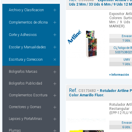
CS90048
Expositor Artline P
Uds 2 Mm / 33 Uds 6 Mm / 9 Uds 12 
Archivo y Clasificacion
Expositor Art
Colores Surt
Mm / 9 Uds 
Complementos de oficina
MARKER).
Corte y Adhesivos
Envase
1 Uds.
Escolar y Manualidades
Cï¿½digo de 
503753802
Escritura y Correccion
UMV
1 Uds.
Boligrafos Marcas
+ Información
Boligrafos Publicidad
Ref.
-
CS173482
Rotulador Artline 
Complementos Escritura
Color Amarillo Fluor.
Rotulador Art
Correctores y Gomas
Rectangular 
(EPP-12 FLU 
Lapices y PortaMinas
Envase
6 Uds.
Plumas