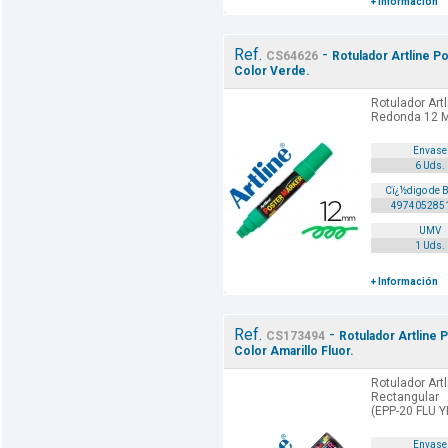
+ Información
Ref.
-
CS64626
Rotulador Artline 
Color Verde.
Rotulador Art
Redonda 12 M
Envase
6 Uds.
Cï¿½digo de 
497405285
UMV
1 Uds.
+ Información
Ref.
-
CS173494
Rotulador Artline 
Color Amarillo Fluor.
Rotulador Art
Rectangular 
(EPP-20 FLU 
Envase