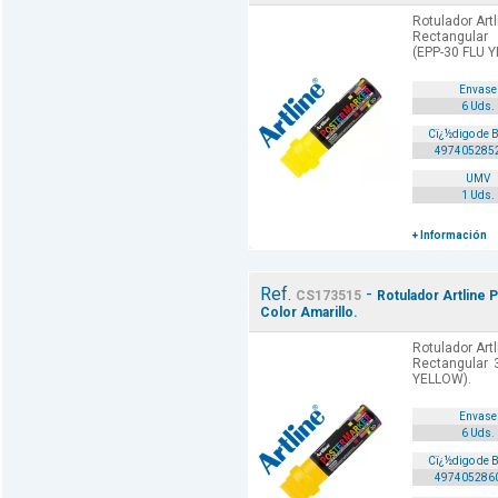
Rotulador Art
Rectangular 
(EPP-30 FLU 
Envase
6 Uds.
Cï¿½digo de 
497405285
UMV
1 Uds.
+ Información
Ref.
-
CS173515
Rotulador Artline 
Color Amarillo.
Rotulador Art
Rectangular 
YELLOW).
Envase
6 Uds.
Cï¿½digo de 
497405286