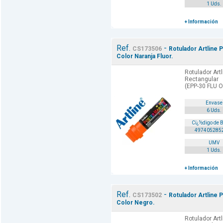
1 Uds.
+ Información
Ref.
-
CS173506
Rotulador Artline 
Color Naranja Fluor.
Rotulador Art
Rectangular
(EPP-30 FLU 
Envase
6 Uds.
Cï¿½digo de 
497405285
UMV
1 Uds.
+ Información
Ref.
-
CS173502
Rotulador Artline 
Color Negro.
Rotulador Art