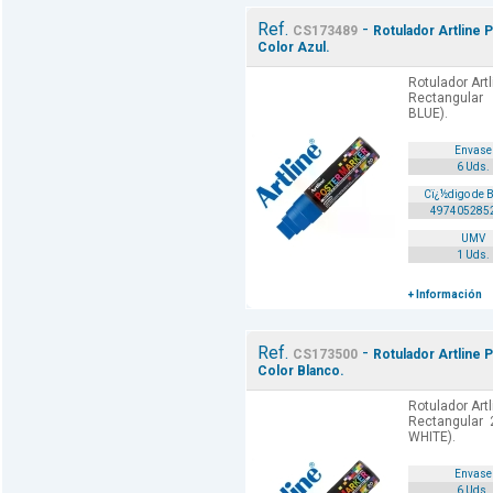
Ref.
-
CS173489
Rotulador Artline 
Color Azul.
Rotulador Art
Rectangular
BLUE).
Envase
6 Uds.
Cï¿½digo de 
497405285
UMV
1 Uds.
+ Información
Ref.
-
CS173500
Rotulador Artline 
Color Blanco.
Rotulador Art
Rectangular 
WHITE).
Envase
6 Uds.