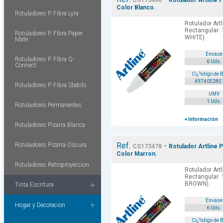
CS173486
Rotulador Artline 
Color Blanco.
Rotuladores P. Fibra Lyra
Rotulador Art
Rectangular 
Rotuladores P. Fibra Paper
WHITE).
Mate
Envase
Rotuladores P. Fibra Q-
6 Uds.
Connect
Cï¿½digo de 
497405285
Rotuladores P. Fibra Stabilo
UMV
1 Uds.
Rotuladores Permanentes
+ Información
Rotuladores Pizarra Blanca
Ref.
-
Rotuladores Pizarra Oscura
CS173478
Rotulador Artline 
Color Marron.
Rotuladores Retroproyeccion
Rotulador Art
Rectangular 
BROWN).
Tinta Escritura
Envase
Hogar y Decoracion
6 Uds.
Cï¿½digo de 