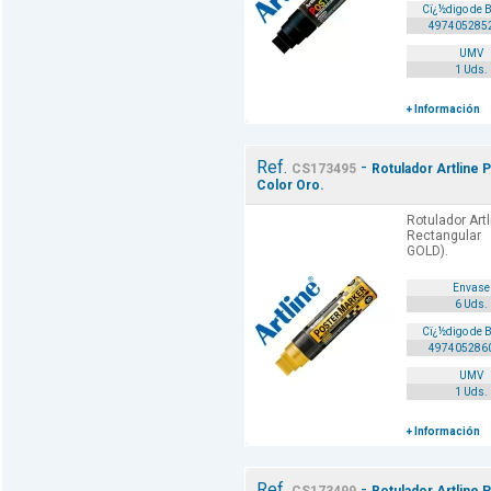
Cï¿½digo de 
497405285
UMV
1 Uds.
+ Información
Ref.
-
CS173495
Rotulador Artline 
Color Oro.
Rotulador Art
Rectangular
GOLD).
Envase
6 Uds.
Cï¿½digo de 
497405286
UMV
1 Uds.
+ Información
Ref.
-