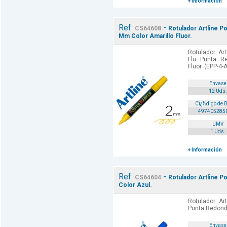
+ Información
Ref.
-
CS64608
Rotulador Artline P
Mm Color Amarillo Fluor.
Rotulador Ar
Flu Punta R
Fluor. (EPP-4-
Envase
12 Uds.
Cï¿½digo de 
497405285
UMV
1 Uds.
+ Información
Ref.
-
CS64604
Rotulador Artline 
Color Azul.
Rotulador Ar
Punta Redond
Envase