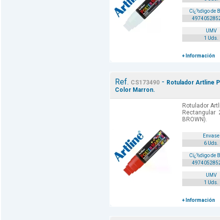
Cï¿½digo de 
497405285
UMV
1 Uds.
+ Información
Ref.
-
CS173490
Rotulador Artline 
Color Marron.
Rotulador Art
Rectangular 
BROWN).
Envase
6 Uds.
Cï¿½digo de 
497405285
UMV
1 Uds.
+ Información