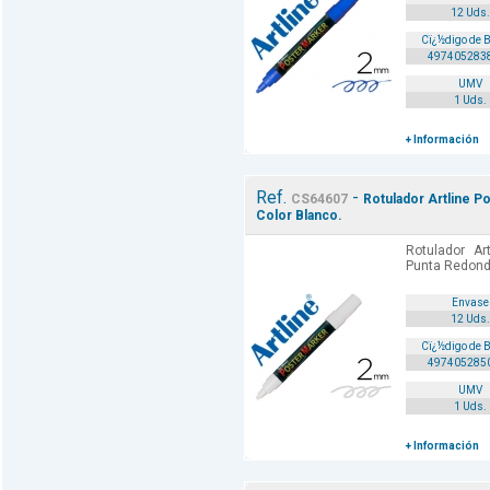
12 Uds.
Cï¿½digo de 
497405283
UMV
1 Uds.
+ Información
Ref.
-
CS64607
Rotulador Artline 
Color Blanco.
Rotulador Ar
Punta Redond
Envase
12 Uds.
Cï¿½digo de 
497405285
UMV
1 Uds.
+ Información