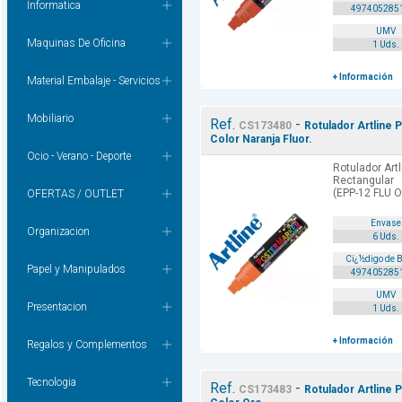
Informatica
497405285
UMV
Maquinas De Oficina
1 Uds.
+ Información
Material Embalaje - Servicios
Mobiliario
Ref.
-
CS173480
Rotulador Artline 
Color Naranja Fluor.
Ocio - Verano - Deporte
Rotulador Art
Rectangular
(EPP-12 FLU 
OFERTAS / OUTLET
Envase
Organizacion
6 Uds.
Cï¿½digo de 
Papel y Manipulados
497405285
UMV
Presentacion
1 Uds.
+ Información
Regalos y Complementos
Tecnologia
Ref.
-
CS173483
Rotulador Artline 