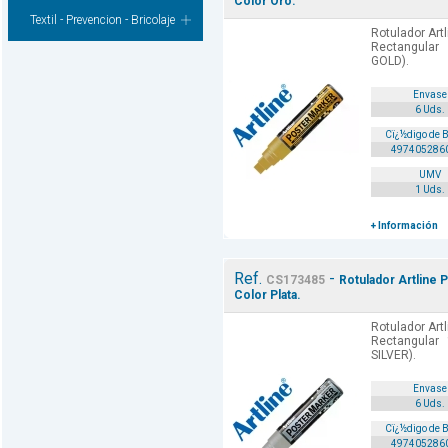
Color Oro.
Textil - Prevencion - Bricolaje
Rotulador Art
Rectangular
GOLD).
Envase
6 Uds.
Cï¿½digo de 
497405286
UMV
1 Uds.
+ Información
Ref.
-
CS173485
Rotulador Artline 
Color Plata.
Rotulador Art
Rectangular
SILVER).
Envase
6 Uds.
Cï¿½digo de 
497405286