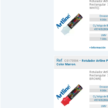
Rotulador Art
Rectangular 
WHITE).
Envase
6 Uds.
Cï¿½digo de 
497405280
UMV
1 Uds.
+ Información
Ref.
-
CS173504
Rotulador Artline 
Color Marron.
Rotulador Art
Rectangular 
BROWN).
Envase
6 Uds.
Cï¿½digo de 
497405286
UMV