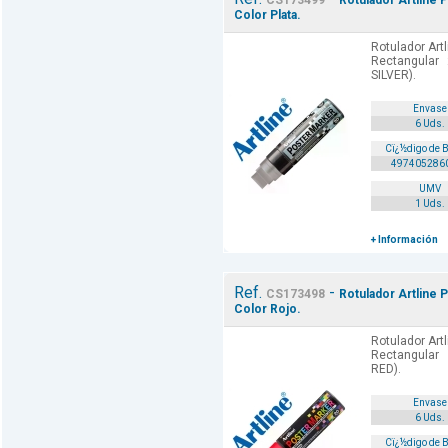
CS173499
Rotulador Artline 
Color Plata.
Rotulador Art
Rectangular
SILVER).
Envase
6 Uds.
Cï¿½digo de 
497405286
UMV
1 Uds.
+ Información
Ref.
-
CS173498
Rotulador Artline 
Color Rojo.
Rotulador Art
Rectangular
RED).
Envase
6 Uds.
Cï¿½digo de 