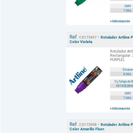
UMV
1 Uds.
+ Información
Ref.
-
CS173497
Rotulador Artline 
Color Violeta.
Rotulador Art
Rectangular 
PURPLE).
Envase
6 Uds.
Cï¿½digo de 
497405286
UMV
1 Uds.
+ Información
Ref.
-
CS173508
Rotulador Artline 
Color Amarillo Fluor.