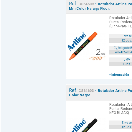
Ref.
-
CS64609
Rotulador Artline P
Mm Color Naranja Fluor.
Rotulador Artl
Punta Redond
(EPP-4-NAR FL
Envase
12 Uds.
Cï¿½digo de 
497405285
UMV
1 Uds.
+ Información
Ref.
-
CS64603
Rotulador Artline 
Color Negro.
Rotulador Ar
Punta Redond
NEG BLACK).
Envase
12 Uds.