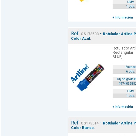
UMV
1 Uds.
+ Información
Ref.
-
CS173503
Rotulador Artline 
Color Azul.
Rotulador Art
Rectangular
BLUE).
Envase
6 Uds.
Cï¿½digo de 
497405285
UMV
1 Uds.
+ Información
Ref.
-
CS173514
Rotulador Artline 
Color Blanco.