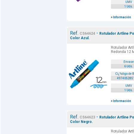
UMV
1 Uds.
+ Información
Ref.
-
CS64624
Rotulador Artline 
Color Azul.
Rotulador Art
Redonda 12 M
Envase
6 Uds.
Cï¿½digo de 
497405285
UMV
1 Uds.
+ Información
Ref.
-
CS64623
Rotulador Artline 
Color Negro.
Rotulador Art