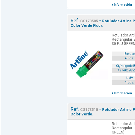
+ Información
Ref.
-
CS173505
Rotulador Artline 
Color Verde Fluor.
Rotulador Art
Rectangular 3
30 FLU GREEN
Envase
6 Uds.
Cï¿½digo de 
497405285
UMV
1 Uds.
+ Información
Ref.
-
CS173510
Rotulador Artline 
Color Verde.
Rotulador Art
Rectangular
GREEN).