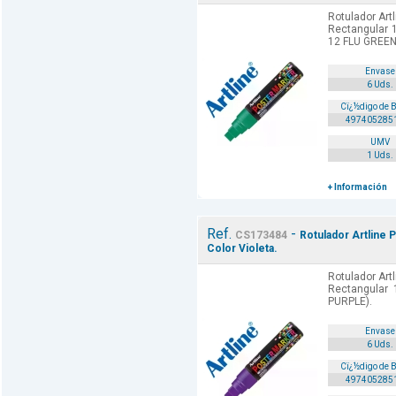
Rotulador Art
Rectangular 1
12 FLU GREEN
Envase
6 Uds.
Cï¿½digo de 
497405285
UMV
1 Uds.
+ Información
Ref.
-
CS173484
Rotulador Artline 
Color Violeta.
Rotulador Art
Rectangular 
PURPLE).
Envase
6 Uds.
Cï¿½digo de 
497405285