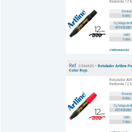
Redonda 12 M
Envase
6 Uds.
Cï¿½digo de 
497405285
UMV
1 Uds.
+ Información
Ref.
-
CS64625
Rotulador Artline 
Color Rojo.
Rotulador Art
Redonda 12 M
Envase
6 Uds.
Cï¿½digo de 
497405285
UMV
1 Uds.