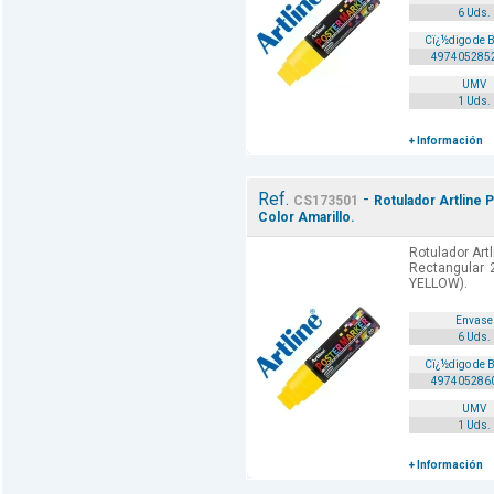
6 Uds.
Cï¿½digo de 
497405285
UMV
1 Uds.
+ Información
Ref.
-
CS173501
Rotulador Artline 
Color Amarillo.
Rotulador Art
Rectangular 
YELLOW).
Envase
6 Uds.
Cï¿½digo de 
497405286
UMV
1 Uds.
+ Información