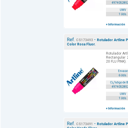
497405285
UMV
1 Uds.
+ Información
Ref.
-
CS173493
Rotulador Artline 
Color Rosa Fluor.
Rotulador Art
Rectangular 
20 FLU PINK).
Envase
6 Uds.
Cï¿½digo de 
497405285
UMV
1 Uds.
+ Información
Ref.
-
CS173491
Rotulador Artline 