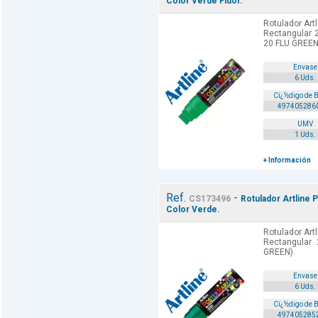
Color Verde Fluor.
Rotulador Art
Rectangular 2
20 FLU GREEN
Envase
6 Uds.
Cï¿½digo de 
497405286
UMV
1 Uds.
+ Información
Ref.
-
CS173496
Rotulador Artline 
Color Verde.
Rotulador Art
Rectangular
GREEN).
Envase
6 Uds.
Cï¿½digo de 
497405285