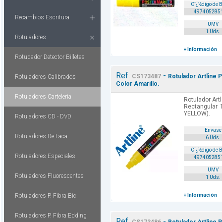
Cï¿½digo de 
497405285
Recambios Escritura
UMV
1 Uds.
Rotuladores
+ Información
Rotudador Detector Billetes
Ref.
-
CS173487
Rotulador Artline 
Rotuladores Calibrados
Color Amarillo.
Rotuladores Carteleria
Rotulador Art
Rectangular 
YELLOW).
Rotuladores CD - DVD
Envase
Rotuladores De Laca
6 Uds.
Cï¿½digo de 
Rotuladores Especiales
497405285
UMV
Rotuladores Fluorescentes
1 Uds.
Rotuladores P. Fibra Bic
+ Información
Rotuladores P. Fibra Edding
Ref.
-