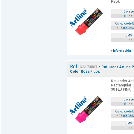
RED).
Envase
6 Uds.
Cï¿½digo de 
497405285
UMV
1 Uds.
+ Información
Ref.
-
CS173507
Rotulador Artline 
Color Rosa Fluor.
Rotulador Art
Rectangular 
30 FLU PINK).
Envase
6 Uds.
Cï¿½digo de 
497405285
UMV
1 Uds.