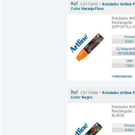
Ref.
-
CS173492
Rotulador Artline 
Color Naranja Fluor.
Rotulador Art
Rectangular
(EPP-20 FLU 
Envase
6 Uds.
Cï¿½digo de 
497405286
UMV
1 Uds.
+ Información
Ref.
-
CS173488
Rotulador Artline 
Color Negro.
Rotulador Art
Rectangular
BLACK).
Envase
6 Uds.