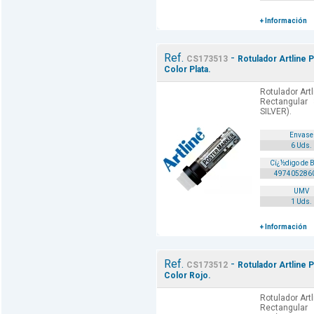
+ Información
Ref.
-
CS173513
Rotulador Artline 
Color Plata.
Rotulador Art
Rectangular
SILVER).
Envase
6 Uds.
Cï¿½digo de 
497405286
UMV
1 Uds.
+ Información
Ref.
-
CS173512
Rotulador Artline 
Color Rojo.
Rotulador Art
Rectangular