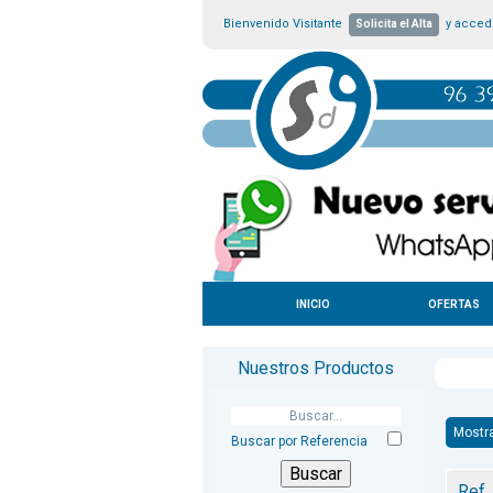
Bienvenido Visitante
y accede
Solicita el Alta
INICIO
OFERTAS
Nuestros Productos
Mostr
Buscar por Referencia
Ref.