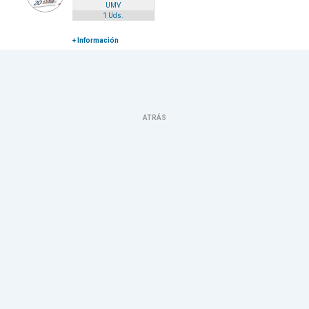
UMV
1 Uds.
+ Información
ATRÁS