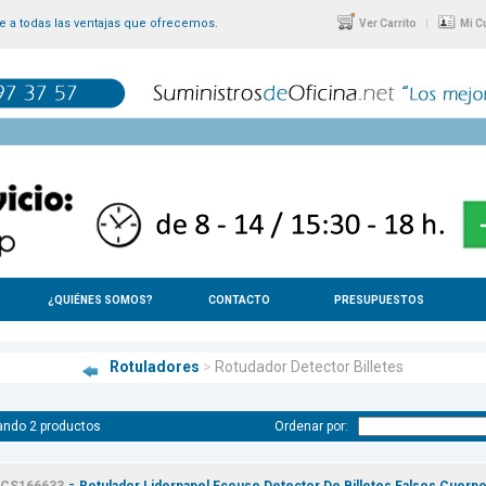
 a todas las ventajas que ofrecemos.
|
Ver Carrito
Mi C
¿QUIÉNES SOMOS?
CONTACTO
PRESUPUESTOS
Rotuladores
>
Rotudador Detector Billetes
ando 2 productos
Ordenar por:
-