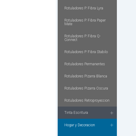
Rotuladores P. Fibra Lyra
Rotuladores P. Fibra Paper
Mate
Rotuladores P. Fibra Q-
Connect
Rotuladores P. Fibra Stabilo
Rotuladores Permanentes
Rotuladores Pizarra Blanca
Rotuladores Pizarra Oscura
Rotuladores Retroproyeccion
Tinta Escritura
Hogar y Decoracion