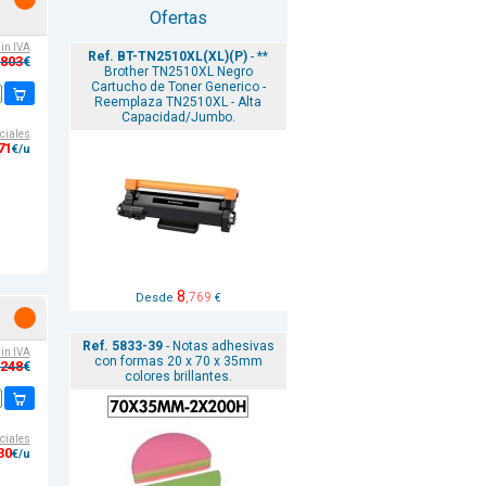
o
Ofertas
sin IVA
Ref. BT-TN2510XL(XL)(P)
- **
,803
€
Brother TN2510XL Negro
Cartucho de Toner Generico -
Reemplaza TN2510XL - Alta
Capacidad/Jumbo.
ciales
71
€/u
8
,769
Desde
€
Ref. 5833-39
- Notas adhesivas
sin IVA
con formas 20 x 70 x 35mm
,248
€
colores brillantes.
ciales
30
€/u