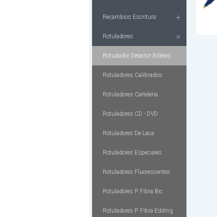
Recambios Escritura
Rotuladores
Rotudador Detector Billetes
Rotuladores Calibrados
Rotuladores Carteleria
Rotuladores CD - DVD
Rotuladores De Laca
Rotuladores Especiales
Rotuladores Fluorescentes
Rotuladores P. Fibra Bic
Rotuladores P. Fibra Edding