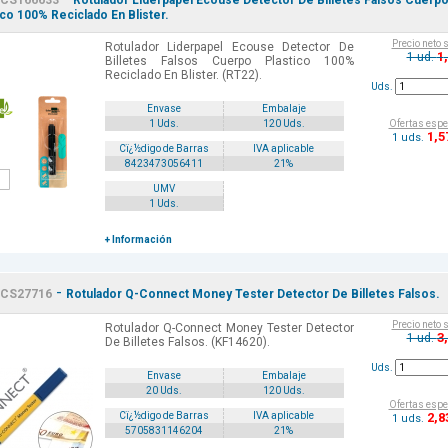
CS166633
Rotulador Liderpapel Ecouse Detector De Billetes Falsos Cuerp
ico 100% Reciclado En Blister.
Precio neto 
Rotulador Liderpapel Ecouse Detector De
1
1 ud.
Billetes Falsos Cuerpo Plastico 100%
Reciclado En Blister. (RT22).
Uds.
Envase
Embalaje
Ofertas espe
1 Uds.
120 Uds.
1
,5
1 uds.
Cï¿½digo de Barras
IVA aplicable
8423473056411
21%
UMV
1 Uds.
+ Información
-
CS27716
Rotulador Q-Connect Money Tester Detector De Billetes Falsos.
Precio neto 
Rotulador Q-Connect Money Tester Detector
3
1 ud.
De Billetes Falsos. (KF14620).
Uds.
Envase
Embalaje
20 Uds.
120 Uds.
Ofertas espe
2
,8
Cï¿½digo de Barras
IVA aplicable
1 uds.
5705831146204
21%