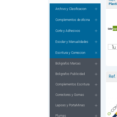
Plast
Archivo y Clasificacion
Complementos de oficina
Corte y Adhesivos
Escolar y Manualidades
Escritura y Correccion
Boligrafos Marcas
Boligrafos Publicidad
Ref.
Complementos Escritura
Correctores y Gomas
Lapices y PortaMinas
Plumas