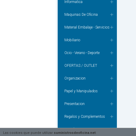
Informatica
Maquinas De Oficina
Material Embalaje - Servicios
Mobiliario
Ocio - Verano - Deporte
OFERTAS / OUTLET
Organizacion
Papel y Manipulados
Presentacion
Regalos y Complementos
Tecnologia
Las cookies que puede utilizar
suministrosdeoficina.net
: