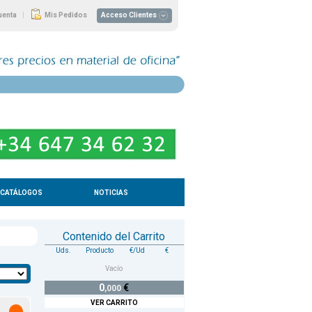
|
uenta
Mis Pedidos
Acceso Clientes
CATÁLOGOS
NOTICIAS
Contenido del Carrito
Uds.
Producto
€/Ud
€
Vacío
0
€
,000
VER CARRITO