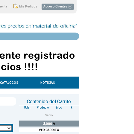
|
uenta
Mis Pedidos
Acceso Clientes
CATÁLOGOS
NOTICIAS
Contenido del Carrito
Uds.
Producto
€/Ud
€
Vacío
0
€
,000
VER CARRITO