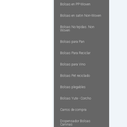
Bolsas en PP-Woven
Bolsas en satin Non-Woven
Bolsas No tejidas. Non
Woven
Bolsas para Pan
Bolsas Para Reciclar
Bolsas para Vino
Bolsas Pet reciclado
Bolsas plegables
Bolsas Yute - Corcho
Carros de compra
Dispensador Bolsas
Caninas