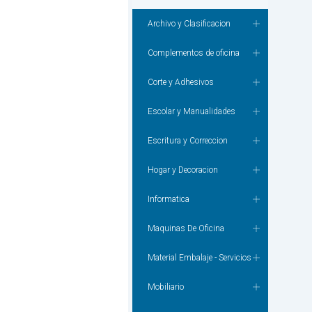
Archivo y Clasificacion
Complementos de oficina
Corte y Adhesivos
Escolar y Manualidades
Escritura y Correccion
Hogar y Decoracion
Informatica
Maquinas De Oficina
Material Embalaje - Servicios
Mobiliario