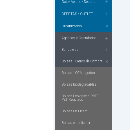
Ocio - Verano - Deporte
OFERTAS / OUTLET
Organizacion
Agendas y Calendarios
Bandoleras
Bolsas - Carros de Compra
Bolsas 100% algodon
Bolsas biodegradables
Bolsas Ecologicas RPET -
PET Reciclado
Bolsas En Fieltro
Bolsas en poliester