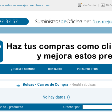
 a todas las ventajas que ofrecemos.
|
Ver Carrito
Mi C
¿QUIÉNES SOMOS?
CONTACTO
PRESUPUESTOS
Bolsas - Carros de Compra
>
Reutilizabolsas
No hay datos. ()
ando 0 productos
Ordenar por: