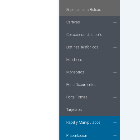
Soportes para Bolsas
Carteras
Colecciones de diseño
Listines Telefonicos
Maletines
Monederos
Porta Documentos
Porta Firmas
Tarjeteros
Papel y Manipulados
Presentacion