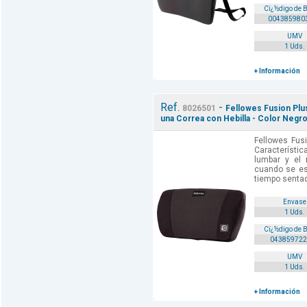
Cï¿½digo de 
004385980
UMV
1 Uds.
+ Información
Ref.
-
8026501
Fellowes Fusion Plu
una Correa con Hebilla - Color Negro
Fellowes Fus
Característi
lumbar y el 
cuando se es
tiempo sentado.
Envase
1 Uds.
Cï¿½digo de 
043859722
UMV
1 Uds.
+ Información