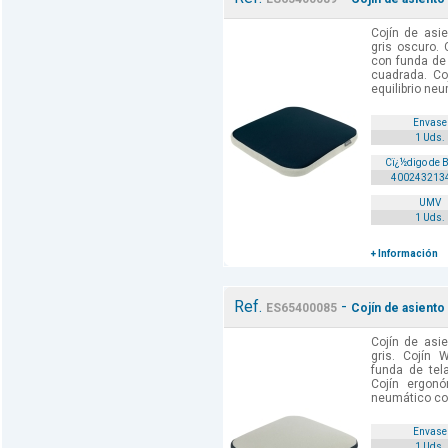
Cojín de asi
gris oscuro. 
con funda de 
cuadrada. Co
equilibrio neu
Envase
1 Uds.
Cï¿½digo de 
400243213
UMV
1 Uds.
+ Información
Ref.
-
ES65400085
Cojín de asiento
Cojín de asi
gris. Cojín 
funda de tela
Cojín ergonóm
neumático con 
Envase
1 Uds.