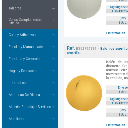
Cï¿½digo de 
Taladros
400243213
UMV
Varios Complementos
Oficina
1 Uds.
+ Información
Corte y Adhesivos
Escolar y Manualidades
Ref.
-
ES52790119
Balón de asiento
amarillo.
Escritura y Correccion
Balón de a
diámetro Erg
asiento Leitz
Hogar y Decoracion
movimiento d
la espalda, me
Informatica
Envase
1 Uds.
Maquinas De Oficina
Cï¿½digo de 
400243212
Material Embalaje - Servicios
UMV
1 Uds.
Mobiliario
+ Información