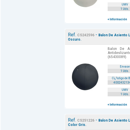
UMV
1 Uds.
+ Información
Ref.
-
CS242596
Balon De Asiento L
Oscuro.
Balon De A
Antidesliz
(65430089).
Envase
1 Uds.
Cï¿½digo de 
400243213
UMV
1 Uds.
+ Información
Ref.
-
CS251226
Balon De Asiento L
Color Gris.