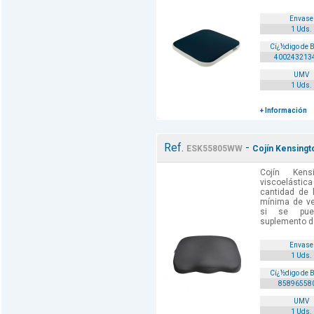
Envase
1 Uds.
Cï¿½digo de 
400243213
UMV
1 Uds.
+ Información
Ref.
-
ESK55805WW
Cojín Kensingt
Cojín Ken
viscoelástic
cantidad de 
mínima de ve
si se pue
suplemento de 
Envase
1 Uds.
Cï¿½digo de 
85896558
UMV
1 Uds.