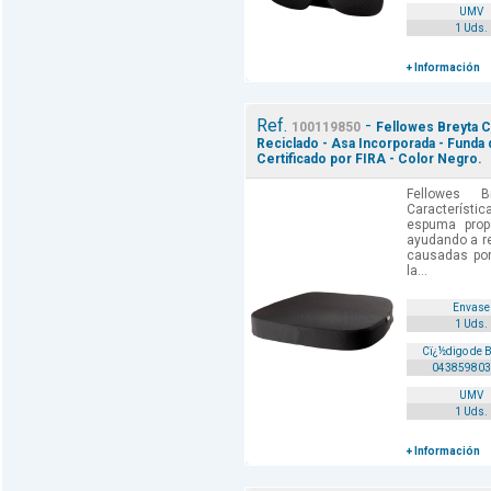
UMV
1 Uds.
+ Información
Ref.
-
100119850
Fellowes Breyta C
Reciclado - Asa Incorporada - Funda 
Certificado por FIRA - Color Negro.
Fellowes 
Característi
espuma prop
ayudando a re
causadas por
la...
Envase
1 Uds.
Cï¿½digo de 
043859803
UMV
1 Uds.
+ Información