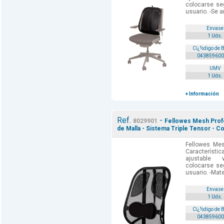
colocarse se
usuario. -Se a
Envase
1 Uds.
Cï¿½digo de 
043859600
UMV
1 Uds.
+ Información
Ref.
-
8029901
Fellowes Mesh Profe
de Malla - Sistema Triple Tensor - Co
Fellowes Mes
Característi
ajustable 
colocarse se
usuario. -Mate
Envase
1 Uds.
Cï¿½digo de 
043859600