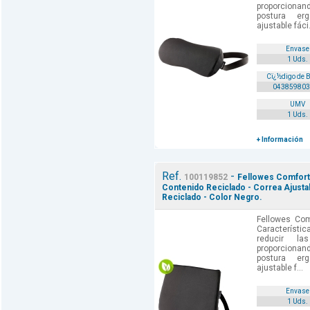
proporciona
postura erg
ajustable fáci.
Envase
1 Uds.
Cï¿½digo de 
043859803
UMV
1 Uds.
+ Información
Ref.
-
100119852
Fellowes Comfort
Contenido Reciclado - Correa Ajusta
Reciclado - Color Negro.
Fellowes Com
Característi
reducir l
proporciona
postura erg
ajustable f...
Envase
1 Uds.