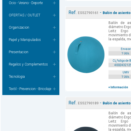
Ocio - Verano - Deporte
Ref.
-
ES52790161
Balón de asiento
OFERTAS / OUTLET
Balón de a
diámetro Ergo 
Organizacion
Leitz Ergo
movimiento d
la espalda, me
Papel y Manipulados
Envase
Presentacion
1 Uds.
Cï¿½digo de 
Regalos y Complementos
400243212
UMV
Tecnologia
1 Uds.
+ Información
Textil - Prevencion - Bricolaje
Ref.
-
ES52790189
Balón de asiento
Balón de a
diámetro Ergo 
Leitz Ergo
movimiento d
la espalda, me