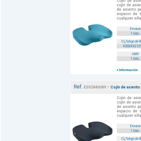
Cojín de asie
cojín de asie
de asiento pe
espacio de 
cualquier silla
Envase
1 Uds.
Cï¿½digo de 
400243212
UMV
1 Uds.
+ Información
Ref.
-
ES52840089
Cojín de asiento 
Cojín de asie
cojín de asie
de asiento pe
espacio de 
cualquier silla
Envase
1 Uds.
Cï¿½digo de 