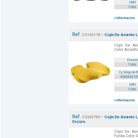
UMV
1 Uds.
+ Información
Ref.
-
CS163178
Cojin De Asiento L
Cojin De Asi
Color Amarill
Envase
1 Uds.
Cï¿½digo de 
400243212
UMV
1 Uds.
+ Información
Ref.
-
CS242783
Cojin De Asiento L
Oscuro.
Cojin De Asi
Funda Color G