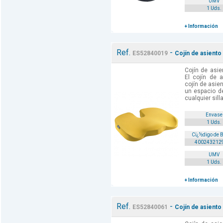
UMV
1 Uds.
+ Información
Ref.
-
ES52840019
Cojín de asiento 
Cojín de asie
El cojín de 
cojín de asien
un espacio d
cualquier sill
Envase
1 Uds.
Cï¿½digo de 
400243212
UMV
1 Uds.
+ Información
Ref.
-
ES52840061
Cojín de asiento