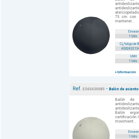
antideslizante
antidesliz
aterciopelad
75 cm con c
mantener...
Envase
1 Uds.
Cï¿½digo de 
400243213
UMV
1 Uds.
+ Información
Ref.
-
ES65430085
Balón de asiento
Balón de 
antidesliza
antideslizante
Balón erg
certificación
movimient...
Envase
1 Uds.