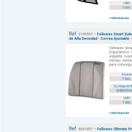
UMV
1 Uds.
+ Información
Ref.
-
9190901
Fellowes Smart Sui
de Alta Densidad - Correa Ajustable -
Fellowes Sma
Ergonómico. C
espalda cuan
tiempo senta
para conseguir
Envase
1 Uds.
Cï¿½digo de 
043859556
UMV
1 Uds.
+ Información
Ref.
-
8041801
Fellowes Ultimate P