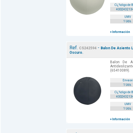
Cï¿½digo de 
400243213
UMV
1 Uds.
+ Información
Ref.
-
CS242594
Balon De Asiento L
Oscuro.
Balon De A
Antidesliz
(65410089).
Envase
1 Uds.
Cï¿½digo de 
400243213
UMV
1 Uds.
+ Información