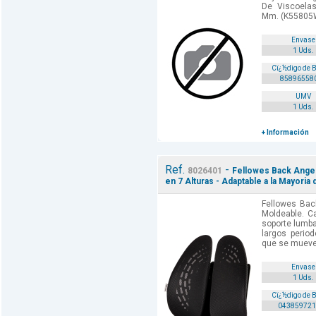
De Viscoela
Mm. (K55805
Envase
1 Uds.
Cï¿½digo de 
85896558
UMV
1 Uds.
+ Información
Ref.
-
8026401
Fellowes Back Angel
en 7 Alturas - Adaptable a la Mayoria 
Fellowes Bac
Moldeable. Ca
soporte lumba
largos perio
que se mueve
Envase
1 Uds.
Cï¿½digo de 
043859721