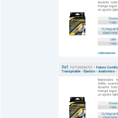
durante todo 
manga sigue l
un ajuste ópti
Envase
1 Uds.
Cï¿½digo de 
404671934
UMV
1 Uds.
+ Información
Ref.
-
FU7100204721
Futuro Comfort
Transpirable - Elastico - Anatomico -
Materiales t
doble, suave
durante todo 
manga sigue l
un ajuste ópti
Envase
1 Uds.
Cï¿½digo de 
404671934