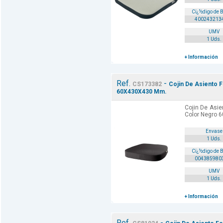
Cï¿½digo de 
400243213
UMV
1 Uds.
+ Información
Ref.
-
CS173382
Cojin De Asiento 
60X430X430 Mm.
Cojin De Asie
Color Negro 
Envase
1 Uds.
Cï¿½digo de 
004385980
UMV
1 Uds.
+ Información
Ref.
-