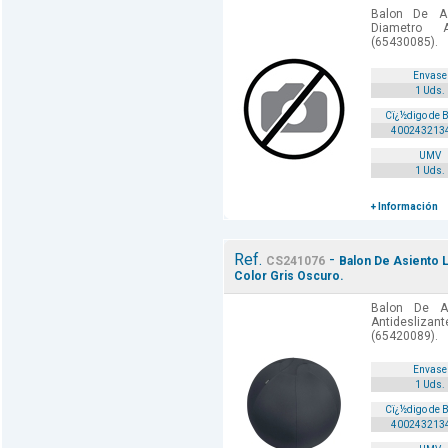
Balon De A
Diametro A
(65430085).
Envase
1 Uds.
Cï¿½digo de 
400243213
UMV
1 Uds.
+ Información
Ref.
-
CS241076
Balon De Asiento L
Color Gris Oscuro.
Balon De As
Antideslizan
(65420089).
Envase
1 Uds.
Cï¿½digo de 
400243213