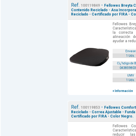
Ref.
-
100119849
Fellowes Breyta C
Contenido Reciclado - Asa Incorpora
Reciclado - Certificado por FIRA - C
Fellowes Bre
Característic
la correcta
alineación d
ayudar a reduc
Envase
1 Uds.
Cï¿½digo de 
043859803
UMV
1 Uds.
+ Información
Ref.
-
100119853
Fellowes Comfort
Reciclado - Correa Ajustable - Funda
Certificado por FIRA - Color Negro.
Fellowes Co
Característi
reducir l