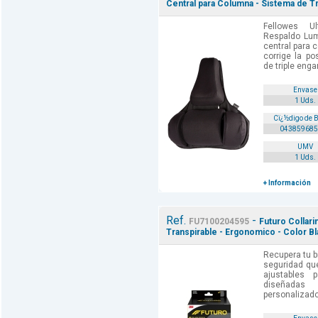
Central para Columna - Sistema de T
Fellowes Ul
Respaldo Lumb
central para
corrige la po
de triple enga
Envase
1 Uds.
Cï¿½digo de 
043859685
UMV
1 Uds.
+ Información
Ref.
-
FU7100204595
Futuro Collari
Transpirable - Ergonomico - Color Bl
Recupera tu b
seguridad qu
ajustables p
diseñadas
personalizado,