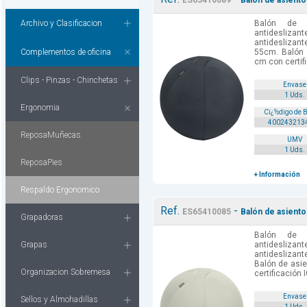
ES65410089
Balón de asiento
Archivo y Clasificacion
Balón de 
antideslizante
antideslizante
Complementos de oficina
55cm. Balón 
cm con certifi
Clips - Pinzas - Chinchetas
Envase
1 Uds.
Ergonomia
Cï¿½digo de 
400243213
ReposaMuñecas
UMV
1 Uds.
ReposaPies
+ Información
Respaldo Ergonomico
Ref.
-
ES65410085
Balón de asiento
Grapadoras
Balón de 
Grapas
antidesliza
antideslizante
Balón de asi
Organizacion Sobremesa
certificación 
Envase
Sellos y Almohadillas
1 Uds.