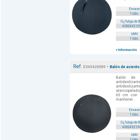
Envase
1 Uds.
Cï¿½digo de 
400243212
UMV
1 Uds.
+ Información
Ref.
-
ES65420089
Balón de asiento
Balón de 
antideslizante
antidesliz
aterciopelad
65 cm con c
mantener...
Envase
1 Uds.
Cï¿½digo de 
400243213
UMV
1 Uds.