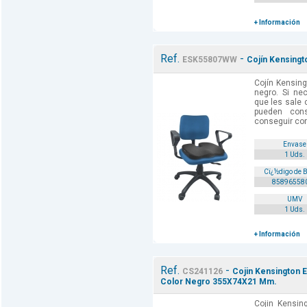
+ Información
Ref.
-
ESK55807WW
Cojín Kensingto
Cojín Kensing
negro. Si ne
que les sale
pueden con
conseguir con
Envase
1 Uds.
Cï¿½digo de 
85896558
UMV
1 Uds.
+ Información
Ref.
-
CS241126
Cojin Kensington 
Color Negro 355X74X21 Mm.
Cojin Kensi