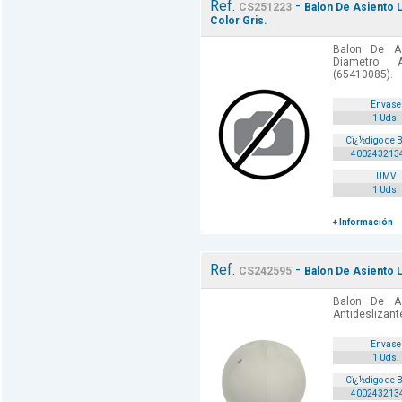
Ref.
-
CS251223
Balon De Asiento L
Color Gris.
Balon De A
Diametro A
(65410085).
Envase
1 Uds.
Cï¿½digo de 
400243213
UMV
1 Uds.
+ Información
Ref.
-
CS242595
Balon De Asiento L
Balon De A
Antideslizant
Envase
1 Uds.
Cï¿½digo de 
400243213