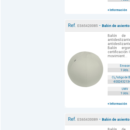
+ Información
Ref.
-
ES65420085
Balón de asiento
Balón de 
antidesliza
antideslizante
Balón erg
certificación
movimient...
Envase
1 Uds.
Cï¿½digo de 
400243213
UMV
1 Uds.
+ Información
Ref.
-
ES65430089
Balón de asiento
Balón de 