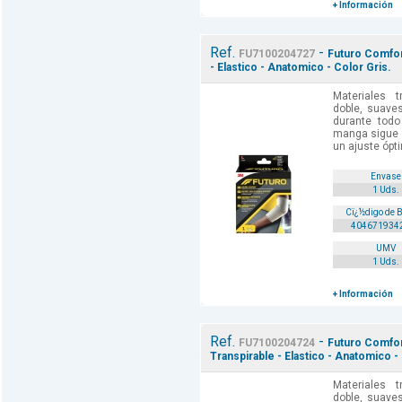
+ Información
Ref.
-
FU7100204727
Futuro Comfort
- Elastico - Anatomico - Color Gris.
Materiales t
doble, suave
durante todo 
manga sigue l
un ajuste ópti
Envase
1 Uds.
Cï¿½digo de 
404671934
UMV
1 Uds.
+ Información
Ref.
-
FU7100204724
Futuro Comfort
Transpirable - Elastico - Anatomico -
Materiales t
doble, suave