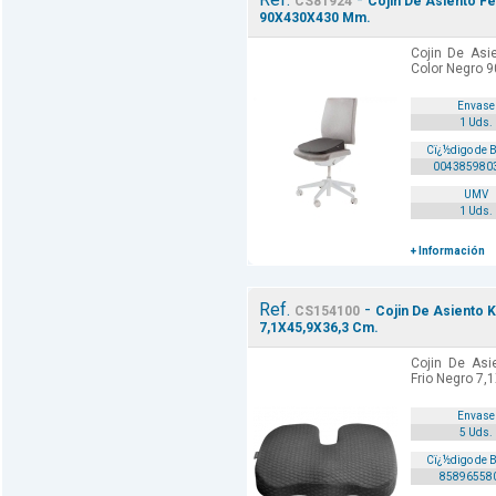
CS81924
Cojin De Asiento F
90X430X430 Mm.
Cojin De Asi
Color Negro 
Envase
1 Uds.
Cï¿½digo de 
004385980
UMV
1 Uds.
+ Información
Ref.
-
CS154100
Cojin De Asiento 
7,1X45,9X36,3 Cm.
Cojin De Asi
Frio Negro 7
Envase
5 Uds.
Cï¿½digo de 
85896558