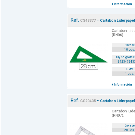
+ Información
Ref.
-
CS43377
Cartabon Liderpapel
Cartabon Lid
(RN06).
Envase
10 Uds.
Cï¿½digo de 
842347343
UMV
1 Uds.
+ Información
Ref.
-
CS20435
Cartabon Liderpapel 
Cartabon Lide
(RN07).
Envase
20 Uds.