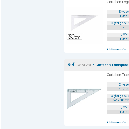
Cartabon Loga
Envase
1 Uds.
Cï¿½digo de 
-
UMV
1 Uds.
+ Información
Ref.
-
CS61231
Cartabon Transpare
Cartabon Tran
Envase
20 Uds.
Cï¿½digo de 
841268802
UMV
1 Uds.
+ Información