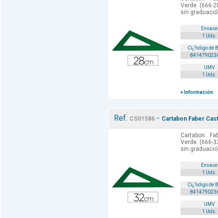
Verde. (666-28
sin graduación
Envase
1 Uds.
Cï¿½digo de 
841479023
UMV
1 Uds.
+ Información
Ref.
-
CS01586
Cartabon Faber Cast
Cartabon Fa
Verde. (666-32
sin graduación
Envase
1 Uds.
Cï¿½digo de 
841479023
UMV
1 Uds.