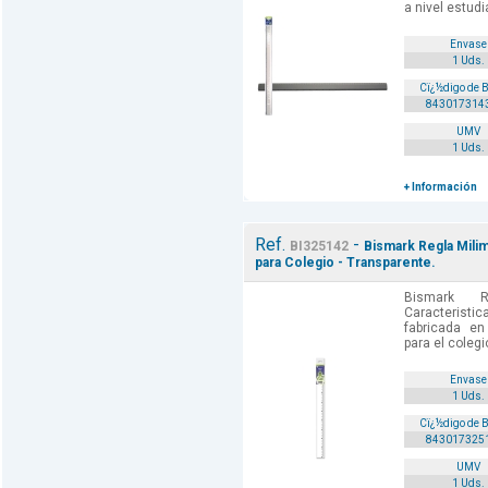
a nivel estud
Envase
1 Uds.
Cï¿½digo de 
843017314
UMV
1 Uds.
+ Información
Ref.
-
BI325142
Bismark Regla Milim
para Colegio - Transparente.
Bismark R
Caracteris
fabricada en 
para el colegi
Envase
1 Uds.
Cï¿½digo de 
843017325
UMV
1 Uds.