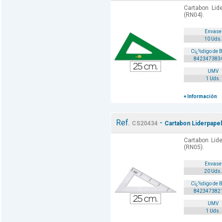
Cartabon Lid
(RN04).
Envase
10 Uds.
Cï¿½digo de 
842347383
UMV
1 Uds.
+ Información
Ref.
-
CS20434
Cartabon Liderpapel 
Cartabon Lide
(RN05).
Envase
20 Uds.
Cï¿½digo de 
842347382
UMV
1 Uds.