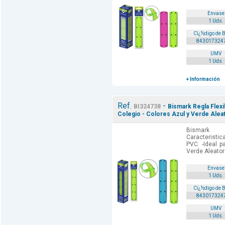
Envase
1 Uds.
Cï¿½digo de 
843017324
UMV
1 Uds.
+ Información
Ref.
-
BI324738
Bismark Regla Flexi
Colegio - Colores Azul y Verde Aleat
Bismark 
Caracteristica
PVC. -Ideal p
Verde Aleator
Envase
1 Uds.
Cï¿½digo de 
843017324
UMV
1 Uds.