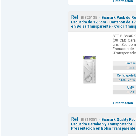
+ Información
Ref.
-
BI325135
Bismark Pack de Reg
Escuadra de 12,5cm - Cartabon de 17
en Bolsa Transparente - Color Trans
SET BISMARK
(30 CM) Carac
cm. -Set com
Escuadra de 1
-Transportador
Envase
1 Uds.
Cï¿½digo de 
843017325
UMV
1 Uds.
+ Información
Ref.
-
BI319351
Bismark Quality Pac
Escuadra Cartabon y Transportador - G
Presentacion en Bolsa Transparente 