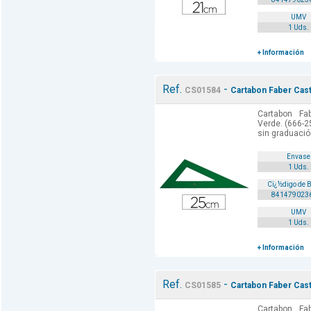
UMV
1 Uds.
+ Información
Ref.
-
CS01584
Cartabon Faber Cast
Cartabon Fa
Verde. (666-25
sin graduación
Envase
1 Uds.
Cï¿½digo de 
841479023
UMV
1 Uds.
+ Información
Ref.
-
CS01585
Cartabon Faber Cast
Cartabon Fa