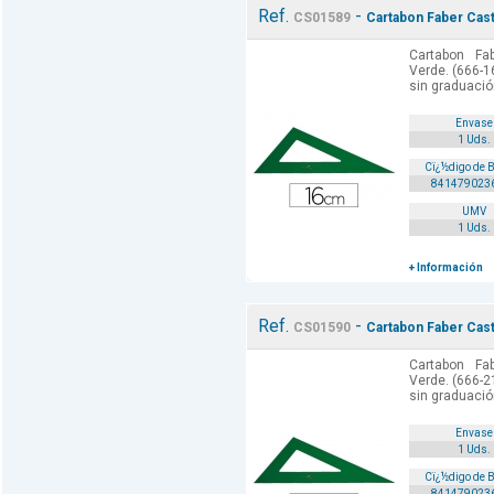
Ref.
-
CS01589
Cartabon Faber Cast
Cartabon Fa
Verde. (666-16
sin graduación
Envase
1 Uds.
Cï¿½digo de 
841479023
UMV
1 Uds.
+ Información
Ref.
-
CS01590
Cartabon Faber Cast
Cartabon Fa
Verde. (666-21
sin graduación
Envase
1 Uds.
Cï¿½digo de 
841479023