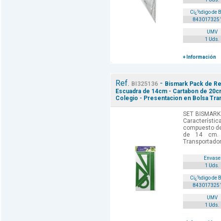
Cï¿½digo de 
843017325
UMV
1 Uds.
+ Información
Ref.
-
BI325136
Bismark Pack de Reg
Escuadra de 14cm - Cartabon de 20cm
Colegio - Presentacion en Bolsa Tra
SET BISMARK
Característic
compuesto de:
de 14 cm.
Transportador 
Envase
1 Uds.
Cï¿½digo de 
843017325
UMV
1 Uds.