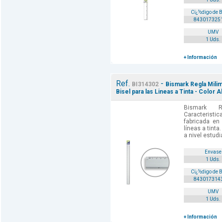
Cï¿½digo de 
843017325
UMV
1 Uds.
+ Información
Ref.
-
BI314302
Bismark Regla Milim
Bisel para las Lineas a Tinta - Color A
Bismark R
Caracteris
fabricada en 
líneas a tinta
a nivel estud
Envase
1 Uds.
Cï¿½digo de 
843017314
UMV
1 Uds.
+ Información