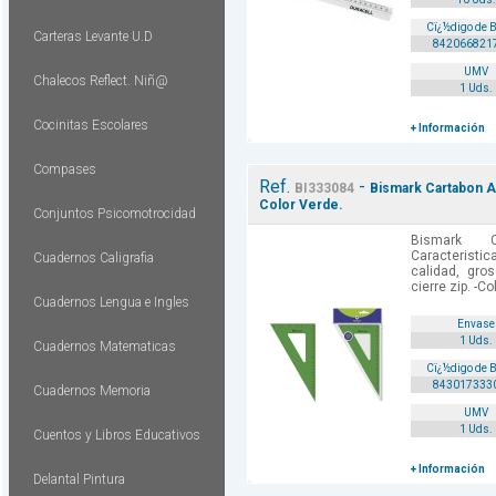
Cï¿½digo de 
Carteras Levante U.D
842066821
UMV
Chalecos Reflect. Niñ@
1 Uds.
Cocinitas Escolares
+ Información
Compases
Ref.
-
BI333084
Bismark Cartabon Ac
Color Verde.
Conjuntos Psicomotrocidad
Bismark C
Caracteristic
Cuadernos Caligrafia
calidad, gr
cierre zip. -Co
Cuadernos Lengua e Ingles
Envase
1 Uds.
Cuadernos Matematicas
Cï¿½digo de 
843017333
Cuadernos Memoria
UMV
1 Uds.
Cuentos y Libros Educativos
+ Información
Delantal Pintura