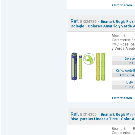
+ Información
Ref.
-
BI324739
Bismark Regla Flexi
Colegio - Colores Amarillo y Verde A
Bismark 
Caracteristica
PVC. -Ideal pa
y Verde Aleat
Envase
1 Uds.
Cï¿½digo de 
843017324
UMV
1 Uds.
+ Información
Ref.
-
BI314300
Bismark Regla Milim
Bisel para las Lineas a Tinta - Color A
Bismark R
Caracteris