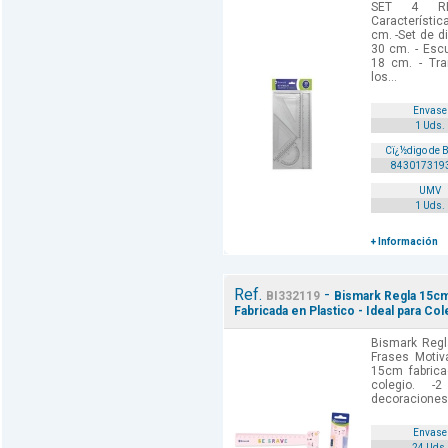
SET 4 RE
Característi
cm. -Set de d
30 cm. - Esc
18 cm. - Tra
los...
Envase
1 Uds.
Cï¿½digo de 
843017319
UMV
1 Uds.
+ Información
Ref.
-
BI332119
Bismark Regla 15cm
Fabricada en Plastico - Ideal para Co
Bismark Reg
Frases Motiva
15cm fabricad
colegio. -
decoraciones
Envase
24 Uds.