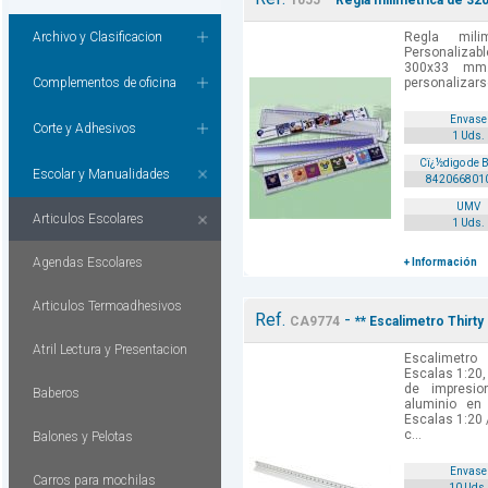
1055
Regla milimetrica de 32
Archivo y Clasificacion
Regla mil
Personaliza
300x33 mm.
Complementos de oficina
personalizar
Envase
Corte y Adhesivos
1 Uds.
Cï¿½digo de 
Escolar y Manualidades
842066801
UMV
Articulos Escolares
1 Uds.
Agendas Escolares
+ Información
Articulos Termoadhesivos
Ref.
-
CA9774
** Escalimetro Thirt
Atril Lectura y Presentacion
Escalimetro
Escalas 1:20, 
de impresio
Baberos
aluminio en
Escalas 1:20 /
c...
Balones y Pelotas
Envase
Carros para mochilas
10 Uds.