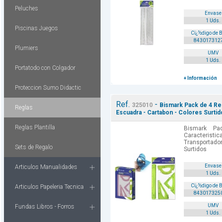
Peluches
Envase
1 Uds.
Piscinas Juegos
Cï¿½digo de 
843017312
Plumiers
UMV
1 Uds.
Portatodo con Colgador
+ Información
Proteccion Sumo Didactic
Ref.
-
325010
Bismark Pack de 4 Reg
Reglas
Escuadra - Cartabon - Colores Surtid
Reglas Plantilla
Bismark Pa
Caracteristi
Transportador
Sets de Regalo
Surtidos
Envase
Articulos Manualidades
1 Uds.
Cï¿½digo de 
Articulos Papeleria Tecnica
843017325
UMV
Fundas Libros - Forros
1 Uds.