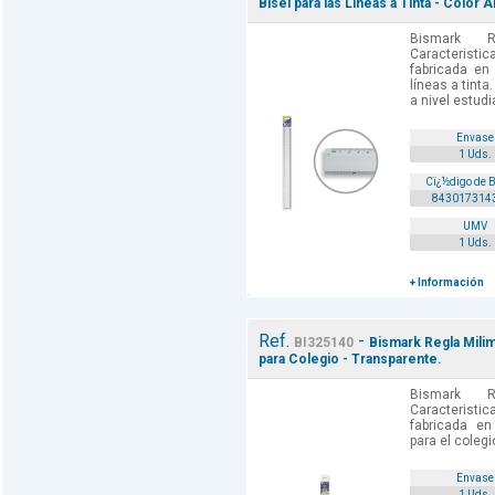
Bisel para las Lineas a Tinta - Color A
Bismark R
Caracteris
fabricada en 
líneas a tinta
a nivel estud
Envase
1 Uds.
Cï¿½digo de 
843017314
UMV
1 Uds.
+ Información
Ref.
-
BI325140
Bismark Regla Milim
para Colegio - Transparente.
Bismark R
Caracteris
fabricada en 
para el colegi
Envase
1 Uds.