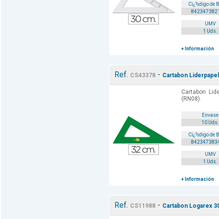
Cï¿½digo de 
842347382
UMV
1 Uds.
+ Información
Ref.
-
CS43378
Cartabon Liderpapel
Cartabon Lid
(RN08).
Envase
10 Uds.
Cï¿½digo de 
842347383
UMV
1 Uds.
+ Información
Ref.
-
CS11988
Cartabon Logarex 30