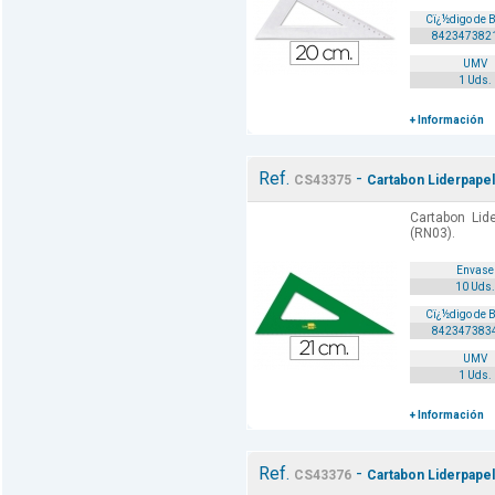
Cï¿½digo de 
842347382
UMV
1 Uds.
+ Información
Ref.
-
CS43375
Cartabon Liderpapel
Cartabon Lid
(RN03).
Envase
10 Uds.
Cï¿½digo de 
842347383
UMV
1 Uds.
+ Información
Ref.
-
CS43376
Cartabon Liderpapel