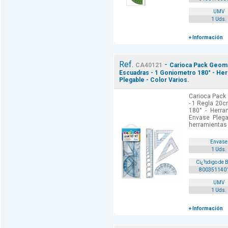
UMV
1 Uds.
+ Información
Ref.
-
CA40121
Carioca Pack Geome
Escuadras - 1 Goniometro 180° - Her
Plegable - Color Varios.
Carioca Pack
- 1 Regla 20c
180° - Herram
Envase Plegab
herramientas 
Envase
1 Uds.
Cï¿½digo de 
800351140
UMV
1 Uds.
+ Información