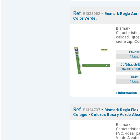
Ref.
-
BI333082
Bismark Regla Acrili
Color Verde.
Bismark 
Caracteristi
calidad, gr
cierre zip. -Co
Envase
1 Uds.
Cï¿½digo de 
843017333
UMV
1 Uds.
+ Información
Ref.
-
BI324737
Bismark Regla Flexi
Colegio - Colores Rosa y Verde Alea
Bismark 
Caracteristica
PVC. -Ideal p
Verde Aleator