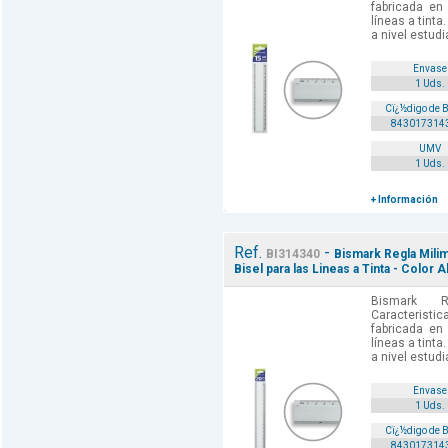
fabricada en 
líneas a tinta
a nivel estud
Envase
1 Uds.
Cï¿½digo de 
843017314
UMV
1 Uds.
+ Información
Ref.
-
BI314340
Bismark Regla Milim
Bisel para las Lineas a Tinta - Color A
Bismark R
Caracteris
fabricada en 
líneas a tinta
a nivel estud
Envase
1 Uds.
Cï¿½digo de 
843017314