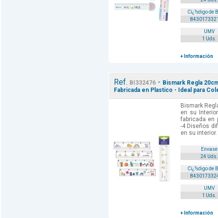
Cï¿½digo de 
843017332
UMV
1 Uds.
+ Información
Ref.
-
BI332476
Bismark Regla 20cm 
Fabricada en Plastico - Ideal para Co
Bismark Regl
en su Interio
fabricada en p
-4 Diseños di
en su interior.
Envase
24 Uds.
Cï¿½digo de 
843017332
UMV
1 Uds.
+ Información