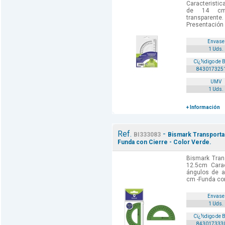
Caracteristic
de 14 cm.
transparente
Presentación 
Envase
1 Uds.
Cï¿½digo de 
843017325
UMV
1 Uds.
+ Información
Ref.
-
BI333083
Bismark Transportad
Funda con Cierre - Color Verde.
Bismark Tran
12.5cm Carac
ángulos de a
cm -Funda con 
Envase
1 Uds.
Cï¿½digo de 
843017333