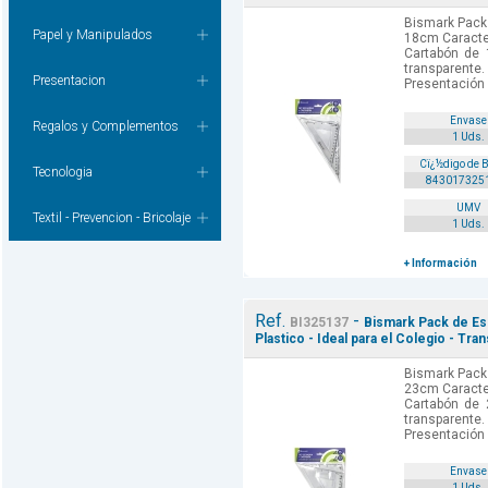
Bismark Pack
Papel y Manipulados
18cm Caracter
Cartabón de 
transparente
Presentacion
Presentación 
Envase
Regalos y Complementos
1 Uds.
Cï¿½digo de 
Tecnologia
843017325
UMV
Textil - Prevencion - Bricolaje
1 Uds.
+ Información
Ref.
-
BI325137
Bismark Pack de Es
Plastico - Ideal para el Colegio - Tra
Bismark Pack
23cm Caracter
Cartabón de 
transparente
Presentación 
Envase
1 Uds.