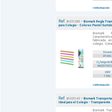
+ Información
Ref.
-
BI331285
Bismark Regla Trian
para Colegio - Colores Pastel Surtid
Bismark R
Caracteristi
fabricada en
colegio. -Colo
Envase
24 Uds.
Cï¿½digo de 
843017331
UMV
1 Uds.
+ Información
Ref.
-
BI325143
Bismark Transportad
Ideal para el Colegio - Transparente.
Bismark Tra