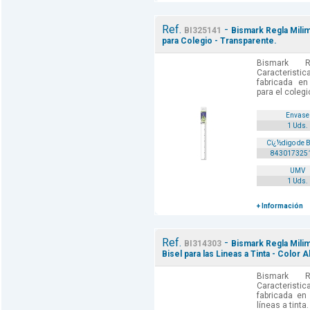
Ref.
-
BI325141
Bismark Regla Milim
para Colegio - Transparente.
Bismark R
Caracteris
fabricada en 
para el colegi
Envase
1 Uds.
Cï¿½digo de 
843017325
UMV
1 Uds.
+ Información
Ref.
-
BI314303
Bismark Regla Milim
Bisel para las Lineas a Tinta - Color A
Bismark R
Caracteris
fabricada en 
líneas a tinta