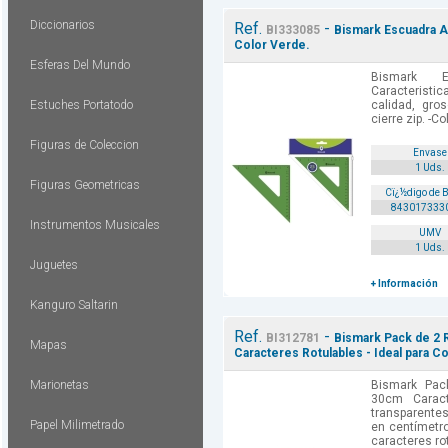
Diccionarios
Ref.
-
BI333085
Bismark Escuadra Ac
Color Verde.
Esferas Del Mundo
Bismark E
Caracteristic
Estuches Portatodo
calidad, gr
cierre zip. -Co
Figuras de Coleccion
Envase
1 Uds.
Figuras Geometricas
Cï¿½digo de 
843017333
Instrumentos Musicales
UMV
1 Uds.
Juguetes
+ Información
Kanguro Saltarin
Ref.
-
BI312781
Bismark Pack de 2 R
Mapas
Caracteres Rotulables - Ideal para Co
Marionetas
Bismark Pac
30cm Caract
transparente
Papel Milimetrado
en centímetro
caracteres rotu