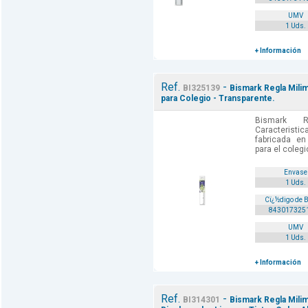
UMV
1 Uds.
+ Información
Ref.
-
BI325139
Bismark Regla Milim
para Colegio - Transparente.
Bismark R
Caracteris
fabricada en 
para el colegi
Envase
1 Uds.
Cï¿½digo de 
843017325
UMV
1 Uds.
+ Información
Ref.
-
BI314301
Bismark Regla Milim