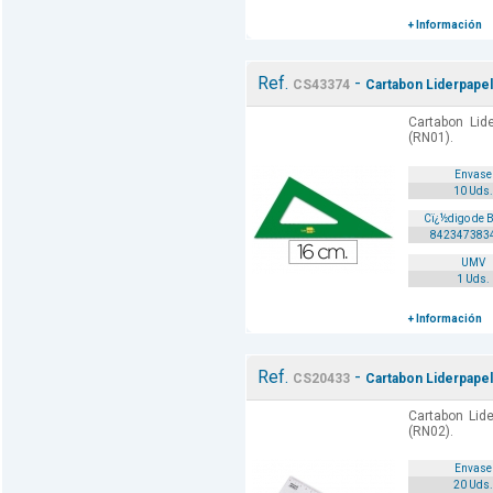
+ Información
Ref.
-
CS43374
Cartabon Liderpapel
Cartabon Lid
(RN01).
Envase
10 Uds.
Cï¿½digo de 
842347383
UMV
1 Uds.
+ Información
Ref.
-
CS20433
Cartabon Liderpapel 
Cartabon Lide
(RN02).
Envase
20 Uds.