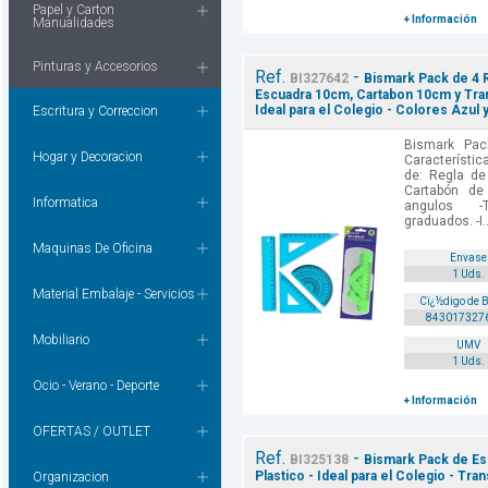
Papel y Carton
+ Información
Manualidades
Pinturas y Accesorios
Ref.
-
BI327642
Bismark Pack de 4 R
Escuadra 10cm, Cartabon 10cm y Tran
Ideal para el Colegio - Colores Azul 
Escritura y Correccion
Bismark Pac
Hogar y Decoracion
Característi
de: Regla d
Cartabón de
Informatica
angulos -
graduados. -I..
Maquinas De Oficina
Envase
1 Uds.
Material Embalaje - Servicios
Cï¿½digo de 
843017327
Mobiliario
UMV
1 Uds.
Ocio - Verano - Deporte
+ Información
OFERTAS / OUTLET
Ref.
-
BI325138
Bismark Pack de Es
Plastico - Ideal para el Colegio - Tra
Organizacion