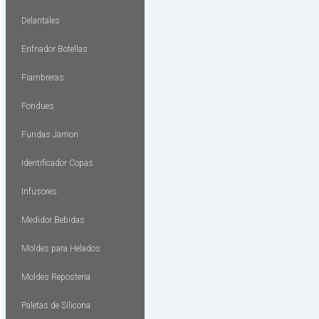
Delantales
Enfriador Botellas
Fiambreras
Fondues
Fundas Jamon
Identificador Copas
Infusores
Medidor Bebidas
Moldes para Helados
Moldes Reposteria
Paletas de Silicona