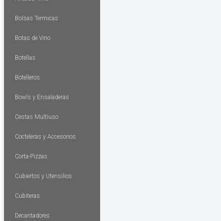
Bolsas Termicas
Botas de Vino
Botellas
Botelleros
Bowls y Ensaladeras
Cestas Multiuso
Cocteleras y Accesorios
Corta-Pizzas
Cubiertos y Utensilios
Cubiteras
Decantadores