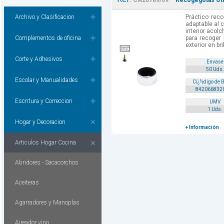
CA20789/09
Recogegotas Ott
Archivo y Clasificacion
Práctico reco
adaptable al c
interior acolc
Complementos de oficina
para recoger 
exterior en bril
Corte y Adhesivos
Envase
50 Uds.
Escolar y Manualidades
Cï¿½digo de 
842066832
Escritura y Correccion
UMV
1 Uds.
Hogar y Decoracion
+ Información
Articulos Hogar Cocina
Abridores - Sacacorchos
Aceiteras
Agarradores y Manoplas
Aireador vino