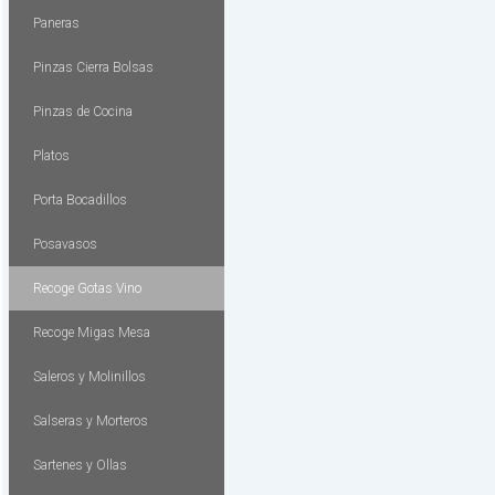
Paneras
Pinzas Cierra Bolsas
Pinzas de Cocina
Platos
Porta Bocadillos
Posavasos
Recoge Gotas Vino
Recoge Migas Mesa
Saleros y Molinillos
Salseras y Morteros
Sartenes y Ollas