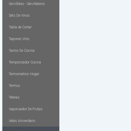
Servilletas - Servilleteros
Sets De Vinos
Tabla de Cortar
Tapones Vino
Tarros De Cocina
Temporizador Cocina
Termometros Hogar
Termos
Teteras
Vaporizador De Frutas
Velas Aniverdario