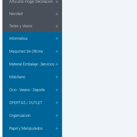
Articulos Hogar Decoracion
Navidad
Tazas y Vasos
Informatica
Maquinas De Oficina
Material Embalaje - Servicios
Mobiliario
Ocio - Verano - Deporte
OFERTAS / OUTLET
Organizacion
Papel y Manipulados