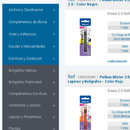
100435979
Pelikan Blister 2 
2.0 - Color Negro.
Archivo y Clasificacion
Erase 2.0 Refi
Complementos de oficina
Envase
1 Uds.
Corte y Adhesivos
Cï¿½digo de 
590138958
Escolar y Manualidades
UMV
1 Uds.
Escritura y Correccion
+ Información
Boligrafos Marcas
Ref.
-
100435980
Pelikan Blister 2 
Lapices y Boligrafos - Color Rojo.
Boligrafos Publicidad
Erase 2.0 Refi
Complementos Escritura
Envase
Correctores y Gomas
1 Uds.
Cï¿½digo de 
Lapices y PortaMinas
590138956
UMV
Plumas
1 Uds.