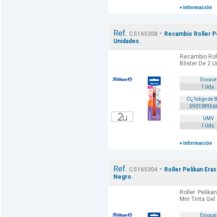
+ Información
Ref.
-
CS165308
Recambio Roller Pe
Unidades.
Recambio Roll
Blister De 2 
Envase
1 Uds.
Cï¿½digo de 
590138956
UMV
1 Uds.
+ Información
Ref.
-
CS165304
Roller Pelikan Era
Negro.
Roller Pelika
Mm Tinta Gel 
Envase