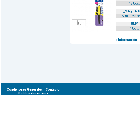
12 Uds.
Cï¿½digo de 
590138958
UMV
1 Uds.
+ Información
|
Condiciones Generales
Contacto
Política de cookies