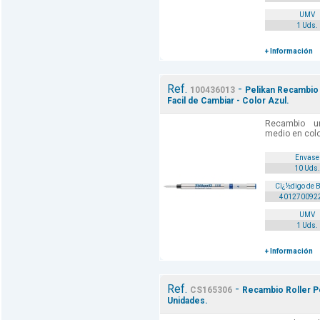
UMV
1 Uds.
+ Información
Ref.
-
100436013
Pelikan Recambio R
Facil de Cambiar - Color Azul.
Recambio un
medio en colo
Envase
10 Uds.
Cï¿½digo de 
401270092
UMV
1 Uds.
+ Información
Ref.
-
CS165306
Recambio Roller Pe
Unidades.