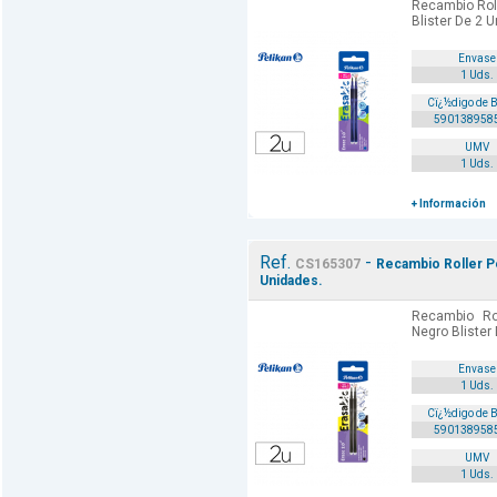
Recambio Roll
Blister De 2 
Envase
1 Uds.
Cï¿½digo de 
590138958
UMV
1 Uds.
+ Información
Ref.
-
CS165307
Recambio Roller Pe
Unidades.
Recambio Rol
Negro Blister
Envase
1 Uds.
Cï¿½digo de 
590138958
UMV
1 Uds.