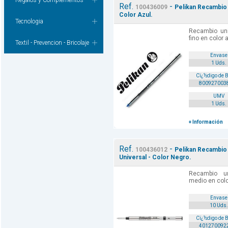
Regalos y Complementos
Ref.
-
100436009
Pelikan Recambio M
Color Azul.
Tecnologia
Recambio uni
fino en color 
Textil - Prevencion - Bricolaje
Envase
1 Uds.
Cï¿½digo de 
800927003
UMV
1 Uds.
+ Información
Ref.
-
100436012
Pelikan Recambio 
Universal - Color Negro.
Recambio un
medio en colo
Envase
10 Uds.
Cï¿½digo de 
401270092