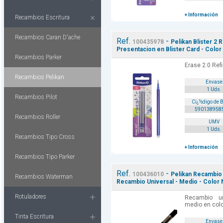
+ Información
Recambios Escritura
Recambios Caran D'ache
Ref.
-
100435978
Pelikan Blister 2 
Presentacion en Blister Card - Color
Recambios Parker
Erase 2.0 Refi
Recambios Pelikan
Envase
1 Uds.
Recambios Pilot
Cï¿½digo de 
590138958
Recambios Roller
UMV
1 Uds.
Recambios Tipo Cross
+ Información
Recambios Tipo Parker
Ref.
-
100436010
Pelikan Recambio 
Recambios Waterman
Recambio Universal - Medio - Color 
Rotuladores
Recambio un
medio en colo
Tinta Escritura
Envase