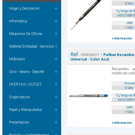
5 Uds.
Hogar y Decoracion
Cï¿½digo de 
401270091
Informatica
UMV
1 Uds.
Maquinas De Oficina
+ Información
Material Embalaje - Servicios
Ref.
-
100436011
Pelikan Recambio 
Mobiliario
Universal - Color Azul.
Recambio un
Ocio - Verano - Deporte
medio en colo
Envase
OFERTAS / OUTLET
5 Uds.
Cï¿½digo de 
Organizacion
401270091
UMV
Papel y Manipulados
1 Uds.
Presentacion
+ Información