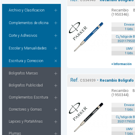
CS34940
Recambio Boligrafo 
Archivo y Clasificacion
Recambio B
(1950346).
Complementos de oficina
Envase
1 Uds.
Corte y Adhesivos
Cï¿½digo de 
350117950
Escolar y Manualidades
UMV
1 Uds.
Escritura y Correccion
+ Información
Boligrafos Marcas
Ref.
-
CS34939
Recambio Boligrafo
Boligrafos Publicidad
Recambio Bo
(1950344).
Complementos Escritura
Envase
Correctores y Gomas
1 Uds.
Cï¿½digo de 
Lapices y PortaMinas
350117950
UMV
Plumas
1 Uds.