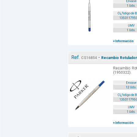
Envase
1 Uds.
Cï¿½digo de 
135011795
UMV
1 Uds.
+ Información
Ref.
-
CS16854
Recambio Rotulador 
Recambio Rotu
(1950322).
Envase
12 Uds.
Cï¿½digo de 
135011795
UMV
1 Uds.
+ Información