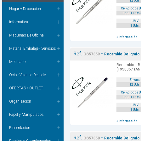
12 Uds.
Hogar y Decoracion
Cï¿½digo de 
135011795
UMV
Informatica
1 Uds.
Maquinas De Oficina
+ Información
Material Embalaje - Servicios
Ref.
-
CS57359
Recambio Boligrafo 
Mobiliario
Recambio Bo
(1950367 (AN
Ocio - Verano - Deporte
Envase
12 Uds.
OFERTAS / OUTLET
Cï¿½digo de 
135011795
Organizacion
UMV
1 Uds.
Papel y Manipulados
+ Información
Presentacion
Ref.
-
CS57358
Recambio Boligrafo