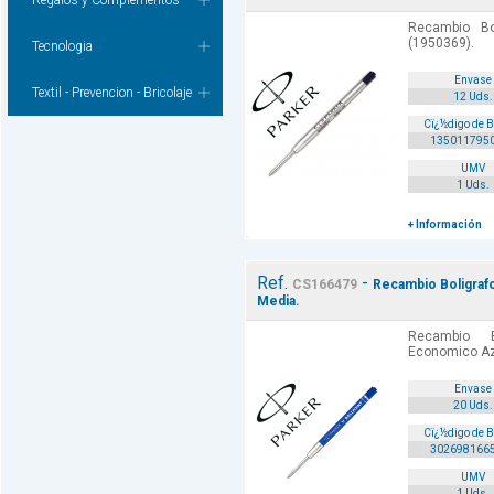
Regalos y Complementos
Recambio Bo
(1950369).
Tecnologia
Envase
Textil - Prevencion - Bricolaje
12 Uds.
Cï¿½digo de 
135011795
UMV
1 Uds.
+ Información
Ref.
-
CS166479
Recambio Boligrafo
Media.
Recambio B
Economico Az
Envase
20 Uds.
Cï¿½digo de 
302698166
UMV
1 Uds.