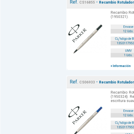
Ref.
-
CS16855
Recambio Rotulador 
Recambio Rotu
(1950321).
Envase
12 Uds.
Cï¿½digo de 
135011795
UMV
1 Uds.
+ Información
Ref.
-
CS06933
Recambio Rotulador 
Recambio Rotu
(1950324). R
escritura sua
Envase
12 Uds.
Cï¿½digo de 
135011795