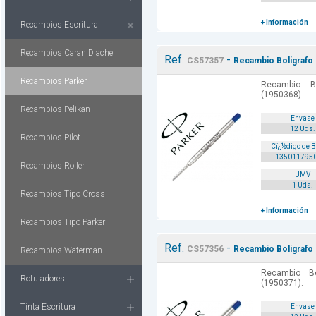
+ Información
Recambios Escritura
Recambios Caran D'ache
Ref.
-
CS57357
Recambio Boligrafo 
Recambios Parker
Recambio Bo
(1950368).
Recambios Pelikan
Envase
12 Uds.
Recambios Pilot
Cï¿½digo de 
135011795
Recambios Roller
UMV
1 Uds.
Recambios Tipo Cross
+ Información
Recambios Tipo Parker
Ref.
-
CS57356
Recambio Boligrafo
Recambios Waterman
Recambio Bo
Rotuladores
(1950371).
Tinta Escritura
Envase