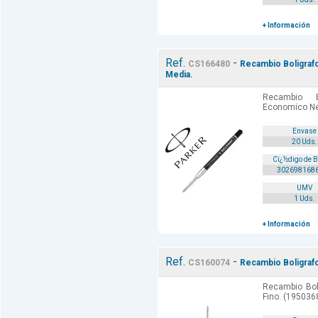
+ Información
Ref.
-
CS166480
Recambio Boligraf
Media.
Recambio B
Economico Ne
Envase
20 Uds.
Cï¿½digo de 
302698168
UMV
1 Uds.
+ Información
Ref.
-
CS160074
Recambio Boligrafo
Recambio Bol
Fino. (1950368