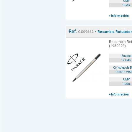
UMV
1 Uds.
+ Información
Ref.
-
CS09662
Recambio Rotulador 
Recambio Rotu
(1950323).
Envase
12 Uds.
Cï¿½digo de 
135011795
UMV
1 Uds.
+ Información