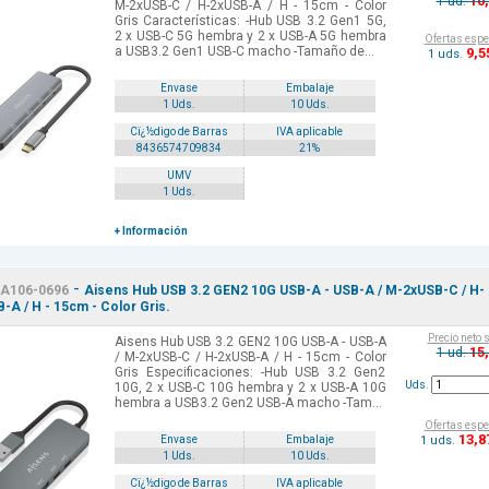
10
1 ud.
M-2xUSB-C / H-2xUSB-A / H - 15cm - Color
Gris Características: -Hub USB 3.2 Gen1 5G,
2 x USB-C 5G hembra y 2 x USB-A 5G hembra
Ofertas espe
a USB3.2 Gen1 USB-C macho -Tamaño de...
9
,5
1 uds.
Envase
Embalaje
1 Uds.
10 Uds.
Cï¿½digo de Barras
IVA aplicable
8436574709834
21%
UMV
1 Uds.
+ Información
-
A106-0696
Aisens Hub USB 3.2 GEN2 10G USB-A - USB-A / M-2xUSB-C / H-
-A / H - 15cm - Color Gris.
Precio neto 
Aisens Hub USB 3.2 GEN2 10G USB-A - USB-A
15
1 ud.
/ M-2xUSB-C / H-2xUSB-A / H - 15cm - Color
Gris Especificaciones: -Hub USB 3.2 Gen2
Uds.
10G, 2 x USB-C 10G hembra y 2 x USB-A 10G
hembra a USB3.2 Gen2 USB-A macho -Tam...
Ofertas espe
13
,8
1 uds.
Envase
Embalaje
1 Uds.
10 Uds.
Cï¿½digo de Barras
IVA aplicable