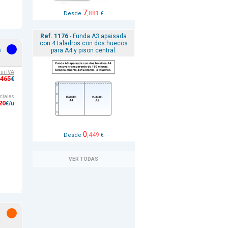
7
,881
Desde
€
Ref. 1176
- Funda A3 apaisada
con 4 taladros con dos huecos
a
para A4 y pison central.
sin IVA
,465
€
ciales
20
€/u
0
,449
Desde
€
VER TODAS