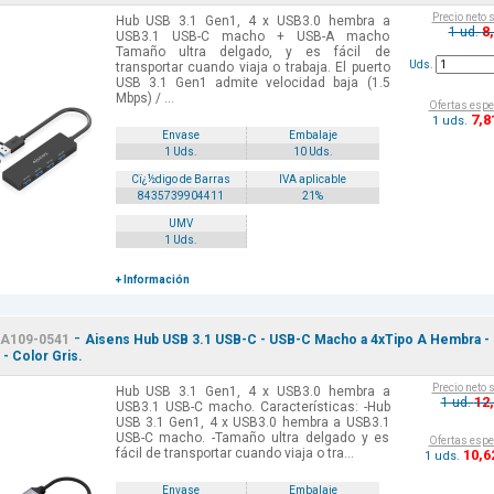
Precio neto 
Hub USB 3.1 Gen1, 4 x USB3.0 hembra a
8
1 ud.
USB3.1 USB-C macho + USB-A macho
Tamaño ultra delgado, y es fácil de
Uds.
transportar cuando viaja o trabaja. El puerto
USB 3.1 Gen1 admite velocidad baja (1.5
Mbps) / ...
Ofertas espe
7
,8
1 uds.
Envase
Embalaje
1 Uds.
10 Uds.
Cï¿½digo de Barras
IVA aplicable
8435739904411
21%
UMV
1 Uds.
+ Información
-
A109-0541
Aisens Hub USB 3.1 USB-C - USB-C Macho a 4xTipo A Hembra -
- Color Gris.
Precio neto 
Hub USB 3.1 Gen1, 4 x USB3.0 hembra a
12
1 ud.
USB3.1 USB-C macho. Características: -Hub
USB 3.1 Gen1, 4 x USB3.0 hembra a USB3.1
USB-C macho. -Tamaño ultra delgado y es
Ofertas espe
fácil de transportar cuando viaja o tra...
10
,6
1 uds.
Envase
Embalaje