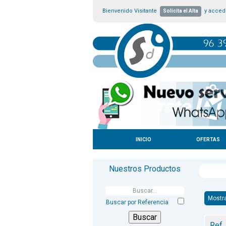
Bienvenido Visitante
y accede
Solicita el Alta
INICIO
OFERTAS
Nuestros Productos
Mostr
Buscar por Referencia
Ref.