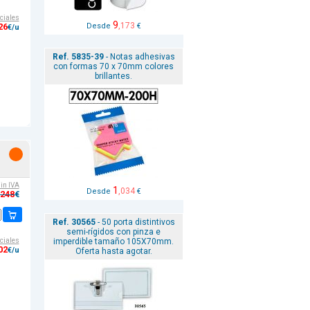
ciales
9
,173
Desde
€
26
€/u
Ref. 5835-39
- Notas adhesivas
con formas 70 x 70mm colores
brillantes.
sin IVA
1
,034
Desde
€
,248
€
Ref. 30565
- 50 porta distintivos
semi-rígidos con pinza e
imperdible tamaño 105X70mm.
ciales
02
€/u
Oferta hasta agotar.