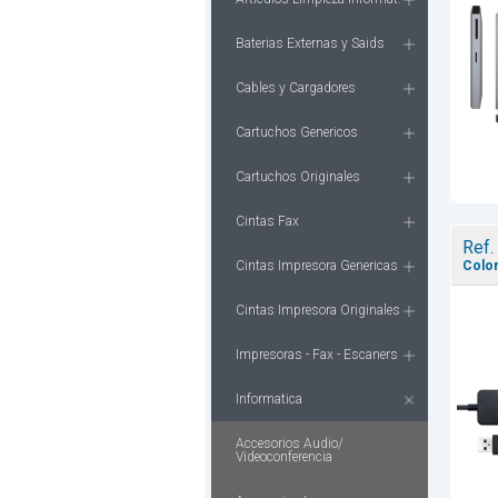
Baterias Externas y Saids
Cables y Cargadores
Cartuchos Genericos
Cartuchos Originales
Cintas Fax
Ref.
Cintas Impresora Genericas
Color
Cintas Impresora Originales
Impresoras - Fax - Escaners
Informatica
Accesorios Audio/
Videoconferencia