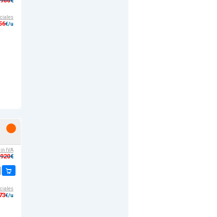
,966
€
ciales
56
€/u
sin IVA
,920
€
ciales
73
€/u