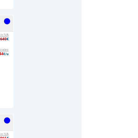
sin IVA
,640
€
ciales
44
€/u
sin IVA