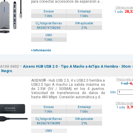
para conectar accesorios de expansión a ...
Ofertas espe
28
,3
1 uds.
Envase
Embalaje
1 Uds.
1 Uds.
Cï¿½digo de Barras
IVA aplicable
8436574706260
21%
UMV
1 Uds.
+ Información
-
A104-0402
Aisens HUB USB 2.0 - Tipo A Macho a 4xTipo A Hembra - 30cm -
 Negro.
Precio neto 
AISENS® - Hub USB 2.0, 4 x USB2.0 hembra a
4
1 ud.
USB2.0 tipo A macho La salida máxima es
de 2.5W (5V / 500MA) en los 4 puertos.
Uds.
Velocidad de transferencia de datos de
hasta 480 Mbps. Conexión automática y d...
Ofertas espe
3
,7
1 uds.
Envase
Embalaje
1 Uds.
1 Uds.
Cï¿½digo de Barras
IVA aplicable
8436574704099
21%
UMV