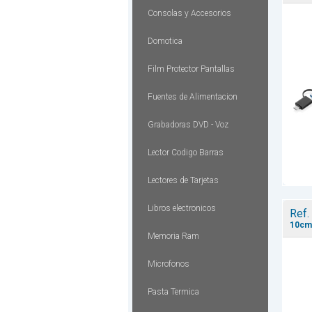
Consolas y Accesorios
Domotica
Film Protector Pantallas
Fuentes de Alimentacion
Grabadoras DVD - Voz
Lector Codigo Barras
Lectores de Tarjetas
Libros electronicos
Ref.
10cm 
Memoria Ram
Microfonos
Pasta Termica