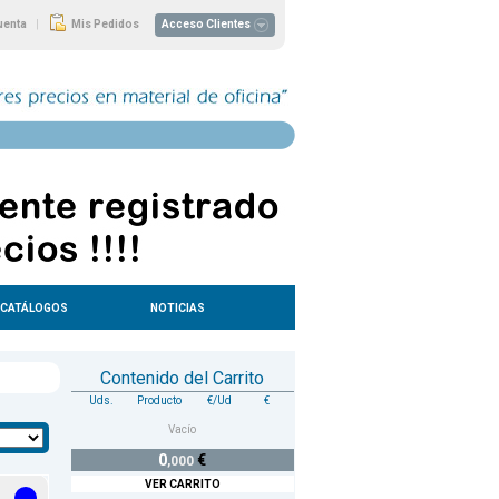
|
uenta
Mis Pedidos
Acceso Clientes
CATÁLOGOS
NOTICIAS
Contenido del Carrito
Uds.
Producto
€/Ud
€
Vacío
0
€
,000
VER CARRITO