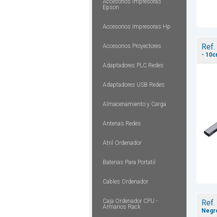
Accesorios Impresoras
Epson
Accesorios Impresoras Hp
Ref.
Accesorios Proyectores
- 10c
Adaptadores PLC Redes
Adaptadores USB Redes
Almacenamiento y Carga
Antenas Redes
Atril Ordenador
Baterias Para Portatil
Cables Ordenador
Caja Ordenador CPU -
Ref.
Armarios Rack
Negr