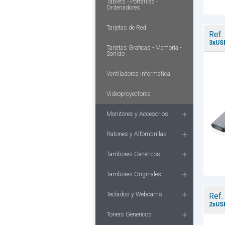
Tablets - Portatiles -
Ordenadores
Tarjetas de Red
Ref.
3xUSB
Tarjetas Graficas - Memoria -
Sonido
Ventiladores Informatica
Videoproyectores
Monitores y Accesorios
Ratones y Alfombrillas
Tambores Genericos
Tambores Originales
Teclados y Webcams
Ref.
2xUSB
Toners Genericos