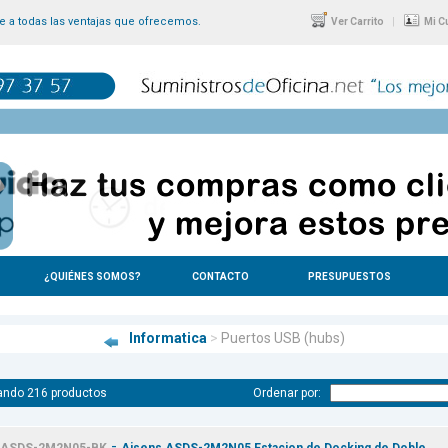
 a todas las ventajas que ofrecemos.
|
Ver Carrito
Mi C
¿QUIÉNES SOMOS?
CONTACTO
PRESUPUESTOS
Informatica
>
Puertos USB (hubs)
ando 216 productos
Ordenar por:
-