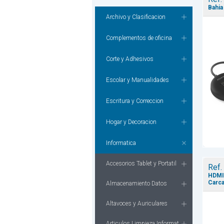
Bahia
Archivo y Clasificacion
Complementos de oficina
Corte y Adhesivos
Escolar y Manualidades
Escritura y Correccion
Hogar y Decoracion
Informatica
Accesorios Tablet y Portatil
Ref.
HDMI 
Carca
Almacenamiento Datos
Altavoces y Auriculares
Articulos Limpieza Informat.