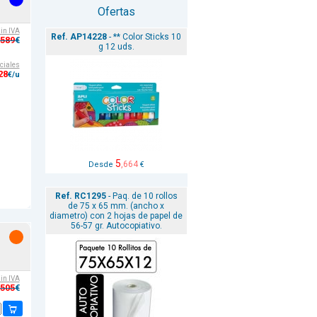
Ofertas
sin IVA
Ref. AP14228
- ** Color Sticks 10
,589
€
g 12 uds.
ciales
28
€/u
5
,664
Desde
€
Ref. RC1295
- Paq. de 10 rollos
de 75 x 65 mm. (ancho x
diametro) con 2 hojas de papel de
56-57 gr. Autocopiativo.
sin IVA
,505
€