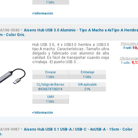
1 Uds.
+ Información
-
A106-0540
Aisens Hub USB 3.0 Aluminio - Tipo A Macho a 4xTipo A Hembr
m - Color Gris.
Precio neto 
Hub USB 3.0, 4 x USB3.0 hembra a USB3.0
10
1 ud.
tipo A macho. Características: -Tamaño ultra
delgado y fabricado con aluminio de alta
calidad. Es fácil de transportar cuando viaja
Ofertas espe
o trabaja. -El puerto USB 3....
9
,1
1 uds.
Envase
Embalaje
1 Uds.
1 Uds.
Cï¿½digo de Barras
IVA aplicable
8436574706314
21%
UMV
1 Uds.
+ Información
-
A109-0987
Aisens Hub USB 3.1 USB-A / USB-C - 4xUSB-A - 15cm - Color
o.