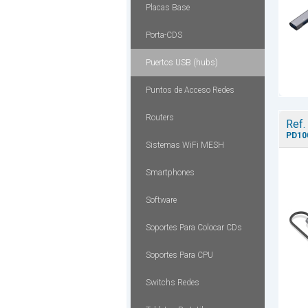
Placas Base
Porta-CDS
Puertos USB (hubs)
Puntos de Acceso Redes
Routers
Ref.
PD100
Sistemas WiFi MESH
Smartphones
Software
Soportes Para Colocar CDs
Soportes Para CPU
Switchs Redes