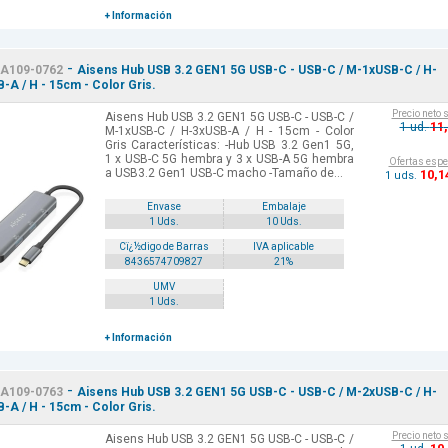
+ Información
-
A109-0762
Aisens Hub USB 3.2 GEN1 5G USB-C - USB-C / M-1xUSB-C / H-
-A / H - 15cm - Color Gris.
Precio neto 
Aisens Hub USB 3.2 GEN1 5G USB-C - USB-C /
11
1 ud.
M-1xUSB-C / H-3xUSB-A / H - 15cm - Color
Gris Características: -Hub USB 3.2 Gen1 5G,
1 x USB-C 5G hembra y 3 x USB-A 5G hembra
Ofertas espe
a USB3.2 Gen1 USB-C macho -Tamaño de...
10
,1
1 uds.
Envase
Embalaje
1 Uds.
10 Uds.
Cï¿½digo de Barras
IVA aplicable
8436574709827
21%
UMV
1 Uds.
+ Información
-
A109-0763
Aisens Hub USB 3.2 GEN1 5G USB-C - USB-C / M-2xUSB-C / H-
-A / H - 15cm - Color Gris.
Precio neto 
Aisens Hub USB 3.2 GEN1 5G USB-C - USB-C /