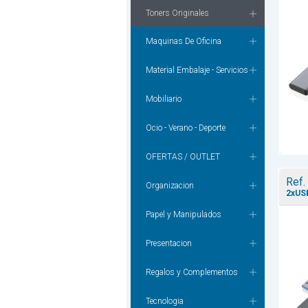
Toners Originales
Maquinas De Oficina
Material Embalaje - Servicios
Mobiliario
Ocio - Verano - Deporte
OFERTAS / OUTLET
Ref.
Organizacion
2xUSB
Papel y Manipulados
Presentacion
Regalos y Complementos
Tecnologia