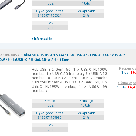
1 Uds.
1 Uds.
Cï¿½digo de Barras
IVA aplicable
8436574706321
21%
UMV
1 Uds.
+ Información
-
A109-0857
Aisens Hub USB 3.2 Gen1 5G USB-C - USB-C / M-1xUSB-C
W / H-1xUSB-C / H-3xUSB-A / H - 15cm.
Precio neto 
Hub USB 3.2 Gen1 5G, 1 x USB-C PD100W
16
1 ud.
hembra, 1 x USB-C 5G hembra y 3 x USB-A 5G
hembra a USB3.2 Gen1 USB-C macho
Características: -Hub USB 3.2 Gen1 5G, 1 x
Ofertas espe
USB-C PD100W hembra, 1 x USB-C 5G
14
,4
1 uds.
hembra y ...
Envase
Embalaje
1 Uds.
10 Uds.
Cï¿½digo de Barras
IVA aplicable
8436574709995
21%
UMV
1 Uds.