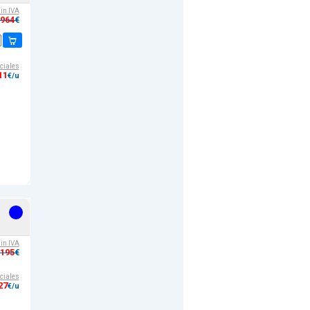
sin IVA
,964
€
ciales
11
€/u
sin IVA
,195
€
ciales
27
€/u