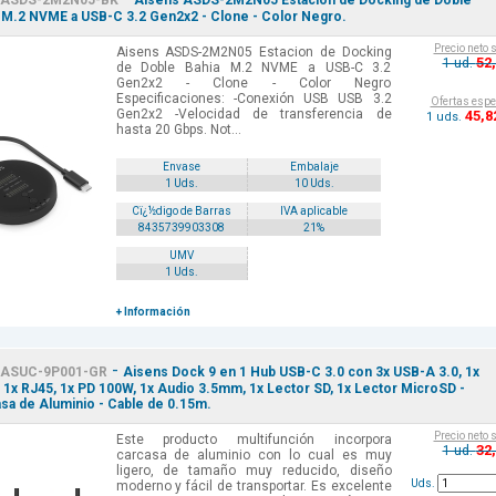
ASDS-2M2N05-BK
Aisens ASDS-2M2N05 Estacion de Docking de Doble
 M.2 NVME a USB-C 3.2 Gen2x2 - Clone - Color Negro.
Precio neto 
Aisens ASDS-2M2N05 Estacion de Docking
52
1 ud.
de Doble Bahia M.2 NVME a USB-C 3.2
Gen2x2 - Clone - Color Negro
Especificaciones: -Conexión USB USB 3.2
Ofertas espe
Gen2x2 -Velocidad de transferencia de
45
,8
1 uds.
hasta 20 Gbps. Not...
Envase
Embalaje
1 Uds.
10 Uds.
Cï¿½digo de Barras
IVA aplicable
8435739903308
21%
UMV
1 Uds.
+ Información
-
ASUC-9P001-GR
Aisens Dock 9 en 1 Hub USB-C 3.0 con 3x USB-A 3.0, 1x
1x RJ45, 1x PD 100W, 1x Audio 3.5mm, 1x Lector SD, 1x Lector MicroSD -
sa de Aluminio - Cable de 0.15m.
Precio neto 
Este producto multifunción incorpora
32
1 ud.
carcasa de aluminio con lo cual es muy
ligero, de tamaño muy reducido, diseño
Uds.
moderno y fácil de transportar. Es excelente