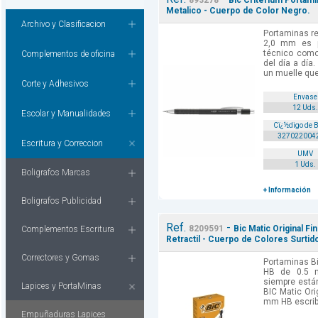
893278
Bic Criterium Portami
Metalico - Cuerpo de Color Negro.
Archivo y Clasificacion
Portaminas re
2,0 mm es pe
técnico como
Complementos de oficina
del día a día
un muelle que
Corte y Adhesivos
Envase
12 Uds.
Escolar y Manualidades
Cï¿½digo de 
327022004
Escritura y Correccion
UMV
1 Uds.
Boligrafos Marcas
+ Información
Boligrafos Publicidad
Ref.
-
8209591
Bic Matic Original 
Complementos Escritura
Retractil - Cuerpo de Colores Surtid
Correctores y Gomas
Portaminas Bi
HB de 0.5 m
siempre están
Lapices y PortaMinas
BIC Matic Orig
mm HB escribe
Empuñaduras Lapices