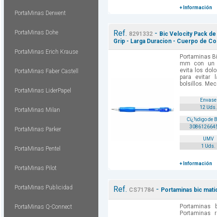
+ Información
PortaMinas Derwent
Ref.
-
PortaMinas Dohe
8291332
Bic Velocity Pack d
Grip - Larga Duracion - Cuerpo de Co
PortaMinas Erich Krause
Portaminas Bi
mm con un 
evita los dol
PortaMinas Faber Castell
para evitar
bolsillos. Me
PortaMinas LiderPapel
Envase
12 Uds.
PortaMinas Milan
Cï¿½digo de 
308612664
PortaMinas Parker
UMV
1 Uds.
PortaMinas Pentel
+ Información
PortaMinas Pilot
PortaMinas Publicidad
Ref.
-
CS71784
Portaminas bic mati
Portaminas 
PortaMinas Q-Connect
Portaminas re