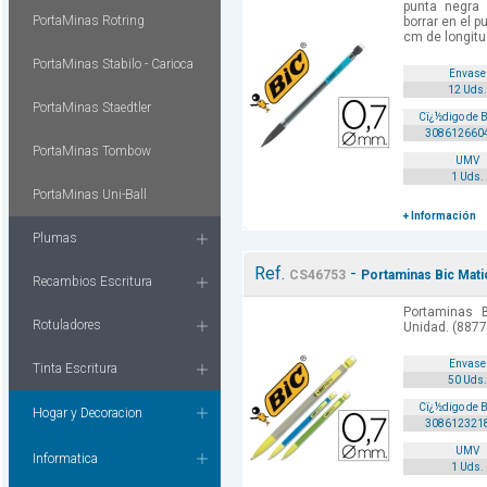
punta negra
PortaMinas Rotring
borrar en el p
cm de longitu
PortaMinas Stabilo - Carioca
Envase
12 Uds.
PortaMinas Staedtler
Cï¿½digo de 
308612660
PortaMinas Tombow
UMV
1 Uds.
PortaMinas Uni-Ball
+ Información
Plumas
Ref.
-
CS46753
Portaminas Bic Mati
Recambios Escritura
Portaminas 
Rotuladores
Unidad. (8877
Envase
Tinta Escritura
50 Uds.
Cï¿½digo de 
Hogar y Decoracion
308612321
UMV
Informatica
1 Uds.