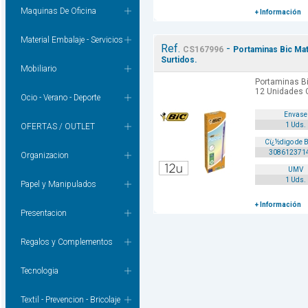
Maquinas De Oficina
+ Información
Material Embalaje - Servicios
Ref.
-
CS167996
Portaminas Bic Mat
Surtidos.
Mobiliario
Portaminas Bi
12 Unidades C
Ocio - Verano - Deporte
Envase
1 Uds.
OFERTAS / OUTLET
Cï¿½digo de 
308612371
Organizacion
UMV
1 Uds.
Papel y Manipulados
+ Información
Presentacion
Regalos y Complementos
Tecnologia
Textil - Prevencion - Bricolaje