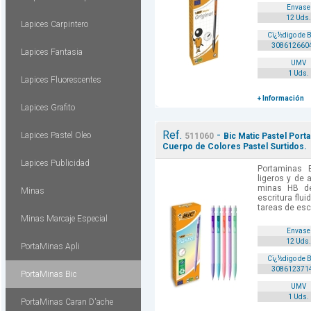
Envase
12 Uds.
Lapices Carpintero
Cï¿½digo de 
308612660
Lapices Fantasia
UMV
1 Uds.
Lapices Fluorescentes
+ Información
Lapices Grafito
Ref.
-
Lapices Pastel Oleo
511060
Bic Matic Pastel Port
Cuerpo de Colores Pastel Surtidos.
Lapices Publicidad
Portaminas B
ligeros y de 
minas HB d
Minas
escritura flui
tareas de escr
Minas Marcaje Especial
Envase
12 Uds.
PortaMinas Apli
Cï¿½digo de 
308612371
PortaMinas Bic
UMV
1 Uds.
PortaMinas Caran D'ache