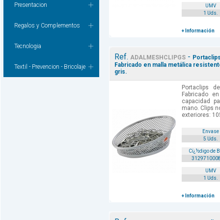
Presentacion
UMV
1 Uds.
Regalos y Complementos
+ Información
Tecnologia
Ref.
-
ADALMESHCLIPGS
Portaclip
Fabricado en malla metálica resiste
Textil - Prevencion - Bricolaje
gris.
Portaclips d
Fabricado en
capacidad pa
mano. Clips no
exteriores: 1
Envase
5 Uds.
Cï¿½digo de 
312971000
UMV
1 Uds.
+ Información