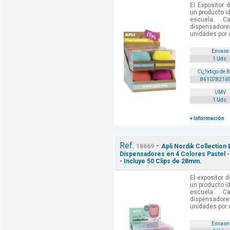
El Expositor 
un producto ide
escuela. C
dispensador
unidades por co
Envase
1 Uds.
Cï¿½digo de 
841078216
UMV
1 Uds.
+ Información
Ref.
-
18669
Apli Nordik Collection
Dispensadores en 4 Colores Pastel - 
- Incluye 50 Clips de 28mm.
El expositor 
un producto ide
escuela. C
dispensador
unidades por c
Envase