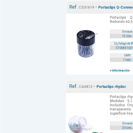
Ref.
-
CS31619
Portaclips Q-Conne
Portaclips 
Redondo 60,5
Envase
12 Uds.
Cï¿½digo de 
570583102
UMV
1 Uds.
+ Información
Ref.
-
CA4812
Portaclips rhydor.
Portaclips rhy
Medidas: 5,
Incluidos. Ori
transparent
superficie lisa
Envase
20 Uds.