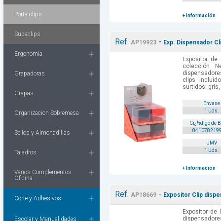
Porta-clips
+ Información
Supaclips
Ref.
-
AP19923
Exp. Dispensador Cl
Ergonomia
Expositor de
colección N
dispensadore
Grapadoras
clips inclui
surtidos: gris,
Grapas
Envase
1 Uds.
Organizacion Sobremesa
Cï¿½digo de 
841078219
Sellos y Almohadillas
UMV
1 Uds.
Taladros
+ Información
Varios Complementos
Oficina
Ref.
-
AP18669
Expositor Clip dispe
Corte y Adhesivos
Expositor de 
dispensadore
Escolar y Manualidades