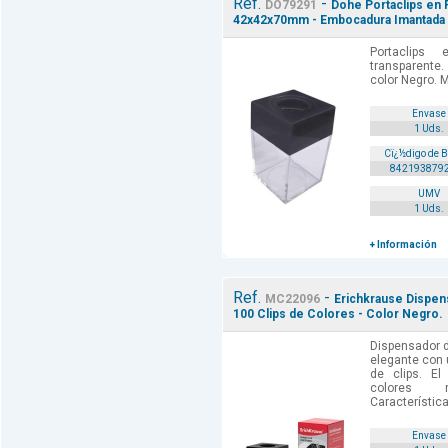
Ref.
-
DO79291
Dohe Portaclips en 
42x42x70mm - Embocadura Imantada 
Portaclips
transparent
color Negro. 
Envase
1 Uds.
Cï¿½digo de 
842193879
UMV
1 Uds.
+ Información
Ref.
-
MC22096
Erichkrause Dispens
100 Clips de Colores - Color Negro.
Dispensador d
elegante con 
de clips. El
colores r
Característica
Envase