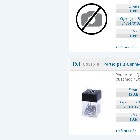
Envase
1 Uds.
Cï¿½digo de 
842347310
UMV
1 Uds.
+ Información
Ref.
-
CS31618
Portaclips Q-Conne
Portaclips 
Cuadrado 42X
Envase
12 Uds.
Cï¿½digo de 
570583102
UMV
1 Uds.
+ Información