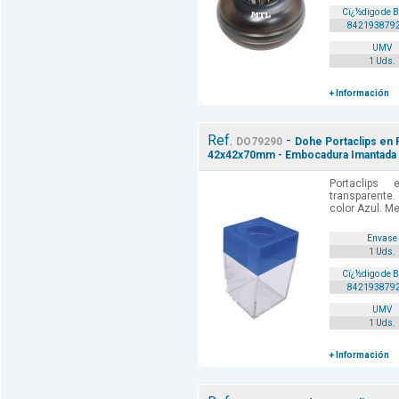
Cï¿½digo de 
842193879
UMV
1 Uds.
+ Información
Ref.
-
DO79290
Dohe Portaclips en 
42x42x70mm - Embocadura Imantada 
Portaclips
transparent
color Azul. M
Envase
1 Uds.
Cï¿½digo de 
842193879
UMV
1 Uds.
+ Información