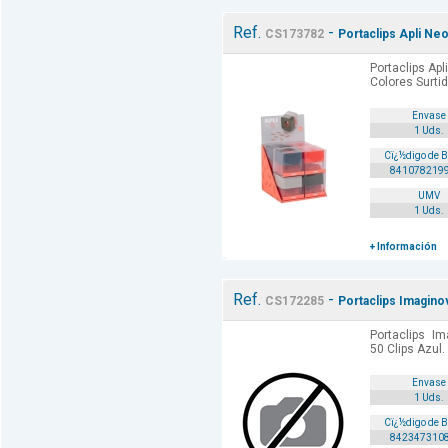
Ref.
-
CS173782
Portaclips Apli Ne
Portaclips Ap
Colores Surtid
Envase
1 Uds.
Cï¿½digo de 
841078219
UMV
1 Uds.
+ Información
Ref.
-
CS172285
Portaclips Imagin
Portaclips 
50 Clips Azul. 
Envase
1 Uds.
Cï¿½digo de 
842347310