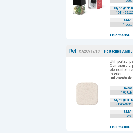
1 Uds.
Cï¿½digo de 
404148522
UMV
1 Uds.
+ Información
Ref.
-
CA20919/13
Portaclips Andru
Útil portacli
Con cierre a 
elementos re
interior. L
utilización de
Envase
100 Uds
Cï¿½digo de 
842066831
UMV
1 Uds.
+ Información