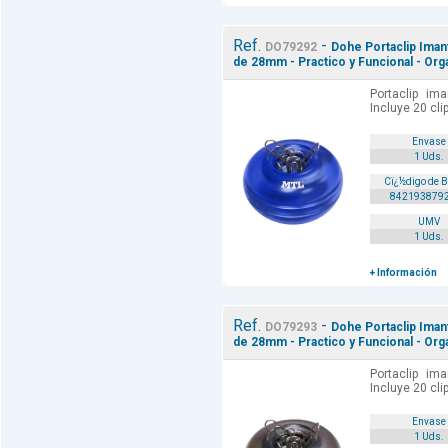
Ref.
-
DO79292
Dohe Portaclip Imant
de 28mm - Practico y Funcional - Or
Portaclip ima
Incluye 20 cl
Envase
1 Uds.
Cï¿½digo de 
842193879
UMV
1 Uds.
+ Información
Ref.
-
DO79293
Dohe Portaclip Imant
de 28mm - Practico y Funcional - Or
Portaclip ima
Incluye 20 cl
Envase
1 Uds.