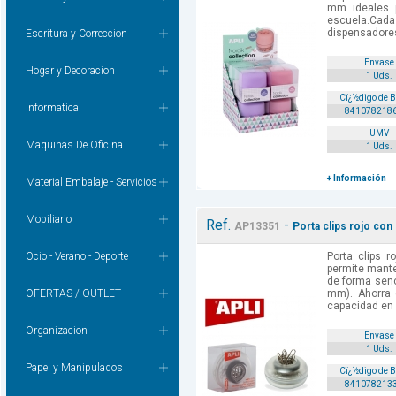
mm ideales p
escuela.Ca
dispensadores 
Escritura y Correccion
Envase
Hogar y Decoracion
1 Uds.
Cï¿½digo de 
Informatica
841078218
UMV
Maquinas De Oficina
1 Uds.
+ Información
Material Embalaje - Servicios
Mobiliario
Ref.
-
AP13351
Porta clips rojo con 
Ocio - Verano - Deporte
Porta clips 
permite mante
de forma senci
OFERTAS / OUTLET
mm). Ahorra e
capacidad en 
Organizacion
Envase
1 Uds.
Papel y Manipulados
Cï¿½digo de 
841078213