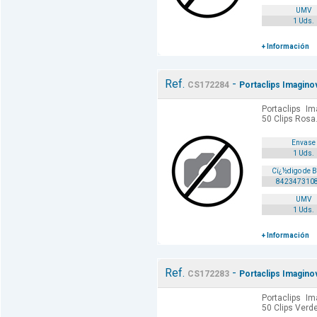
UMV
1 Uds.
+ Información
Ref.
-
CS172284
Portaclips Imagin
Portaclips 
50 Clips Rosa.
Envase
1 Uds.
Cï¿½digo de 
842347310
UMV
1 Uds.
+ Información
Ref.
-
CS172283
Portaclips Imagin
Portaclips 
50 Clips Verde