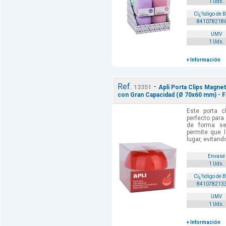
1 Uds.
Cï¿½digo de 
841078218
UMV
1 Uds.
+ Información
Ref.
-
13351
Apli Porta Clips Magnet
con Gran Capacidad (Ø 70x60 mm) - Fa
Este porta c
perfecto para
de forma se
permite que 
lugar, evitand
Envase
1 Uds.
Cï¿½digo de 
841078213
UMV
1 Uds.
+ Información