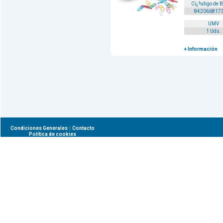
Cï¿½digo de 
842066817
UMV
1 Uds.
+ Información
|
Condiciones Generales
Contacto
Política de cookies