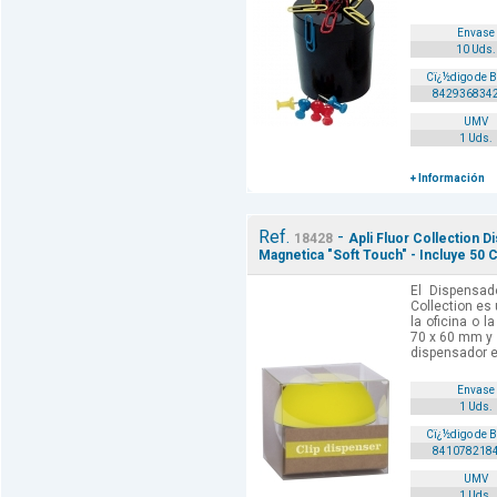
Envase
10 Uds.
Cï¿½digo de 
842936834
UMV
1 Uds.
+ Información
Ref.
-
18428
Apli Fluor Collection 
Magnetica "Soft Touch" - Incluye 50 
El Dispensad
Collection es 
la oficina o 
70 x 60 mm y u
dispensador es
Envase
1 Uds.
Cï¿½digo de 
841078218
UMV
1 Uds.