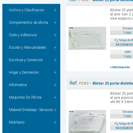
PCR2
Blister 25 porta-distint
Archivo y Clasificacion
Blister 25 por
al aire con 2
visa espacio 
Complementos de oficina
Envase
1 Uds.
Corte y Adhesivos
Cï¿½digo de 
842066803
Escolar y Manualidades
UMV
1 Uds.
Escritura y Correccion
+ Información
Hogar y Decoracion
Ref.
-
PCR3
Blister 25 porta-distint
Informatica
Blister 25 por
Maquinas De Oficina
al aire posic
util 86 X 54
Material Embalaje - Servicios
Envase
1 Uds.
Mobiliario
Cï¿½digo de 
842066803