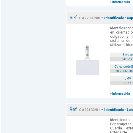
+ Información
Ref.
-
CA22307/00
Identificador Ka
Identificador 
en orientació
colgado y mo
sistema de c
utilizar el iden
Envase
50 Uds.
Cï¿½digo de 
842066838
UMV
1 Uds.
+ Información
Ref.
-
CA22133/01
Identificador Lan
Identifica
Portatarjeta
Cuerda ext
Extensible.