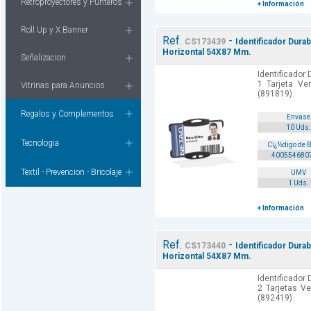
Retroproyectores y Punteros
+ Información
Roll Up y X Banner
Ref.
-
CS173439
Identificador Durab
Horizontal 54X87 Mm.
Señalizacion
Identificador 
1 Tarjeta Ve
Vitrinas para Anuncios
(891819).
Regalos y Complementos
Envase
10 Uds.
Tecnologia
Cï¿½digo de 
400554680
Textil - Prevencion - Bricolaje
UMV
1 Uds.
+ Información
Ref.
-
CS173440
Identificador Durab
Horizontal 54X87 Mm.
Identificador 
2 Tarjetas Ve
(892419).