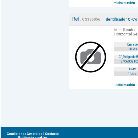
+ Información
Ref.
-
CS175056
Identificador Q-Co
Identificad
Horizontal 5
Envase
10 Uds.
Cï¿½digo de 
570600210
UMV
1 Uds.
+ Información
|
Condiciones Generales
Contacto
Política de cookies