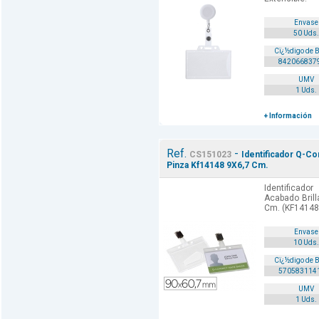
Envase
50 Uds.
Cï¿½digo de 
842066837
UMV
1 Uds.
+ Información
Ref.
-
CS151023
Identificador Q-Co
Pinza Kf14148 9X6,7 Cm.
Identificado
Acabado Bril
Cm. (KF14148
Envase
10 Uds.
Cï¿½digo de 
570583114
UMV
1 Uds.