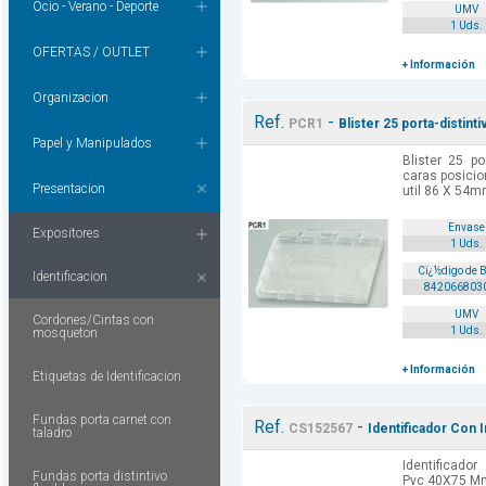
Ocio - Verano - Deporte
UMV
1 Uds.
OFERTAS / OUTLET
+ Información
Organizacion
Ref.
-
PCR1
Blister 25 porta-distint
Papel y Manipulados
Blister 25 po
caras posicio
Presentacion
util 86 X 54
Envase
Expositores
1 Uds.
Cï¿½digo de 
Identificacion
842066803
UMV
Cordones/Cintas con
1 Uds.
mosqueton
+ Información
Etiquetas de Identificacion
Fundas porta carnet con
Ref.
-
CS152567
Identificador Con 
taladro
Identificado
Fundas porta distintivo
Pvc 40X75 Mm