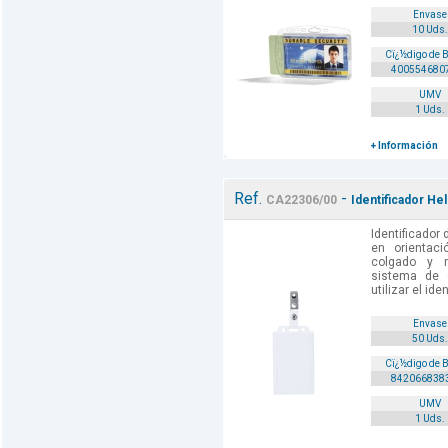
Envase
10 Uds.
Cï¿½digo de 
400554680
UMV
1 Uds.
+ Información
Ref.
-
CA22306/00
Identificador He
Identificador 
en orientació
colgado y mo
sistema de c
utilizar el ide
Envase
50 Uds.
Cï¿½digo de 
842066838
UMV
1 Uds.