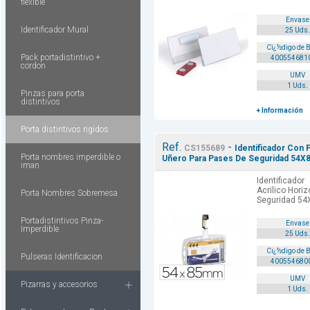
flexible
Envase
Identificador Mural
25 Uds.
Cï¿½digo de 
Pack portadistintivo +
400554681
cordon
UMV
1 Uds.
Pinzas para porta
distintivos
+ Información
Porta distintivos rigidos
Ref.
-
CS155689
Identificador Con P
Porta nombres imperdible o
Uñero Para Pases De Seguridad 54X
iman
Identificado
Acrilico Hori
Porta Nombres Sobremesa
Seguridad 54
Portadistintivos Pinza-
Envase
Imperdible
25 Uds.
Cï¿½digo de 
Pulseras Identificacion
400554680
UMV
Pizarras y accesorios
1 Uds.