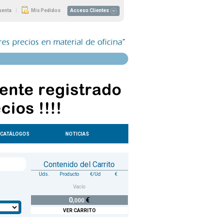
|
uenta
Mis Pedidos
Acceso Clientes
CATÁLOGOS
NOTICIAS
Contenido del Carrito
Uds.
Producto
€/Ud
€
Vacío
0
€
,000
VER CARRITO