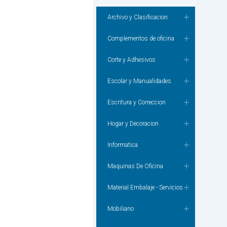
Archivo y Clasificacion
Complementos de oficina
Corte y Adhesivos
Escolar y Manualidades
Escritura y Correccion
Hogar y Decoracion
Informatica
Maquinas De Oficina
Material Embalaje - Servicios
Mobiliario