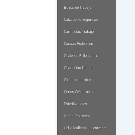
Buzos de Trabajo
Calzado De Seguridad
Camisetas Trabajo
Cascos Proteccion
Chalecos Reflectantes
Chaquetas Laboral
Cinturon Lumbar
Conos Señalizacion
Esterilizadores
Gafas Proteccion
Gel y Toallitas Higienizante