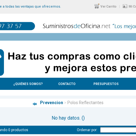
 a todas las ventajas que ofrecemos.
|
Ver Carrito
Mi C
¿QUIÉNES SOMOS?
CONTACTO
PRESUPUESTOS
Prevencion
>
Polos Reflectantes
No hay datos. ()
ando 0 productos
Ordenar por: