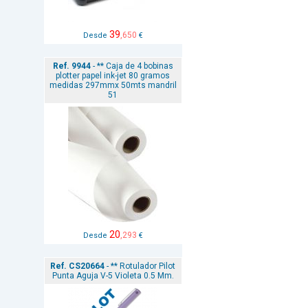
39
,650
Desde
€
Ref. 9944
- ** Caja de 4 bobinas
plotter papel ink-jet 80 gramos
medidas 297mmx 50mts mandril
51
20
,293
Desde
€
Ref. CS20664
- ** Rotulador Pilot
Punta Aguja V-5 Violeta 0.5 Mm.