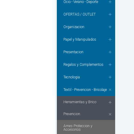
Ocio - Verano - Deporte
OFERTAS / OUTLET
Organizacion
Papel y Manipulados
Presentacion
Regalos y Complementos
Tecnologia
Textil - Prevencion - Bricolaje
Herramientas y Brico
Prevencion
Arnes Proteccion y
Accesorios