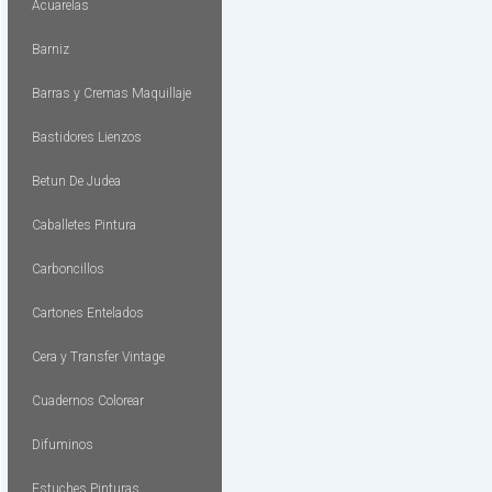
Acuarelas
Barniz
Barras y Cremas Maquillaje
Bastidores Lienzos
Betun De Judea
Caballetes Pintura
Carboncillos
Cartones Entelados
Cera y Transfer Vintage
Cuadernos Colorear
Difuminos
Estuches Pinturas