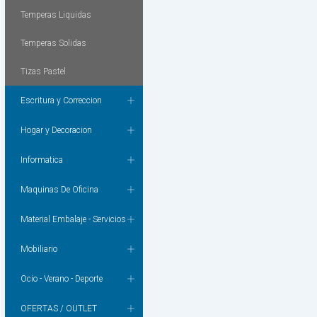
Temperas Liquidas
Temperas Solidas
Tizas Pastel
Escritura y Correccion
Hogar y Decoracion
Informatica
Maquinas De Oficina
Material Embalaje - Servicios
Mobiliario
Ocio - Verano - Deporte
OFERTAS / OUTLET