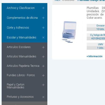
CS06340
Plumillas Dibujo Bra
Archivo y Clasificacion
Plumillas 
Unidades. (5
precisión de
Complementos de oficina
Color acero.
Envase
Corte y Adhesivos
10 Uds.
Cï¿½digo de 
Escolar y Manualidades
401096200
UMV
Articulos Escolares
1 Uds.
Articulos Manualidades
+ Información
Articulos Papeleria Tecnica
Fundas Libros - Forros
Papel y Carton
Manualidades
Pinturas y Accesorios