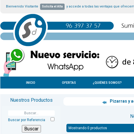
Bienvenido Visitante
y accede a todas las ventajas que ofrece
Solicita el Alta
INICIO
OFERTAS
¿QUIÉNES SOMOS?
Nuestros Productos
Pizarras y 
N
Buscar por Referencia
Mostrando 0 productos