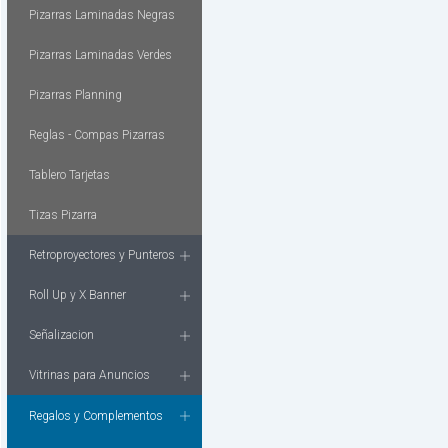
Pizarras Laminadas Negras
Pizarras Laminadas Verdes
Pizarras Planning
Reglas - Compas Pizarras
Tablero Tarjetas
Tizas Pizarra
Retroproyectores y Punteros
Roll Up y X Banner
Señalizacion
Vitrinas para Anuncios
Regalos y Complementos