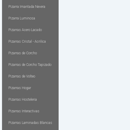
Pizarra Imantada Nevera
Pizarra Luminosa
Pizarras Acero Lacado
Pizarras Cristal - Acrilica
Pizarras de Corcho
Pizarras de Corcho Tapizado
Pizarras de Volteo
Pizarras Hogar
Pizarras Hosteleria
Pizarras Interactivas
Pizarras Laminadas Blancas