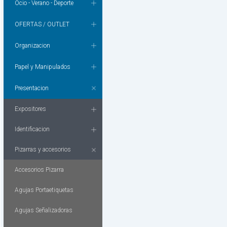
Ocio - Verano - Deporte
OFERTAS / OUTLET
Organizacion
Papel y Manipulados
Presentacion
Expositores
Identificacion
Pizarras y accesorios
Accesorios Pizarra
Agujas Portaetiquetas
Agujas Señalizadoras