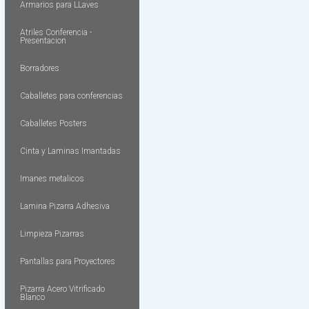
Armarios para LLaves
Atriles Conferencia -
Presentacion
Borradores
Caballetes para conferencias
Caballetes Posters
Cinta y Laminas Imantadas
Imanes metalicos
Lamina Pizarra Adhesiva
Limpieza Pizarras
Pantallas para Proyectores
Pizarra Acero Vitrificado
Blanco