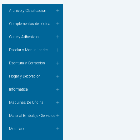
Archivo y Clasificacion
Complementos de oficina
Corte y Adhesivos
Escolar y Manualidades
Escritura y Correccion
Hogar y Decoracion
Informatica
Maquinas De Oficina
Material Embalaje - Servicios
Mobiliario